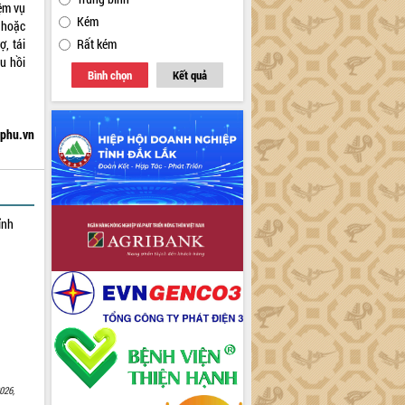
iệm vụ
Kém
i hoặc
ợ, tái
Rất kém
hu hồi
Bình chọn
Kết quả
hphu.vn
ỉnh
026,