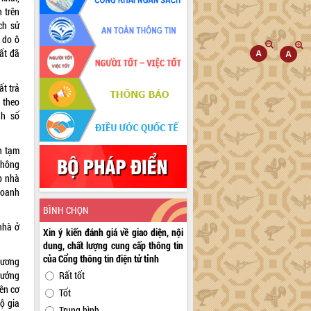
n trên
ch sử
 do ô
ất đã
ất trả
 theo
nh số
n tạm
thông
ệp nhà
doanh
BÌNH CHỌN
 nhà ở
Xin ý kiến đánh giá về giao diện, nội
dung, chất lượng cung cấp thông tin
của Cổng thông tin điện tử tỉnh
hương
rưởng
Rất tốt
iên cơ
Tốt
ộ gia
Trung bình