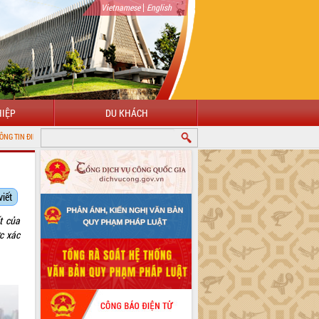
|
Vietnamese
English
IỆP
DU KHÁCH
 TỈNH ĐẮK LẮK
viết
t của
c xác