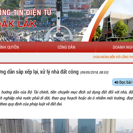
ÍNH QUYỀN
CÔNG DÂN
DOANH NGH
CHÀO MỪNG ĐẾN VỚI CỔNG THÔNG TIN ĐIỆN TỬ
ng dẫn sắp xếp lại, xử lý nhà đất công
(09/05/2018, 08:53)
Đọc bài 
 hướng dẫn của Bộ Tài chính, tiền chuyển mục đích sử dụng đất đối với nhà, đấ
h nghiệp nhà nước phải di dời, theo quy hoạch hoặc do ô nhiễm môi trường, đượ
theo quy định của pháp luật về đất đai.