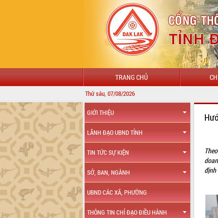
TRANG CHỦ
CH
Thứ sáu, 07/08/2026
GIỚI THIỆU
Hướ
LÃNH ĐẠO UBND TỈNH
Theo
TIN TỨC SỰ KIỆN
doan
định 
SỞ, BAN, NGÀNH
UBND CÁC XÃ, PHƯỜNG
THÔNG TIN CHỈ ĐẠO ĐIỀU HÀNH