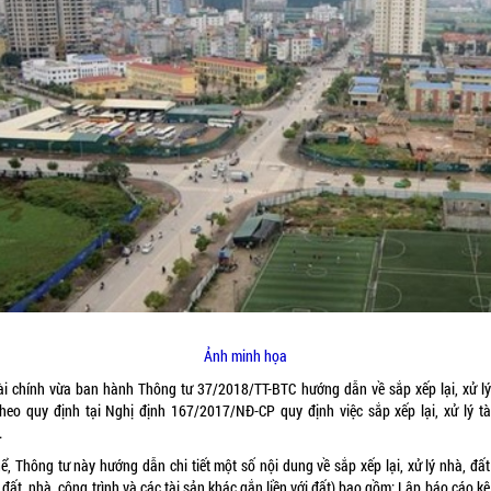
Ảnh minh họa
ài chính vừa ban hành Thông tư 37/2018/TT-BTC hướng dẫn về sắp xếp lại, xử lý
theo quy định tại Nghị định 167/2017/NĐ-CP quy định việc sắp xếp lại, xử lý tà
.
ể, Thông tư này hướng dẫn chi tiết một số nội dung về sắp xếp lại, xử lý nhà, đấ
đất, nhà, công trình và các tài sản khác gắn liền với đất) bao gồm: Lập báo cáo kê