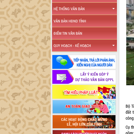
HỆ THỐNG VĂN BẢN
VĂN BẢN HĐND TỈNH
ĐIỂM TIN VĂN BẢN
QUY HOẠCH - KẾ HOẠCH
Bộ T
đất 
công
Cụ th
gồm: 