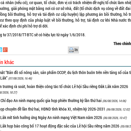
 cá nhân (nếu có), cơ quan, tổ chức, đơn vị có trách nhiệm đề nghị tổ chức làm nh
hường, giải phóng mặt bằng nơi có cơ sở nhà, đất (tổ chức dịch vụ công về đất đa
ồng bồi thường, hỗ trợ và tái định cư cấp huyện) lập phương án bồi thường, hỗ tr
cư theo quy định của pháp luật về bồi thường, hỗ trợ, tái định cư khi Nhà nước t
ể xác định chi phí hỗ trợ di dời.
g tư 37/2018/TT-BTC sẽ có hiệu lực từ ngày 1/6/2018.
Theo chin
In
in khác
ắt “Bản đồ số nông sản, sản phẩm OCOP, du lịch thôn buôn trên nền tảng số của t
 Lắk”
(07/08/2026, 16:46)
 trương rà soát, hoàn thiện công tác tổ chức Lễ hội Sầu riêng Đắk Lắk năm 2026
8/2026, 18:27)
 Chỉ đạo An ninh mạng quốc gia họp phiên thường kỳ lần thứ hai
(06/08/2026, 14:06)
họp chuyên đề lần thứ hai, HĐND tỉnh khóa XI, nhiệm kỳ 2026-2031
(06/08/2026, 12:02)
 Lắk mít tinh hưởng ứng Ngày An ninh mạng Việt Nam năm 2026
(06/08/2026, 10:47)
 Lắk họp báo công bố 17 hoạt động đặc sắc của Lễ hội Sầu riêng năm 2026
(05/08/2