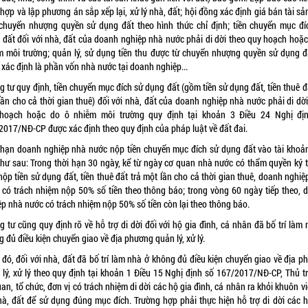
hợp và lập phương án sắp xếp lại, xử lý nhà, đất; hội đồng xác định giá bán tài sả
 chuyển nhượng quyền sử dụng đất theo hình thức chỉ định; tiền chuyển mục đí
 đất đối với nhà, đất của doanh nghiệp nhà nước phải di dời theo quy hoạch hoặc
m môi trường; quản lý, sử dụng tiền thu được từ chuyển nhượng quyền sử dụng đ
 xác định là phần vốn nhà nước tại doanh nghiệp...
 tư quy định, tiền chuyển mục đích sử dụng đất (gồm tiền sử dụng đất, tiền thuê đ
lần cho cả thời gian thuê) đối với nhà, đất của doanh nghiệp nhà nước phải di dời
hoạch hoặc do ô nhiễm môi trường quy định tại khoản 3 Điều 24 Nghị đị
2017/NĐ-CP được xác định theo quy định của pháp luật về đất đai.
 hạn doanh nghiệp nhà nước nộp tiền chuyển mục đích sử dụng đất vào tài khoả
như sau: Trong thời hạn 30 ngày, kể từ ngày cơ quan nhà nước có thẩm quyền ký 
ộp tiền sử dụng đất, tiền thuê đất trả một lần cho cả thời gian thuê, doanh nghi
 có trách nhiệm nộp 50% số tiền theo thông báo; trong vòng 60 ngày tiếp theo, 
ệp nhà nước có trách nhiệm nộp 50% số tiền còn lại theo thông báo.
 tư cũng quy định rõ về hỗ trợ di dời đối với hộ gia đình, cá nhân đã bố trí làm
 đủ điều kiện chuyển giao về địa phương quản lý, xử lý.
 đó, đối với nhà, đất đã bố trí làm nhà ở không đủ điều kiện chuyển giao về địa p
 lý, xử lý theo quy định tại khoản 1 Điều 15 Nghị định số 167/2017/NĐ-CP, Thủ t
an, tổ chức, đơn vị có trách nhiệm di dời các hộ gia đình, cá nhân ra khỏi khuôn v
hà, đất để sử dụng đúng mục đích. Trường hợp phải thực hiện hỗ trợ di dời các h