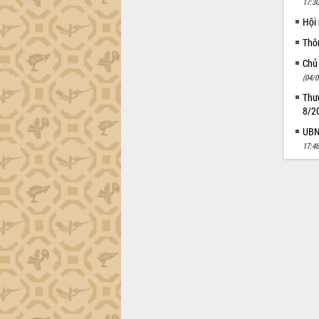
17:30
Hội
Thô
Chủ
(04/0
Thườ
8/2
UBND
17:46