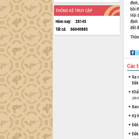
đình,
bồi t
THỐNG KÊ TRUY CẬP
Hội đ
định 
Hôm nay:
28145
đất đ
Tất cả:
66040885
Thôn
Các t
Ra m
Đắk
Khẩn
(06/0
Ban
Kỳ 
Đắk
Đắk