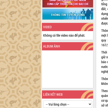
tổng 
đất,
dụng
nhiễ
được
VIDEO
Thông
một 
Không có file video nào để phát.
quy 
167/
ALBUM ẢNH
Thời
giữ 
báo n
nước
nghi
Thông
không
Theo
LIÊN KẾT WEB
quản
cơ qu
sở n