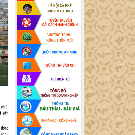
 nhà,
i sản
t (bao
 khai,