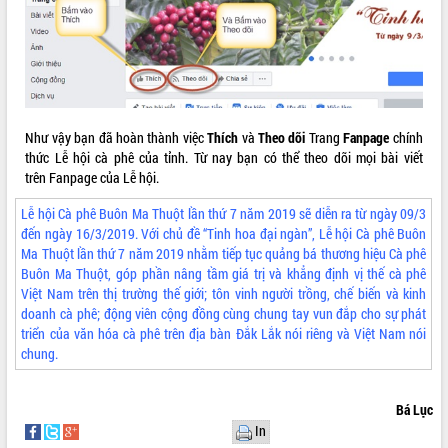
Tất cả:
66025911
Như vậy bạn đã hoàn thành việc
Thích
và
Theo dõi
Trang
Fanpage
chính
thức Lễ hội cà phê của tỉnh. Từ nay bạn có thể theo dõi mọi bài viết
trên Fanpage của Lễ hội.
Lễ hội Cà phê Buôn Ma Thuột lần thứ 7 năm 2019 sẽ diễn ra từ ngày 09/3
đến ngày 16/3/2019. Với chủ đề “Tinh hoa đại ngàn”, Lễ hội Cà phê Buôn
Ma Thuột lần thứ 7 năm 2019 nhằm tiếp tục quảng bá thương hiệu Cà phê
Buôn Ma Thuột, góp phần nâng tầm giá trị và khẳng định vị thế cà phê
Việt Nam trên thị trường thế giới; tôn vinh người trồng, chế biến và kinh
doanh cà phê; động viên cộng đồng cùng chung tay vun đắp cho sự phát
triển của văn hóa cà phê trên địa bàn Đắk Lắk nói riêng và Việt Nam nói
chung.
Bá Lục
In