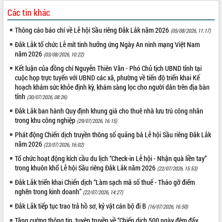
Các tin khác
Thông cáo báo chí về Lễ hội Sầu riêng Đắk Lắk năm 2026
(05/08/2026, 11:17)
Đắk Lắk tổ chức Lễ mít tinh hưởng ứng Ngày An ninh mạng Việt Nam
năm 2026
(03/08/2026, 10:22)
Kết luận của đồng chí Nguyễn Thiên Văn - Phó Chủ tịch UBND tỉnh tại
cuộc họp trực tuyến với UBND các xã, phường về tiến độ triển khai Kế
hoạch khám sức khỏe định kỳ, khám sàng lọc cho người dân trên địa bàn
tỉnh
(30/07/2026, 08:26)
Đắk Lắk ban hành Quy định khung giá cho thuê nhà lưu trú công nhân
trong khu công nghiệp
(29/07/2026, 16:15)
Phát động Chiến dịch truyền thông số quảng bá Lễ hội Sầu riêng Đắk Lắk
năm 2026
(23/07/2026, 16:02)
Tổ chức hoạt động kích cầu du lịch “Check-in Lễ hội - Nhận quà liền tay”
trong khuôn khổ Lễ hội Sầu riêng Đắk Lắk năm 2026
(22/07/2026, 15:53)
Đắk Lắk triển khai Chiến dịch “Làm sạch mã số thuế - Tháo gỡ điểm
nghẽn trong kinh doanh”
(22/07/2026, 14:27)
Đắk Lắk tiếp tục trao trả hồ sơ, kỷ vật cán bộ đi B
(16/07/2026, 16:50)
Tăng cường thông tin, tuyên truyền về “Chiến dịch 500 ngày đêm đẩy