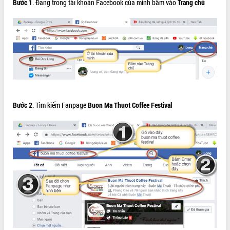
Bước 1
. Đang trong tài khoản Facebook của mình bấm vào
Trang chủ
ĐIỂM TIN VĂN BẢN
QUY HOẠCH - KẾ HOẠCH
Bước 2
. Tìm kiếm Fanpage
Buon Ma Thuot Coffee Festival