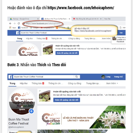
Hoặc đánh vào ô địa chỉ
https://www.facebook.com/lehoicaphevn/
VIDEO
Không có file video nào để phát.
ALBUM ẢNH
Bước 3
. Nhấn vào
Thích
và
Theo dõi
LIÊN KẾT WEB
THỐNG KÊ TRUY CẬP
Hôm nay:
13171