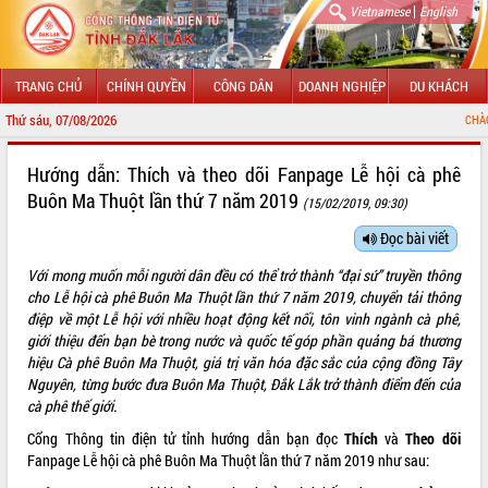
|
Vietnamese
English
TRANG CHỦ
CHÍNH QUYỀN
CÔNG DÂN
DOANH NGHIỆP
DU KHÁCH
Thứ sáu, 07/08/2026
CHÀO MỪNG ĐẾN VỚI 
GIỚI THIỆU
Hướng dẫn: Thích và theo dõi Fanpage Lễ hội cà phê
Buôn Ma Thuột lần thứ 7 năm 2019
(15/02/2019, 09:30)
LÃNH ĐẠO UBND TỈNH
Đọc bài viết
TIN TỨC SỰ KIỆN
Với mong muốn mỗi người dân
đều có thể trở thành “đại sứ” truyền thông
SỞ, BAN, NGÀNH
cho
Lễ hội cà phê Buôn Ma Thuột lần thứ 7 năm 2019
, chuyển tải thông
điệp về một Lễ hội với nhiều hoạt động kết nối, tôn vinh ngành cà phê,
UBND CÁC XÃ, PHƯỜNG
giới thiệu
đến bạn bè trong nước và quốc tế góp phần quảng bá thương
hiệu Cà phê Buôn Ma Thuột, giá trị văn hóa đặc sắc của cộng đồng Tây
Nguyên, từng bước đưa Buôn Ma Thuột, Đắk Lắk trở thành điểm đến của
THÔNG TIN CHỈ ĐẠO ĐIỀU HÀNH
cà phê thế giới.
HỆ THỐNG VĂN BẢN
Cổng Thông tin điện tử tỉnh hướng dẫn bạn đọc
Thích
và
Theo dõi
Fanpage Lễ hội cà phê Buôn Ma Thuột lần thứ 7 năm 2019 như sau:
VĂN BẢN HĐND TỈNH