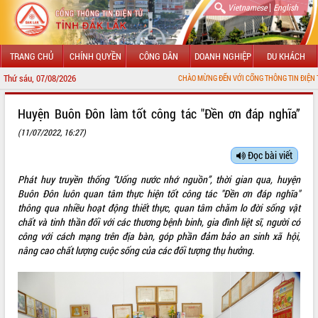
|
Vietnamese
English
TRANG CHỦ
CHÍNH QUYỀN
CÔNG DÂN
DOANH NGHIỆP
DU KHÁCH
Thứ sáu, 07/08/2026
CHÀO MỪNG ĐẾN VỚI CỔNG THÔNG TIN ĐIỆN TỬ TỈNH ĐẮK LẮK
GIỚI THIỆU
Huyện Buôn Đôn làm tốt công tác "Đền ơn đáp nghĩa”
(11/07/2022, 16:27)
LÃNH ĐẠO UBND TỈNH
Đọc bài viết
TIN TỨC SỰ KIỆN
Phát huy truyền thống “Uống nước nhớ nguồn”, thời gian qua, huyện
SỞ, BAN, NGÀNH
Buôn Đôn luôn quan tâm thực hiện tốt công tác "Đền ơn đáp nghĩa"
thông qua nhiều hoạt động thiết thực, quan tâm chăm lo đời sống vật
UBND CÁC XÃ, PHƯỜNG
chất và tinh thần đối với các thương bệnh binh, gia đình liệt sĩ, người có
công với cách mạng trên địa bàn, góp phần đảm bảo an sinh xã hội,
nâng cao chất lượng cuộc sống của các đối tượng thụ hưởng.
THÔNG TIN CHỈ ĐẠO ĐIỀU HÀNH
HỆ THỐNG VĂN BẢN
VĂN BẢN HĐND TỈNH