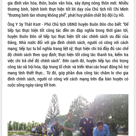
gia đình văn hóa, thôn, buôn văn hóa, xây dựng nông thôn mới. Nhiều
thương binh, bệnh binh thực hiện tốt lời dạy của Chủ tịch Hồ Chí Minh
“thương binh tàn nhưng không phế”, phát huy phẩm chất Bộ đội Cụ Hồ.
Ông Y Sy Thắt Ksơr - Phó Chủ tịch UBND huyện Buôn Đôn cho biết: “Để
tiếp tục thực hiện tốt công tác đền ơn đáp nghĩa trong thời gian tới,
huyện Buôn Đôn sẽ tiếp tục thực hiện tốt các chính sách ưu đãi của
Đảng, Nhà nước đối với gia đình chính sách, người có công với cách
mạng; tiếp tục tu bổ nghĩa trang liệt sỹ; thực hiện chi trả đầy đủ các chế
độ chính sách theo quy định; thực hiện tốt công tác thanh tra, kiểm tra
việc chi trả chế độ chính sách”. Bên cạnh đó, huyện tiếp tục chú trọng
công tác xã hội hóa, tập trung tổ chức và triển khai các hoạt động hỗ trợ
mang tính thiết thực… Từ đó, góp phần đưa công tác chăm lo cho gia
đình chính sách, người có công với cách mạng trên địa bàn huyện có
cuộc sống ngày càng tốt hơn.