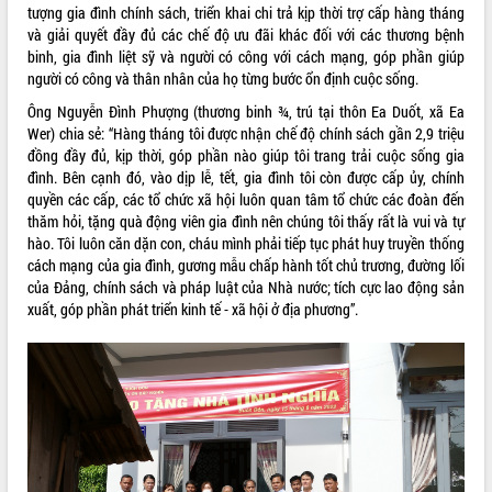
tượng gia đình chính sách, triển khai chi trả kịp thời trợ cấp hàng tháng
VIDEO
và giải quyết đầy đủ các chế độ ưu đãi khác đối với các thương bệnh
binh, gia đình liệt sỹ và người có công với cách mạng, góp phần giúp
Không có file video nào để phát.
người có công và thân nhân của họ từng bước ổn định cuộc sống.
Ông Nguyễn Đình Phượng (thương binh ¾, trú tại thôn Ea Duốt, xã Ea
ALBUM ẢNH
Wer) chia sẻ: “Hàng tháng tôi được nhận chế độ chính sách gần 2,9 triệu
đồng đầy đủ, kịp thời, góp phần nào giúp tôi trang trải cuộc sống gia
đình. Bên cạnh đó, vào dịp lễ, tết, gia đình tôi còn được cấp ủy, chính
quyền các cấp, các tổ chức xã hội luôn quan tâm tổ chức các đoàn đến
thăm hỏi, tặng quà động viên gia đình nên chúng tôi thấy rất là vui và tự
hào. Tôi luôn căn dặn con, cháu mình phải tiếp tục phát huy truyền thống
cách mạng của gia đình, gương mẫu chấp hành tốt chủ trương, đường lối
của Đảng, chính sách và pháp luật của Nhà nước; tích cực lao động sản
xuất, góp phần phát triển kinh tế - xã hội ở địa phương”.
LIÊN KẾT WEB
THỐNG KÊ TRUY CẬP
Hôm nay:
4982