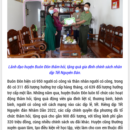
ĐIỂM TIN VĂN BẢN
QUY HOẠCH - KẾ HOẠCH
L
ãnh đạo huyện Buôn Đôn thăm hỏi
,
tặng quà gia đình chính sách nhân
dịp
T
ết Nguyên Đán.
Buôn Đôn hiện có 950 người có công và thân nhân người có công, trong
đó có 311 đối tượng hưởng trợ cấp hàng tháng, có 639 đối tượng hưởng
trợ cấp một lần. Những năm qua, huyện Buôn Đôn luôn tổ chức các hoạt
động thăm hỏi, tặng quà động viên gia đình liệt sĩ, thương binh, bệnh
binh, người có công với cách mạng vào các dịp lễ, tết. Riêng dịp Tết
Nguyên đán Nhâm Dần 2022, các cấp chính quyền địa phương đã tổ
chức thăm hỏi, tặng quà cho gần 900 đối tượng, với tổng kinh phí gần
320 triệu đồng, cùng nhiều chính sách ưu đãi khác. Huyện cũng thường
xuyên quan tâm, tạo điều kiện về học tập, việc làm cho con em thuộc đối