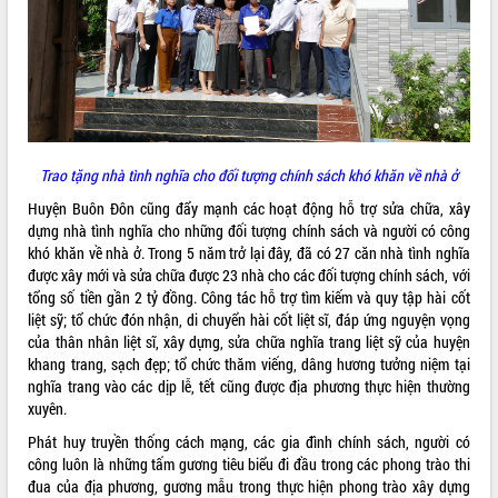
Tất cả:
66017722
T
rao tặng nhà tình nghĩa cho đối tượng chính sách khó khăn về nhà ở
Huyện Buôn Đôn cũng đẩy mạnh các hoạt động hỗ trợ sửa chữa, xây
dựng nhà tình nghĩa cho những đối tượng chính sách và người có công
khó khăn về nhà ở. Trong 5 năm trở lại đây, đã có 27 căn nhà tình nghĩa
được xây mới và sửa chữa được 23 nhà cho các đối tượng chính sách, với
tổng số tiền gần 2 tỷ đồng. Công tác hỗ trợ tìm kiếm và quy tập hài cốt
liệt sỹ; tổ chức đón nhận, di chuyển hài cốt liệt sĩ, đáp ứng nguyện vọng
của thân nhân liệt sĩ, xây dựng, sửa chữa nghĩa trang liệt sỹ của huyện
khang trang, sạch đẹp; tổ chức thăm viếng, dâng hương tưởng niệm tại
nghĩa trang vào các dịp lễ, tết cũng được địa phương thực hiện thường
xuyên.
Phát huy truyền thống cách mạng, các gia đình chính sách, người có
công luôn là những tấm gương tiêu biểu đi đầu trong các phong trào thi
đua của địa phương, gương mẫu trong thực hiện phong trào xây dựng