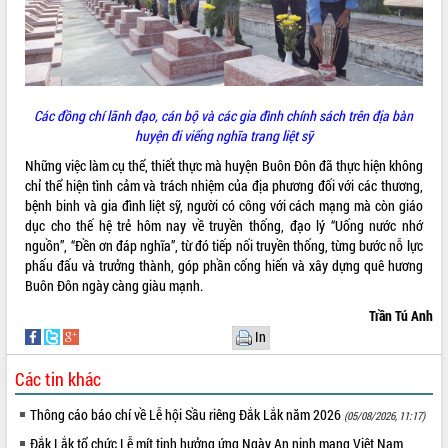
Các đồng chí lãnh đạo, cán bộ và các gia đình chính sách trên địa bàn
huyện đi viếng nghĩa trang liệt sỹ
Những việc làm cụ thể, thiết thực mà huyện Buôn Đôn đã thực hiện không
chỉ thể hiện tình cảm và trách nhiệm của địa phương đối với các thương,
bệnh binh và gia đình liệt sỹ, người có công với cách mạng mà còn giáo
dục cho thế hệ trẻ hôm nay về truyền thống, đạo lý “Uống nước nhớ
nguồn”, “Đền ơn đáp nghĩa”, từ đó tiếp nối truyền thống, từng bước nỗ lực
phấu đấu và trưởng thành, góp phần cống hiến và xây dựng quê hương
Buôn Đôn ngày càng giàu mạnh.
Trần Tú Anh
In
Các tin khác
Thông cáo báo chí về Lễ hội Sầu riêng Đắk Lắk năm 2026
(05/08/2026, 11:17)
Đắk Lắk tổ chức Lễ mít tinh hưởng ứng Ngày An ninh mạng Việt Nam