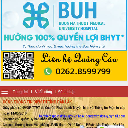
Toggle
Trang chủ
Sơ đồ cổng
Đăng nhập
navigation
CỔNG THÔNG TIN ĐIỆN TỬ TỈNH ĐẮK LẮK
Giấy phép số 99/GP-TTĐT do Cục QL Phát thanh Truyền hình và Thông tin Điện tử cấp
ngày 14/05/2010
banbientap@daklak.gov.vn hoặc congttdtdaklak@gmail.com
Cơ quan chủ quản: Ủy ban nhân dân tỉnh Đắk Lắk
Cơ quan thường trực: Văn phòng UBND tỉnh - 09 Lê Duẩn - P.Buôn Ma Thuột - Đắk Lắk.