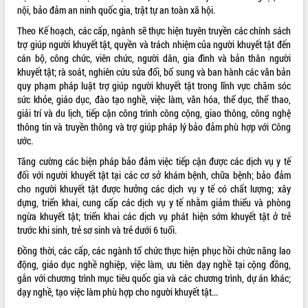
nội, bảo đảm an ninh quốc gia, trật tự an toàn xã hội.
ĐIỂM TIN VĂN BẢN
Theo Kế hoạch, các cấp, ngành sẽ thực hiện tuyên truyền các chính sách
trợ giúp người khuyết tật, quyền và trách nhiệm của người khuyết tật đến
QUY HOẠCH - KẾ HOẠCH
cán bộ, công chức, viên chức, người dân, gia đình và bản thân người
khuyết tật; rà soát, nghiên cứu sửa đổi, bổ sung và ban hành các văn bản
quy phạm pháp luật trợ giúp người khuyết tật trong lĩnh vực chăm sóc
sức khỏe, giáo dục, đào tạo nghề, việc làm, văn hóa, thể dục, thể thao,
giải trí và du lịch, tiếp cận công trình công cộng, giao thông, công nghệ
thông tin và truyền thông và trợ giúp pháp lý bảo đảm phù hợp với Công
ước.
Tăng cường các biện pháp bảo đảm việc tiếp cận được các dịch vụ y tế
đối với người khuyết tật tại các cơ sở khám bệnh, chữa bệnh; bảo đảm
cho người khuyết tật được hưởng các dịch vụ y tế có chất lượng; xây
dựng, triển khai, cung cấp các dịch vụ y tế nhằm giảm thiểu và phòng
ngừa khuyết tật; triển khai các dịch vụ phát hiện sớm khuyết tật ở trẻ
trước khi sinh, trẻ sơ sinh và trẻ dưới 6 tuổi.
Đồng thời, các cấp, các ngành tổ chức thực hiện phục hồi chức năng lao
động, giáo dục nghề nghiệp, việc làm, ưu tiên dạy nghề tại cộng đồng,
gắn với chương trình mục tiêu quốc gia và các chương trình, dự án khác;
dạy nghề, tạo việc làm phù hợp cho người khuyết tật...