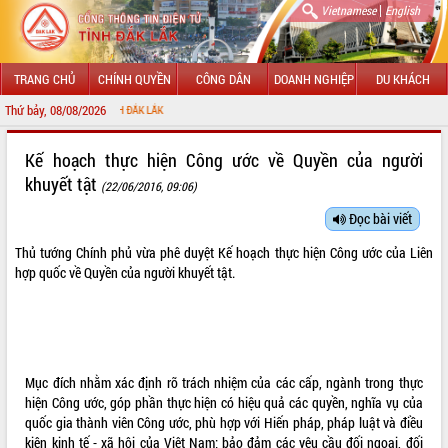
|
Vietnamese
English
TRANG CHỦ
CHÍNH QUYỀN
CÔNG DÂN
DOANH NGHIỆP
DU KHÁCH
Thứ bảy, 08/08/2026
CHÀO
GIỚI THIỆU
Kế hoạch thực hiện Công ước về Quyền của người
khuyết tật
(22/06/2016, 09:06)
LÃNH ĐẠO UBND TỈNH
Đọc bài viết
TIN TỨC SỰ KIỆN
Thủ tướng Chính phủ vừa phê duyệt Kế hoạch thực hiện Công ước của Liên
SỞ, BAN, NGÀNH
hợp quốc về Quyền của người khuyết tật.
UBND CÁC XÃ, PHƯỜNG
THÔNG TIN CHỈ ĐẠO ĐIỀU HÀNH
Mục đích nhằm xác định rõ trách nhiệm của các cấp, ngành trong thực
HỆ THỐNG VĂN BẢN
hiện Công ước, góp phần thực hiện có hiệu quả các quyền, nghĩa vụ của
quốc gia thành viên Công ước, phù hợp với Hiến pháp, pháp luật và điều
VĂN BẢN HĐND TỈNH
kiện kinh tế - xã hội của Việt Nam; bảo đảm các yêu cầu đối ngoại, đối