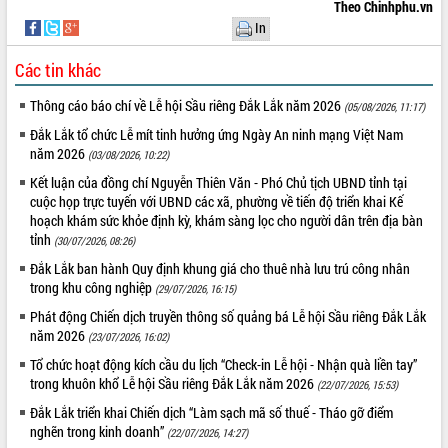
Theo Chinhphu.vn
VIDEO
In
Không có file video nào để phát.
Các tin khác
Thông cáo báo chí về Lễ hội Sầu riêng Đắk Lắk năm 2026
ALBUM ẢNH
(05/08/2026, 11:17)
Đắk Lắk tổ chức Lễ mít tinh hưởng ứng Ngày An ninh mạng Việt Nam
năm 2026
(03/08/2026, 10:22)
Kết luận của đồng chí Nguyễn Thiên Văn - Phó Chủ tịch UBND tỉnh tại
cuộc họp trực tuyến với UBND các xã, phường về tiến độ triển khai Kế
hoạch khám sức khỏe định kỳ, khám sàng lọc cho người dân trên địa bàn
tỉnh
(30/07/2026, 08:26)
Đắk Lắk ban hành Quy định khung giá cho thuê nhà lưu trú công nhân
trong khu công nghiệp
(29/07/2026, 16:15)
LIÊN KẾT WEB
Phát động Chiến dịch truyền thông số quảng bá Lễ hội Sầu riêng Đắk Lắk
năm 2026
(23/07/2026, 16:02)
Tổ chức hoạt động kích cầu du lịch “Check-in Lễ hội - Nhận quà liền tay”
trong khuôn khổ Lễ hội Sầu riêng Đắk Lắk năm 2026
(22/07/2026, 15:53)
THỐNG KÊ TRUY CẬP
Đắk Lắk triển khai Chiến dịch “Làm sạch mã số thuế - Tháo gỡ điểm
nghẽn trong kinh doanh”
(22/07/2026, 14:27)
Hôm nay:
5338