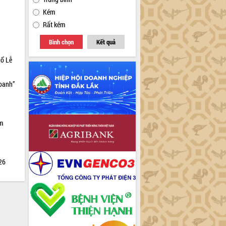
Kém
Rất kém
Bình chọn
Kết quả
hổ Lễ
doanh”
ìm
026