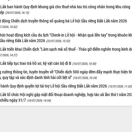
 Lắk ban hành Quy định khung giá cho thuê nhà lưu trú công nhân trong khu công
iệp
(29/07/2026, 16:15)
t động Chiến dịch truyền thông số quảng bá Lễ hội Sầu riêng Đắk Lắk năm 2026
7/2026, 16:02)
hức hoạt động kích cầu du lịch “Check-in Lễ hội - Nhận quà liền tay” trong khuôn k
 Sầu riêng Đắk Lắk năm 2026
(22/07/2026, 15:53)
Lắk triển khai Chiến dịch “Làm sạch mã số thuế - Tháo gỡ điểm nghẽn trong kinh 
7/2026, 14:27)
Lắk tiếp tục trao trả hồ sơ, kỷ vật cán bộ đi B
(16/07/2026, 16:50)
 cường thông tin, tuyên truyền về “Chiến dịch 500 ngày đêm đẩy mạnh thực hiện t
, quy tập và xác định danh tính hài cốt liệt sĩ”
(16/07/2026, 16:24)
hành Quy định quyền lợi tài trợ Lễ hội Sầu riêng Đắk Lắk năm 2026
(15/07/2026, 11:02)
Lắk tổ chức Hội nghị gặp mặt đối thoại doanh nghiệp, hợp tác xã lần thứ I năm 2
 chiều ngày 31/7
(10/07/2026, 14:54)