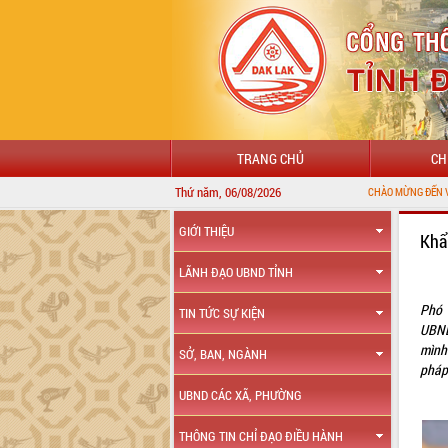
TRANG CHỦ
CH
Thứ năm, 06/08/2026
CHÀO MỪNG ĐẾN VỚI CỔNG THÔNG 
GIỚI THIỆU
Khẩ
LÃNH ĐẠO UBND TỈNH
Phó 
TIN TỨC SỰ KIỆN
UBND
mình 
SỞ, BAN, NGÀNH
pháp
UBND CÁC XÃ, PHƯỜNG
THÔNG TIN CHỈ ĐẠO ĐIỀU HÀNH