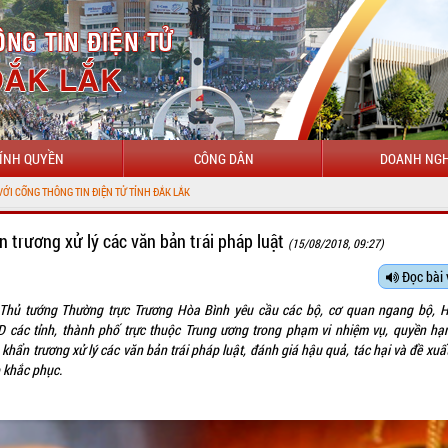
ÍNH QUYỀN
CÔNG DÂN
DOANH NGH
TIN ĐIỆN TỬ TỈNH ĐẮK LẮK
n trương xử lý các văn bản trái pháp luật
(15/08/2018, 09:27)
Đọc bài 
Thủ tướng Thường trực Trương Hòa Bình
yêu cầu
các bộ, cơ quan ngang bộ, 
 các tỉnh, thành phố trực thuộc Trung ương trong phạm vi nhiệm vụ, quyền hạ
khẩn trương xử lý các văn bản trái pháp luật, đánh giá hậu quả, tác hại và đề xuấ
 khắc phục.