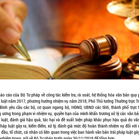
báo cáo của Bộ Tư pháp về công tác kiểm tra, rà soát, hệ thống hóa văn bản quy
 luật năm 2017, phương hướng nhiệm vụ năm 2018, Phó Thủ tướng Thường trực T
Bình yêu cầu các bộ, cơ quan ngang bộ, HĐND, UBND các tỉnh, thành phố trực 
g ương trong phạm vi nhiệm vụ, quyền hạn của mình khẩn trương xử lý các văn bản
 luật, đánh giá hậu quả, tác hại và đề xuất biện pháp khắc phục hậu quả do vă
 pháp luật gây ra; kiểm điểm, xử lý, đánh giá mức độ hoàn thành nhiệm vụ đối với 
 đầu, tổ chức, cá nhân có liên quan trong việc ban hành văn bản trái pháp luật gâ
nghiêm trọng, gửi về Bộ Tư pháp trước ngày 30/11/2018 để tổng hợp.