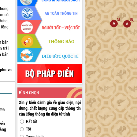
 thống
an có
dựng,
 tổng
n bản
 trái
n bản
hphu.vn
BÌNH CHỌN
Xin ý kiến đánh giá về giao diện, nội
dung, chất lượng cung cấp thông tin
026,
của Cổng thông tin điện tử tỉnh
Rất tốt
yến
Tốt
sàng
Trung bình