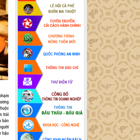
 phạm
rương
thuộc
 trái
n bản
người
y hậu