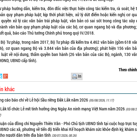
 pháp hướng dẫn, kiểm tra, đôn đốc việc thực hiện công tác kiểm tra, rà soát, hệ
bản quy phạm pháp luật; kịp thời phát hiện, xử lý dứt điểm hoặc kiến nghị cơ qu
 quyền xử lý các văn bản trái pháp luật, văn bản có sai sót trong công tác xây 
hành văn bản quy phạm pháp luật của các bộ, cơ quan ngang bộ và địa phương;
kết quả, báo cáo Thủ tướng Chính phủ trong quý IV/2018.
 Bộ Tư pháp, trong năm 2017, Bộ Tư pháp đã kiểm tra 4.462 văn bản (gồm 618 vă
Bộ, cơ quan ngang Bộ và 3.844 văn bản của địa phương); phát hiện 156 văn bản
 luật về nội dung, thẩm quyền ban hành (26 văn bản của các Bộ, ngành, 130 vă
HĐND, UBND cấp tỉnh).
Theo chin
In
in khác
ng cáo báo chí về Lễ hội Sầu riêng Đắk Lắk năm 2026
(05/08/2026, 11:17)
 Lắk tổ chức Lễ mít tinh hưởng ứng Ngày An ninh mạng Việt Nam năm 2026
(03/08/2
)
luận của đồng chí Nguyễn Thiên Văn - Phó Chủ tịch UBND tỉnh tại cuộc họp trực tu
UBND các xã, phường về tiến độ triển khai Kế hoạch khám sức khỏe định kỳ, khám 
cho người dân trên địa bàn tỉnh
(30/07/2026, 08:26)