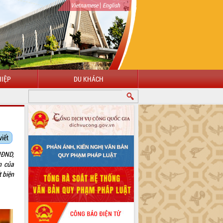
|
Vietnamese
English
IỆP
DU KHÁCH
viết
HĐND,
n của
t biện