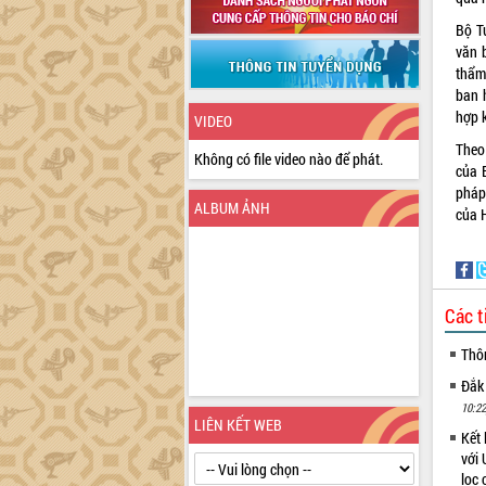
Bộ Tư
văn 
thẩm
ban 
hợp 
VIDEO
Theo
Không có file video nào để phát.
của 
pháp
ALBUM ẢNH
của 
Các t
Thô
Đắk
10:22
LIÊN KẾT WEB
Kết 
với 
lọc 