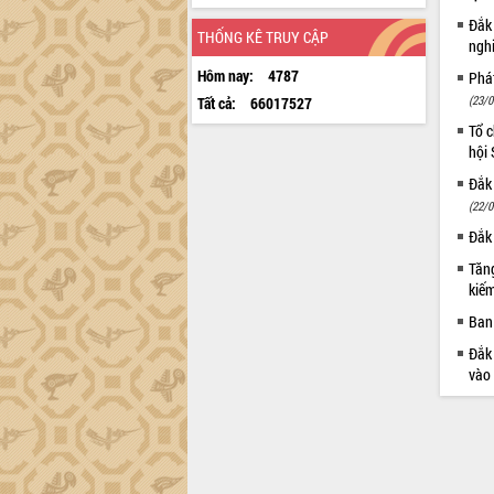
Đắk
THỐNG KÊ TRUY CẬP
ngh
Hôm nay:
4787
Phá
(23/0
Tất cả:
66017527
Tổ c
hội
Đắk 
(22/0
Đắk 
Tăng
kiếm
Ban 
Đắk 
vào