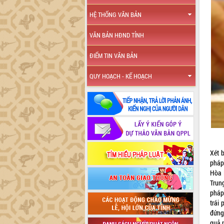
HỆ THỐNG VĂN BẢN
VĂN BẢN HĐND TỈNH
ĐIỂM TIN VĂN BẢN
QUY HOẠCH - KẾ HOẠCH
Xét 
pháp
Hòa 
Trun
pháp
trái
đứng
quả 