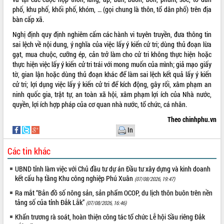
Tất cả:
66075122
phố, khu phố, khối phố, khóm, … (gọi chung là thôn, tổ dân phố) trên địa
bàn cấp xã.
Nghị định quy định nghiêm cấm các hành vi tuyên truyền, đưa thông tin
sai lệch về nội dung, ý nghĩa của việc lấy ý kiến cử tri; dùng thủ đoạn lừa
gạt, mua chuộc, cưỡng ép, cản trở làm cho cử tri không thực hiện hoặc
thực hiện việc lấy ý kiến cử tri trái với mong muốn của mình; giả mạo giấy
tờ, gian lận hoặc dùng thủ đoạn khác để làm sai lệch kết quả lấy ý kiến
cử tri; lợi dụng việc lấy ý kiến cử tri để kích động, gây rối, xâm phạm an
ninh quốc gia, trật tự, an toàn xã hội, xâm phạm lợi ích của Nhà nước,
quyền, lợi ích hợp pháp của cơ quan nhà nước, tổ chức, cá nhân.
Theo chinhphu.vn
In
Các tin khác
UBND tỉnh làm việc với Chủ đầu tư dự án Đầu tư xây dựng và kinh doanh
kết cấu hạ tầng Khu công nghiệp Phú Xuân
(07/08/2026, 19:47)
Ra mắt “Bản đồ số nông sản, sản phẩm OCOP, du lịch thôn buôn trên nền
tảng số của tỉnh Đắk Lắk”
(07/08/2026, 16:46)
Khẩn trương rà soát, hoàn thiện công tác tổ chức Lễ hội Sầu riêng Đắk