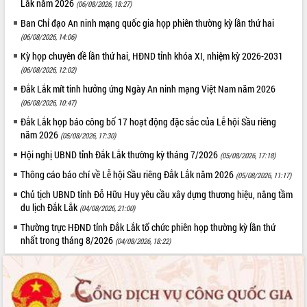
Lắk năm 2026
(06/08/2026, 18:27)
Ban Chỉ đạo An ninh mạng quốc gia họp phiên thường kỳ lần thứ hai
(06/08/2026, 14:06)
Kỳ họp chuyên đề lần thứ hai, HĐND tỉnh khóa XI, nhiệm kỳ 2026-2031
(06/08/2026, 12:02)
Đắk Lắk mít tinh hưởng ứng Ngày An ninh mạng Việt Nam năm 2026
(06/08/2026, 10:47)
Đắk Lắk họp báo công bố 17 hoạt động đặc sắc của Lễ hội Sầu riêng
năm 2026
(05/08/2026, 17:30)
Hội nghị UBND tỉnh Đắk Lắk thường kỳ tháng 7/2026
(05/08/2026, 17:18)
Thông cáo báo chí về Lễ hội Sầu riêng Đắk Lắk năm 2026
(05/08/2026, 11:17)
Chủ tịch UBND tỉnh Đỗ Hữu Huy yêu cầu xây dựng thương hiệu, nâng tầm
du lịch Đắk Lắk
(04/08/2026, 21:00)
Thường trực HĐND tỉnh Đắk Lắk tổ chức phiên họp thường kỳ lần thứ
nhất trong tháng 8/2026
(04/08/2026, 18:22)