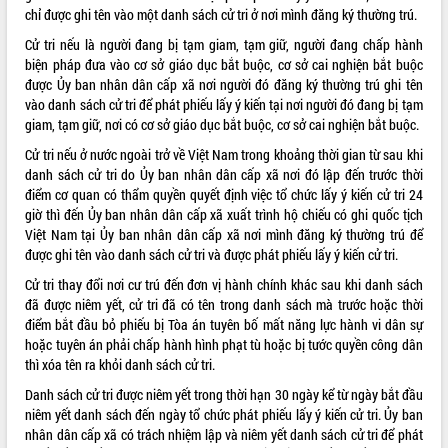
chỉ được ghi tên vào một danh sách cử tri ở nơi mình đăng ký thường trú.
ĐIỂM TIN VĂN BẢN
Cử tri nếu là người đang bị tạm giam, tạm giữ, người đang chấp hành
biện pháp đưa vào cơ sở giáo dục bắt buộc, cơ sở cai nghiện bắt buộc
QUY HOẠCH - KẾ HOẠCH
được Ủy ban nhân dân cấp xã nơi người đó đăng ký thường trú ghi tên
vào danh sách cử tri để phát phiếu lấy ý kiến tại nơi người đó đang bị tạm
giam, tạm giữ, nơi có cơ sở giáo dục bắt buộc, cơ sở cai nghiện bắt buộc.
Cử tri nếu ở nước ngoài trở về Việt Nam trong khoảng thời gian từ sau khi
danh sách cử tri do Ủy ban nhân dân cấp xã nơi đó lập đến trước thời
điểm cơ quan có thẩm quyền quyết định việc tổ chức lấy ý kiến cử tri 24
giờ thì đến Ủy ban nhân dân cấp xã xuất trình hộ chiếu có ghi quốc tịch
Việt Nam tại Ủy ban nhân dân cấp xã nơi mình đăng ký thường trú để
được ghi tên vào danh sách cử tri và được phát phiếu lấy ý kiến cử tri.
Cử tri thay đổi nơi cư trú đến đơn vị hành chính khác sau khi danh sách
đã được niêm yết, cử tri đã có tên trong danh sách mà trước hoặc thời
điểm bắt đầu bỏ phiếu bị Tòa án tuyên bố mất năng lực hành vi dân sự
hoặc tuyên án phải chấp hành hình phạt tù hoặc bị tước quyền công dân
thì xóa tên ra khỏi danh sách cử tri.
Danh sách cử tri được niêm yết trong thời hạn 30 ngày kể từ ngày bắt đầu
niêm yết danh sách đến ngày tổ chức phát phiếu lấy ý kiến cử tri. Ủy ban
nhân dân cấp xã có trách nhiệm lập và niêm yết danh sách cử tri để phát