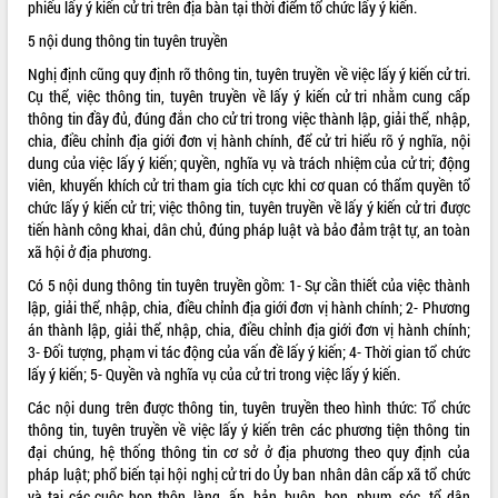
phiếu lấy ý kiến cử tri trên địa bàn tại thời điểm tổ chức lấy ý kiến.
VIDEO
5 nội dung thông tin tuyên truyền
Không có file video nào để phát.
Nghị định cũng quy định rõ thông tin, tuyên truyền về việc lấy ý kiến cử tri.
Cụ thể, việc thông tin, tuyên truyền về lấy ý kiến cử tri nhằm cung cấp
thông tin đầy đủ, đúng đắn cho cử tri trong việc thành lập, giải thể, nhập,
ALBUM ẢNH
chia, điều chỉnh địa giới đơn vị hành chính, để cử tri hiểu rõ ý nghĩa, nội
dung của việc lấy ý kiến; quyền, nghĩa vụ và trách nhiệm của cử tri; động
viên, khuyến khích cử tri tham gia tích cực khi cơ quan có thẩm quyền tổ
chức lấy ý kiến cử tri; việc thông tin, tuyên truyền về lấy ý kiến cử tri được
tiến hành công khai, dân chủ, đúng pháp luật và bảo đảm trật tự, an toàn
xã hội ở địa phương.
Có 5 nội dung thông tin tuyên truyền gồm: 1- Sự cần thiết của việc thành
lập, giải thể, nhập, chia, điều chỉnh địa giới đơn vị hành chính; 2- Phương
án thành lập, giải thể, nhập, chia, điều chỉnh địa giới đơn vị hành chính;
LIÊN KẾT WEB
3- Đối tượng, phạm vi tác động của vấn đề lấy ý kiến; 4- Thời gian tổ chức
lấy ý kiến; 5- Quyền và nghĩa vụ của cử tri trong việc lấy ý kiến.
Các nội dung trên được thông tin, tuyên truyền theo hình thức: Tổ chức
thông tin, tuyên truyền về việc lấy ý kiến trên các phương tiện thông tin
THỐNG KÊ TRUY CẬP
đại chúng, hệ thống thông tin cơ sở ở địa phương theo quy định của
pháp luật; phổ biến tại hội nghị cử tri do Ủy ban nhân dân cấp xã tổ chức
Hôm nay:
29799
và tại các cuộc họp thôn, làng, ấp, bản, buôn, bon, phum, sóc, tổ dân