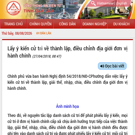
|
Vietnamese
English
TRANG CHỦ
CHÍNH QUYỀN
CÔNG DÂN
DOANH NGHIỆP
DU KHÁCH
Thứ bảy, 08/08/2026
CHÀO
GIỚI THIỆU
Lấy ý kiến cử tri về thành lập, điều chỉnh địa giới đơn vị
hành chính
(27/04/2018, 08:47)
LÃNH ĐẠO UBND TỈNH
Đọc bài viết
TIN TỨC SỰ KIỆN
Chính phủ vừa ban hành Nghị định
54/2018/NĐ-CP
hướng dẫn việc lấy ý
SỞ, BAN, NGÀNH
kiến cử tri về thành lập, giải thể, nhập, chia, điều chỉnh địa giới đơn vị
hành chính.
UBND CÁC XÃ, PHƯỜNG
Ảnh minh họa
THÔNG TIN CHỈ ĐẠO ĐIỀU HÀNH
Theo đó, về nguyên tắc lập danh sách cử tri để phát phiếu lấy ý kiến, mọi
HỆ THỐNG VĂN BẢN
cử tri ở đơn vị hành chính cấp xã chịu ảnh hưởng trực tiếp của việc thành
lập, giải thể, nhập, chia, điều chỉnh địa giới đơn vị hành chính đều được
VĂN BẢN HĐND TỈNH
ghi tên vào danh sách cử tri và được phát phiếu lấy ý kiến cử tri; mỗi cử tri