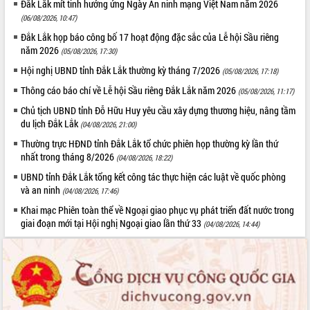
Đắk Lắk mít tinh hưởng ứng Ngày An ninh mạng Việt Nam năm 2026
(06/08/2026, 10:47)
Đắk Lắk họp báo công bố 17 hoạt động đặc sắc của Lễ hội Sầu riêng
năm 2026
(05/08/2026, 17:30)
Hội nghị UBND tỉnh Đắk Lắk thường kỳ tháng 7/2026
(05/08/2026, 17:18)
Thông cáo báo chí về Lễ hội Sầu riêng Đắk Lắk năm 2026
(05/08/2026, 11:17)
Chủ tịch UBND tỉnh Đỗ Hữu Huy yêu cầu xây dựng thương hiệu, nâng tầm
du lịch Đắk Lắk
(04/08/2026, 21:00)
Thường trực HĐND tỉnh Đắk Lắk tổ chức phiên họp thường kỳ lần thứ
nhất trong tháng 8/2026
(04/08/2026, 18:22)
UBND tỉnh Đắk Lắk tổng kết công tác thực hiện các luật về quốc phòng
và an ninh
(04/08/2026, 17:46)
Khai mạc Phiên toàn thể về Ngoại giao phục vụ phát triển đất nước trong
giai đoạn mới tại Hội nghị Ngoại giao lần thứ 33
(04/08/2026, 14:44)