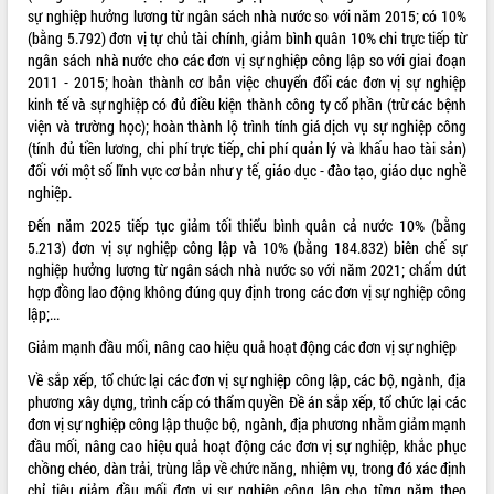
sự nghiệp hưởng lương từ ngân sách nhà nước so với năm 2015; có 10%
ĐIỂM TIN VĂN BẢN
(bằng 5.792) đơn vị tự chủ tài chính, giảm bình quân 10% chi trực tiếp từ
ngân sách nhà nước cho các đơn vị sự nghiệp công lập so với giai đoạn
QUY HOẠCH - KẾ HOẠCH
2011 - 2015; hoàn thành cơ bản việc chuyển đổi các đơn vị sự nghiệp
kinh tế và sự nghiệp có đủ điều kiện thành công ty cổ phần (trừ các bệnh
viện và trường học); hoàn thành lộ trình tính giá dịch vụ sự nghiệp công
(tính đủ tiền lương, chi phí trực tiếp, chi phí quản lý và khấu hao tài sản)
đối với một số lĩnh vực cơ bản như y tế, giáo dục - đào tạo, giáo dục nghề
nghiệp.
Đến năm 2025 tiếp tục giảm tối thiểu bình quân cả nước 10% (bằng
5.213) đơn vị sự nghiệp công lập và 10% (bằng 184.832) biên chế sự
nghiệp hưởng lương từ ngân sách nhà nước so với năm 2021; chấm dứt
hợp đồng lao động không đúng quy định trong các đơn vị sự nghiệp công
lập;...
Giảm mạnh đầu mối, nâng cao hiệu quả hoạt động các đơn vị sự nghiệp
Về sắp xếp, tổ chức lại các đơn vị sự nghiệp công lập, các bộ, ngành, địa
phương xây dựng, trình cấp có thẩm quyền Đề án sắp xếp, tổ chức lại các
đơn vị sự nghiệp công lập thuộc bộ, ngành, địa phương nhằm giảm mạnh
đầu mối, nâng cao hiệu quả hoạt động các đơn vị sự nghiệp, khắc phục
chồng chéo, dàn trải, trùng lắp về chức năng, nhiệm vụ, trong đó xác định
chỉ tiêu giảm đầu mối đơn vị sự nghiệp công lập cho từng năm theo