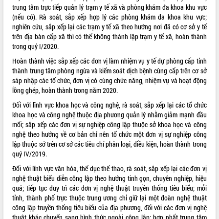
trung tâm trực tiếp quản lý trạm y tế xã và phòng khám đa khoa khu vực
(nếu có). Rà soát, sắp xếp hợp lý các phòng khám đa khoa khu vực;
nghiên cứu, sắp xếp lại các trạm y tế xã theo hướng nơi đã có cơ sở y tế
trên địa bàn cấp xã thì có thể không thành lập trạm y tế xã, hoàn thành
trong quý I/2020.
Hoàn thành việc sắp xếp các đơn vị làm nhiệm vụ y tế dự phòng cấp tỉnh
thành trung tâm phòng ngừa và kiểm soát dịch bệnh cùng cấp trên cơ sở
sáp nhập các tổ chức, đơn vị có cùng chức năng, nhiệm vụ và hoạt động
lồng ghép, hoàn thành trong năm 2020.
Đối với lĩnh vực khoa học và công nghệ, rà soát, sắp xếp lại các tổ chức
khoa học và công nghệ thuộc địa phương quản lý nhằm giảm mạnh đầu
mối; sắp xếp các đơn vị sự nghiệp công lập thuộc sở khoa học và công
nghệ theo hướng về cơ bản chỉ nên tổ chức một đơn vị sự nghiệp công
lập thuộc sở trên cơ sở các tiêu chí phân loại, điều kiện, hoàn thành trong
quý IV/2019.
Đối với lĩnh vực văn hóa, thể dục thể thao, rà soát, sắp xếp lại các đơn vị
nghệ thuật biểu diễn công lập theo hướng tinh gọn, chuyên nghiệp, hiệu
quả; tiếp tục duy trì các đơn vị nghệ thuật truyền thống tiêu biểu; mỗi
tỉnh, thành phố trực thuộc trung ương chỉ giữ lại một đoàn nghệ thuật
công lập truyền thống tiêu biểu của địa phương, đối với các đơn vị nghệ
thuật khác chuyển sang hình thức ngoài công lập; hợp nhất trung tâm