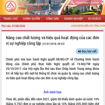
|
Vietnamese
English
TRANG CHỦ
CHÍNH QUYỀN
CÔNG DÂN
DOANH NGHIỆP
DU KHÁCH
Thứ sáu, 07/08/2026
CHÀO MỪNG ĐẾN VỚI CỔNG THÔNG TIN ĐIỆN TỬ TỈ
GIỚI THIỆU
Nâng cao chất lượng và hiệu quả hoạt động của các đơn
vị sự nghiệp công lập
(31/01/2018, 08:53)
LÃNH ĐẠO UBND TỈNH
Đọc bài viết
TIN TỨC SỰ KIỆN
Chính phủ vừa ban hành Nghị quyết
08/NQ-CP
về Chương trình hành
SỞ, BAN, NGÀNH
động của Chính phủ thực hiện Nghị quyết số 19-NQ/TW ngày
25/10/2017 của Hội nghị lần thứ sáu Ban Chấp hành Trung ương khóa
UBND CÁC XÃ, PHƯỜNG
XII về tiếp tục đổi mới hệ thống tổ chức và quản lý, nâng cao chất lượng
và hiệu quả hoạt động của các đơn vị sự nghiệp công lập.
THÔNG TIN CHỈ ĐẠO ĐIỀU HÀNH
Ảnh minh họa
HỆ THỐNG VĂN BẢN
Theo đó, phấn đấu đến năm 2021, giảm tối thiểu bình quân cả nước 10%
VĂN BẢN HĐND TỈNH
(bằng 5.792) đơn vị sự nghiệp công lập và 10% (bằng 205.369) biên chế