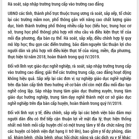
Rà soát, sáp nhập trường trung cấp vào trường cao đẳng
UBND các tỉnh, thành phố trực thuộc trung ương rà soát, sắp xếp, tổ chức
lại các trường mầm non, phổ thông gắn với nâng cao chất lượng giáo
dục, hình thành trường phổ thông nhiều cấp học (tiểu học, trung học cơ
sở, trung học phổ thông) phù hợp với nhu cầu và điều kiện thực tế của
mỗi địa phương, địa bàn cụ thể. Rà soát, sắp xếp, điều chỉnh hợp lý quy
mô lớp học; thu gọn các điểm trường, bảo đảm nguyên tắc thuận lợi cho
người dân và phù hợp với điều kiện thực tế của vùng, miền, địa phương,
thực hiện từ năm 2018, hoàn thành trong quý IV/2019.
Đối với lĩnh vực giáo dục nghề nghiệp, rà soát, sáp nhập trường trung cấp
vào trường cao đẳng; giải thể các trường trung cấp, cao đẳng hoạt động
không hiệu quả. Sắp xếp lại các đơn vị sự nghiệp giáo dục nghề nghiệp
trên địa bàn cấp tỉnh theo hướng về cơ bản chỉ còn một đầu mối đào tạo
nghề công lập. Sáp nhập trung tâm giáo dục thường xuyên, trung tâm
giáo dục hướng nghiệp, trung tâm dạy nghề thành một cơ sở giáo dục
nghề nghiệp trên địa bàn cấp huyện, hoàn thành trong quý IV/2019.
Đối với lĩnh vực y tế, điều chỉnh, sắp xếp lại các bệnh viện bảo đảm mọi
người dân đều có thể tiếp cận thuận lợi về mặt địa lý; thực hiện thống
nhất mô hình mỗi cấp huyện chỉ có một trung tâm y tế đa chức năng (trừ
các huyện có bệnh viện đạt hạng II trở lên), bao gồm y tế dự phòng, dân
số, khám bệnh, chữa bệnh, phục hồi chức năng và các dịch vụ y tế khác;