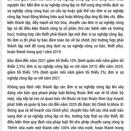
nguyên tắc: Một đơn vị sự nghiệp công lập có thể cung ứng nhiều dịch vụ
VIDEO
sự nghiệp công cùng loại; cơ cấu lại hoặc giải thể các đơn vị sự nghiệp
công lập hoạt động không hiệu quả hoặc không đáp ứng đủ tiêu chí, điều
Không có file video nào để phát.
kiện thành lập; đẩy mạnh xã hội hóa, chuyển các đơn vị sự nghiệp công
lập có đủ điều kiện thành công ty cổ phần (trừ các bệnh viện và trường
ALBUM ẢNH
học); trường hợp cần thiết phải thành lập mới đơn vị sự nghiệp công lập,
thì đơn vị đó phải tự bảo đảm toàn bộ về tài chính (trừ trường hợp phải
thành lập mới để cung ứng dịch vụ sự nghiệp công cơ bản, thiết yếu),
hoàn thành trong quý I năm 2019.
Bảo đảm đến năm 2021 giảm tối thiểu 10% (bình quân mỗi năm giảm tối
thiểu 2,5%) đơn vị sự nghiệp công lập so với năm 2015; đến năm 2025,
giảm tối thiểu 10% (bình quân mỗi năm giảm tối thiểu 2%) đơn vị sự
nghiệp công lập so với năm 2021.
Không quy định việc thành lập các đơn vị sự nghiệp công lập khi xây
LIÊN KẾT WEB
dựng văn bản quy phạm pháp luật không thuộc lĩnh vực về tổ chức bộ
máy; sắp xếp lại các cơ quan báo chí thuộc và trực thuộc theo Quy hoạch
phát triển và quản lý báo chí đến năm 2025 đã được Bộ Chính trị khóa XI
thông qua và kế hoạch của Chính phủ; chuyển hầu hết các nhà xuất bản
sang đơn vị sự nghiệp công lập có thu, trường hợp thật sự cần thiết, đủ
THỐNG KÊ TRUY CẬP
điều kiện theo quy định của pháp luật thì cho phép chuyển sang công ty
TNHH nhà nước một thành viên 100% vốn nhà nước, hoàn thành trong
Hôm nay:
9677