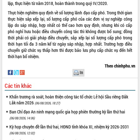
lập, thực hiện từ năm 2018, hoàn thành trong quý IV/2020.
Thực hiện nghiêm quy định về số lượng lãnh đạo cấp phó. Trong thời gian
thực hiện sắp xếp lại, số lượng cấp phó của các đơn vị sự nghiệp công
lập do sáp nhập, hợp nhất có thể cao hơn quy định, nhưng khi có cấp
phó nghỉ hưu hoặc điều chuyển công tác thì không được bổ sung; đồng
thời phải có giải pháp điều chuyển, sắp xếp lại số lượng cấp phó trong
thời hạn tối đa 3 năm kể từ ngày sáp nhập, hợp nhất. Trường hợp điều
chuyển giữ chức vụ thấp hơn thì được bảo lưu phụ cấp chức vụ đến hết
thời hạn bổ nhiệm.
Theo chinhphu.vn
In
Các tin khác
Khẩn trương rà soát, hoàn thiện công tác tổ chức Lễ hội Sầu riêng Đắk
Lắk năm 2026
(06/08/2026, 18:27)
Ban Chỉ đạo An ninh mạng quốc gia họp phiên thường kỳ lần thứ hai
(06/08/2026, 14:06)
Kỳ họp chuyên đề lần thứ hai, HĐND tỉnh khóa XI, nhiệm kỳ 2026-2031
(06/08/2026, 12:02)