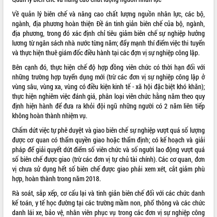
Về quản lý biên chế và nâng cao chất lượng nguồn nhân lực, các bộ,
ngành, địa phương hoàn thiện Đề án tinh giản biên chế của bộ, ngành,
địa phương, trong đó xác định chỉ tiêu giảm biên chế sự nghiệp hưởng
lương từ ngân sách nhà nước từng năm; đẩy mạnh thí điểm việc thi tuyển
và thực hiện thuê giám đốc điều hành tại các đợn vị sự nghiệp công lập.
Bên cạnh đó, thực hiện chế độ hợp đồng viên chức có thời hạn đối với
những trường hợp tuyển dụng mới (trừ các đơn vị sự nghiệp công lập ở
vùng sâu, vùng xa, vùng có điều kiện kinh tế - xã hội đặc biệt khó khăn);
thực hiện nghiêm việc đánh giá, phân loại viên chức hằng năm theo quy
định hiện hành để đưa ra khỏi đội ngũ những người có 2 năm liên tiếp
không hoàn thành nhiệm vụ.
Chấm dứt việc tự phê duyệt và giao biên chế sự nghiệp vượt quá số lượng
được cơ quan có thẩm quyền giao hoặc thẩm định; có kế hoạch và giải
pháp để giải quyết dứt điểm số viên chức và số người lao động vượt quá
số biên chế được giao (trừ các đơn vị tự chủ tài chính). Các cơ quan, đơn
vị chưa sử dụng hết số biên chế được giao phải xem xét, cắt giảm phù
hợp, hoàn thành trong năm 2018.
Rà soát, sắp xếp, cơ cấu lại và tinh giản biên chế đối với các chức danh
kế toán, y tế học đường tại các trường mầm non, phổ thông và các chức
danh lái xe, bảo vệ, nhân viên phục vụ trong các đơn vị sự nghiệp công