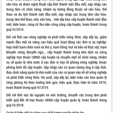
văn hóa và đoàn nghệ thuật cấp tỉnh thành một đầu mối; sáp nhập các
trung tâm có chức năng, nhiệm vụ tương đồng thuộc sở văn hóa, thể
thao và du lịch thành một đầu mối; sáp nhập các trung tâm văn hóa,
trung tâm thể thao, nhà văn hóa... trên địa bàn cấp huyện thành một đầu
mối; kiện toàn, củng cố thư viện công cộng cấp huyện, hoàn thành trong
quý IV/2019.
Đối với lĩnh vực nông nghiệp và phát triển nông thôn, sắp xếp lại, giảm
mạnh đầu mối và nâng cao hiệu quả hoạt động các đơn vị sự nghiệp;
hợp nhất trạm chăn nuôi và thú y, trạm trồng trọt và bảo vệ thực vật, trạm
khuyến nông, khuyến ngư,... cấp huyện thành trung tâm dịch vụ nông
nghiệp trực thuộc UBND cấp huyện và chuyển một số chức năng, nhiệm
vụ về quản lý nhà nước ở các đơn vị này về phòng nông nghiệp (hoặc
phòng kinh tế) cấp huyện. Sáp nhập các cơ quan tương ứng ở cấp tỉnh,
đưa chức năng quản lý nhà nước của các cơ quan này về sở nông nghiệp
và phát triển nông thôn. Rà soát, sắp xếp lại, kiện toàn các ban quản lý
rừng phòng hộ theo hướng tinh gọn, hiệu quả, thực hiện từ năm 2018,
hoàn thành trong quý IV/2019.
Đối với lĩnh vực tài nguyên và môi trường, chuyển các trung tâm phát
triển quỹ đất về trực thuộc UBND cấp huyện quản lý, hoàn thành trong
quý IV/2018.
Quản lý biên chế và nâng cao chất lượng nguồn nhân lực