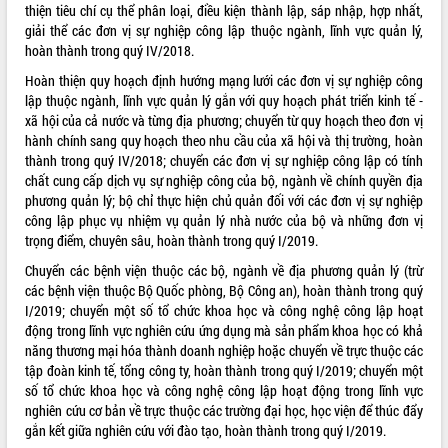
thiện tiêu chí cụ thể phân loại, điều kiện thành lập, sáp nhập, hợp nhất,
giải thể các đơn vị sự nghiệp công lập thuộc ngành, lĩnh vực quản lý,
hoàn thành trong quý IV/2018.
Hoàn thiện quy hoạch định hướng mạng lưới các đơn vị sự nghiệp công
lập thuộc ngành, lĩnh vực quản lý gắn với quy hoạch phát triển kinh tế -
xã hội của cả nước và từng địa phương; chuyển từ quy hoạch theo đơn vị
hành chính sang quy hoạch theo nhu cầu của xã hội và thị trường, hoàn
thành trong quý IV/2018; chuyển các đơn vị sự nghiệp công lập có tính
chất cung cấp dịch vụ sự nghiệp công của bộ, ngành về chính quyền địa
phương quản lý; bộ chỉ thực hiện chủ quản đối với các đơn vị sự nghiệp
công lập phục vụ nhiệm vụ quản lý nhà nước của bộ và những đơn vị
trọng điểm, chuyên sâu, hoàn thành trong quý I/2019.
Chuyển các bệnh viện thuộc các bộ, ngành về địa phương quản lý (trừ
các bệnh viện thuộc Bộ Quốc phòng, Bộ Công an), hoàn thành trong quý
I/2019; chuyển một số tổ chức khoa học và công nghệ công lập hoạt
động trong lĩnh vực nghiên cứu ứng dụng mà sản phẩm khoa học có khả
năng thương mại hóa thành doanh nghiệp hoặc chuyển về trực thuộc các
tập đoàn kinh tế, tổng công ty, hoàn thành trong quý I/2019; chuyển một
số tổ chức khoa học và công nghệ công lập hoạt động trong lĩnh vực
nghiên cứu cơ bản về trực thuộc các trường đại học, học viện để thúc đẩy
gắn kết giữa nghiên cứu với đào tạo, hoàn thành trong quý I/2019.