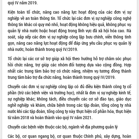
quý IV năm 2019.
Tất cả:
66022417
Kiện toàn tổ chức, nâng cao năng lực hoạt động của các đơn vị sự
nghiệp về an toàn thông tin. Tổ chức lại các đơn vị sự nghiệp công nghệ
thông tin khác có quy mô nhỏ, hoạt động không hiệu quả, không phục vụ
quản lý nhà nước hoặc hoạt động trong lĩnh vực đã xã hội hóa cao. Rà
soát, sắp xếp các đơn vị sự nghiệp công lập bưu chính, viễn thông tinh
gọn, nâng cao năng lực hoạt động để đáp ứng yêu cầu phục vụ quản lý
nhà nước, hoàn thành trong quý IV/2019.
Tổ chức lại các cơ sở trợ giúp xã hội theo hướng hỗ trợ chăm sóc phục
hồi chức năng, trợ giúp các nhóm đối tượng dựa vào cộng đồng. Hợp
nhất các trung tâm bảo trợ có chức năng, nhiệm vụ tương đồng thành
trung tâm bảo trợ đa chức năng, hoàn thành trong quý IV/2019.
Chuyển các đơn vị sự nghiệp công lập có đủ điều kiện thành công ty cổ
phần (trừ các bệnh viện và trường học), nhất là đơn vị sự nghiệp kinh tế,
sự nghiệp khác; không tách, điều chuyển các cơ sở đào tạo, giáo dục
nghề nghiệp và khám, chữa bệnh trong các tập đoàn, tổng công ty nhà
nước khi các tập đoàn, tổng công ty này thực hiện cổ phần hóa, thực hiện
từ năm 2018 và hoàn thành vào quý IV năm 2021.
Chuyển các bệnh viện thuộc các bộ, ngành về địa phương quản lý
Các bộ, cơ quan ngang bộ, cơ quan thuộc Chính phủ, xây dựng, hoàn