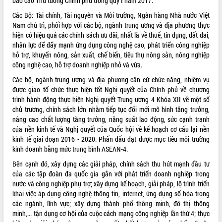
báo cáo Thủ tướng Chính phủ trong quý I năm 2017.
Các Bộ: Tài chính, Tài nguyên và Môi trường, Ngân hàng Nhà nước Việt
Nam chủ trì, phối hợp với các bộ, ngành trung ương và địa phương thực
hiện có hiệu quả các chính sách ưu đãi, nhất là về thuế, tín dụng, đất đai,
nhân lực để đẩy mạnh ứng dụng công nghệ cao, phát triển công nghiệp
hỗ trợ, khuyến nông, sản xuất, chế biến, tiêu thụ nông sản, nông nghiệp
công nghệ cao, hỗ trợ doanh nghiệp nhỏ và vừa.
Các bộ, ngành trung ương và địa phương căn cứ chức năng, nhiệm vụ
được giao tổ chức thực hiện tốt Nghị quyết của Chính phủ về chương
trình hành động thực hiện Nghị quyết Trung ương 4 Khóa XII về một số
chủ trương, chính sách lớn nhằm tiếp tục đổi mới mô hình tăng trưởng,
nâng cao chất lượng tăng trưởng, năng suất lao động, sức cạnh tranh
của nền kinh tế và Nghị quyết của Quốc hội về kế hoạch cơ cấu lại nền
kinh tế giai đoạn 2016 - 2020. Phấn đấu đạt được mục tiêu môi trường
kinh doanh bằng mức trung bình ASEAN-4.
Bên cạnh đó, xây dựng các giải pháp, chính sách thu hút mạnh đầu tư
của các tập đoàn đa quốc gia gắn với phát triển doanh nghiệp trong
nước và công nghiệp phụ trợ; xây dựng kế hoạch, giải pháp, lộ trình triển
khai việc áp dụng công nghệ thông tin, internet, ứng dụng số hóa trong
các ngành, lĩnh vực; xây dựng thành phố thông minh, đô thị thông
minh,... tận dụng cơ hội của cuộc cách mạng công nghiệp lần thứ 4; thực