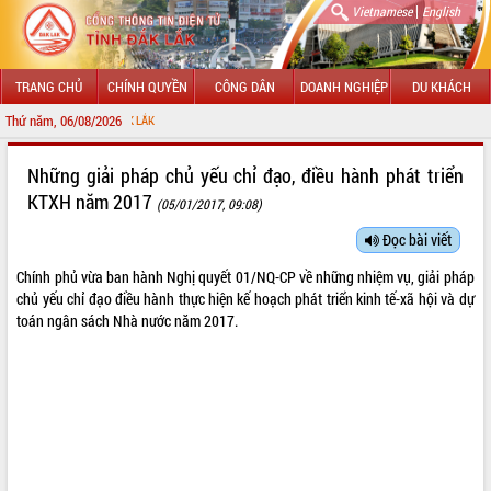
|
Vietnamese
English
TRANG CHỦ
CHÍNH QUYỀN
CÔNG DÂN
DOANH NGHIỆP
DU KHÁCH
Thứ năm, 06/08/2026
CHÀO MỪNG ĐẾN V
GIỚI THIỆU
Những giải pháp chủ yếu chỉ đạo, điều hành phát triển
KTXH năm 2017
(05/01/2017, 09:08)
LÃNH ĐẠO UBND TỈNH
Đọc bài viết
TIN TỨC SỰ KIỆN
Chính phủ vừa ban hành Nghị quyết 01/NQ-CP về những nhiệm vụ, giải pháp
SỞ, BAN, NGÀNH
chủ yếu chỉ đạo điều hành thực hiện kế hoạch phát triển kinh tế-xã hội và dự
toán ngân sách Nhà nước năm 2017.
UBND CÁC XÃ, PHƯỜNG
THÔNG TIN CHỈ ĐẠO ĐIỀU HÀNH
HỆ THỐNG VĂN BẢN
VĂN BẢN HĐND TỈNH