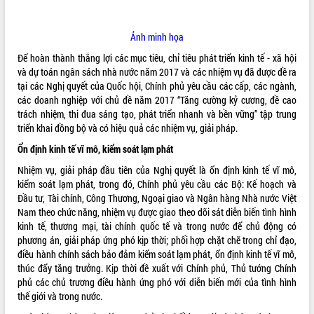
ĐIỂM TIN VĂN BẢN
Ảnh minh họa
QUY HOẠCH - KẾ HOẠCH
Để hoàn thành thắng lợi các mục tiêu, chỉ tiêu phát triển kinh tế - xã hội
và dự toán ngân sách nhà nước năm 2017 và các nhiệm vụ đã được đề ra
tại các Nghị quyết của Quốc hội, Chính phủ yêu cầu các cấp, các ngành,
các doanh nghiệp với chủ đề năm 2017 “Tăng cường kỷ cương, đề cao
trách nhiệm, thi đua sáng tạo, phát triển nhanh và bền vững” tập trung
triển khai đồng bộ và có hiệu quả các nhiệm vụ, giải pháp.
Ổn định kinh tế vĩ mô, kiểm soát lạm phát
Nhiệm vụ, giải pháp đầu tiên của Nghị quyết là ổn định kinh tế vĩ mô,
kiểm soát lạm phát, trong đó, Chính phủ yêu cầu các Bộ: Kế hoạch và
Đầu tư, Tài chính, Công Thương, Ngoại giao và Ngân hàng Nhà nước Việt
Nam theo chức năng, nhiệm vụ được giao theo dõi sát diễn biến tình hình
kinh tế, thương mại, tài chính quốc tế và trong nước để chủ động có
phương án, giải pháp ứng phó kịp thời; phối hợp chặt chẽ trong chỉ đạo,
điều hành chính sách bảo đảm kiểm soát lạm phát, ổn định kinh tế vĩ mô,
thúc đẩy tăng trưởng. Kịp thời đề xuất với Chính phủ, Thủ tướng Chính
phủ các chủ trương điều hành ứng phó với diễn biến mới của tình hình
thế giới và trong nước.