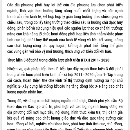
Các địa phương phát huy lợi thế của địa phương lựa chọn phát triển
ngành, lĩnh vực theo hướng tăng năng suất, chất lượng và sức cạnh
tranh của nền kinh tế; kết hợp hợp lý giữa tăng trưởng theo chiều rộng và
chiều sâu, trong đó lấy tăng trưởng theo chiều sâu là hướng chủ đạo; huy
động, phân bổ và sử dụng hiệu quả các nguồn lực theo cơ chế thị trường;
nâng cao khả năng tổ chức hoạt động phối hợp liên tỉnh nhằm khắc phục
tính cục bộ, phát huy thế mạnh của kinh tế vùng và liên kết vùng; nâng
cao chất lượng công tác quy hoạch, kế hoạch phát triển tổng thể giữa
các vùng gắn với bảo vệ môi trường, thích ứng với biến đổi khí hậu.
Thực hiện 3 đột phá trong chiến lược phát triển KTXH 2011- 2020
Nhiệm vụ, giải pháp tiếp theo là tiếp tục đẩy mạnh thực hiện 3 đột phát
trong chiến lược phát triển kinh tế - xã hội 2011 - 2020 gồm: 1- Tập trung
cải cách, hoàn thiện thể chế kinh tế thị trường định hướng xã hội chủ
nghĩa; 2- Xây dựng hệ thống kết cấu hạ tầng đồng bộ; 3- Nâng cao chất
lượng nguồn nhân lực.
Trong đó, về nâng cao chất lượng nguồn nhân lực, Chính phủ yêu cầu Bộ
Giáo dục và Đào tạo chủ trì, phối hợp với các bộ, ngành trung ương và
địa phương đổi mới mục tiêu, nội dung, hình thức kiểm tra, thi, đánh giá
kết quả và nâng cao chất lượng giáo dục và đào tạo; tăng cường các
hoạt động xã hội, nghiên cứu khoa học, phát huy tính tích cực, chủ động,
sáng tạo và vận dụng kiến thức vào thực tế. Triển khai chương trình, sách