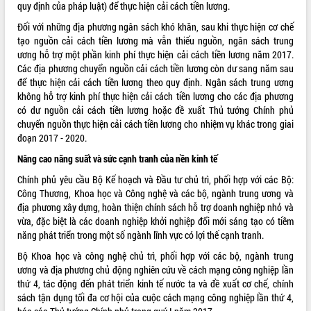
quy định của pháp luật) để thực hiện cải cách tiền lương.
Đối với những địa phương ngân sách khó khăn, sau khi thực hiện cơ chế
tạo nguồn cải cách tiền lương mà vẫn thiếu nguồn, ngân sách trung
ương hỗ trợ một phần kinh phí thực hiện cải cách tiền lương năm 2017.
Các địa phương chuyển nguồn cải cách tiền lương còn dư sang năm sau
để thực hiện cải cách tiền lương theo quy định. Ngân sách trung ương
không hỗ trợ kinh phí thực hiện cải cách tiền lương cho các địa phương
có dư nguồn cải cách tiền lương hoặc đề xuất Thủ tướng Chính phủ
chuyển nguồn thực hiện cải cách tiền lương cho nhiệm vụ khác trong giai
đoạn 2017 - 2020.
Nâng cao năng suất và sức cạnh tranh của nền kinh tế
Chính phủ yêu cầu Bộ Kế hoạch và Đầu tư chủ trì, phối hợp với các Bộ:
Công Thương, Khoa học và Công nghệ và các bộ, ngành trung ương và
địa phương xây dựng, hoàn thiện chính sách hỗ trợ doanh nghiệp nhỏ và
vừa, đặc biệt là các doanh nghiệp khởi nghiệp đổi mới sáng tạo có tiềm
năng phát triển trong một số ngành lĩnh vực có lợi thế cạnh tranh.
Bộ Khoa học và công nghệ chủ trì, phối hợp với các bộ, ngành trung
ương và địa phương chủ động nghiên cứu về cách mạng công nghiệp lần
thứ 4, tác động đến phát triển kinh tế nước ta và đề xuất cơ chế, chính
sách tận dụng tối đa cơ hội của cuộc cách mạng công nghiệp lần thứ 4,