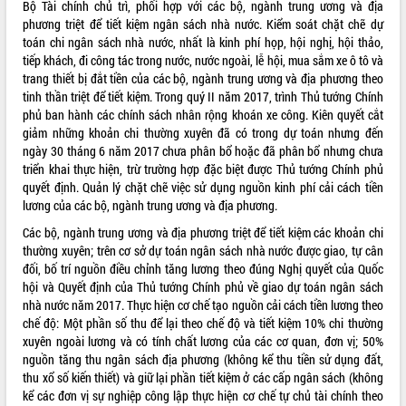
Bộ Tài chính chủ trì, phối hợp với các bộ, ngành trung ương và địa
Tất cả:
65997804
phương triệt để tiết kiệm ngân sách nhà nước. Kiểm soát chặt chẽ dự
toán chi ngân sách nhà nước, nhất là kinh phí họp, hội nghị, hội thảo,
tiếp khách, đi công tác trong nước, nước ngoài, lễ hội, mua sắm xe ô tô và
trang thiết bị đắt tiền của các bộ, ngành trung ương và địa phương theo
tinh thần triệt để tiết kiệm. Trong quý II năm 2017, trình Thủ tướng Chính
phủ ban hành các chính sách nhân rộng khoán xe công. Kiên quyết cắt
giảm những khoản chi thường xuyên đã có trong dự toán nhưng đến
ngày 30 tháng 6 năm 2017 chưa phân bổ hoặc đã phân bổ nhưng chưa
triển khai thực hiện, trừ trường hợp đặc biệt được Thủ tướng Chính phủ
quyết định. Quản lý chặt chẽ việc sử dụng nguồn kinh phí cải cách tiền
lương của các bộ, ngành trung ương và địa phương.
Các bộ, ngành trung ương và địa phương triệt để tiết kiệm các khoản chi
thường xuyên; trên cơ sở dự toán ngân sách nhà nước được giao, tự cân
đối, bố trí nguồn điều chỉnh tăng lương theo đúng Nghị quyết của Quốc
hội và Quyết định của Thủ tướng Chính phủ về giao dự toán ngân sách
nhà nước năm 2017. Thực hiện cơ chế tạo nguồn cải cách tiền lương theo
chế độ: Một phần số thu để lại theo chế độ và tiết kiệm 10% chi thường
xuyên ngoài lương và có tính chất lương của các cơ quan, đơn vị; 50%
nguồn tăng thu ngân sách địa phương (không kể thu tiền sử dụng đất,
thu xổ số kiến thiết) và giữ lại phần tiết kiệm ở các cấp ngân sách (không
kể các đơn vị sự nghiệp công lập thực hiện cơ chế tự chủ tài chính theo