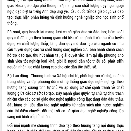
giáo khoa giáo dục phổ thông mới; nâng cao chất lượng dạy học ngoại
ngữ, đặc biệt là tiếng Anh đáp ứng yêu cầu quốc tế hóa giáo dục và đào
tạo; thực hiện phân luồng và định hướng nghề nghiệp cho học sinh phổ
thông.
Rà soát, quy hoạch lại mạng lưới cơ sở giáo dục và đào tạo; kiểm soát
quy mô đào tạo theo hướng giảm chỉ tiêu các ngành ít có nhu cầu tuyển
dụng và chất lượng thấp; tăng dần quy mô đào tạo các ngành có nhu
cầu tuyển dụng cao và chất lượng cao; nghiên cứu ban hành chính sách
hỗ trợ đào tạo, thu hút nhân tài, giải quyết việc làm tại địa phương cho
sinh viên tốt nghiệp loại khá, giỏi là người dân tộc thiểu số, phát triển
nguồn nhân lực chất lượng cao cho các dân tộc thiểu số.
Bộ Lao động - Thương binh và Xã hội chủ trì, phối hợp với các bộ, ngành
trung ương và địa phương đổi mới hệ thống giáo dục nghề nghiệp theo
hướng tăng cường tính tự chủ và áp dụng cơ chế cạnh tranh về chất
lượng giữa các cơ sở đào tạo. Đẩy mạnh giao quyền tự chủ, tự chịu trách
nhiệm cho các cơ sở giáo dục nghề nghiệp công lập; tăng dần đấu thầu,
đặt hàng chỉ tiêu đào tạo nghề nghiệp từ ngân sách nhà nước; nghiên
cứu thí điểm chuyển đổi một số cơ sở giáo dục nghề nghiệp công lập
sang mô hình cổ phần hóa.
Đổi mới mạnh mẽ chương trình đào tạo theo hướng tăng nội dung thực