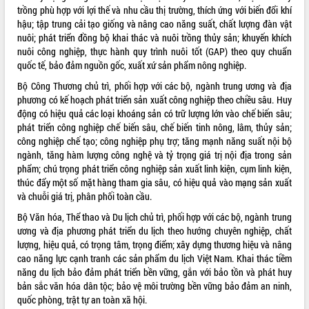
trồng phù hợp với lợi thế và nhu cầu thị trường, thích ứng với biến đổi khí
hậu; tập trung cải tạo giống và nâng cao năng suất, chất lượng đàn vật
nuôi; phát triển đồng bộ khai thác và nuôi trồng thủy sản; khuyến khích
nuôi công nghiệp, thực hành quy trình nuôi tốt (GAP) theo quy chuẩn
quốc tế, bảo đảm nguồn gốc, xuất xứ sản phẩm nông nghiệp.
Bộ Công Thương chủ trì, phối hợp với các bộ, ngành trung ương và địa
phương có kế hoạch phát triển sản xuất công nghiệp theo chiều sâu. Huy
động có hiệu quả các loại khoáng sản có trữ lượng lớn vào chế biến sâu;
phát triển công nghiệp chế biến sâu, chế biến tinh nông, lâm, thủy sản;
công nghiệp chế tạo; công nghiệp phụ trợ; tăng mạnh năng suất nội bộ
ngành, tăng hàm lượng công nghệ và tỷ trọng giá trị nội địa trong sản
phẩm; chú trọng phát triển công nghiệp sản xuất linh kiện, cụm linh kiện,
thúc đẩy một số mặt hàng tham gia sâu, có hiệu quả vào mạng sản xuất
và chuỗi giá trị, phân phối toàn cầu.
Bộ Văn hóa, Thể thao và Du lịch chủ trì, phối hợp với các bộ, ngành trung
ương và địa phương phát triển du lịch theo hướng chuyên nghiệp, chất
lượng, hiệu quả, có trọng tâm, trọng điểm; xây dựng thương hiệu và nâng
cao năng lực cạnh tranh các sản phẩm du lịch Việt Nam. Khai thác tiềm
năng du lịch bảo đảm phát triển bền vững, gắn với bảo tồn và phát huy
bản sắc văn hóa dân tộc; bảo vệ môi trường bền vững bảo đảm an ninh,
quốc phòng, trật tự an toàn xã hội.