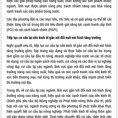
hiện các giải pháp nâng cao năng suất, chất lượng các sản phẩm thuộc
ngành, lĩnh vực được phân công phụ trách nhằm nâng cao khả năng
cạnh tranh các sản phẩm trong nước.
Các địa phương đặt ra các mục tiêu, chỉ tiêu và có giải pháp cụ thể để cải
thiện từng chỉ số trong Bộ chỉ tiêu đánh giá năng lực cạnh tranh cấp tỉnh
(PCI) và cải cách hành chính (PAPI).
Tiếp tục cơ cấu lại nền kinh tế gắn với đổi mới mô hình tăng trưởng
Nghị quyết nêu rõ, tiếp tục cơ cấu lại nền kinh tế gắn với đổi mới mô hình
tăng trưởng gồm: Tập trung xây dựng và thực hiện cơ cấu lại ba trọng
tâm gồm cơ cấu lại đầu tư công, doanh nghiệp nhà nước và các tổ chức
tín dụng; cơ cấu lại ngân sách nhà nước, nợ công và các đơn vị sự nghiệp
công lập; cơ cấu lại các ngành, lĩnh vực gắn với đổi mới mô hình tăng
trưởng nâng cao năng suất, hiệu quả và sức cạnh tranh của nền kinh tế;
xúc tiến thương mại, mở rộng thị trường xuất khẩu; đẩy mạnh phát triển
thị trường nội địa.
Trong đó, về cơ cấu lại các ngành, lĩnh vực gắn với đổi mới mô hình tăng
trưởng nâng cao năng suất, hiệu quả và sức cạnh tranh của nền kinh tế,
Chính phủ yêu cầu Bộ Nông nghiệp và Phát triển nông thôn chủ trì, phối
hợp với các bộ, ngành trung ương và địa phương tổ chức triển khai thực
hiện quyết liệt cơ cấu lại nông nghiệp. Phát triển kinh tế nông thôn gắn
với xây dựng nông thôn mới. Thực hiện chuyển đổi cơ cấu, diện tích cây