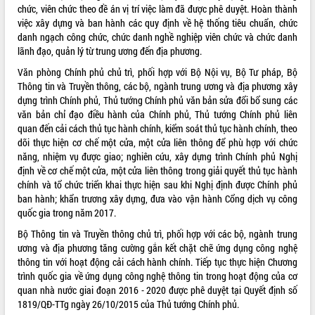
chức, viên chức theo đề án vị trí việc làm đã được phê duyệt. Hoàn thành
việc xây dựng và ban hành các quy định về hệ thống tiêu chuẩn, chức
danh ngạch công chức, chức danh nghề nghiệp viên chức và chức danh
lãnh đạo, quản lý từ trung ương đến địa phương.
Văn phòng Chính phủ chủ trì, phối hợp với Bộ Nội vụ, Bộ Tư pháp, Bộ
Thông tin và Truyền thông, các bộ, ngành trung ương và địa phương xây
dựng trình Chính phủ, Thủ tướng Chính phủ văn bản sửa đổi bổ sung các
văn bản chỉ đạo điều hành của Chính phủ, Thủ tướng Chính phủ liên
quan đến cải cách thủ tục hành chính, kiểm soát thủ tục hành chính, theo
dõi thực hiện cơ chế một cửa, một cửa liên thông để phù hợp với chức
năng, nhiệm vụ được giao; nghiên cứu, xây dựng trình Chính phủ Nghị
định về cơ chế một cửa, một cửa liên thông trong giải quyết thủ tục hành
chính và tổ chức triển khai thực hiện sau khi Nghị định được Chính phủ
ban hành; khẩn trương xây dựng, đưa vào vận hành Cổng dịch vụ công
quốc gia trong năm 2017.
Bộ Thông tin và Truyền thông chủ trì, phối hợp với các bộ, ngành trung
ương và địa phương tăng cường gắn kết chặt chẽ ứng dụng công nghệ
thông tin với hoạt động cải cách hành chính. Tiếp tục thực hiện Chương
trình quốc gia về ứng dụng công nghệ thông tin trong hoạt động của cơ
quan nhà nước giai đoạn 2016 - 2020 được phê duyệt tại Quyết định số
1819/QĐ-TTg ngày 26/10/2015 của Thủ tướng Chính phủ.