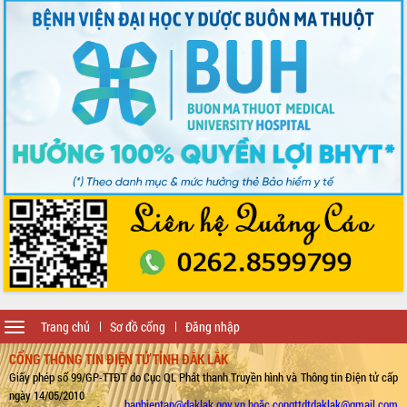
Toggle
Trang chủ
Sơ đồ cổng
Đăng nhập
navigation
CỔNG THÔNG TIN ĐIỆN TỬ TỈNH ĐẮK LẮK
Giấy phép số 99/GP-TTĐT do Cục QL Phát thanh Truyền hình và Thông tin Điện tử cấp
ngày 14/05/2010
banbientap@daklak.gov.vn hoặc congttdtdaklak@gmail.com