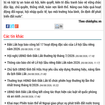
trị và trật tự an toàn xã hội, kiên quyết, kiên trì đấu tranh bảo vệ vững chắc
độc lập, chủ quyền, thống nhất, toàn vẹn lãnh thổ. Nâng cao hiệu quả hoạt
động đối ngoại, hội nhập quốc tế, tạo môi trường hòa bình, ổn định để phát
triển đất nước”.
Theo chinhphu.vn
In
Các tin khác
Đắk Lắk họp báo công bố 17 hoạt động đặc sắc của Lễ hội Sầu riêng
năm 2026
(05/08/2026, 17:30)
Hội nghị UBND tỉnh Đắk Lắk thường kỳ tháng 7/2026
(05/08/2026, 17:18)
Thông cáo báo chí về Lễ hội Sầu riêng Đắk Lắk năm 2026
(05/08/2026, 11:17)
Chủ tịch UBND tỉnh Đỗ Hữu Huy yêu cầu xây dựng thương hiệu, nâng tầm
du lịch Đắk Lắk
(04/08/2026, 21:00)
Thường trực HĐND tỉnh Đắk Lắk tổ chức phiên họp thường kỳ lần thứ
nhất trong tháng 8/2026
(04/08/2026, 18:22)
UBND tỉnh Đắk Lắk tổng kết công tác thực hiện các luật về quốc phòng
và an ninh
(04/08/2026, 17:46)
Khai mạc Phiên toàn thể về Ngoại giao phục vụ phát triển đất nước trong