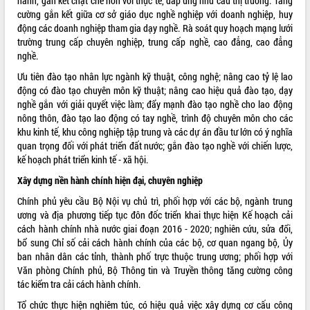
hành, gắn kết chặt chẽ hơn với thực tế, đáp ứng nhu cầu thị trường. Tăng
cường gắn kết giữa cơ sở giáo dục nghề nghiệp với doanh nghiệp, huy
động các doanh nghiệp tham gia dạy nghề. Rà soát quy hoạch mạng lưới
trường trung cấp chuyên nghiệp, trung cấp nghề, cao đẳng, cao đẳng
nghề.
Ưu tiên đào tạo nhân lực ngành kỹ thuật, công nghệ; nâng cao tỷ lệ lao
động có đào tạo chuyên môn kỹ thuật; nâng cao hiệu quả đào tạo, dạy
nghề gắn với giải quyết việc làm; đẩy mạnh đào tạo nghề cho lao động
nông thôn, đào tạo lao động có tay nghề, trình độ chuyên môn cho các
khu kinh tế, khu công nghiệp tập trung và các dự án đầu tư lớn có ý nghĩa
quan trọng đối với phát triển đất nước; gắn đào tạo nghề với chiến lược,
kế hoạch phát triển kinh tế - xã hội.
Xây dựng nền hành chính hiện đại, chuyên nghiệp
Chính phủ yêu cầu Bộ Nội vụ chủ trì, phối hợp với các bộ, ngành trung
ương và địa phương tiếp tục đôn đốc triển khai thực hiện Kế hoạch cải
cách hành chính nhà nước giai đoạn 2016 - 2020; nghiên cứu, sửa đổi,
bổ sung Chỉ số cải cách hành chính của các bộ, cơ quan ngang bộ, Ủy
ban nhân dân các tỉnh, thành phố trực thuộc trung ương; phối hợp với
Văn phòng Chính phủ, Bộ Thông tin và Truyền thông tăng cường công
tác kiểm tra cải cách hành chính.
Tổ chức thực hiện nghiêm túc, có hiệu quả việc xây dựng cơ cấu công