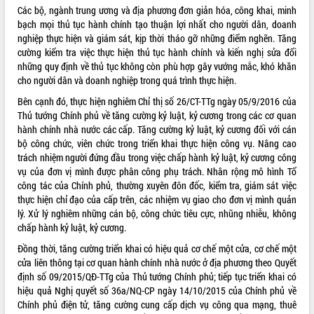
Các bộ, ngành trung ương và địa phương đơn giản hóa, công khai, minh
bạch mọi thủ tục hành chính tạo thuận lợi nhất cho người dân, doanh
nghiệp thực hiện và giám sát, kịp thời tháo gỡ những điểm nghẽn. Tăng
cường kiểm tra việc thực hiện thủ tục hành chính và kiến nghị sửa đổi
những quy định về thủ tục không còn phù hợp gây vướng mắc, khó khăn
cho người dân và doanh nghiệp trong quá trình thực hiện.
Bên cạnh đó, thực hiện nghiêm Chỉ thị số 26/CT-TTg ngày 05/9/2016 của
Thủ tướng Chính phủ về tăng cường kỷ luật, kỷ cương trong các cơ quan
hành chính nhà nước các cấp. Tăng cường kỷ luật, kỷ cương đối với cán
bộ công chức, viên chức trong triển khai thực hiện công vụ. Nâng cao
trách nhiệm người đứng đầu trong việc chấp hành kỷ luật, kỷ cương công
vụ của đơn vị mình được phân công phụ trách. Nhân rộng mô hình Tổ
công tác của Chính phủ, thường xuyên đôn đốc, kiểm tra, giám sát việc
thực hiện chỉ đạo của cấp trên, các nhiệm vụ giao cho đơn vị mình quản
lý. Xử lý nghiêm những cán bộ, công chức tiêu cực, nhũng nhiễu, không
chấp hành kỷ luật, kỷ cương.
Đồng thời, tăng cường triển khai có hiệu quả cơ chế một cửa, cơ chế một
cửa liên thông tại cơ quan hành chính nhà nước ở địa phương theo Quyết
định số 09/2015/QĐ-TTg của Thủ tướng Chính phủ; tiếp tục triển khai có
hiệu quả Nghị quyết số 36a/NQ-CP ngày 14/10/2015 của Chính phủ về
Chính phủ điện tử, tăng cường cung cấp dịch vụ công qua mạng, thuê