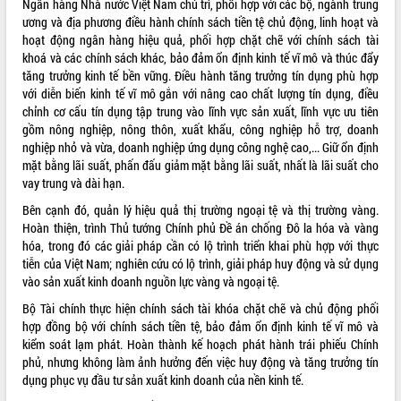
Ngân hàng Nhà nước Việt Nam chủ trì, phối hợp với các bộ, ngành trung
ương và địa phương điều hành chính sách tiền tệ chủ động, linh hoạt và
VIDEO
hoạt động ngân hàng hiệu quả, phối hợp chặt chẽ với chính sách tài
Không có file video nào để phát.
khoá và các chính sách khác, bảo đảm ổn định kinh tế vĩ mô và thúc đẩy
tăng trưởng kinh tế bền vững. Điều hành tăng trưởng tín dụng phù hợp
với diễn biến kinh tế vĩ mô gắn với nâng cao chất lượng tín dụng, điều
ALBUM ẢNH
chỉnh cơ cấu tín dụng tập trung vào lĩnh vực sản xuất, lĩnh vực ưu tiên
gồm nông nghiệp, nông thôn, xuất khẩu, công nghiệp hỗ trợ, doanh
nghiệp nhỏ và vừa, doanh nghiệp ứng dụng công nghệ cao,... Giữ ổn định
mặt bằng lãi suất, phấn đấu giảm mặt bằng lãi suất, nhất là lãi suất cho
vay trung và dài hạn.
Bên cạnh đó, quản lý hiệu quả thị trường ngoại tệ và thị trường vàng.
Hoàn thiện, trình Thủ tướng Chính phủ Đề án chống Đô la hóa và vàng
hóa, trong đó các giải pháp cần có lộ trình triển khai phù hợp với thực
tiễn của Việt Nam; nghiên cứu có lộ trình, giải pháp huy động và sử dụng
LIÊN KẾT WEB
vào sản xuất kinh doanh nguồn lực vàng và ngoại tệ.
Bộ Tài chính thực hiện chính sách tài khóa chặt chẽ và chủ động phối
hợp đồng bộ với chính sách tiền tệ, bảo đảm ổn định kinh tế vĩ mô và
kiểm soát lạm phát. Hoàn thành kế hoạch phát hành trái phiếu Chính
THỐNG KÊ TRUY CẬP
phủ, nhưng không làm ảnh hưởng đến việc huy động và tăng trưởng tín
dụng phục vụ đầu tư sản xuất kinh doanh của nền kinh tế.
Hôm nay:
21662