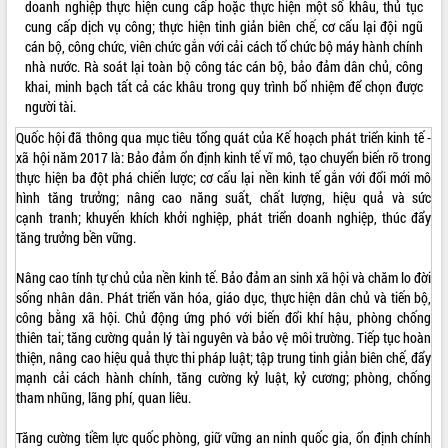
doanh nghiệp thực hiện cung cấp hoặc thực hiện một số khâu, thủ tục
cung cấp dịch vụ công; thực hiện tinh giản biên chế, cơ cấu lại đội ngũ
cán bộ, công chức, viên chức gắn với cải cách tổ chức bộ máy hành chính
nhà nước. Rà soát lại toàn bộ công tác cán bộ, bảo đảm dân chủ, công
khai, minh bạch tất cả các khâu trong quy trình bổ nhiệm để chọn được
người tài.
Quốc hội đã thông qua mục tiêu tổng quát của Kế hoạch phát triển kinh tế -
xã hội năm 2017 là: Bảo đảm ổn định kinh tế vĩ mô, tạo chuyển biến rõ trong
thực hiện ba đột phá chiến lược; cơ cấu lại nền kinh tế gắn với đổi mới mô
hình tăng trưởng; nâng cao năng suất, chất lượng, hiệu quả và sức
cạnh tranh; khuyến khích khởi nghiệp, phát triển doanh nghiệp, thúc đẩy
tăng trưởng bền vững.
Nâng cao tính tự chủ của nền kinh tế. Bảo đảm an sinh xã hội và chăm lo đời
sống nhân dân. Phát triển văn hóa, giáo dục, thực hiện dân chủ và tiến bộ,
công bằng xã hội. Chủ động ứng phó với biến đổi khí hậu, phòng chống
thiên tai; tăng cường quản lý tài nguyên và bảo vệ môi trường. Tiếp tục hoàn
thiện, nâng cao hiệu quả thực thi pháp luật; tập trung tinh giản biên chế, đẩy
mạnh cải cách hành chính, tăng cường kỷ luật, kỷ cương; phòng, chống
tham nhũng, lãng phí, quan liêu.
Tăng cường tiềm lực quốc phòng, giữ vững an ninh quốc gia, ổn định chính