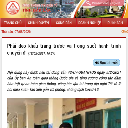
|
Vietnamese
English
TRANG CHỦ
CHÍNH QUYỀN
CÔNG DÂN
DOANH NGHIỆP
DU KHÁCH
Thứ sáu, 07/08/2026
CHÀO MỪNG ĐẾN VỚI
GIỚI THIỆU
Phải đeo khẩu trang trước và trong suốt hành trình
chuyến đi
(19/02/2021, 10:27)
LÃNH ĐẠO UBND TỈNH
Đọc bài viết
TIN TỨC SỰ KIỆN
Nội dung này được nêu tại Công văn 43/CV-UBATGTQG ngày 5/2/2021
SỞ, BAN, NGÀNH
của Ủy ban An toàn giao thông Quốc gia về tăng cường công tác đảm
bảo trật tự an toàn giao thông, công tác vận tải trong dịp nghỉ Tết và lễ
UBND CÁC XÃ, PHƯỜNG
hội mùa xuân Tân Sửu gắn với phòng, chống dịch Covid-19.
THÔNG TIN CHỈ ĐẠO ĐIỀU HÀNH
HỆ THỐNG VĂN BẢN
VĂN BẢN HĐND TỈNH