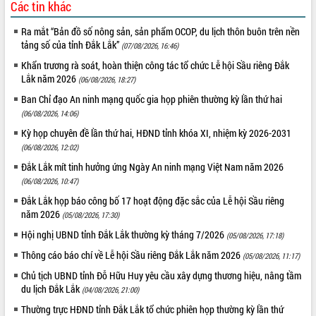
Các tin khác
Tất cả:
66036234
Ra mắt “Bản đồ số nông sản, sản phẩm OCOP, du lịch thôn buôn trên nền
tảng số của tỉnh Đắk Lắk”
(07/08/2026, 16:46)
Khẩn trương rà soát, hoàn thiện công tác tổ chức Lễ hội Sầu riêng Đắk
Lắk năm 2026
(06/08/2026, 18:27)
Ban Chỉ đạo An ninh mạng quốc gia họp phiên thường kỳ lần thứ hai
(06/08/2026, 14:06)
Kỳ họp chuyên đề lần thứ hai, HĐND tỉnh khóa XI, nhiệm kỳ 2026-2031
(06/08/2026, 12:02)
Đắk Lắk mít tinh hưởng ứng Ngày An ninh mạng Việt Nam năm 2026
(06/08/2026, 10:47)
Đắk Lắk họp báo công bố 17 hoạt động đặc sắc của Lễ hội Sầu riêng
năm 2026
(05/08/2026, 17:30)
Hội nghị UBND tỉnh Đắk Lắk thường kỳ tháng 7/2026
(05/08/2026, 17:18)
Thông cáo báo chí về Lễ hội Sầu riêng Đắk Lắk năm 2026
(05/08/2026, 11:17)
Chủ tịch UBND tỉnh Đỗ Hữu Huy yêu cầu xây dựng thương hiệu, nâng tầm
du lịch Đắk Lắk
(04/08/2026, 21:00)
Thường trực HĐND tỉnh Đắk Lắk tổ chức phiên họp thường kỳ lần thứ