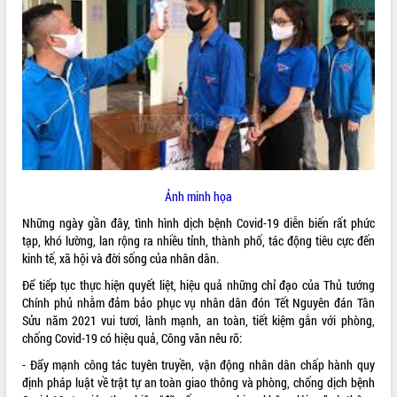
ĐIỂM TIN VĂN BẢN
QUY HOẠCH - KẾ HOẠCH
Ảnh minh họa
Những ngày gần đây, tình hình dịch bệnh Covid-19 diễn biến rất phức
tạp, khó lường, lan rộng ra nhiều tỉnh, thành phố, tác động tiêu cực đến
kinh tế, xã hội và đời sống của nhân dân.
Để tiếp tục thực hiện quyết liệt, hiệu quả những chỉ đạo của Thủ tướng
Chính phủ nhằm đảm bảo phục vụ nhân dân đón Tết Nguyên đán Tân
Sửu năm 2021 vui tươi, lành mạnh, an toàn, tiết kiệm gắn với phòng,
chống Covid-19 có hiệu quả, Công văn nêu rõ:
- Đẩy mạnh công tác tuyên truyền, vận động nhân dân chấp hành quy
định pháp luật về trật tự an toàn giao thông và phòng, chống dịch bệnh