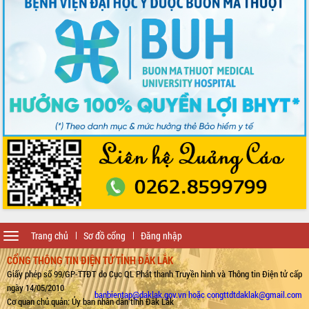
Toggle
Trang chủ
Sơ đồ cổng
Đăng nhập
navigation
CỔNG THÔNG TIN ĐIỆN TỬ TỈNH ĐẮK LẮK
Giấy phép số 99/GP-TTĐT do Cục QL Phát thanh Truyền hình và Thông tin Điện tử cấp
ngày 14/05/2010
banbientap@daklak.gov.vn hoặc congttdtdaklak@gmail.com
Cơ quan chủ quản: Ủy ban nhân dân tỉnh Đắk Lắk