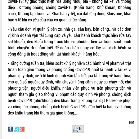
Covid-19; tự giác thực hiện “đã uống rượu, bia - không lái xe” và thông
điệp 5K trong phòng, chống Covid-19 (Khẩu trang, Khử khuẩn, Khoảng
VIDEO
cách, Không tập trung và Khai báo y tế); cài đặt ứng dụng Bluezone, khai
Không có file video nào để phát.
báo y tế khi có yêu cầu của cơ quan chức năng.
- Yêu cầu đơn vị quản lý bến xe, nhà ga, sân bay, bến cảng… và các đơn
ALBUM ẢNH
vị kinh doanh vận tải cung cấp và yêu cầu hành khách thực hiện rửa tay
sát khuẩn, đeo khẩu trang trước khi lên phương tiện và trong suốt hành
trình chuyến đi nhằm triệt để ngăn chặn nguy cơ lây lan dịch bệnh ra
cộng đồng từ hoạt động vận tải hành khách, hàng hóa.
- Tặng cường tuần tra, kiểm soát xử lý nghiêm các hành vi vi phạm về trật
tự an toàn giao thông và phòng chống Covid-19 nhất là hành vi lái xe vi
phạm quy định; xe ô tô kinh doanh vận tải chở quá tải trọng về hàng hóa,
chở quá số người quy định, vận chuyển hàng cấm, nguy cơ cháy, nổ; chủ
phương tiện, người điều khiển, nhân viên phục vụ trên phương tiện và
người tham gia giao thông vi phạm các quy định về phòng, chống dịch
LIÊN KẾT WEB
bệnh Covid-19 (như không đeo khẩu trang, không cài đặt Bluezone phục
vụ công tác phòng, chống dịch bệnh Covid-19), đặc biệt là hành vi không
đeo khẩu trang khi tham gia giao thông….
HM
THỐNG KÊ TRUY CẬP
In
Hôm nay:
23494