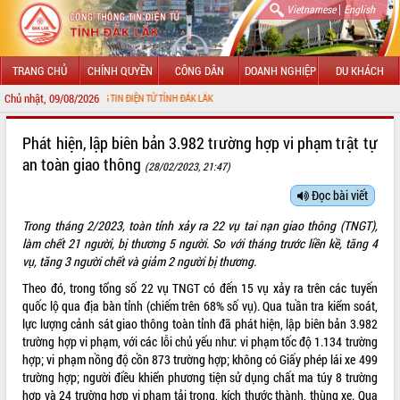
|
Vietnamese
English
TRANG CHỦ
CHÍNH QUYỀN
CÔNG DÂN
DOANH NGHIỆP
DU KHÁCH
Chủ nhật, 09/08/2026
CỔNG THÔNG TIN ĐIỆN TỬ TỈNH ĐẮK LẮK
GIỚI THIỆU
Phát hiện, lập biên bản 3.982 trường hợp vi phạm trật tự
an toàn giao thông
(28/02/2023, 21:47)
LÃNH ĐẠO UBND TỈNH
Đọc bài viết
TIN TỨC SỰ KIỆN
Trong tháng 2/2023, toàn tỉnh xảy ra 22 vụ tai nạn giao thông (TNGT),
SỞ, BAN, NGÀNH
làm chết 21 người, bị thương 5 người. So với tháng trước liền kề, tăng 4
vụ, tăng 3 người chết và giảm 2 người bị thương.
UBND CÁC XÃ, PHƯỜNG
Theo đó, trong tổng số 22 vụ TNGT có đến 15 vụ xảy ra trên các tuyến
quốc lộ qua địa bàn tỉnh (chiếm trên 68% số vụ). Qua tuần tra kiểm soát,
THÔNG TIN CHỈ ĐẠO ĐIỀU HÀNH
lực lượng cảnh sát giao thông toàn tỉnh đã phát hiện, lập biên bản 3.982
trường hợp vi phạm, với các lỗi chủ yếu như: vi phạm tốc độ 1.134 trường
HỆ THỐNG VĂN BẢN
hợp; vi phạm nồng độ cồn 873 trường hợp; không có Giấy phép lái xe 499
trường hợp; người điều khiển phương tiện sử dụng chất ma túy 8 trường
VĂN BẢN HĐND TỈNH
hợp và 24 trường hợp vi phạm tải trọng, kích thước thành, thùng xe. Qua