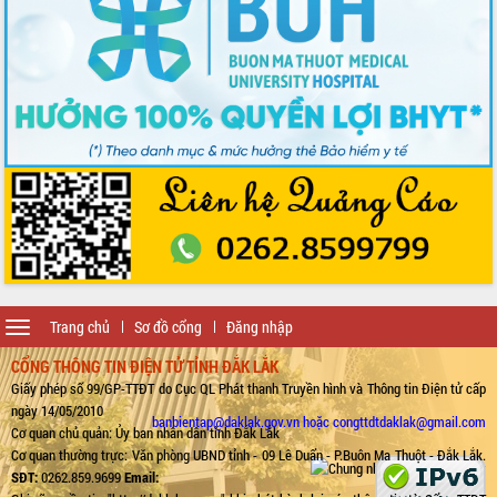
Toggle
Trang chủ
Sơ đồ cổng
Đăng nhập
navigation
CỔNG THÔNG TIN ĐIỆN TỬ TỈNH ĐẮK LẮK
Giấy phép số 99/GP-TTĐT do Cục QL Phát thanh Truyền hình và Thông tin Điện tử cấp
ngày 14/05/2010
banbientap@daklak.gov.vn hoặc congttdtdaklak@gmail.com
Cơ quan chủ quản: Ủy ban nhân dân tỉnh Đắk Lắk
Cơ quan thường trực: Văn phòng UBND tỉnh - 09 Lê Duẩn - P.Buôn Ma Thuột - Đắk Lắk.
SĐT:
0262.859.9699
Email: