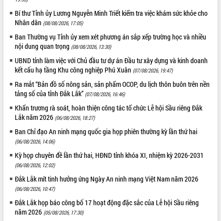
Tất cả:
66102150
Bí thư Tỉnh ủy Lương Nguyễn Minh Triết kiểm tra việc khám sức khỏe cho
Nhân dân
(08/08/2026, 17:05)
Ban Thường vụ Tỉnh ủy xem xét phương án sắp xếp trường học và nhiều
nội dung quan trọng
(08/08/2026, 13:30)
UBND tỉnh làm việc với Chủ đầu tư dự án Đầu tư xây dựng và kinh doanh
kết cấu hạ tầng Khu công nghiệp Phú Xuân
(07/08/2026, 19:47)
Ra mắt “Bản đồ số nông sản, sản phẩm OCOP, du lịch thôn buôn trên nền
tảng số của tỉnh Đắk Lắk”
(07/08/2026, 16:46)
Khẩn trương rà soát, hoàn thiện công tác tổ chức Lễ hội Sầu riêng Đắk
Lắk năm 2026
(06/08/2026, 18:27)
Ban Chỉ đạo An ninh mạng quốc gia họp phiên thường kỳ lần thứ hai
(06/08/2026, 14:06)
Kỳ họp chuyên đề lần thứ hai, HĐND tỉnh khóa XI, nhiệm kỳ 2026-2031
(06/08/2026, 12:02)
Đắk Lắk mít tinh hưởng ứng Ngày An ninh mạng Việt Nam năm 2026
(06/08/2026, 10:47)
Đắk Lắk họp báo công bố 17 hoạt động đặc sắc của Lễ hội Sầu riêng
năm 2026
(05/08/2026, 17:30)