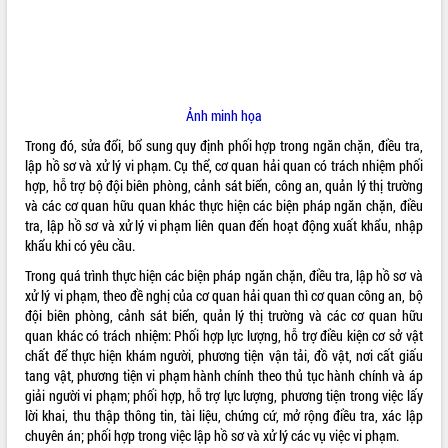
ĐIỂM TIN VĂN BẢN
QUY HOẠCH - KẾ HOẠCH
Ảnh minh họa
Trong đó, sửa đổi, bổ sung quy định phối hợp trong ngăn chặn, điều tra,
lập hồ sơ và xử lý vi phạm. Cụ thể, cơ quan hải quan có trách nhiệm phối
hợp, hỗ trợ bộ đội biên phòng, cảnh sát biển, công an, quản lý thị trường
và các cơ quan hữu quan khác thực hiện các biện pháp ngăn chặn, điều
tra, lập hồ sơ và xử lý vi phạm liên quan đến hoạt động xuất khẩu, nhập
khẩu khi có yêu cầu.
Trong quá trình thực hiện các biện pháp ngăn chặn, điều tra, lập hồ sơ và
xử lý vi phạm, theo đề nghị của cơ quan hải quan thì cơ quan công an, bộ
đội biên phòng, cảnh sát biển, quản lý thị trường và các cơ quan hữu
quan khác có trách nhiệm: Phối hợp lực lượng, hỗ trợ điều kiện cơ sở vật
chất để thực hiện khám người, phương tiện vận tải, đồ vật, nơi cất giấu
tang vật, phương tiện vi phạm hành chính theo thủ tục hành chính và áp
giải người vi phạm; phối hợp, hỗ trợ lực lượng, phương tiện trong việc lấy
lời khai, thu thập thông tin, tài liệu, chứng cứ, mở rộng điều tra, xác lập
chuyên án; phối hợp trong việc lập hồ sơ và xử lý các vụ việc vi phạm.