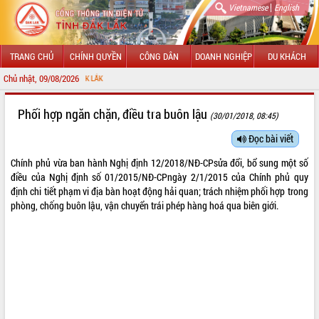
|
Vietnamese
English
TRANG CHỦ
CHÍNH QUYỀN
CÔNG DÂN
DOANH NGHIỆP
DU KHÁCH
Chủ nhật, 09/08/2026
CHÀO MỪN
GIỚI THIỆU
Phối hợp ngăn chặn, điều tra buôn lậu
(30/01/2018, 08:45)
LÃNH ĐẠO UBND TỈNH
Đọc bài viết
Chính phủ vừa ban hành Nghị định
12/2018/NĐ-CP
sửa đổi, bổ sung một số
TIN TỨC SỰ KIỆN
điều của Nghị định số
01/2015/NĐ-CP
ngày 2/1/2015 của Chính phủ quy
định chi tiết phạm vi địa bàn hoạt động hải quan; trách nhiệm phối hợp trong
SỞ, BAN, NGÀNH
phòng, chống buôn lậu, vận chuyển trái phép hàng hoá qua biên giới.
UBND CÁC XÃ, PHƯỜNG
THÔNG TIN CHỈ ĐẠO ĐIỀU HÀNH
HỆ THỐNG VĂN BẢN
VĂN BẢN HĐND TỈNH