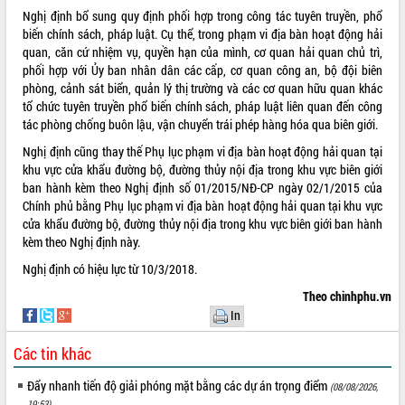
Nghị định bổ sung quy định phối hợp trong công tác tuyên truyền, phổ
VIDEO
biến chính sách, pháp luật. Cụ thể, trong phạm vi địa bàn hoạt động hải
quan, căn cứ nhiệm vụ, quyền hạn của mình, cơ quan hải quan chủ trì,
Không có file video nào để phát.
phối hợp với Ủy ban nhân dân các cấp, cơ quan công an, bộ đội biên
phòng, cảnh sát biển, quản lý thị trường và các cơ quan hữu quan khác
ALBUM ẢNH
tổ chức tuyên truyền phổ biến chính sách, pháp luật liên quan đến công
tác phòng chống buôn lậu, vận chuyển trái phép hàng hóa qua biên giới.
Nghị định cũng thay thế Phụ lục phạm vi địa bàn hoạt động hải quan tại
khu vực cửa khẩu đường bộ, đường thủy nội địa trong khu vực biên giới
ban hành kèm theo Nghị định số 01/2015/NĐ-CP ngày 02/1/2015 của
Chính phủ bằng Phụ lục phạm vi địa bàn hoạt động hải quan tại khu vực
cửa khẩu đường bộ, đường thủy nội địa trong khu vực biên giới ban hành
kèm theo Nghị định này.
Nghị định có hiệu lực từ 10/3/2018.
LIÊN KẾT WEB
Theo chinhphu.vn
In
Các tin khác
THỐNG KÊ TRUY CẬP
Đẩy nhanh tiến độ giải phóng mặt bằng các dự án trọng điểm
(08/08/2026,
Hôm nay:
16482
19:53)