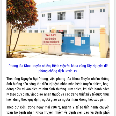
ĐIỂM TIN VĂN BẢN
QUY HOẠCH - KẾ HOẠCH
Phong tỏa Khoa truyền nhiễm, Bệnh viện Đa khoa vùng Tây Nguyên để
phòng chống dịch Covid-19
Theo ông Nguyễn Đại Phong, việc phong tỏa Khoa Truyền nhiễm không
ảnh hưởng đến công tác điều trị bệnh nhân mắc bệnh truyền nhiễm, hoạt
động điều trị vẫn diễn ra như bình thường. Tuy nhiên, khi tiến hành cách
ly theo quy định, việc giao nhận thuốc và các trang thiết bị y tế được thực
hiện đúng theo quy định, người giao và người nhận không tiếp xúc gần.
Theo dự kiến, trong ngày mai (30/7), ngành Y tế sẽ tiến hành chuyển
toàn bộ bệnh nhân Khoa Truyền nhiễm về Bệnh viện Lao và Bệnh phổi