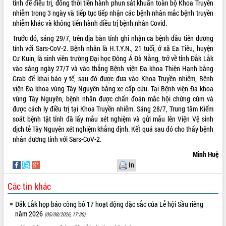
tỉnh để điều trị, đồng thời tiến hành phun sát khuẩn toàn bộ Khoa Truyền
nhiễm trong 3 ngày và tiếp tục tiếp nhận các bệnh nhân mắc bệnh truyền
VIDEO
nhiễm khác và không tiến hành điều trị bệnh nhân Covid.
Không có file video nào để phát.
Trước đó, sáng 29/7, trên địa bàn tỉnh ghi nhận ca bệnh đầu tiên dương
tính với Sars-CoV-2. Bệnh nhân là H.T.Y.N., 21 tuổi, ở xã Ea Tiêu, huyện
ALBUM ẢNH
Cư Kuin, là sinh viên trường Đại học Đông Á Đà Nẵng, trở về tỉnh Đắk Lắk
vào sáng ngày 27/7 và vào thẳng Bệnh viện Đa khoa Thiện Hạnh bằng
Grab để khai báo y tế, sau đó được đưa vào Khoa Truyền nhiễm, Bệnh
viện Đa khoa vùng Tây Nguyên bằng xe cấp cứu. Tại Bệnh viện Đa khoa
vùng Tây Nguyên, bệnh nhân được chẩn đoán mắc hội chứng cúm và
được cách ly điều trị tại Khoa Truyền nhiễm. Sáng 28/7, Trung tâm Kiểm
soát bệnh tật tỉnh đã lấy mẫu xét nghiệm và gửi mẫu lên Viện Vệ sinh
dịch tễ Tây Nguyên xét nghiệm khẳng định. Kết quả sau đó cho thấy bệnh
nhân dương tính với Sars-CoV-2.
Minh Huệ
LIÊN KẾT WEB
In
Các tin khác
THỐNG KÊ TRUY CẬP
Đắk Lắk họp báo công bố 17 hoạt động đặc sắc của Lễ hội Sầu riêng
năm 2026
(05/08/2026, 17:30)
Hôm nay:
10474