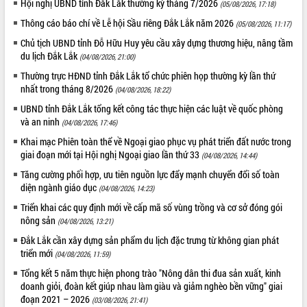
Hội nghị UBND tỉnh Đắk Lắk thường kỳ tháng 7/2026
(05/08/2026, 17:18)
Tất cả:
65986616
Thông cáo báo chí về Lễ hội Sầu riêng Đắk Lắk năm 2026
(05/08/2026, 11:17)
Chủ tịch UBND tỉnh Đỗ Hữu Huy yêu cầu xây dựng thương hiệu, nâng tầm
du lịch Đắk Lắk
(04/08/2026, 21:00)
Thường trực HĐND tỉnh Đắk Lắk tổ chức phiên họp thường kỳ lần thứ
nhất trong tháng 8/2026
(04/08/2026, 18:22)
UBND tỉnh Đắk Lắk tổng kết công tác thực hiện các luật về quốc phòng
và an ninh
(04/08/2026, 17:46)
Khai mạc Phiên toàn thể về Ngoại giao phục vụ phát triển đất nước trong
giai đoạn mới tại Hội nghị Ngoại giao lần thứ 33
(04/08/2026, 14:44)
Tăng cường phối hợp, ưu tiên nguồn lực đẩy mạnh chuyển đổi số toàn
diện ngành giáo dục
(04/08/2026, 14:23)
Triển khai các quy định mới về cấp mã số vùng trồng và cơ sở đóng gói
nông sản
(04/08/2026, 13:21)
Đắk Lắk cần xây dựng sản phẩm du lịch đặc trưng từ không gian phát
triển mới
(04/08/2026, 11:59)
Tổng kết 5 năm thực hiện phong trào "Nông dân thi đua sản xuất, kinh
doanh giỏi, đoàn kết giúp nhau làm giàu và giảm nghèo bền vững" giai
đoạn 2021 – 2026
(03/08/2026, 21:41)