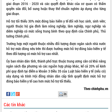
giai đoạn 2016 - 2020 và các quyết định khác của cơ quan có thẩm
Tất cả:
66091056
quyền sửa đổi, bổ sung hoặc thay thế chuẩn nghèo áp dụng cho từng
giai đoạn.
Hỗ trợ tối thiểu 30% mức đóng bảo hiểm y tế đối với học sinh, sinh viên;
người thuộc hộ gia đình làm nông nghiệp, lâm nghiệp, ngư nghiệp và
diêm nghiệp có mức sống trung bình theo quy định của Chính phủ, Thủ
tướng Chính phủ.
Trường hợp một người thuộc nhiều đối tượng được ngân sách nhà nước
hỗ trợ mức đóng nêu trên thì được hưởng mức hỗ trợ đóng bảo hiểm y tế
theo đối tượng có mức hỗ trợ cao nhất.
Ủy ban nhân dân tỉnh, thành phố trực thuộc trung ương căn cứ khả năng
ngân sách địa phương và các nguồn hợp pháp khác, kể cả 20% số kinh
phí quy định tại điểm a khoản 3 Điều 35 của Luật bảo hiểm y tế (nếu có)
xây dựng và trình Hội đồng nhân dân cấp tỉnh quyết định mức hỗ trợ
đóng bảo hiểm y tế cao hơn mức hỗ trợ tối thiểu.
Theo chinhphu.vn
In
Các tin khác