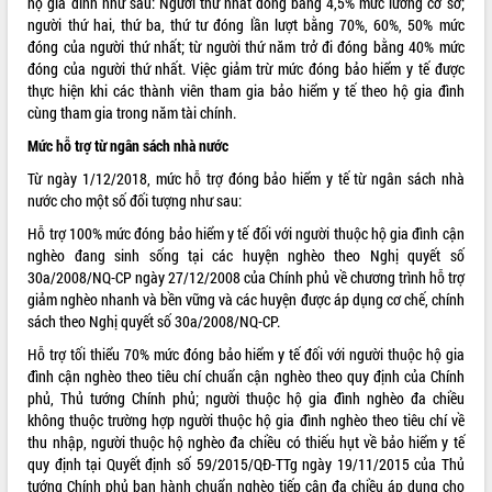
hộ gia đình như sau: Người thứ nhất đóng bằng 4,5% mức lương cơ sở;
người thứ hai, thứ ba, thứ tư đóng lần lượt bằng 70%, 60%, 50% mức
VIDEO
đóng của người thứ nhất; từ người thứ năm trở đi đóng bằng 40% mức
Không có file video nào để phát.
đóng của người thứ nhất. Việc giảm trừ mức đóng bảo hiểm y tế được
thực hiện khi các thành viên tham gia bảo hiểm y tế theo hộ gia đình
cùng tham gia trong năm tài chính.
ALBUM ẢNH
Mức hỗ trợ từ ngân sách nhà nước
Từ ngày 1/12/2018, mức hỗ trợ đóng bảo hiểm y tế từ ngân sách nhà
nước cho một số đối tượng như sau:
Hỗ trợ 100% mức đóng bảo hiểm y tế đối với người thuộc hộ gia đình cận
nghèo đang sinh sống tại các huyện nghèo theo Nghị quyết số
30a/2008/NQ-CP ngày 27/12/2008 của Chính phủ về chương trình hỗ trợ
giảm nghèo nhanh và bền vững và các huyện được áp dụng cơ chế, chính
sách theo Nghị quyết số 30a/2008/NQ-CP.
LIÊN KẾT WEB
Hỗ trợ tối thiểu 70% mức đóng bảo hiểm y tế đối với người thuộc hộ gia
đình cận nghèo theo tiêu chí chuẩn cận nghèo theo quy định của Chính
phủ, Thủ tướng Chính phủ; người thuộc hộ gia đình nghèo đa chiều
không thuộc trường hợp người thuộc hộ gia đình nghèo theo tiêu chí về
thu nhập, người thuộc hộ nghèo đa chiều có thiếu hụt về bảo hiểm y tế
THỐNG KÊ TRUY CẬP
quy định tại Quyết định số 59/2015/QĐ-TTg ngày 19/11/2015 của Thủ
Hôm nay:
5388
tướng Chính phủ ban hành chuẩn nghèo tiếp cận đa chiều áp dụng cho