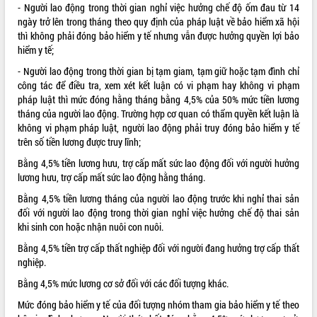
- Người lao động trong thời gian nghỉ việc hưởng chế độ ốm đau từ 14
ĐIỂM TIN VĂN BẢN
ngày trở lên trong tháng theo quy định của pháp luật về bảo hiểm xã hội
thì không phải đóng bảo hiểm y tế nhưng vẫn được hưởng quyền lợi bảo
QUY HOẠCH - KẾ HOẠCH
hiểm y tế;
- Người lao động trong thời gian bị tạm giam, tạm giữ hoặc tạm đình chỉ
công tác để điều tra, xem xét kết luận có vi phạm hay không vi phạm
pháp luật thì mức đóng hằng tháng bằng 4,5% của 50% mức tiền lương
tháng của người lao động. Trường hợp cơ quan có thẩm quyền kết luận là
không vi phạm pháp luật, người lao động phải truy đóng bảo hiểm y tế
trên số tiền lương được truy lĩnh;
Bằng 4,5% tiền lương hưu, trợ cấp mất sức lao động đối với người hưởng
lương hưu, trợ cấp mất sức lao động hằng tháng.
Bằng 4,5% tiền lương tháng của người lao động trước khi nghỉ thai sản
đối với người lao động trong thời gian nghỉ việc hưởng chế độ thai sản
khi sinh con hoặc nhận nuôi con nuôi.
Bằng 4,5% tiền trợ cấp thất nghiệp đối với người đang hưởng trợ cấp thất
nghiệp.
Bằng 4,5% mức lương cơ sở đối với các đối tượng khác.
Mức đóng bảo hiểm y tế của đối tượng nhóm tham gia bảo hiểm y tế theo