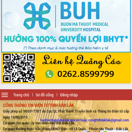
Toggle
Trang chủ
Sơ đồ cổng
Đăng nhập
navigation
CỔNG THÔNG TIN ĐIỆN TỬ TỈNH ĐẮK LẮK
Giấy phép số 99/GP-TTĐT do Cục QL Phát thanh Truyền hình và Thông tin Điện tử cấp
ngày 14/05/2010
banbientap@daklak.gov.vn hoặc congttdtdaklak@gmail.com
Cơ quan chủ quản: Ủy ban nhân dân tỉnh Đắk Lắk
Cơ quan thường trực: Văn phòng UBND tỉnh - 09 Lê Duẩn - P.Buôn Ma Thuột - Đắk Lắk.