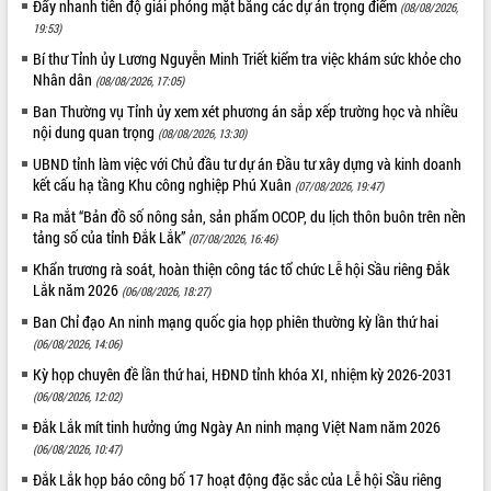
Đẩy nhanh tiến độ giải phóng mặt bằng các dự án trọng điểm
(08/08/2026,
19:53)
Bí thư Tỉnh ủy Lương Nguyễn Minh Triết kiểm tra việc khám sức khỏe cho
Nhân dân
(08/08/2026, 17:05)
Ban Thường vụ Tỉnh ủy xem xét phương án sắp xếp trường học và nhiều
nội dung quan trọng
(08/08/2026, 13:30)
UBND tỉnh làm việc với Chủ đầu tư dự án Đầu tư xây dựng và kinh doanh
kết cấu hạ tầng Khu công nghiệp Phú Xuân
(07/08/2026, 19:47)
Ra mắt “Bản đồ số nông sản, sản phẩm OCOP, du lịch thôn buôn trên nền
tảng số của tỉnh Đắk Lắk”
(07/08/2026, 16:46)
Khẩn trương rà soát, hoàn thiện công tác tổ chức Lễ hội Sầu riêng Đắk
Lắk năm 2026
(06/08/2026, 18:27)
Ban Chỉ đạo An ninh mạng quốc gia họp phiên thường kỳ lần thứ hai
(06/08/2026, 14:06)
Kỳ họp chuyên đề lần thứ hai, HĐND tỉnh khóa XI, nhiệm kỳ 2026-2031
(06/08/2026, 12:02)
Đắk Lắk mít tinh hưởng ứng Ngày An ninh mạng Việt Nam năm 2026
(06/08/2026, 10:47)
Đắk Lắk họp báo công bố 17 hoạt động đặc sắc của Lễ hội Sầu riêng