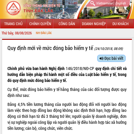
|
Vietnamese
English
TRANG CHỦ
CHÍNH QUYỀN
CÔNG DÂN
DOANH NGHIỆP
DU KHÁCH
Thứ bảy, 08/08/2026
CHÀO
GIỚI THIỆU
Quy định mới về mức đóng bảo hiểm y tế
(24/10/2018, 08:09)
LÃNH ĐẠO UBND TỈNH
Đọc bài viết
Chính phủ vừa ban hành Nghị định
146/2018/NĐ-CP
quy định chi tiết và
TIN TỨC SỰ KIỆN
hướng dẫn biện pháp thi hành một số điều của Luật bảo hiểm y tế, trong
đó quy định mức đóng bảo hiểm y tế.
SỞ, BAN, NGÀNH
Cụ thể, mức đóng bảo hiểm y tế hằng tháng của các đối tượng được quy
UBND CÁC XÃ, PHƯỜNG
định như sau:
Bằng 4,5% tiền lương tháng của người lao động đối với người lao động
THÔNG TIN CHỈ ĐẠO ĐIỀU HÀNH
làm việc theo hợp đồng lao động không xác định thời hạn, hợp đồng lao
động có thời hạn từ đủ 3 tháng trở lên; người quản lý doanh nghiệp, đơn
HỆ THỐNG VĂN BẢN
vị sự nghiệp ngoài công lập và người quản lý điều hành hợp tác xã hưởng
tiền lương; cán bộ, công chức, viên chức.
VĂN BẢN HĐND TỈNH