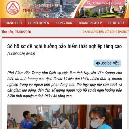
|
Vietnamese
English
TRANG CHỦ
CHÍNH QUYỀN
CÔNG DÂN
DOANH NGHIỆP
DU KHÁCH
Thứ sáu, 07/08/2026
CHÀO MỪNG ĐẾN VỚI CỔNG THÔNG TIN ĐIỆN TỬ TỈNH
GIỚI THIỆU
Số hồ sơ đề nghị hưởng bảo hiểm thất nghiệp tăng cao
(14/05/2020, 08:34)
LÃNH ĐẠO UBND TỈNH
Đọc bài viết
TIN TỨC SỰ KIỆN
Phó Giám đốc Trung tâm Dịch vụ việc làm tỉnh Nguyễn Văn Cường cho
SỞ, BAN, NGÀNH
biết, do ảnh hưởng của dịch Covid-19 kéo dài khiến nhiều đơn vị, doanh
nghiệp trong và ngoài tỉnh phải đóng cửa, thu hẹp quy mô sản xuất và
UBND CÁC XÃ, PHƯỜNG
cắt giảm lao động, dẫn đến số lượng người nộp hồ sơ đề nghị hưởng bảo
hiểm thất nghiệp ở tỉnh Đắk Lắk tăng cao.
THÔNG TIN CHỈ ĐẠO ĐIỀU HÀNH
HỆ THỐNG VĂN BẢN
VĂN BẢN HĐND TỈNH