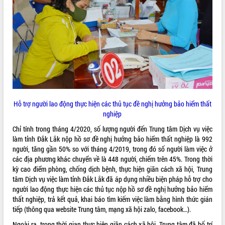
ĐIỂM TIN VĂN BẢN
QUY HOẠCH - KẾ HOẠCH
Hỗ trợ người lao động thực hiện các thủ tục đề nghị hưởng bảo hiểm thất
nghiệp
Chỉ tính trong tháng 4/2020, số lượng người đến Trung tâm Dịch vụ việc
làm tỉnh Đắk Lắk nộp hồ sơ đề nghị hưởng bảo hiểm thất nghiệp là 992
người, tăng gần 50% so với tháng 4/2019, trong đó số người làm việc ở
các địa phương khác chuyển về là 448 người, chiếm trên 45%. Trong thời
kỳ cao điểm phòng, chống dịch bệnh, thực hiện giãn cách xã hội, Trung
tâm Dịch vụ việc làm tỉnh Đắk Lắk đã áp dụng nhiều biện pháp hỗ trợ cho
người lao động thực hiện các thủ tục nộp hồ sơ đề nghị hưởng bảo hiểm
thất nghiệp, trả kết quả, khai báo tìm kiếm việc làm bằng hình thức gián
tiếp (thông qua website Trung tâm, mạng xã hội zalo, facebook…).
Ngoài ra, trong thời gian thực hiện giãn cách xã hội, Trung tâm đã bố trí