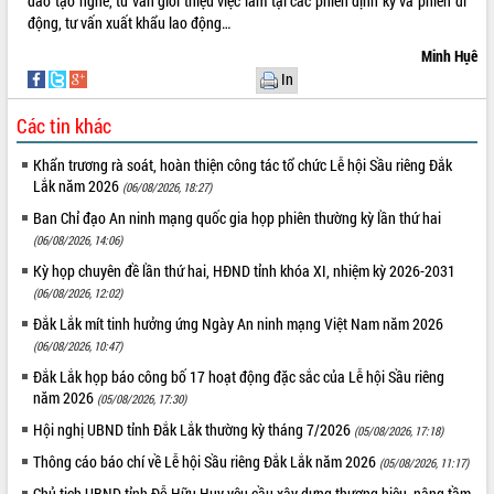
đào tạo nghề, tư vấn giới thiệu việc làm tại các phiên định kỳ và phiên di
Tất cả:
66026731
động, tư vấn xuất khẩu lao động…
Minh Hụê
In
Các tin khác
Khẩn trương rà soát, hoàn thiện công tác tổ chức Lễ hội Sầu riêng Đắk
Lắk năm 2026
(06/08/2026, 18:27)
Ban Chỉ đạo An ninh mạng quốc gia họp phiên thường kỳ lần thứ hai
(06/08/2026, 14:06)
Kỳ họp chuyên đề lần thứ hai, HĐND tỉnh khóa XI, nhiệm kỳ 2026-2031
(06/08/2026, 12:02)
Đắk Lắk mít tinh hưởng ứng Ngày An ninh mạng Việt Nam năm 2026
(06/08/2026, 10:47)
Đắk Lắk họp báo công bố 17 hoạt động đặc sắc của Lễ hội Sầu riêng
năm 2026
(05/08/2026, 17:30)
Hội nghị UBND tỉnh Đắk Lắk thường kỳ tháng 7/2026
(05/08/2026, 17:18)
Thông cáo báo chí về Lễ hội Sầu riêng Đắk Lắk năm 2026
(05/08/2026, 11:17)
Chủ tịch UBND tỉnh Đỗ Hữu Huy yêu cầu xây dựng thương hiệu, nâng tầm