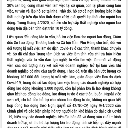
30% cán bộ, công nhân viên làm việc tại cơ quan, còn lại phân công làm
VIDEO
việc, tư vấn và lập hồ sơ tại nhà. Nhờ đó, hồ sơ đề nghị hưởng bảo hiểm
thất nghiệp trên địa bàn tỉnh được xử lý, giải quyết kịp thời cho người lao
Không có file video nào để phát.
động. Trong tháng 4/2020, số tiền chi trợ cấp thất nghiệp cho người lao
động trên địa bàn tỉnh đạt trên 10 tỷ đồng.
ALBUM ẢNH
Liên quan đến công tác tư vấn, hỗ trợ việc làm cho người lao động, Giám
đốc Sở Lao động, Thương binh và Xã hội Trần Phú Hùng cho biết, đối với
đối tượng bị mất việc làm do dịch Covid-19 ở các tỉnh, thành khác chuyển
về, Sở đã chỉ đạo Trung tâm Dịch vụ việc làm tỉnh vừa chi trả bảo hiểm
thất nghiệp vừa tư vấn đào tạo nghề, tư vấn tìm việc làm mới và động
viên các đối tượng này kết nối với doanh nghiệp, trở lại làm việc khi
doanh nghiệp có nhu cầu tuyển dụng. Theo đó, trên địa bàn ước lượng có
khoảng 102.000 đối tượng bị mất việc làm, gián đoạn việc làm do dịch
Covid-19, trong đó số lao động làm việc trong các doanh nghiệp có hợp
LIÊN KẾT WEB
đồng lao động khoảng 3.000 người, còn lại phần lớn là lao động không
giao kết hợp đồng lao động, lao động tự do ở các thôn, buôn. Ngoài việc
xem xét, chi trả tiền hỗ trợ cho nhóm lao động tự do, không có giao kết
hợp đồng lao động theo Nghị quyết số 42/NQ-CP, ngày 9/4/2020 của
Chính phủ về các biện pháp hỗ trợ người dân khó khăn do đại dịch Covid
THỐNG KÊ TRUY CẬP
-19, hiện nay các doanh nghiệp trên địa bàn đã và đang sản xuất – kinh
doanh trở lại, sẽ thu hút lại lượng lớn lao động, tỉnh sẽ tiếp tục đẩy mạnh
Hôm nay:
13991