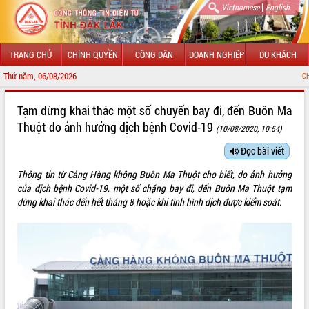
|
Vietnamese
English
TRANG CHỦ
CHÍNH QUYỀN
CÔNG DÂN
DOANH NGHIỆP
DU KHÁCH
Thứ năm, 06/08/2026
CHÀO MỪNG ĐẾN
GIỚI THIỆU
Tạm dừng khai thác một số chuyến bay đi, đến Buôn Ma
Thuột do ảnh hưởng dịch bệnh Covid-19
(10/08/2020, 10:54)
LÃNH ĐẠO UBND TỈNH
Đọc bài viết
TIN TỨC SỰ KIỆN
Thông tin từ Cảng Hàng không Buôn Ma Thuột cho biết, do ảnh hưởng
SỞ, BAN, NGÀNH
của dịch bệnh Covid-19, một số chặng bay đi, đến Buôn Ma Thuột tạm
dừng khai thác đến hết tháng 8 hoặc khi tình hình dịch được kiểm soát.
UBND CÁC XÃ, PHƯỜNG
THÔNG TIN CHỈ ĐẠO ĐIỀU HÀNH
HỆ THỐNG VĂN BẢN
VĂN BẢN HĐND TỈNH