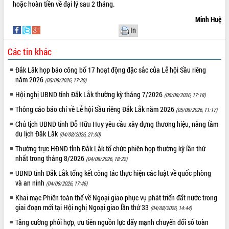
hoặc hoàn tiền về đại lý sau 2 tháng.
VIDEO
Minh Huệ
In
Không có file video nào để phát.
Các tin khác
ALBUM ẢNH
Đắk Lắk họp báo công bố 17 hoạt động đặc sắc của Lễ hội Sầu riêng
năm 2026
(05/08/2026, 17:30)
Hội nghị UBND tỉnh Đắk Lắk thường kỳ tháng 7/2026
(05/08/2026, 17:18)
Thông cáo báo chí về Lễ hội Sầu riêng Đắk Lắk năm 2026
(05/08/2026, 11:17)
Chủ tịch UBND tỉnh Đỗ Hữu Huy yêu cầu xây dựng thương hiệu, nâng tầm
du lịch Đắk Lắk
(04/08/2026, 21:00)
Thường trực HĐND tỉnh Đắk Lắk tổ chức phiên họp thường kỳ lần thứ
LIÊN KẾT WEB
nhất trong tháng 8/2026
(04/08/2026, 18:22)
UBND tỉnh Đắk Lắk tổng kết công tác thực hiện các luật về quốc phòng
và an ninh
(04/08/2026, 17:46)
Khai mạc Phiên toàn thể về Ngoại giao phục vụ phát triển đất nước trong
THỐNG KÊ TRUY CẬP
giai đoạn mới tại Hội nghị Ngoại giao lần thứ 33
(04/08/2026, 14:44)
Tăng cường phối hợp, ưu tiên nguồn lực đẩy mạnh chuyển đổi số toàn
Hôm nay:
16485