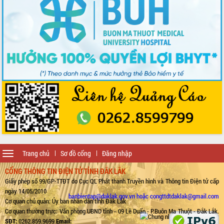
Toggle
Trang chủ
Sơ đồ cổng
Đăng nhập
navigation
CỔNG THÔNG TIN ĐIỆN TỬ TỈNH ĐẮK LẮK
Giấy phép số 99/GP-TTĐT do Cục QL Phát thanh Truyền hình và Thông tin Điện tử cấp
ngày 14/05/2010
banbientap@daklak.gov.vn hoặc congttdtdaklak@gmail.com
Cơ quan chủ quản: Ủy ban nhân dân tỉnh Đắk Lắk
Cơ quan thường trực: Văn phòng UBND tỉnh - 09 Lê Duẩn - P.Buôn Ma Thuột - Đắk Lắk.
SĐT:
0262.859.9699
Email: