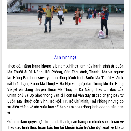
ĐIỂM TIN VĂN BẢN
QUY HOẠCH - KẾ HOẠCH
Ảnh minh họa
Theo đó, Hãng hàng không Vietnam Airlines tạm hủy hành trình từ Buôn
Ma Thuột đi Đà Nẵng, Hải Phòng, Cần Thơ, Vinh, Thanh Hóa và ngược
lại. Hãng Bamboo Airways tạm dừng hành trình Buôn Ma Thuột – Vinh,
cắt bớt chặng Buôn Ma Thuột – Hà Nội và ngược lại. Trong khi đó, Hãng
Vietjet Air dừng chuyến Buôn Ma Thuột – Đà Nẵng theo chỉ đạo của
Chính phủ và Bộ Giao thông vận tải, còn lại vẫn duy trì các chặng bay từ
Buôn Ma Thuột đến Vinh, Hà Nội, TP. Hồ Chí Minh, Hải Phòng nhưng có
sự điều chỉnh về tần suất bay để bảo đảm hoạt động kinh doanh của đơn
vị.
Để bảo đảm quyền lợi cho hành khách, các hãng có chính sách hoàn vé
theo các hình thức hoàn bảo lưu tài khoản (cấn trừ cho đợt xuất vé khác)