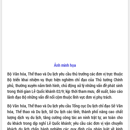
ĐIỂM TIN VĂN BẢN
QUY HOẠCH - KẾ HOẠCH
Ảnh minh họa
Bộ Văn hóa, Thể thao và Du lịch yêu cầu thủ trưởng các đơn vị trực thuộc
Bộ triển khai nhiệm vụ thực hiện nghiêm chỉ đạo của Thủ tướng Chính
phủ, thường xuyên nắm tình hình, chủ động xử lý những vấn đề phát sinh
trong thời gian Lễ Quốc khánh 02/9; kịp thời tham mưu, đề xuất, báo cáo
lãnh đạo Bộ những vấn đề nổi cộm thuộc lĩnh vực đơn vị phụ trách.
Bộ Văn hóa, Thể thao và Du lịch yêu cầu Tổng cục Du lịch chỉ đạo Sở Văn
hóa, Thể thao và Du lịch, Sở Du lịch các tỉnh, thành phố nâng cao chất
lượng dịch vụ du lịch, tăng cường công tác an ninh trật tự, an toàn cho
du khách trong dịp nghỉ Lễ Quốc khánh; yêu cầu các đơn vị vận chuyển
khách du lịch chấp hành nghiêm các quy định của pháp luật về kinh