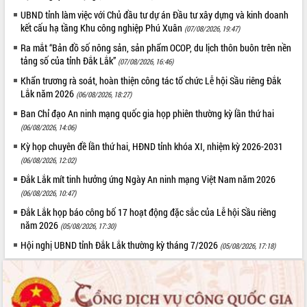
Tất cả:
66100454
UBND tỉnh làm việc với Chủ đầu tư dự án Đầu tư xây dựng và kinh doanh
kết cấu hạ tầng Khu công nghiệp Phú Xuân
(07/08/2026, 19:47)
Ra mắt “Bản đồ số nông sản, sản phẩm OCOP, du lịch thôn buôn trên nền
tảng số của tỉnh Đắk Lắk”
(07/08/2026, 16:46)
Khẩn trương rà soát, hoàn thiện công tác tổ chức Lễ hội Sầu riêng Đắk
Lắk năm 2026
(06/08/2026, 18:27)
Ban Chỉ đạo An ninh mạng quốc gia họp phiên thường kỳ lần thứ hai
(06/08/2026, 14:06)
Kỳ họp chuyên đề lần thứ hai, HĐND tỉnh khóa XI, nhiệm kỳ 2026-2031
(06/08/2026, 12:02)
Đắk Lắk mít tinh hưởng ứng Ngày An ninh mạng Việt Nam năm 2026
(06/08/2026, 10:47)
Đắk Lắk họp báo công bố 17 hoạt động đặc sắc của Lễ hội Sầu riêng
năm 2026
(05/08/2026, 17:30)
Hội nghị UBND tỉnh Đắk Lắk thường kỳ tháng 7/2026
(05/08/2026, 17:18)