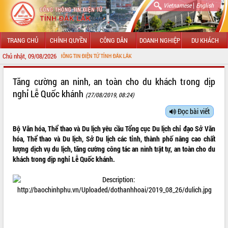
|
Vietnamese
English
TRANG CHỦ
CHÍNH QUYỀN
CÔNG DÂN
DOANH NGHIỆP
DU KHÁCH
Chủ nhật, 09/08/2026
VỚI CỔNG THÔNG TIN ĐIỆN TỬ TỈNH ĐẮK LẮK
GIỚI THIỆU
Tăng cường an ninh, an toàn cho du khách trong dịp
nghỉ Lễ Quốc khánh
(27/08/2019, 08:24)
LÃNH ĐẠO UBND TỈNH
Đọc bài viết
TIN TỨC SỰ KIỆN
Bộ Văn hóa, Thể thao và Du lịch yêu cầu Tổng cục Du lịch chỉ đạo Sở Văn
SỞ, BAN, NGÀNH
hóa, Thể thao và Du lịch, Sở Du lịch các tỉnh, thành phố nâng cao chất
lượng dịch vụ du lịch, tăng cường công tác an ninh trật tự, an toàn cho du
UBND CÁC XÃ, PHƯỜNG
khách trong dịp nghỉ Lễ Quốc khánh.
THÔNG TIN CHỈ ĐẠO ĐIỀU HÀNH
HỆ THỐNG VĂN BẢN
VĂN BẢN HĐND TỈNH