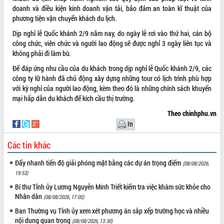
doanh và điều kiện kinh doanh vận tải, bảo đảm an toàn kĩ thuật của
VIDEO
phương tiện vận chuyển khách du lịch.
Không có file video nào để phát.
Dịp nghỉ lễ Quốc khánh 2/9 năm nay, do ngày lễ rơi vào thứ hai, cán bộ
công chức, viên chức và người lao động sẽ được nghỉ 3 ngày liên tục và
không phải đi làm bù.
ALBUM ẢNH
Để đáp ứng nhu cầu của du khách trong dịp nghỉ lễ Quốc khánh 2/9, các
công ty lữ hành đã chủ động xây dựng những tour có lịch trình phù hợp
với kỳ nghỉ của người lao động, kèm theo đó là những chính sách khuyến
mại hấp dẫn du khách để kích cầu thị trường.
Theo chinhphu.vn
In
Các tin khác
LIÊN KẾT WEB
Đẩy nhanh tiến độ giải phóng mặt bằng các dự án trọng điểm
(08/08/2026,
19:53)
Bí thư Tỉnh ủy Lương Nguyễn Minh Triết kiểm tra việc khám sức khỏe cho
Nhân dân
(08/08/2026, 17:05)
THỐNG KÊ TRUY CẬP
Ban Thường vụ Tỉnh ủy xem xét phương án sắp xếp trường học và nhiều
Hôm nay:
14786
nội dung quan trọng
(08/08/2026, 13:30)