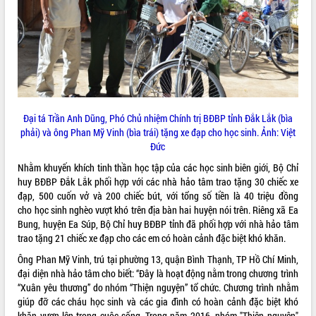
ĐIỂM TIN VĂN BẢN
QUY HOẠCH - KẾ HOẠCH
Đại tá Trần Anh Dũng, Phó Chủ nhiệm Chính trị BĐBP tỉnh Đắk Lắk (bìa
phải) và ông Phan Mỹ Vinh (bìa trái) tặng xe đạp cho học sinh. Ảnh: Việt
Đức
Nhằm khuyến khích tinh thần học tập của các học sinh biên giới, Bộ Chỉ
huy BĐBP Đắk Lắk phối hợp với các nhà hảo tâm trao tặng 30 chiếc xe
đạp, 500 cuốn vở và 200 chiếc bút, với tổng số tiền là 40 triệu đồng
cho học sinh nghèo vượt khó trên địa bàn hai huyện nói trên. Riêng xã Ea
Bung, huyện Ea Súp, Bộ Chỉ huy BĐBP tỉnh đã phối hợp với nhà hảo tâm
trao tặng 21 chiếc xe đạp cho các em có hoàn cảnh đặc biệt khó khăn.
Ông Phan Mỹ Vinh, trú tại phường 13, quận Bình Thạnh, TP Hồ Chí Minh,
đại diện nhà hảo tâm cho biết: “Đây là hoạt động nằm trong chương trình
“Xuân yêu thương” do nhóm “Thiện nguyện” tổ chức. Chương trình nhằm
giúp đỡ các cháu học sinh và các gia đình có hoàn cảnh đặc biệt khó
khăn vươn lên trong cuộc sống. Trong năm 2016, nhóm "Thiện nguyện"