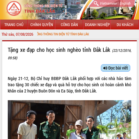
|
Vietnamese
English
TRANG CHỦ
CHÍNH QUYỀN
CÔNG DÂN
DOANH NGHIỆP
DU KHÁCH
Thứ sáu, 07/08/2026
 ĐẾN VỚI CỔNG THÔNG TIN ĐIỆN TỬ TỈNH ĐẮK LẮK
GIỚI THIỆU
Tặng xe đạp cho học sinh nghèo tỉnh Đắk Lắk
(22/12/2016,
09:58)
LÃNH ĐẠO UBND TỈNH
Đọc bài viết
TIN TỨC SỰ KIỆN
Ngày 21-12, Bộ Chỉ huy BĐBP Đắk Lắk phối hợp với các nhà hảo tâm
SỞ, BAN, NGÀNH
trao tặng 30 chiếc xe đạp và quà hỗ trợ cho học sinh có hoàn cảnh khó
khăn của 2 huyện Buôn Đôn và Ea Súp, tỉnh Đắk Lắk.
UBND CÁC XÃ, PHƯỜNG
THÔNG TIN CHỈ ĐẠO ĐIỀU HÀNH
HỆ THỐNG VĂN BẢN
VĂN BẢN HĐND TỈNH