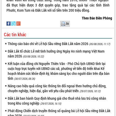
đã thực hiện được 3 đợt quyên góp, trao tặng quà tại các tỉnh Bình
VIDEO
Phước, Kom Tum và Đăk Lăk với số tiền trên 200 triệu đồng.
Không có file video nào để phát.
Theo Báo Biên Phòng
In
ALBUM ẢNH
Các tin khác
Thông cáo báo chí về Lễ hội Sầu riêng Đắk Lắk năm 2026
(05/08/2026, 11:17)
Đắk Lắk tổ chức Lễ mít tinh hưởng ứng Ngày An ninh mạng Việt Nam
năm 2026
(03/08/2026, 10:22)
Kết luận của đồng chí Nguyễn Thiên Văn - Phó Chủ tịch UBND tỉnh tại
cuộc họp trực tuyến với UBND các xã, phường về tiến độ triển khai Kế
hoạch khám sức khỏe định kỳ, khám sàng lọc cho người dân trên địa bàn
tỉnh
(30/07/2026, 08:26)
LIÊN KẾT WEB
Nâng cao hiệu quả công tác thông tin đối ngoại theo hướng chủ động,
chuyên nghiệp, hiện đại, gắn với yêu cầu phát triển
(29/07/2026, 18:12)
Đắk Lắk ban hành Quy định khung giá cho thuê nhà lưu trú công nhân
trong khu công nghiệp
(29/07/2026, 16:15)
THỐNG KÊ TRUY CẬP
Phát động Chiến dịch truyền thông số quảng bá Lễ hội Sầu riêng Đắk Lắk
Hôm nay:
14160
năm 2026
(23/07/2026, 16:02)