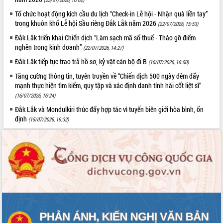
Tất cả:
66026900
Tổ chức hoạt động kích cầu du lịch “Check-in Lễ hội - Nhận quà liền tay”
trong khuôn khổ Lễ hội Sầu riêng Đắk Lắk năm 2026
(22/07/2026, 15:53)
Đắk Lắk triển khai Chiến dịch “Làm sạch mã số thuế - Tháo gỡ điểm
nghẽn trong kinh doanh”
(22/07/2026, 14:27)
Đắk Lắk tiếp tục trao trả hồ sơ, kỷ vật cán bộ đi B
(16/07/2026, 16:50)
Tăng cường thông tin, tuyên truyền về “Chiến dịch 500 ngày đêm đẩy
mạnh thực hiện tìm kiếm, quy tập và xác định danh tính hài cốt liệt sĩ”
(16/07/2026, 16:24)
Đắk Lắk và Mondulkiri thúc đẩy hợp tác vì tuyến biên giới hòa bình, ổn
định
(15/07/2026, 19:32)