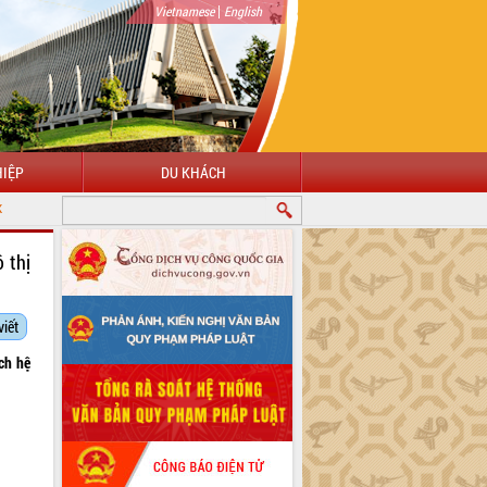
|
Vietnamese
English
IỆP
DU KHÁCH
 thị
viết
ch hệ