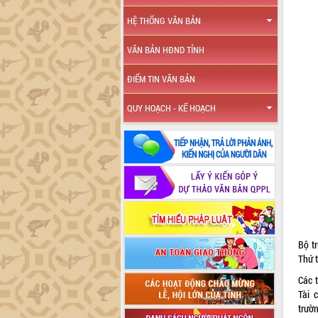
HỆ THỐNG VĂN BẢN
VĂN BẢN HĐND TỈNH
ĐIỂM TIN VĂN BẢN
QUY HOẠCH - KẾ HOẠCH
Bộ t
Thứ 
Các 
Tài 
trườ