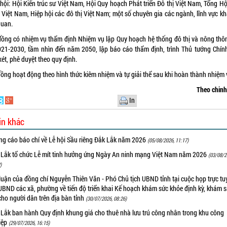
hội: Hội Kiến trúc sư Việt Nam, Hội Quy hoạch Phát triển Đô thị Việt Nam, Tổng H
 Việt Nam, Hiệp hội các đô thị Việt Nam; một số chuyên gia các ngành, lĩnh vực kh
quan.
đồng có nhiệm vụ thẩm định Nhiệm vụ lập Quy hoạch hệ thống đô thị và nông thôn
021-2030, tầm nhìn đến năm 2050, lập báo cáo thẩm định, trình Thủ tướng Chín
ét, phê duyệt theo quy định.
đồng hoạt động theo hình thức kiêm nhiệm và tự giải thể sau khi hoàn thành nhiệm 
Theo chin
In
in khác
ng cáo báo chí về Lễ hội Sầu riêng Đắk Lắk năm 2026
(05/08/2026, 11:17)
 Lắk tổ chức Lễ mít tinh hưởng ứng Ngày An ninh mạng Việt Nam năm 2026
(03/08/2
)
luận của đồng chí Nguyễn Thiên Văn - Phó Chủ tịch UBND tỉnh tại cuộc họp trực tu
UBND các xã, phường về tiến độ triển khai Kế hoạch khám sức khỏe định kỳ, khám 
cho người dân trên địa bàn tỉnh
(30/07/2026, 08:26)
 Lắk ban hành Quy định khung giá cho thuê nhà lưu trú công nhân trong khu công
iệp
(29/07/2026, 16:15)