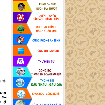
à một
ương,
à Môi
 Hội,