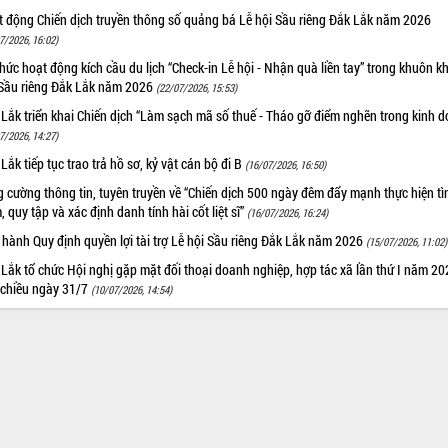
t động Chiến dịch truyền thông số quảng bá Lễ hội Sầu riêng Đắk Lắk năm 2026
7/2026, 16:02)
hức hoạt động kích cầu du lịch “Check-in Lễ hội - Nhận quà liền tay” trong khuôn k
 Sầu riêng Đắk Lắk năm 2026
(22/07/2026, 15:53)
Lắk triển khai Chiến dịch “Làm sạch mã số thuế - Tháo gỡ điểm nghẽn trong kinh 
7/2026, 14:27)
Lắk tiếp tục trao trả hồ sơ, kỷ vật cán bộ đi B
(16/07/2026, 16:50)
 cường thông tin, tuyên truyền về “Chiến dịch 500 ngày đêm đẩy mạnh thực hiện t
, quy tập và xác định danh tính hài cốt liệt sĩ”
(16/07/2026, 16:24)
hành Quy định quyền lợi tài trợ Lễ hội Sầu riêng Đắk Lắk năm 2026
(15/07/2026, 11:02)
Lắk tổ chức Hội nghị gặp mặt đối thoại doanh nghiệp, hợp tác xã lần thứ I năm 2
 chiều ngày 31/7
(10/07/2026, 14:54)