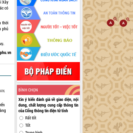
ội Xây
ác có
 thời
h phủ
vụ.
hphu.vn
BÌNH CHỌN
026,
Xin ý kiến đánh giá về giao diện, nội
yến
dung, chất lượng cung cấp thông tin
sàng
của Cổng thông tin điện tử tỉnh
Rất tốt
Tốt
Trung bình