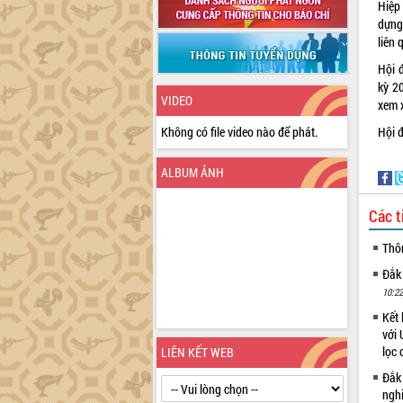
Hiệp 
dựng
liên 
Hội 
kỳ 2
VIDEO
xem x
Không có file video nào để phát.
Hội 
ALBUM ẢNH
Các t
Thô
Đắk
10:22
Kết 
với 
lọc 
LIÊN KẾT WEB
Đắk
ngh