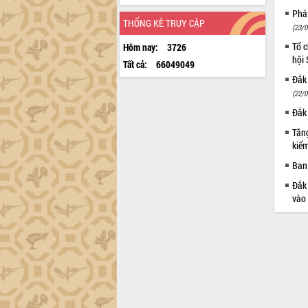
Phá
THỐNG KÊ TRUY CẬP
(23/0
Tổ c
Hôm nay:
3726
hội
Tất cả:
66049049
Đắk 
(22/0
Đắk 
Tăng
kiếm
Ban 
Đắk 
vào