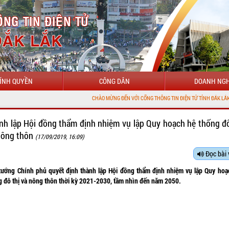
ÍNH QUYỀN
CÔNG DÂN
DOANH NGH
CHÀO MỪNG ĐẾN VỚI CỔNG THÔNG TIN ĐIỆN TỬ TỈNH ĐẮK LẮK
nh lập Hội đồng thẩm định nhiệm vụ lập Quy hoạch hệ thống đô
nông thôn
(17/09/2019, 16:09)
Đọc bài 
tướng Chính phủ
quyết định
thành lập Hội đồng thẩm định nhiệm vụ lập Quy hoạ
g đô thị và nông thôn thời kỳ 2021-2030, tầm nhìn đến năm 2050.