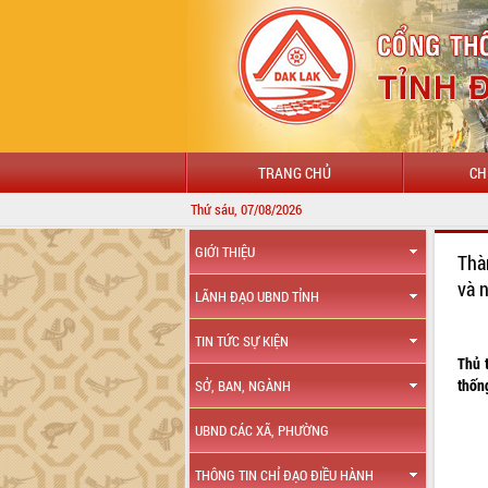
TRANG CHỦ
CH
Thứ sáu, 07/08/2026
GIỚI THIỆU
Thà
và 
LÃNH ĐẠO UBND TỈNH
TIN TỨC SỰ KIỆN
Thủ 
thốn
SỞ, BAN, NGÀNH
UBND CÁC XÃ, PHƯỜNG
THÔNG TIN CHỈ ĐẠO ĐIỀU HÀNH