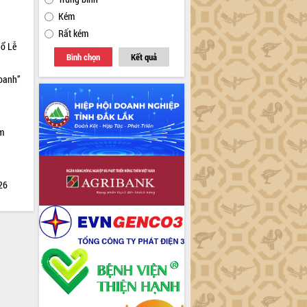
Kém
Rất kém
hổ Lễ
Bình chọn
Kết quả
doanh”
ìm
026