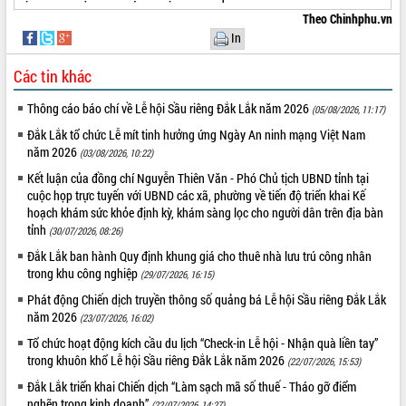
Tất cả:
66090523
Theo Chinhphu.vn
In
Các tin khác
Thông cáo báo chí về Lễ hội Sầu riêng Đắk Lắk năm 2026
(05/08/2026, 11:17)
Đắk Lắk tổ chức Lễ mít tinh hưởng ứng Ngày An ninh mạng Việt Nam
năm 2026
(03/08/2026, 10:22)
Kết luận của đồng chí Nguyễn Thiên Văn - Phó Chủ tịch UBND tỉnh tại
cuộc họp trực tuyến với UBND các xã, phường về tiến độ triển khai Kế
hoạch khám sức khỏe định kỳ, khám sàng lọc cho người dân trên địa bàn
tỉnh
(30/07/2026, 08:26)
Đắk Lắk ban hành Quy định khung giá cho thuê nhà lưu trú công nhân
trong khu công nghiệp
(29/07/2026, 16:15)
Phát động Chiến dịch truyền thông số quảng bá Lễ hội Sầu riêng Đắk Lắk
năm 2026
(23/07/2026, 16:02)
Tổ chức hoạt động kích cầu du lịch “Check-in Lễ hội - Nhận quà liền tay”
trong khuôn khổ Lễ hội Sầu riêng Đắk Lắk năm 2026
(22/07/2026, 15:53)
Đắk Lắk triển khai Chiến dịch “Làm sạch mã số thuế - Tháo gỡ điểm
nghẽn trong kinh doanh”
(22/07/2026, 14:27)