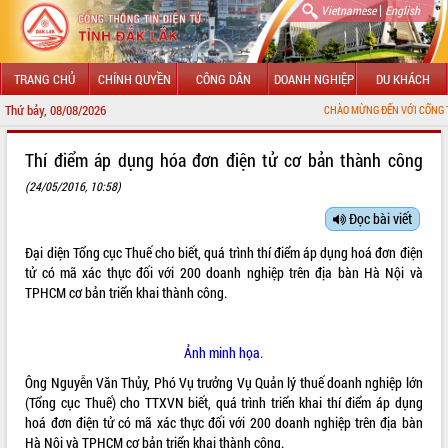
|
Vietnamese
English
TRANG CHỦ
CHÍNH QUYỀN
CÔNG DÂN
DOANH NGHIỆP
DU KHÁCH
Thứ bảy, 08/08/2026
CHÀO MỪNG ĐẾN VỚI CỔNG THÔNG TIN ĐIỆ
GIỚI THIỆU
Thí điểm áp dụng hóa đơn điện tử cơ bản thành công
(24/05/2016, 10:58)
LÃNH ĐẠO UBND TỈNH
Đọc bài viết
TIN TỨC SỰ KIỆN
Đại diện Tổng cục Thuế cho biết, quá trình thí điểm áp dụng hoá đơn điện
SỞ, BAN, NGÀNH
tử có mã xác thực đối với 200 doanh nghiệp trên địa bàn Hà Nội và
TPHCM cơ bản triển khai thành công.
UBND CÁC XÃ, PHƯỜNG
Ảnh minh họa.
THÔNG TIN CHỈ ĐẠO ĐIỀU HÀNH
Ông Nguyễn Văn Thủy, Phó Vụ trưởng Vụ Quản lý thuế doanh nghiệp lớn
HỆ THỐNG VĂN BẢN
(Tổng cục Thuế) cho TTXVN biết, quá trình triển khai thí điểm áp dụng
hoá đơn điện tử có mã xác thực đối với 200 doanh nghiệp trên địa bàn
VĂN BẢN HĐND TỈNH
Hà Nội và TPHCM cơ bản triển khai thành công.