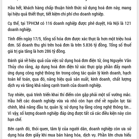
Hầu hết, khách hàng chấp thuận hình thức sử dụng hoá đơn này, mang
ĐIỂM TIN VĂN BẢN
lại hiệu quả thiết thực, tiết kiệm chi phí cho doanh nghiệp.
QUY HOẠCH - KẾ HOẠCH
Cụ thể, tại TPHCM có 116 doanh nghiệp được phê duyệt, Hà Nội là 121
doanh nghiệp.
Tính đến ngày 17/5, tổng số hóa đơn được xác thực là hơn một triệu hoá
đơn. Số doanh thu ghi trên hoá đơn là trên 5.836 tỷ đồng. Tổng số thuế
giá trị gia tăng là hơn 286 tỷ đồng.
Đánh giá về hiệu quả của việc sử dụng hoá đơn điện tử, ông Nguyễn Văn
Thủy cho rằng, áp dụng hoá đơn điện tử xác thực góp phần đẩy mạnh
ứng dụng công nghệ thông tin trong công tác quản lý kinh doanh, hạch
toán kế toán, qua đó, nâng hiệu quả sản xuất, kinh doanh, chất lượng
dịch vụ và tăng khả năng cạnh tranh của doanh nghiệp.
Tuy nhiên, quá trình triển khai thí điểm còn gặp phải một số vướng mắc.
Hầu hết các doanh nghiệp vừa và nhỏ còn hạn chế về nguồn lực tài
chính, khả năng đầu tư, quản lý, sử dụng hạ tầng công nghệ thông tin...
Vì vậy, số lượng doanh nghiệp đáp ứng được tất cả các điều kiện này còn
hạn chế.
Bên cạnh đó, thói quen, tâm lý của người dân, doanh nghiệp còn ưa sử
dụng hóa đơn giấy khi mua bán hàng hóa, dịch vụ. Phần lớn chưa hiểu