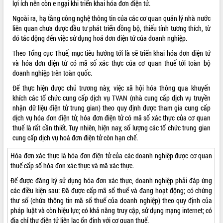
lợi ích nên còn e ngại khi triển khai hóa đơn điện tử.
VIDEO
Ngoài ra, hạ tầng công nghệ thông tin của các cơ quan quản lý nhà nước
liên quan chưa được đầu tư phát triển đồng bộ, thiếu tính tương thích, từ
Không có file video nào để phát.
đó tác động đến việc sử dụng hoá đơn điện tử của doanh nghiệp.
Theo Tổng cục Thuế, mục tiêu hướng tới là sẽ triển khai hóa đơn điện tử
ALBUM ẢNH
và hóa đơn điện tử có mã số xác thực của cơ quan thuế tới toàn bộ
doanh nghiệp trên toàn quốc.
Để thực hiện được chủ trương này, việc xã hội hóa thông qua khuyến
khích các tổ chức cung cấp dịch vụ TVAN (nhà cung cấp dịch vụ truyền
nhận dữ liệu điện tử trung gian) theo quy định được tham gia cung cấp
dịch vụ hóa đơn điện tử, hóa đơn điện tử có mã số xác thực của cơ quan
thuế là rất cần thiết. Tuy nhiên, hiện nay, số lượng các tổ chức trung gian
cung cấp dịch vụ hoá đơn điện tử còn hạn chế.
LIÊN KẾT WEB
Hóa đơn xác thực là hóa đơn điện tử của các doanh nghiệp được cơ quan
thuế cấp số hóa đơn xác thực và mã xác thực.
Để được đăng ký sử dụng hóa đơn xác thực, doanh nghiệp phải đáp ứng
các điều kiện sau: Đã được cấp mã số thuế và đang hoạt động; có chứng
thư số (chứa thông tin mã số thuế của doanh nghiệp) theo quy định của
THỐNG KÊ TRUY CẬP
pháp luật và còn hiệu lực; có khả năng truy cập, sử dụng mạng internet; có
Hôm nay:
4855
địa chỉ thư điện tử liên lạc ổn định với cơ quan thuế.