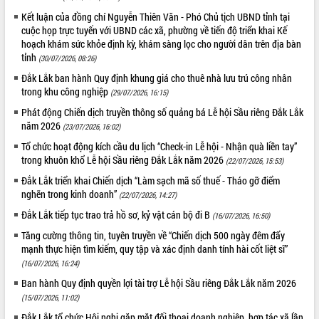
Kết luận của đồng chí Nguyễn Thiên Văn - Phó Chủ tịch UBND tỉnh tại
cuộc họp trực tuyến với UBND các xã, phường về tiến độ triển khai Kế
hoạch khám sức khỏe định kỳ, khám sàng lọc cho người dân trên địa bàn
tỉnh
(30/07/2026, 08:26)
Đắk Lắk ban hành Quy định khung giá cho thuê nhà lưu trú công nhân
trong khu công nghiệp
(29/07/2026, 16:15)
Phát động Chiến dịch truyền thông số quảng bá Lễ hội Sầu riêng Đắk Lắk
năm 2026
(23/07/2026, 16:02)
Tổ chức hoạt động kích cầu du lịch “Check-in Lễ hội - Nhận quà liền tay”
trong khuôn khổ Lễ hội Sầu riêng Đắk Lắk năm 2026
(22/07/2026, 15:53)
Đắk Lắk triển khai Chiến dịch “Làm sạch mã số thuế - Tháo gỡ điểm
nghẽn trong kinh doanh”
(22/07/2026, 14:27)
Đắk Lắk tiếp tục trao trả hồ sơ, kỷ vật cán bộ đi B
(16/07/2026, 16:50)
Tăng cường thông tin, tuyên truyền về “Chiến dịch 500 ngày đêm đẩy
mạnh thực hiện tìm kiếm, quy tập và xác định danh tính hài cốt liệt sĩ”
(16/07/2026, 16:24)
Ban hành Quy định quyền lợi tài trợ Lễ hội Sầu riêng Đắk Lắk năm 2026
(15/07/2026, 11:02)
Đắk Lắk tổ chức Hội nghị gặp mặt đối thoại doanh nghiệp, hợp tác xã lần