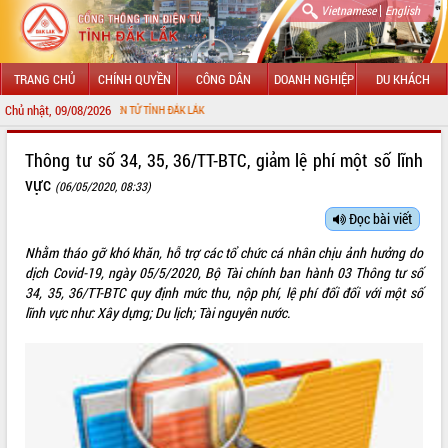
|
Vietnamese
English
TRANG CHỦ
CHÍNH QUYỀN
CÔNG DÂN
DOANH NGHIỆP
DU KHÁCH
Chủ nhật, 09/08/2026
NG TIN ĐIỆN TỬ TỈNH ĐẮK LẮK
GIỚI THIỆU
Thông tư số 34, 35, 36/TT-BTC, giảm lệ phí một số lĩnh
vực
(06/05/2020, 08:33)
LÃNH ĐẠO UBND TỈNH
Đọc bài viết
TIN TỨC SỰ KIỆN
Nhằm tháo gỡ khó khăn, hỗ trợ các tổ chức cá nhân chịu ảnh hưởng do
SỞ, BAN, NGÀNH
dịch Covid-19, ngày 05/5/2020, Bộ Tài chính ban hành 03 Thông tư số
34, 35, 36/TT-BTC quy định mức thu, nộp phí, lệ phí đối đối với một số
UBND CÁC XÃ, PHƯỜNG
lĩnh vực như: Xây dựng; Du lịch; Tài nguyên nước.
THÔNG TIN CHỈ ĐẠO ĐIỀU HÀNH
HỆ THỐNG VĂN BẢN
VĂN BẢN HĐND TỈNH