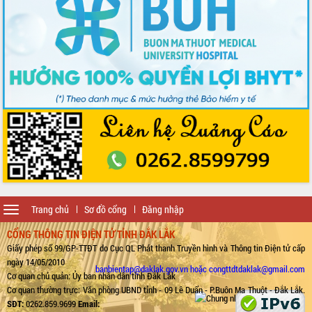
Toggle
Trang chủ
Sơ đồ cổng
Đăng nhập
navigation
CỔNG THÔNG TIN ĐIỆN TỬ TỈNH ĐẮK LẮK
Giấy phép số 99/GP-TTĐT do Cục QL Phát thanh Truyền hình và Thông tin Điện tử cấp
ngày 14/05/2010
banbientap@daklak.gov.vn hoặc congttdtdaklak@gmail.com
Cơ quan chủ quản: Ủy ban nhân dân tỉnh Đắk Lắk
Cơ quan thường trực: Văn phòng UBND tỉnh - 09 Lê Duẩn - P.Buôn Ma Thuột - Đắk Lắk.
SĐT:
0262.859.9699
Email: