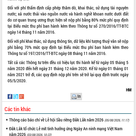
Tất cả:
66093700
Đối với phí thẩm định cấp phép thăm dò, khai thác, sử dụng tài nguyên
nước; xả nước thải vào nguồn nước và hành nghề khoan nước dưới đất
do cơ quan trung ương thực hiện sẽ nộp phí bằng 80% mức phí quy định
tại Biểu mức thu phí ban hành kèm theo Thông tư số 270/2016/TT-BTC
ngày 14 tháng 11 năm 2016.
Đối với phí khai thác, sử dụng thông tin, dữ liệu khí tượng thuỷ văn sẽ nộp
phí bằng 70% mức quy định tại Biểu mức thu phí ban hành kèm theo
Thông tư số 197/2016/TT-BTC ngày 08 tháng 11 năm 2016.
Tất cả các Thông tư trên đều có hiệu lực thi hành kể từ ngày 05 tháng 5
năm 2020 đến hết ngày 31 tháng 12 năm 2020. Kể từ ngày 01 tháng 01
năm 2021 trở đi, các quy định nộp phí trên sẽ trở lại quy định trước ngày
05/5/2020.
HM
In
Các tin khác
Thông cáo báo chí về Lễ hội Sầu riêng Đắk Lắk năm 2026
(05/08/2026, 11:17)
Đắk Lắk tổ chức Lễ mít tinh hưởng ứng Ngày An ninh mạng Việt Nam
năm 2026
(03/08/2026, 10:22)