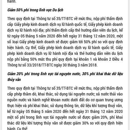
hành.
VIDEO
Giảm 50% phí trong lĩnh vực Du lịch
Không có file video nào để phát.
Theo quy định tại Thông tư số 35/TT-BTC về mức thu, nộp phí thẩm định
cấp Giấy phép kinh doanh dịch vụ lữ hành quốc tế, Giấy phép kinh doanh
dịch vụ lữ hành nội địa; phí thẩm định cấp thẻ hướng dẫn viên du lịch, kể
ALBUM ẢNH
từ ngày 05 tháng 5 năm 2020 đến hết ngày 31 tháng 12 năm 2020, một
số loại Giấy phép kinh doanh sẽ được giảm tới 50% phí so với quy định
hiện hành. Cụ thể, Giấy phép kinh doanh dịch vụ lữ hành quốc tế, Giấy
phép kinh doanh dịch vụ lữ hành nội địa và thẻ hướng dẫn viên du lịch
nộp phí bằng 50% mức thu phí quy định tại khoản 1 và khoản 2 Điều 4
Thông tư số 33/2018/TT-BTC ngày 30 tháng 3 năm 2018.
Giảm 20% phí trong lĩnh vực tài nguyên nước, 30% phí khai thác dữ liệu
thủy văn
Theo quy định tại Thông tư số 35/TT-BTC về mức thu, nộp phí thẩm định
LIÊN KẾT WEB
cấp phép thăm dò, khai thác, sử dụng tài nguyên nước; xả nước thải vào
nguồn nước và hành nghề khoan nước dưới đất do cơ quan trung ương
thực hiện và phí khai thác, sử dụng thông tin, dữ liệu khí tượng thuỷ văn,
kể từ ngày 05 tháng 5 năm 2020 đến hết ngày 31 tháng 12 năm 2020
THỐNG KÊ TRUY CẬP
một số phí trong lĩnh vực tài nguyên nước sẽ được giảm 20%, phí khai
thác dữ liệu khí tượng thủy văn sẽ được giảm 30% so với quy định hiện
Hôm nay:
8032
hành. Cụ thể: