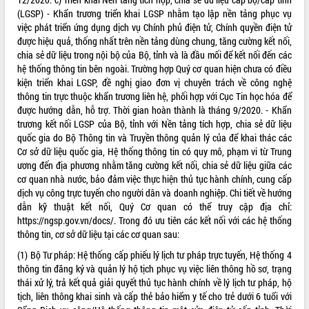
(LGSP) - Khẩn trương triển khai LGSP nhằm tạo lập nền tảng phục vụ
việc phát triển ứng dụng dịch vụ Chính phủ điện tử, Chính quyền điện tử
được hiệu quả, thống nhất trên nền tảng dùng chung, tăng cường kết nối,
chia sẻ dữ liệu trong nội bộ của Bộ, tỉnh và là đầu mối để kết nối đến các
hệ thống thông tin bên ngoài. Trường hợp Quý cơ quan hiện chưa có điều
kiện triển khai LGSP, đề nghị giao đơn vị chuyên trách về công nghệ
thông tin trực thuộc khẩn trương liên hệ, phối hợp với Cục Tin học hóa để
được hướng dẫn, hỗ trợ. Thời gian hoàn thành là tháng 9/2020. - Khẩn
trương kết nối LGSP của Bộ, tỉnh với Nền tảng tích hợp, chia sẻ dữ liệu
quốc gia do Bộ Thông tin và Truyền thông quản lý của để khai thác các
Cơ sở dữ liệu quốc gia, Hệ thống thông tin có quy mô, phạm vi từ Trung
ương đến địa phương nhằm tăng cường kết nối, chia sẻ dữ liệu giữa các
cơ quan nhà nước, bảo đảm việc thực hiện thủ tục hành chính, cung cấp
dịch vụ công trực tuyến cho người dân và doanh nghiệp. Chi tiết về hướng
dẫn kỹ thuật kết nối, Quý Cơ quan có thể truy cập địa chỉ:
https://ngsp.gov.vn/docs/. Trong đó ưu tiên các kết nối với các hệ thống
thông tin, cơ sở dữ liệu tại các cơ quan sau:
(1) Bộ Tư pháp: Hệ thống cấp phiếu lý lịch tư pháp trực tuyến, Hệ thống 4
thông tin đăng ký và quản lý hộ tịch phục vụ việc liên thông hồ sơ, trạng
thái xử lý, trả kết quả giải quyết thủ tục hành chính về lý lịch tư pháp, hộ
tịch, liên thông khai sinh và cấp thẻ bảo hiểm y tế cho trẻ dưới 6 tuổi với