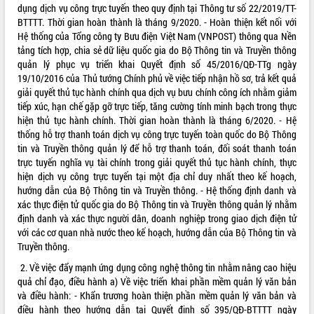
dụng dịch vụ công trực tuyến theo quy định tại Thông tư số 22/2019/TT-
Tất cả:
66069415
BTTTT. Thời gian hoàn thành là tháng 9/2020. - Hoàn thiện kết nối với
Hệ thống của Tổng công ty Bưu điện Việt Nam (VNPOST) thông qua Nền
tảng tích hợp, chia sẻ dữ liệu quốc gia do Bộ Thông tin và Truyền thông
quản lý phục vụ triển khai Quyết định số 45/2016/QĐ-TTg ngày
19/10/2016 của Thủ tướng Chính phủ về việc tiếp nhận hồ sơ, trả kết quả
giải quyết thủ tục hành chính qua dịch vụ bưu chính công ích nhằm giảm
tiếp xúc, hạn chế gặp gỡ trực tiếp, tăng cường tính minh bạch trong thực
hiện thủ tục hành chính. Thời gian hoàn thành là tháng 6/2020. - Hệ
thống hỗ trợ thanh toán dịch vụ công trực tuyến toàn quốc do Bộ Thông
tin và Truyền thông quản lý để hỗ trợ thanh toán, đối soát thanh toán
trực tuyến nghĩa vụ tài chính trong giải quyết thủ tục hành chính, thực
hiện dịch vụ công trực tuyến tại một địa chỉ duy nhất theo kế hoạch,
hướng dẫn của Bộ Thông tin và Truyền thông. - Hệ thống định danh và
xác thực điện tử quốc gia do Bộ Thông tin và Truyền thông quản lý nhằm
định danh và xác thực người dân, doanh nghiệp trong giao dịch điện tử
với các cơ quan nhà nước theo kế hoạch, hướng dẫn của Bộ Thông tin và
Truyền thông.
2. Về việc đẩy mạnh ứng dụng công nghệ thông tin nhằm nâng cao hiệu
quả chỉ đạo, điều hành a) Về việc triển khai phần mềm quản lý văn bản
và điều hành: - Khẩn trương hoàn thiện phần mềm quản lý văn bản và
điều hành theo hướng dẫn tại Quyết định số 395/QĐ-BTTTT ngày