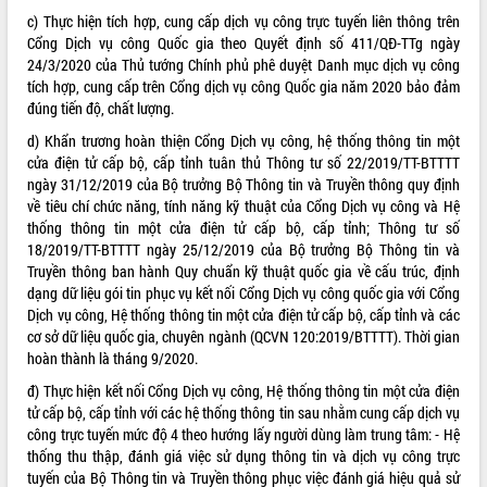
c) Thực hiện tích hợp, cung cấp dịch vụ công trực tuyến liên thông trên
VIDEO
Cổng Dịch vụ công Quốc gia theo Quyết định số 411/QĐ-TTg ngày
24/3/2020 của Thủ tướng Chính phủ phê duyệt Danh mục dịch vụ công
Không có file video nào để phát.
tích hợp, cung cấp trên Cổng dịch vụ công Quốc gia năm 2020 bảo đảm
đúng tiến độ, chất lượng.
ALBUM ẢNH
d) Khẩn trương hoàn thiện Cổng Dịch vụ công, hệ thống thông tin một
cửa điện tử cấp bộ, cấp tỉnh tuân thủ Thông tư số 22/2019/TT-BTTTT
ngày 31/12/2019 của Bộ trưởng Bộ Thông tin và Truyền thông quy định
về tiêu chí chức năng, tính năng kỹ thuật của Cổng Dịch vụ công và Hệ
thống thông tin một cửa điện tử cấp bộ, cấp tỉnh; Thông tư số
18/2019/TT-BTTTT ngày 25/12/2019 của Bộ trưởng Bộ Thông tin và
Truyền thông ban hành Quy chuẩn kỹ thuật quốc gia về cấu trúc, định
dạng dữ liệu gói tin phục vụ kết nối Cổng Dịch vụ công quốc gia với Cổng
Dịch vụ công, Hệ thống thông tin một cửa điện tử cấp bộ, cấp tỉnh và các
LIÊN KẾT WEB
cơ sở dữ liệu quốc gia, chuyên ngành (QCVN 120:2019/BTTTT). Thời gian
hoàn thành là tháng 9/2020.
đ) Thực hiện kết nối Cổng Dịch vụ công, Hệ thống thông tin một cửa điện
tử cấp bộ, cấp tỉnh với các hệ thống thông tin sau nhằm cung cấp dịch vụ
công trực tuyến mức độ 4 theo hướng lấy người dùng làm trung tâm: - Hệ
THỐNG KÊ TRUY CẬP
thống thu thập, đánh giá việc sử dụng thông tin và dịch vụ công trực
Hôm nay:
24092
tuyến của Bộ Thông tin và Truyền thông phục việc đánh giá hiệu quả sử