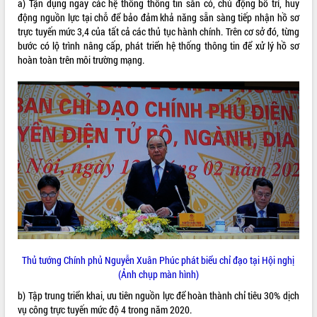
a) Tận dụng ngay các hệ thống thông tin sẵn có, chủ động bố trí, huy
động nguồn lực tại chỗ để bảo đảm khả năng sẵn sàng tiếp nhận hồ sơ
ĐIỂM TIN VĂN BẢN
trực tuyến mức 3,4 của tất cả các thủ tục hành chính. Trên cơ sở đó, từng
bước có lộ trình nâng cấp, phát triển hệ thống thông tin để xử lý hồ sơ
QUY HOẠCH - KẾ HOẠCH
hoàn toàn trên môi trường mạng.
Thủ tướng Chính phủ Nguyễn Xuân Phúc phát biểu chỉ đạo tại Hội nghị
(Ảnh chụp màn hình)
b) Tập trung triển khai, ưu tiên nguồn lực để hoàn thành chỉ tiêu 30% dịch
vụ công trực tuyến mức độ 4 trong năm 2020.