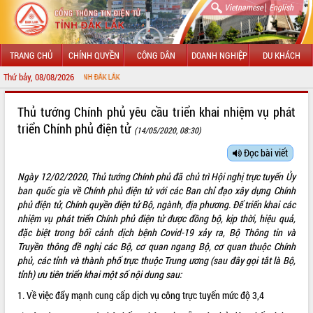
|
Vietnamese
English
TRANG CHỦ
CHÍNH QUYỀN
CÔNG DÂN
DOANH NGHIỆP
DU KHÁCH
Thứ bảy, 08/08/2026
CHÀO MỪN
GIỚI THIỆU
Thủ tướng Chính phủ yêu cầu triển khai nhiệm vụ phát
triển Chính phủ điện tử
(14/05/2020, 08:30)
LÃNH ĐẠO UBND TỈNH
Đọc bài viết
TIN TỨC SỰ KIỆN
Ngày 12/02/2020, Thủ tướng Chính phủ đã chủ trì Hội nghị trực tuyến Ủy
SỞ, BAN, NGÀNH
ban quốc gia về Chính phủ điện tử với các Ban chỉ đạo xây dựng Chính
phủ điện tử, Chính quyền điện tử Bộ, ngành, địa phương. Để triển khai các
UBND CÁC XÃ, PHƯỜNG
nhiệm vụ phát triển Chính phủ điện tử được đồng bộ, kịp thời, hiệu quả,
đặc biệt trong bối cảnh dịch bệnh Covid-19 xảy ra, Bộ Thông tin và
Truyền thông đề nghị các Bộ, cơ quan ngang Bộ, cơ quan thuộc Chính
THÔNG TIN CHỈ ĐẠO ĐIỀU HÀNH
phủ, các tỉnh và thành phố trực thuộc Trung ương (sau đây gọi tắt là Bộ,
tỉnh) ưu tiên triển khai một số nội dung sau:
HỆ THỐNG VĂN BẢN
1. Về việc đẩy mạnh cung cấp dịch vụ công trực tuyến mức độ 3,4
VĂN BẢN HĐND TỈNH