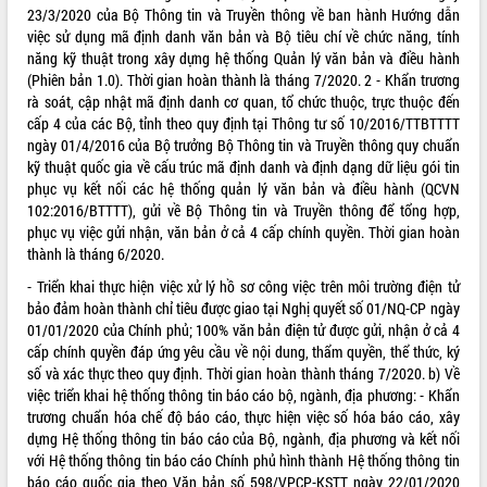
23/3/2020 của Bộ Thông tin và Truyền thông về ban hành Hướng dẫn
việc sử dụng mã định danh văn bản và Bộ tiêu chí về chức năng, tính
năng kỹ thuật trong xây dựng hệ thống Quản lý văn bản và điều hành
(Phiên bản 1.0). Thời gian hoàn thành là tháng 7/2020. 2 - Khẩn trương
rà soát, cập nhật mã định danh cơ quan, tổ chức thuộc, trực thuộc đến
cấp 4 của các Bộ, tỉnh theo quy định tại Thông tư số 10/2016/TTBTTTT
ngày 01/4/2016 của Bộ trưởng Bộ Thông tin và Truyền thông quy chuẩn
kỹ thuật quốc gia về cấu trúc mã định danh và định dạng dữ liệu gói tin
phục vụ kết nối các hệ thống quản lý văn bản và điều hành (QCVN
102:2016/BTTTT), gửi về Bộ Thông tin và Truyền thông để tổng hợp,
phục vụ việc gửi nhận, văn bản ở cả 4 cấp chính quyền. Thời gian hoàn
thành là tháng 6/2020.
- Triển khai thực hiện việc xử lý hồ sơ công việc trên môi trường điện tử
bảo đảm hoàn thành chỉ tiêu được giao tại Nghị quyết số 01/NQ-CP ngày
01/01/2020 của Chính phủ; 100% văn bản điện tử được gửi, nhận ở cả 4
cấp chính quyền đáp ứng yêu cầu về nội dung, thẩm quyền, thể thức, ký
số và xác thực theo quy định. Thời gian hoàn thành tháng 7/2020. b) Về
việc triển khai hệ thống thông tin báo cáo bộ, ngành, địa phương: - Khẩn
trương chuẩn hóa chế độ báo cáo, thực hiện việc số hóa báo cáo, xây
dựng Hệ thống thông tin báo cáo của Bộ, ngành, địa phương và kết nối
với Hệ thống thông tin báo cáo Chính phủ hình thành Hệ thống thông tin
báo cáo quốc gia theo Văn bản số 598/VPCP-KSTT ngày 22/01/2020