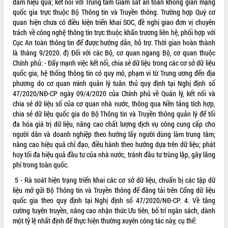
đảm hiệu quả; kết nối với Trung tâm Giám sát an toàn không gian mạng
quốc gia trực thuộc Bộ Thông tin và Truyền thông. Trường hợp Quý cơ
quan hiện chưa có điều kiện triển khai SOC, đề nghị giao đơn vị chuyên
trách về công nghệ thông tin trực thuộc khẩn trương liên hệ, phối hợp với
Cục An toàn thông tin để được hướng dẫn, hỗ trợ. Thời gian hoàn thành
là tháng 9/2020. đ) Đối với các Bộ, cơ quan ngang Bộ, cơ quan thuộc
Chính phủ: - Đẩy mạnh việc kết nối, chia sẻ dữ liệu trong các cơ sở dữ liệu
quốc gia, hệ thống thông tin có quy mô, phạm vi từ Trung ương đến địa
phương do cơ quan mình quản lý tuân thủ quy định tại Nghị định số
47/2020/NĐ-CP ngày 09/4/2020 của Chính phủ về Quản lý, kết nối và
chia sẻ dữ liệu số của cơ quan nhà nước, thông qua Nền tảng tích hợp,
chia sẻ dữ liệu quốc gia do Bộ Thông tin và Truyền thông quản lý để tối
đa hóa giá trị dữ liệu, nâng cao chất lượng dịch vụ công cung cấp cho
người dân và doanh nghiệp theo hướng lấy người dùng làm trung tâm;
nâng cao hiệu quả chỉ đạo, điều hành theo hướng dựa trên dữ liệu; phát
huy tối đa hiệu quả đầu tư của nhà nước, tránh đầu tư trùng lặp, gây lãng
phí trong toàn quốc.
5 - Rà soát hiện trạng triển khai các cơ sở dữ liệu, chuẩn bị các tập dữ
liệu mở gửi Bộ Thông tin và Truyền thông để đăng tải trên Cổng dữ liệu
quốc gia theo quy định tại Nghị định số 47/2020/NĐ-CP. 4. Về tăng
cường tuyên truyền, nâng cao nhận thức Ưu tiên, bố trí ngân sách, dành
một tỷ lệ nhất định để thực hiện thường xuyên công tác này, cụ thể: