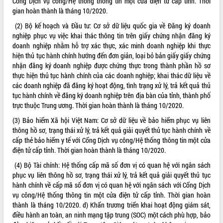
Cổng Dịch vụ công/Hệ thống thông tin một cửa điện tử cấp tỉnh. Thời
gian hoàn thành là tháng 10/2020.
(2) Bộ kế hoạch và Đầu tư: Cơ sở dữ liệu quốc gia về Đăng ký doanh
nghiệp phục vụ việc khai thác thông tin trên giấy chứng nhận đăng ký
doanh nghiệp nhằm hỗ trợ xác thực, xác minh doanh nghiệp khi thực
hiện thủ tục hành chính hướng đến đơn giản, loại bỏ bản giấy giấy chứng
nhận đăng ký doanh nghiệp được chứng thực trong thành phần hồ sơ
thực hiện thủ tục hành chính của các doanh nghiệp; khai thác dữ liệu về
các doanh nghiệp đã đăng ký hoạt động, tình trạng xử lý, trả kết quả thủ
tục hành chính về đăng ký doanh nghiệp trên địa bàn của tỉnh, thành phố
trực thuộc Trung ương. Thời gian hoàn thành là tháng 10/2020.
(3) Bảo hiểm Xã hội Việt Nam: Cơ sở dữ liệu về bảo hiểm phục vụ liên
thông hồ sơ, trạng thái xử lý, trả kết quả giải quyết thủ tục hành chính về
cấp thẻ bảo hiểm y tế với Cổng Dịch vụ công/Hệ thống thông tin một cửa
điện tử cấp tỉnh. Thời gian hoàn thành là tháng 10/2020.
(4) Bộ Tài chính: Hệ thống cấp mã số đơn vị có quan hệ với ngân sách
phục vụ liên thông hồ sơ, trạng thái xử lý, trả kết quả giải quyết thủ tục
hành chính về cấp mã số đơn vị có quan hệ với ngân sách với Cổng Dịch
vụ công/Hệ thống thông tin một cửa điện tử cấp tỉnh. Thời gian hoàn
thành là tháng 10/2020. d) Khẩn trương triển khai hoạt động giám sát,
điều hành an toàn, an ninh mạng tập trung (SOC) một cách phù hợp, bảo