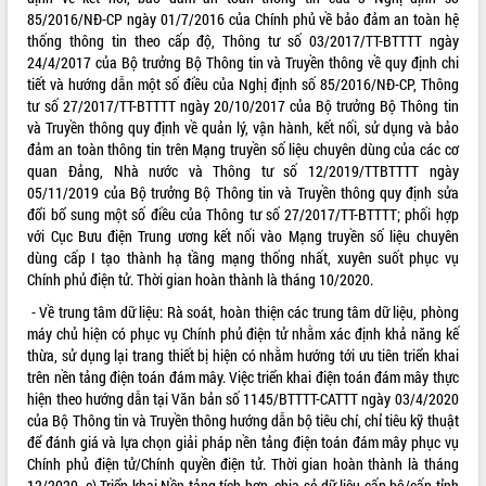
85/2016/NĐ-CP ngày 01/7/2016 của Chính phủ về bảo đảm an toàn hệ
thống thông tin theo cấp độ, Thông tư số 03/2017/TT-BTTTT ngày
24/4/2017 của Bộ trưởng Bộ Thông tin và Truyền thông về quy định chi
tiết và hướng dẫn một số điều của Nghị định số 85/2016/NĐ-CP, Thông
tư số 27/2017/TT-BTTTT ngày 20/10/2017 của Bộ trưởng Bộ Thông tin
và Truyền thông quy định về quản lý, vận hành, kết nối, sử dụng và bảo
đảm an toàn thông tin trên Mạng truyền số liệu chuyên dùng của các cơ
quan Đảng, Nhà nước và Thông tư số 12/2019/TTBTTTT ngày
05/11/2019 của Bộ trưởng Bộ Thông tin và Truyền thông quy định sửa
đổi bổ sung một số điều của Thông tư số 27/2017/TT-BTTTT; phối hợp
với Cục Bưu điện Trung ương kết nối vào Mạng truyền số liệu chuyên
dùng cấp I tạo thành hạ tầng mạng thống nhất, xuyên suốt phục vụ
Chính phủ điện tử. Thời gian hoàn thành là tháng 10/2020.
- Về trung tâm dữ liệu: Rà soát, hoàn thiện các trung tâm dữ liệu, phòng
máy chủ hiện có phục vụ Chính phủ điện tử nhằm xác định khả năng kế
thừa, sử dụng lại trang thiết bị hiện có nhằm hướng tới ưu tiên triển khai
trên nền tảng điện toán đám mây. Việc triển khai điện toán đám mây thực
hiện theo hướng dẫn tại Văn bản số 1145/BTTTT-CATTT ngày 03/4/2020
của Bộ Thông tin và Truyền thông hướng dẫn bộ tiêu chí, chỉ tiêu kỹ thuật
để đánh giá và lựa chọn giải pháp nền tảng điện toán đám mây phục vụ
Chính phủ điện tử/Chính quyền điện tử. Thời gian hoàn thành là tháng
12/2020. c) Triển khai Nền tảng tích hợp, chia sẻ dữ liệu cấp bộ/cấp tỉnh