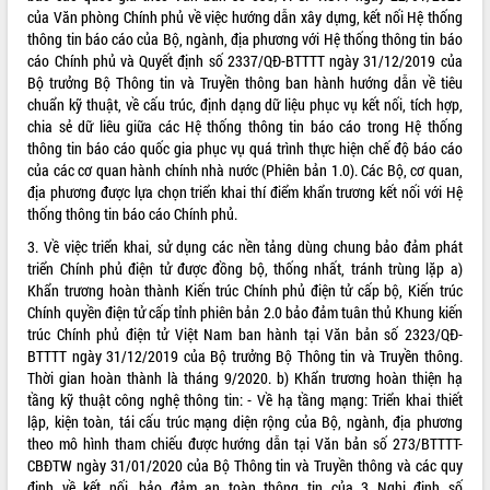
của Văn phòng Chính phủ về việc hướng dẫn xây dựng, kết nối Hệ thống
thông tin báo cáo của Bộ, ngành, địa phương với Hệ thống thông tin báo
cáo Chính phủ và Quyết định số 2337/QĐ-BTTTT ngày 31/12/2019 của
Bộ trưởng Bộ Thông tin và Truyền thông ban hành hướng dẫn về tiêu
chuẩn kỹ thuật, về cấu trúc, định dạng dữ liệu phục vụ kết nối, tích hợp,
chia sẻ dữ liêu giữa các Hệ thống thông tin báo cáo trong Hệ thống
thông tin báo cáo quốc gia phục vụ quá trình thực hiện chế độ báo cáo
của các cơ quan hành chính nhà nước (Phiên bản 1.0). Các Bộ, cơ quan,
địa phương được lựa chọn triển khai thí điểm khẩn trương kết nối với Hệ
thống thông tin báo cáo Chính phủ.
3. Về việc triển khai, sử dụng các nền tảng dùng chung bảo đảm phát
triển Chính phủ điện tử được đồng bộ, thống nhất, tránh trùng lặp a)
Khẩn trương hoàn thành Kiến trúc Chính phủ điện tử cấp bộ, Kiến trúc
Chính quyền điện tử cấp tỉnh phiên bản 2.0 bảo đảm tuân thủ Khung kiến
trúc Chính phủ điện tử Việt Nam ban hành tại Văn bản số 2323/QĐ-
BTTTT ngày 31/12/2019 của Bộ trưởng Bộ Thông tin và Truyền thông.
Thời gian hoàn thành là tháng 9/2020. b) Khẩn trương hoàn thiện hạ
tầng kỹ thuật công nghệ thông tin: - Về hạ tầng mạng: Triển khai thiết
lập, kiện toàn, tái cấu trúc mạng diện rộng của Bộ, ngành, địa phương
theo mô hình tham chiếu được hướng dẫn tại Văn bản số 273/BTTTT-
CBĐTW ngày 31/01/2020 của Bộ Thông tin và Truyền thông và các quy
định về kết nối, bảo đảm an toàn thông tin của 3 Nghị định số