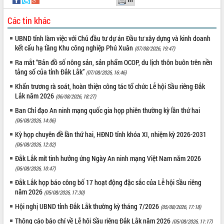
Các tin khác
UBND tỉnh làm việc với Chủ đầu tư dự án Đầu tư xây dựng và kinh doanh
kết cấu hạ tầng Khu công nghiệp Phú Xuân
(07/08/2026, 19:47)
Ra mắt “Bản đồ số nông sản, sản phẩm OCOP, du lịch thôn buôn trên nền
tảng số của tỉnh Đắk Lắk”
(07/08/2026, 16:46)
Khẩn trương rà soát, hoàn thiện công tác tổ chức Lễ hội Sầu riêng Đắk
Lắk năm 2026
(06/08/2026, 18:27)
Ban Chỉ đạo An ninh mạng quốc gia họp phiên thường kỳ lần thứ hai
(06/08/2026, 14:06)
Kỳ họp chuyên đề lần thứ hai, HĐND tỉnh khóa XI, nhiệm kỳ 2026-2031
(06/08/2026, 12:02)
Đắk Lắk mít tinh hưởng ứng Ngày An ninh mạng Việt Nam năm 2026
(06/08/2026, 10:47)
Đắk Lắk họp báo công bố 17 hoạt động đặc sắc của Lễ hội Sầu riêng
năm 2026
(05/08/2026, 17:30)
Hội nghị UBND tỉnh Đắk Lắk thường kỳ tháng 7/2026
(05/08/2026, 17:18)
Thông cáo báo chí về Lễ hội Sầu riêng Đắk Lắk năm 2026
(05/08/2026, 11:17)