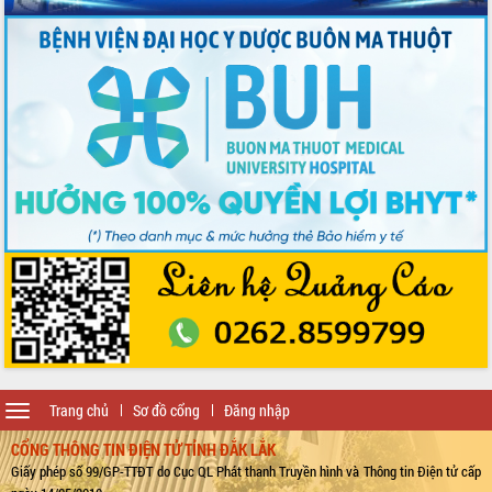
Toggle
Trang chủ
Sơ đồ cổng
Đăng nhập
navigation
CỔNG THÔNG TIN ĐIỆN TỬ TỈNH ĐẮK LẮK
Giấy phép số 99/GP-TTĐT do Cục QL Phát thanh Truyền hình và Thông tin Điện tử cấp