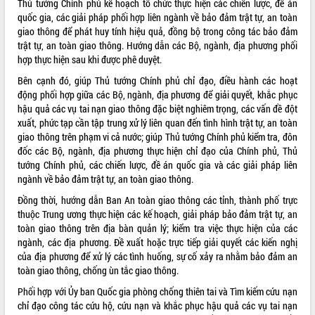
Thủ tướng Chính phủ kế hoạch tổ chức thực hiện các chiến lược, đề án
quốc gia, các giải pháp phối hợp liên ngành về bảo đảm trật tự, an toàn
ĐIỂM TIN VĂN BẢN
giao thông để phát huy tính hiệu quả, đồng bộ trong công tác bảo đảm
trật tự, an toàn giao thông. Hướng dẫn các Bộ, ngành, địa phương phối
QUY HOẠCH - KẾ HOẠCH
hợp thực hiện sau khi được phê duyệt.
Bên cạnh đó, giúp Thủ tướng Chính phủ chỉ đạo, điều hành các hoạt
động phối hợp giữa các Bộ, ngành, địa phương để giải quyết, khắc phục
hậu quả các vụ tai nạn giao thông đặc biệt nghiêm trọng, các vấn đề đột
xuất, phức tạp cần tập trung xử lý liên quan đến tình hình trật tự, an toàn
giao thông trên phạm vi cả nước; giúp Thủ tướng Chính phủ kiểm tra, đôn
đốc các Bộ, ngành, địa phương thực hiện chỉ đạo của Chính phủ, Thủ
tướng Chính phủ, các chiến lược, đề án quốc gia và các giải pháp liên
ngành về bảo đảm trật tự, an toàn giao thông.
Đồng thời, hướng dẫn Ban An toàn giao thông các tỉnh, thành phố trực
thuộc Trung ương thực hiện các kế hoạch, giải pháp bảo đảm trật tự, an
toàn giao thông trên địa bàn quản lý; kiểm tra việc thực hiện của các
ngành, các địa phương. Đề xuất hoặc trực tiếp giải quyết các kiến nghị
của địa phương để xử lý các tình huống, sự cố xảy ra nhằm bảo đảm an
toàn giao thông, chống ùn tắc giao thông.
Phối hợp với Ủy ban Quốc gia phòng chống thiên tai và Tìm kiếm cứu nạn
chỉ đạo công tác cứu hộ, cứu nạn và khắc phục hậu quả các vụ tai nạn