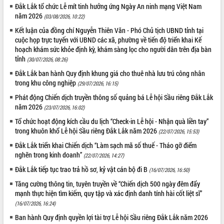
Đắk Lắk tổ chức Lễ mít tinh hưởng ứng Ngày An ninh mạng Việt Nam
năm 2026
(03/08/2026, 10:22)
Kết luận của đồng chí Nguyễn Thiên Văn - Phó Chủ tịch UBND tỉnh tại
cuộc họp trực tuyến với UBND các xã, phường về tiến độ triển khai Kế
hoạch khám sức khỏe định kỳ, khám sàng lọc cho người dân trên địa bàn
tỉnh
(30/07/2026, 08:26)
Đắk Lắk ban hành Quy định khung giá cho thuê nhà lưu trú công nhân
trong khu công nghiệp
(29/07/2026, 16:15)
Phát động Chiến dịch truyền thông số quảng bá Lễ hội Sầu riêng Đắk Lắk
năm 2026
(23/07/2026, 16:02)
Tổ chức hoạt động kích cầu du lịch “Check-in Lễ hội - Nhận quà liền tay”
trong khuôn khổ Lễ hội Sầu riêng Đắk Lắk năm 2026
(22/07/2026, 15:53)
Đắk Lắk triển khai Chiến dịch “Làm sạch mã số thuế - Tháo gỡ điểm
nghẽn trong kinh doanh”
(22/07/2026, 14:27)
Đắk Lắk tiếp tục trao trả hồ sơ, kỷ vật cán bộ đi B
(16/07/2026, 16:50)
Tăng cường thông tin, tuyên truyền về “Chiến dịch 500 ngày đêm đẩy
mạnh thực hiện tìm kiếm, quy tập và xác định danh tính hài cốt liệt sĩ”
(16/07/2026, 16:24)
Ban hành Quy định quyền lợi tài trợ Lễ hội Sầu riêng Đắk Lắk năm 2026