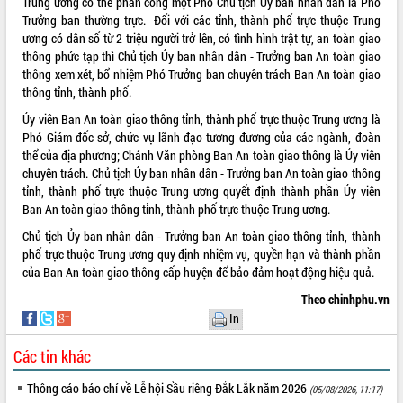
Trung ương có thể phân công một Phó Chủ tịch Ủy ban nhân dân là Phó
Trưởng ban thường trực. Đối với các tỉnh, thành phố trực thuộc Trung
ương có dân số từ 2 triệu người trở lên, có tình hình trật tự, an toàn giao
thông phức tạp thì Chủ tịch Ủy ban nhân dân - Trưởng ban An toàn giao
thông xem xét, bổ nhiệm Phó Trưởng ban chuyên trách Ban An toàn giao
thông tỉnh, thành phố.
Ủy viên Ban An toàn giao thông tỉnh, thành phố trực thuộc Trung ương là
Phó Giám đốc sở, chức vụ lãnh đạo tương đương của các ngành, đoàn
thể của địa phương; Chánh Văn phòng Ban An toàn giao thông là Ủy viên
chuyên trách. Chủ tịch Ủy ban nhân dân - Trưởng ban An toàn giao thông
tỉnh, thành phố trực thuộc Trung ương quyết định thành phần Ủy viên
Ban An toàn giao thông tỉnh, thành phố trực thuộc Trung ương.
Chủ tịch Ủy ban nhân dân - Trưởng ban An toàn giao thông tỉnh, thành
phố trực thuộc Trung ương quy định nhiệm vụ, quyền hạn và thành phần
của Ban An toàn giao thông cấp huyện để bảo đảm hoạt động hiệu quả.
Theo chinhphu.vn
In
Các tin khác
Thông cáo báo chí về Lễ hội Sầu riêng Đắk Lắk năm 2026
(05/08/2026, 11:17)