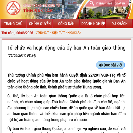
|
Vietnamese
English
TRANG CHỦ
CHÍNH QUYỀN
CÔNG DÂN
DOANH NGHIỆP
DU KHÁCH
Thứ năm, 06/08/2026
N VỚI CỔNG THÔNG TIN ĐIỆN TỬ TỈNH ĐẮK LẮK
GIỚI THIỆU
Tổ chức và hoạt động của Ủy ban An toàn giao thông
(26/06/2017, 08:34)
LÃNH ĐẠO UBND TỈNH
Đọc bài viết
TIN TỨC SỰ KIỆN
Thủ tướng Chính phủ vừa ban hành Quyết định
22/2017/QĐ-TTg
về tổ
SỞ, BAN, NGÀNH
chức và hoạt động của Ủy ban An toàn giao thông Quốc gia và Ban An
toàn giao thông các tỉnh, thành phố trực thuộc Trung ương.
UBND CÁC XÃ, PHƯỜNG
Cụ thể, Ủy ban An toàn giao thông Quốc gia là tổ chức phối hợp liên
ngành, có chức năng giúp Thủ tướng Chính phủ chỉ đạo các Bộ, ngành,
THÔNG TIN CHỈ ĐẠO ĐIỀU HÀNH
địa phương thực hiện các chiến lược, đề án quốc gia về bảo đảm trật tự,
an toàn giao thông và triển khai các giải pháp liên ngành nhằm bảo đảm
HỆ THỐNG VĂN BẢN
trật tự, an toàn giao thông trong phạm vi cả nước.
Ủy ban An toàn giao thông Quốc gia có nhiệm vụ nghiên cứu, đề xuất với
VĂN BẢN HĐND TỈNH