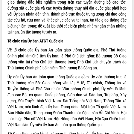
giao thông đặc biệt nghiêm trọng trên các tuyến đường bộ cao tốc,
đường sắt quốc gia và các tuyến đường thuỷ nội địa quốc gia; phối hợp
VIDEO
với Ủy ban nhân dân tỉnh, thành phố trực thuộc trung ương chỉ đạo công
Không có file video nào để phát.
tác cứu hộ, cứu nạn và khắc phục các vụ tai nạn, ùn tắc giao thông đặc
biệt nghiêm trọng; đề xuất kịp thời các biện pháp nhằm ngăn chặn những
tai nạn, ùn tắc tương tự xảy ra.
ALBUM ẢNH
Tổ chức của Ủy ban ATGT Quốc gia
Về tổ chức của Ủy ban An toàn giao thông Quốc gia, Phó Thủ tướng
Chính phủ làm Chủ tịch Ủy ban; 3 Phó Chủ tịch gồm: Bộ trưởng Bộ Giao
thông vận tải (Phó Chủ tịch thường trực); Phó Chủ tịch chuyên trách do
Thủ tướng Chính phủ bổ nhiệm; Thứ trưởng Bộ Công an.
Ủy viên Ủy ban An toàn giao thông Quốc gia gồm: Ủy viên thường trực là
Thứ trưởng các Bộ: Giao thông vận tải, Y tế, Tài chính, Thông tin và
Truyền thông và Phó Chủ nhiệm Văn phòng Chính phủ; Ủy viên là lãnh
LIÊN KẾT WEB
đạo các Bộ, cơ quan: Quốc phòng, Giáo dục và Đào tạo, Tư pháp, Xây
dựng, Đài Truyền hình Việt Nam, Đài Tiếng nói Việt Nam, Thông Tấn xã
Việt Nam; mời lãnh đạo Ủy ban Trung ương Mặt trận Tổ quốc Việt Nam,
Báo Nhân dân, Trung ương Đoàn Thanh niên Cộng sản Hồ Chí Minh, Hội
Liên hiệp Phụ nữ Việt Nam, Hội Nông dân Việt Nam, Hội Cựu Chiến binh
THỐNG KÊ TRUY CẬP
Việt Nam làm Ủy viên Ủy ban An toàn giao thông Quốc gia.
Hôm nay:
18444
Bộ Giao thông vận tải là cơ quan thường trực của Ủy ban An toàn giao