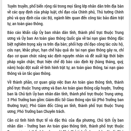
Tuyên truyền, phổ biến rộng rãi trong mọi tầng lớp nhân dân trên địa bàn
về các quy định của pháp luật, chỉ đạo của Chính phủ, Thủ tướng Chính
phủ và quy định của các Bộ, ngành liên quan đến công tác bảo đảm trật
tự, an toàn giao thông.
Báo cáo khẩn cấp Ủy ban nhân dân tỉnh, thành phố trực thuộc Trung
ương và Ủy ban An toàn giao thông Quốc gia về tai nạn giao thông đặc
biệt nghiêm trọng xảy ra trên địa bàn; phối hợp chỉ đạo công tác cứu hộ,
cứu nạn, khắc phục, hạn chế hậu quả do tai nạn giao thông gây ra, chỉ
đạo cơ quan chức năng xác định nguyên nhân và đề xuất kịp thời biện
pháp ngăn chặn; thực hiện chế độ báo cáo định kỳ (hàng tháng, quý,
năm) hoặc đột xuất về tình hình trật tự, an toàn giao thông, tai nạn giao
thông và ùn tắc giao thông.
Về thành phần, cơ quan giúp việc Ban An toàn giao thông tỉnh, thành
phố trực thuộc Trung ương và Ban An toàn giao thông cấp huyện, Trưởng
ban là Chủ tịch Ủy ban nhân dân tỉnh, thành phố trực thuộc Trung ương.
3 Phó Trưởng ban gồm: Giám đốc Sở Giao thông vận tải (Phó Trưởng ban
thường trực); Phó Giám đốc Công an tỉnh, thành phố trực thuộc Trung
ương; Phó Trưởng ban Chuyên trách.
Căn cứ tình hình thực tế và đặc thù của địa phương, Chủ tịch Ủy ban
nhân dân - Trưởng ban An toàn giao thông tỉnh, thành phố trực thuộc