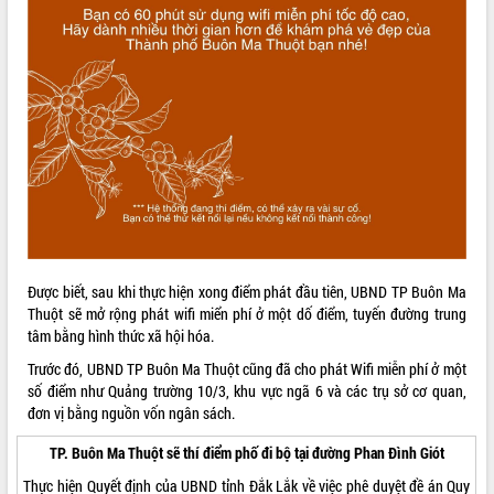
Tất cả:
66015599
Được biết, sau khi thực hiện xong điểm phát đầu tiên, UBND TP Buôn Ma
Thuột sẽ mở rộng phát wifi miển phí ở một dố điểm, tuyến đường trung
tâm bằng hình thức xã hội hóa.
Trước đó, UBND TP Buôn Ma Thuột cũng đã cho phát Wifi miễn phí ở một
số điểm như Quảng trường 10/3, khu vực ngã 6 và các trụ sở cơ quan,
đơn vị bằng nguồn vốn ngân sách.
TP. Buôn Ma Thuột sẽ thí điểm phố đi bộ tại đường Phan Đình Giót
Thực hiện Quyết định của UBND tỉnh Đắk Lắk về việc phê duyệt đề án Quy