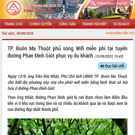
|
Vietnamese
English
TRANG CHỦ
CHÍNH QUYỀN
CÔNG DÂN
DOANH NGHIỆP
DU KHÁCH
Thứ năm, 06/08/2026
CHÀO MỪNG ĐẾN VỚI CỔNG THÔNG TIN
GIỚI THIỆU
TP. Buôn Ma Thuột phủ sóng Wifi miễn phí tại tuyến
đường Phan Đình Giót phục vụ du khách
(13/09/2023, 15:43)
LÃNH ĐẠO UBND TỈNH
Đọc bài viết
TIN TỨC SỰ KIỆN
Ngày 12/9, ông Trần Đức Nhật, Phó Chủ tịch UBND TP. Buôn Ma Thuột,
SỞ, BAN, NGÀNH
cho biết địa phương này vừa cho phát wifi miễn bằng hình thức xã hội
hóa ở đường Phan Đình Giót.
UBND CÁC XÃ, PHƯỜNG
Theo ông Nhật, đường Phan Đình giót là nơi được chọn làm điểm đầu
tiên vì ở khu vực trung tâm và có nhiều du khách qua lại và được xem là
THÔNG TIN CHỈ ĐẠO ĐIỀU HÀNH
con đường đẹp nhất thành phố.
HỆ THỐNG VĂN BẢN
VĂN BẢN HĐND TỈNH