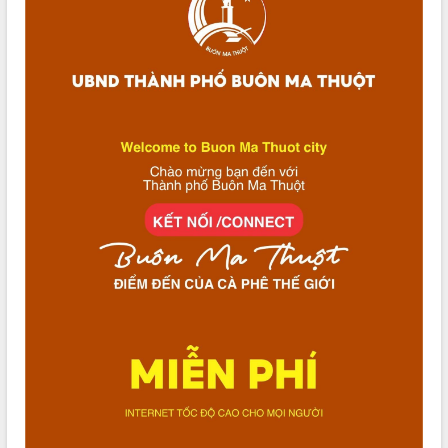
VIDEO
Không có file video nào để phát.
ALBUM ẢNH
LIÊN KẾT WEB
THỐNG KÊ TRUY CẬP
Hôm nay:
2859