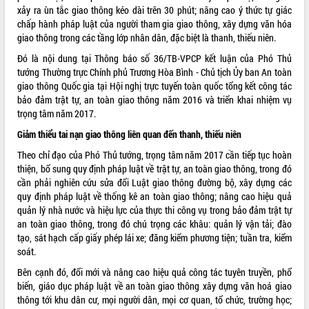
xảy ra ùn tắc giao thông kéo dài trên 30 phút; nâng cao ý thức tự giác
ĐIỂM TIN VĂN BẢN
chấp hành pháp luật của người tham gia giao thông, xây dựng văn hóa
giao thông trong các tầng lớp nhân dân, đặc biệt là thanh, thiếu niên.
QUY HOẠCH - KẾ HOẠCH
Đó là nội dung tại Thông báo số 36/TB-VPCP kết luận của Phó Thủ
tướng Thường trực Chính phủ Trương Hòa Bình - Chủ tịch Ủy ban An toàn
giao thông Quốc gia tại Hội nghị trực tuyến toàn quốc tổng kết công tác
bảo đảm trật tự, an toàn giao thông năm 2016 và triển khai nhiệm vụ
trọng tâm năm 2017.
Giảm thiểu tai nạn giao thông liên quan đến thanh, thiếu niên
Theo chỉ đạo của Phó Thủ tướng, trọng tâm năm 2017 cần tiếp tục hoàn
thiện, bổ sung quy định pháp luật về trật tự, an toàn giao thông, trong đó
cần phải nghiên cứu sửa đổi Luật giao thông đường bộ, xây dựng các
quy định pháp luật về thống kê an toàn giao thông; nâng cao hiệu quả
quản lý nhà nước và hiệu lực của thực thi công vụ trong bảo đảm trật tự
an toàn giao thông, trong đó chú trọng các khâu: quản lý vận tải; đào
tạo, sát hạch cấp giấy phép lái xe; đăng kiểm phương tiện; tuần tra, kiểm
soát.
Bên cạnh đó, đổi mới và nâng cao hiệu quả công tác tuyên truyền, phổ
biến, giáo dục pháp luật về an toàn giao thông xây dựng văn hoá giao
thông tới khu dân cư, mọi người dân, mọi cơ quan, tổ chức, trường học;