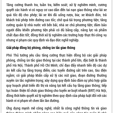
Tất cả:
66030704
Tăng cường thanh tra, tuần tra, kiểm soát; xử lý nghiêm minh, cương
quyết các hành vi có nguy cơ cao dẫn đến tai nạn giao thông như lái xe
quá tốc độ cho phép; lái xe khi đã uống rượu, bia; xe khách đón, trả
khách trái phép trên đường cao tốc; chở quá tải trọng phương tiện; tăng
cường quản lý nhà nước với bến bãi, nhà xe chủ phương tiện; đảm bảo
người điều khiển phương tiện phải có đủ bằng cấp, năng lực và phẩm
chất đạo đức tốt; đồng thời xử lý nghiêm các trường hợp thực thi công vụ
nhưng vi phạm các quy định và đạo đức nghề nghiệp.
Giải pháp đồng bộ phòng, chống ùn tắc giao thông
Phó Thủ tướng yêu cầu tăng cường thực hiện đồng bộ các giải pháp
phòng, chống ùn tắc giao thông tại các thành phố lớn, đặc biệt là thành
phố Hà Nội, Thành phố Hồ Chí Minh; chỉ đạo đẩy nhanh tiến độ các dự
án kết cấu hạ tầng trọng điểm, các tuyến đường sắt trên cao, tàu điện
ngầm; có giải pháp khẩn cấp xử lý các nút giao, đoạn đường thường
xuyên ùn tắc nghiêm trọng; xây dựng quy định bảo đảm sự phù hợp giữa
quy hoạch phát triển đô thị và năng lực kết cấu hạ tầng giao thông; tiếp
tục hoàn thiện tổ chức giao thông cho tuyến xe buýt nhanh (BRT) Hà Nội,
đồng thời kiên quyết xử lý nghiêm theo quy định của pháp luật đối với các
hành vi vi phạm về chen lấn làn đường.
Ứng dụng mạnh mẽ công nghệ, nhất là công nghệ thông tin và giao