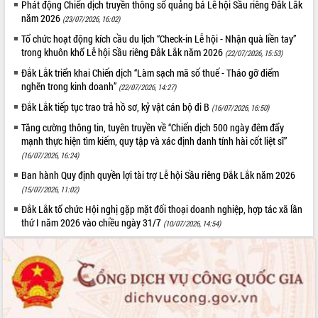
Phát động Chiến dịch truyền thông số quảng bá Lễ hội Sầu riêng Đắk Lắk
năm 2026
(23/07/2026, 16:02)
Tổ chức hoạt động kích cầu du lịch “Check-in Lễ hội - Nhận quà liền tay”
trong khuôn khổ Lễ hội Sầu riêng Đắk Lắk năm 2026
(22/07/2026, 15:53)
Đắk Lắk triển khai Chiến dịch “Làm sạch mã số thuế - Tháo gỡ điểm
nghẽn trong kinh doanh”
(22/07/2026, 14:27)
Đắk Lắk tiếp tục trao trả hồ sơ, kỷ vật cán bộ đi B
(16/07/2026, 16:50)
Tăng cường thông tin, tuyên truyền về “Chiến dịch 500 ngày đêm đẩy
mạnh thực hiện tìm kiếm, quy tập và xác định danh tính hài cốt liệt sĩ”
(16/07/2026, 16:24)
Ban hành Quy định quyền lợi tài trợ Lễ hội Sầu riêng Đắk Lắk năm 2026
(15/07/2026, 11:02)
Đắk Lắk tổ chức Hội nghị gặp mặt đối thoại doanh nghiệp, hợp tác xã lần
thứ I năm 2026 vào chiều ngày 31/7
(10/07/2026, 14:54)