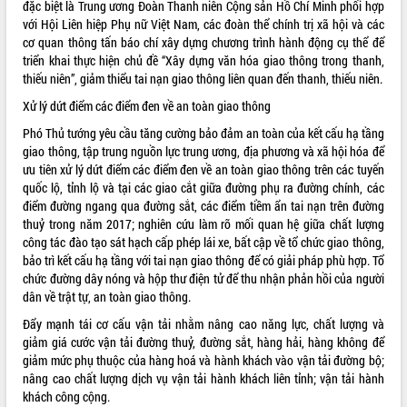
đặc biệt là Trung ương Đoàn Thanh niên Cộng sản Hồ Chí Minh phối hợp
với Hội Liên hiệp Phụ nữ Việt Nam, các đoàn thể chính trị xã hội và các
VIDEO
cơ quan thông tấn báo chí xây dựng chương trình hành động cụ thể để
Không có file video nào để phát.
triển khai thực hiện chủ đề “Xây dựng văn hóa giao thông trong thanh,
thiếu niên”, giảm thiểu tai nạn giao thông liên quan đến thanh, thiếu niên.
ALBUM ẢNH
Xử lý dứt điểm các điểm đen về an toàn giao thông
Phó Thủ tướng yêu cầu tăng cường bảo đảm an toàn của kết cấu hạ tầng
giao thông, tập trung nguồn lực trung ương, địa phương và xã hội hóa để
ưu tiên xử lý dứt điểm các điểm đen về an toàn giao thông trên các tuyến
quốc lộ, tỉnh lộ và tại các giao cắt giữa đường phụ ra đường chính, các
điểm đường ngang qua đường sắt, các điểm tiềm ẩn tai nạn trên đường
thuỷ trong năm 2017; nghiên cứu làm rõ mối quan hệ giữa chất lượng
công tác đào tạo sát hạch cấp phép lái xe, bất cập về tổ chức giao thông,
bảo trì kết cấu hạ tầng với tai nạn giao thông để có giải pháp phù hợp. Tổ
chức đường dây nóng và hộp thư điện tử để thu nhận phản hồi của người
LIÊN KẾT WEB
dân về trật tự, an toàn giao thông.
Đẩy mạnh tái cơ cấu vận tải nhằm nâng cao năng lực, chất lượng và
giảm giá cước vận tải đường thuỷ, đường sắt, hàng hải, hàng không để
giảm mức phụ thuộc của hàng hoá và hành khách vào vận tải đường bộ;
THỐNG KÊ TRUY CẬP
nâng cao chất lượng dịch vụ vận tải hành khách liên tỉnh; vận tải hành
khách công cộng.
Hôm nay:
17964