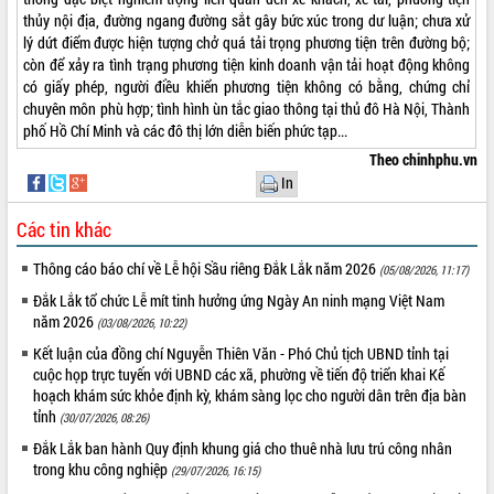
thủy nội địa, đường ngang đường sắt gây bức xúc trong dư luận; chưa xử
lý dứt điểm được hiện tượng chở quá tải trọng phương tiện trên đường bộ;
còn để xảy ra tình trạng phương tiện kinh doanh vận tải hoạt động không
có giấy phép, người điều khiển phương tiện không có bằng, chứng chỉ
chuyên môn phù hợp; tình hình ùn tắc giao thông tại thủ đô Hà Nội, Thành
phố Hồ Chí Minh và các đô thị lớn diễn biến phức tạp...
Theo chinhphu.vn
In
Các tin khác
Thông cáo báo chí về Lễ hội Sầu riêng Đắk Lắk năm 2026
(05/08/2026, 11:17)
Đắk Lắk tổ chức Lễ mít tinh hưởng ứng Ngày An ninh mạng Việt Nam
năm 2026
(03/08/2026, 10:22)
Kết luận của đồng chí Nguyễn Thiên Văn - Phó Chủ tịch UBND tỉnh tại
cuộc họp trực tuyến với UBND các xã, phường về tiến độ triển khai Kế
hoạch khám sức khỏe định kỳ, khám sàng lọc cho người dân trên địa bàn
tỉnh
(30/07/2026, 08:26)
Đắk Lắk ban hành Quy định khung giá cho thuê nhà lưu trú công nhân
trong khu công nghiệp
(29/07/2026, 16:15)