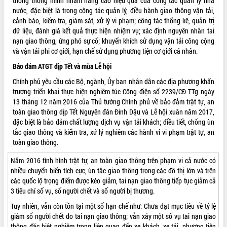
thông thông minh nhằm nâng cao hiệu quả của công tác quản lý nhà
nước, đặc biệt là trong công tác quản lý, điều hành giao thông vận tải,
cảnh báo, kiểm tra, giám sát, xử lý vi phạm; công tác thống kê, quản trị
dữ liệu, đánh giá kết quả thực hiện nhiệm vụ; xác định nguyên nhân tai
nạn giao thông, ứng phó sự cố; khuyến khích sử dụng vận tải công cộng
và vận tải phi cơ giới, hạn chế sử dụng phương tiện cơ giới cá nhân.
Bảo đảm ATGT dịp Tết và mùa Lễ hội
Chính phủ yêu cầu các Bộ, ngành, Ủy ban nhân dân các địa phương khẩn
trương triển khai thực hiện nghiêm túc Công điện số 2239/CĐ-TTg ngày
13 tháng 12 năm 2016 của Thủ tướng Chính phủ về bảo đảm trật tự, an
toàn giao thông dịp Tết Nguyên đán Đinh Dậu và Lễ hội xuân năm 2017,
đặc biệt là bảo đảm chất lượng dịch vụ vận tải khách; điều tiết, chống ùn
tắc giao thông và kiểm tra, xử lý nghiêm các hành vi vi phạm trật tự, an
toàn giao thông.
Năm 2016 tình hình trật tự, an toàn giao thông trên phạm vi cả nước có
nhiều chuyển biến tích cực, ùn tắc giao thông trong các đô thị lớn và trên
các quốc lộ trọng điểm được kéo giảm, tai nạn giao thông tiếp tục giảm cả
3 tiêu chí số vụ, số người chết và số người bị thương.
Tuy nhiên, vẫn còn tồn tại một số hạn chế như: Chưa đạt mục tiêu về tỷ lệ
giảm số người chết do tai nạn giao thông; vẫn xảy một số vụ tai nạn giao
thông đặc biệt nghiêm trọng liên quan đến xe khách, xe tải, phương tiện