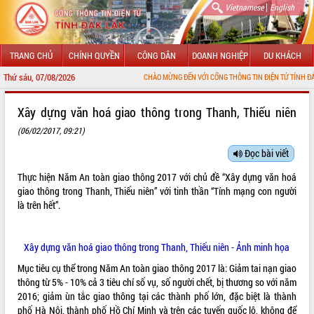
|
Vietnamese
English
TRANG CHỦ
CHÍNH QUYỀN
CÔNG DÂN
DOANH NGHIỆP
DU KHÁCH
Thứ sáu, 07/08/2026
CHÀO MỪNG ĐẾN VỚI CỔNG THÔNG TIN ĐIỆN TỬ TỈNH ĐẮK LẮK
GIỚI THIỆU
Xây dựng văn hoá giao thông trong Thanh, Thiếu niên
(06/02/2017, 09:21)
LÃNH ĐẠO UBND TỈNH
Đọc bài viết
TIN TỨC SỰ KIỆN
Thực hiện Năm An toàn giao thông 2017 với chủ đề “Xây dựng văn hoá
SỞ, BAN, NGÀNH
giao thông trong Thanh, Thiếu niên” với tinh thần “Tính mạng con người
là trên hết”.
UBND CÁC XÃ, PHƯỜNG
Xây dựng văn hoá giao thông trong Thanh, Thiếu niên - Ảnh minh họa
THÔNG TIN CHỈ ĐẠO ĐIỀU HÀNH
Mục tiêu cụ thể trong Năm An toàn giao thông 2017 là: Giảm tai nạn giao
HỆ THỐNG VĂN BẢN
thông từ 5% - 10% cả 3 tiêu chí số vụ, số người chết, bị thương so với năm
2016; giảm ùn tắc giao thông tại các thành phố lớn, đặc biệt là thành
VĂN BẢN HĐND TỈNH
phố Hà Nội, thành phố Hồ Chí Minh và trên các tuyến quốc lộ, không để