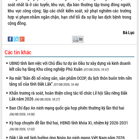
soát nhất là ở các tuyến, khu vực, địa bàn thường tập trung đông người,
VIDEO
khu vực công cộng; lập các chốt kiểm soát, xử phạt nghiêm các trường
hợp vi phạm nhằm ngăn chặn, hạn chế tối đa sự lây lan dịch bệnh trong
Không có file video nào để phát.
cộng đồng.
Bá Lục
ALBUM ẢNH
In
Các tin khác
UBND tỉnh làm việc với Chủ đầu tư dự án Đầu tư xây dựng và kinh doanh
kết cấu hạ tầng Khu công nghiệp Phú Xuân
(07/08/2026, 19:47)
Ra mắt “Bản đồ số nông sản, sản phẩm OCOP, du lịch thôn buôn trên nền
tảng số của tỉnh Đắk Lắk”
(07/08/2026, 16:46)
Khẩn trương rà soát, hoàn thiện công tác tổ chức Lễ hội Sầu riêng Đắk
LIÊN KẾT WEB
Lắk năm 2026
(06/08/2026, 18:27)
Ban Chỉ đạo An ninh mạng quốc gia họp phiên thường kỳ lần thứ hai
(06/08/2026, 14:06)
Kỳ họp chuyên đề lần thứ hai, HĐND tỉnh khóa XI, nhiệm kỳ 2026-2031
THỐNG KÊ TRUY CẬP
(06/08/2026, 12:02)
Hôm nay:
33475
Đắk Lắk mít tinh hưởng ứng Ngày An ninh mạng Việt Nam năm 2026