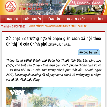
|
Vietnamese
English
TRANG CHỦ
CHÍNH QUYỀN
CÔNG DÂN
DOANH NGHIỆP
DU KHÁCH
Thứ bảy, 08/08/2026
CHÀO MỪNG ĐẾN VỚI CỔNG THÔNG TIN ĐIỆN TỬ TỈNH ĐẮK LẮK
GIỚI THIỆU
Xử phạt 23 trường hợp vi phạm giãn cách xã hội theo
Chỉ thị 16 của Chính phủ
(27/07/2021, 10:21)
LÃNH ĐẠO UBND TỈNH
Đọc bài viết
TIN TỨC SỰ KIỆN
Thông tin từ UBND thành phố Buôn Ma Thuột, tỉnh Đắk Lắk sáng nay
SỞ, BAN, NGÀNH
(27/7) cho biết, sau 3 ngày thực hiện giãn cách phòng chống dịch Covid
– 19 theo Chỉ thị 16 của Thủ tướng Chính phủ (bắt đầu từ 00h ngày
UBND CÁC XÃ, PHƯỜNG
24/7), lực lượng chức năng đã xử phạt hành chính 23 trường hợp vi phạm
với số tiền 41,5 triệu đồng.
THÔNG TIN CHỈ ĐẠO ĐIỀU HÀNH
HỆ THỐNG VĂN BẢN
VĂN BẢN HĐND TỈNH