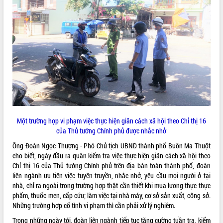
ĐIỂM TIN VĂN BẢN
QUY HOẠCH - KẾ HOẠCH
Một trường hợp vi phạm việc thực hiện giãn cách xã hội theo Chỉ thị 16
của Thủ tướng Chính phủ được nhắc nhở
Ông Đoàn Ngọc Thượng - Phó Chủ tịch UBND thành phố Buôn Ma Thuột
cho biết, ngày đầu ra quân kiểm tra việc thực hiện giãn cách xã hội theo
Chỉ thị 16 của Thủ tướng Chính phủ trên địa bàn toàn thành phố, đoàn
liên ngành ưu tiên việc tuyên truyền, nhắc nhở, yêu cầu mọi người ở tại
nhà, chỉ ra ngoài trong trường hợp thật cần thiết khi mua lương thực thực
phẩm, thuốc men, cấp cứu; làm việc tại nhà máy, cơ sở sản xuất, công sở.
Những trường hợp cố tình vi phạm thì cần phải xử lý nghiêm.
Trong những ngày tới, đoàn liên ngành tiếp tục tăng cường tuần tra, kiểm