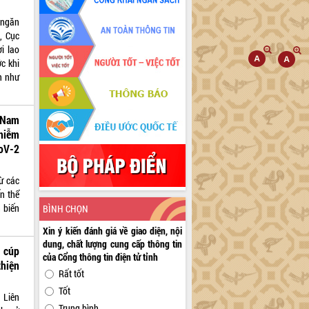
 ngăn
, Cục
i lao
ớc khi
n như
t Nam
nhiễm
oV-2
ừ các
n thể
 biến
BÌNH CHỌN
Xin ý kiến đánh giá về giao diện, nội
dung, chất lượng cung cấp thông tin
 cúp
của Cổng thông tin điện tử tỉnh
thiện
Rất tốt
Tốt
 Liên
Trung bình