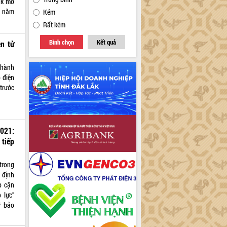
ắk mở
I năm
Kém
Rất kém
Bình chọn
Kết quả
n tử
 hành
 điện
trước
2021:
tiếp
trong
 định
p cận
 lực”
ỹ bảo