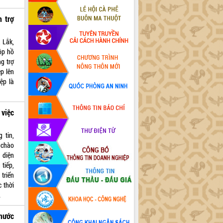
n trợ
 Lắk,
ộp hồ
ng trợ
ệp lên
ệp là
 việc
 tin,
 chào
 diện
 tiếp,
triển
 thời
.
 nước