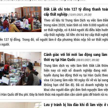
Đắk Lắk chi trên 127 tỷ đồng thanh toá
cấp thất nghiệp
(13/01/2021, 20:28)
Theo số liệu từ Trung tâm Dịch vụ việc làm Đắk
trong năm 2020, toàn tỉnh có trên 9.000 người n
sơ thất nghiệp, có 8.844 người đủ điều kiện hưở
cấp thất nghiệp. Số tiền chi trả trợ cấp thất nghi
trên 127 tỷ đồng. Trong đó, số người làm ở địa phương khác nộp hồ sơ thất nghi
6 người.
Cảnh giác với lời mời lao động sang làm
thời vụ tại Hàn Quốc
(08/01/2021, 09:58)
Trung tâm dịch vụ việc làm tỉnh Đắk Lắk thông
hiện nay có một số doanh nghiệp đang mời
tuyển dụng lao động thời vụ tại Hàn Quốc theo
visa C4 (sang làm việc 90 ngày rồi về và lại sang
không hạn chế lần đi). Đã có doanh nghiệp tự 
khai cho người dân ghi đơn tình nguyện làm việc
i Hàn Quốc để thu phí. Đây là hình thức mà người dân cần cảnh giác để tránh rủi ro
Lưu ý tránh bị lừa đảo khi đi làm việc ở