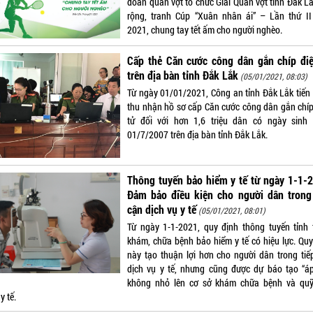
đoàn quần vợt tổ chức Giải Quần vợt tỉnh Đắk L
rộng, tranh Cúp “Xuân nhân ái” – Lần thứ I
2021, chung tay tết ấm cho người nghèo.
Cấp thẻ Căn cước công dân gắn chíp điệ
trên địa bàn tỉnh Đắk Lắk
(05/01/2021, 08:03)
Từ ngày 01/01/2021, Công an tỉnh Đắk Lắk tiến
thu nhận hồ sơ cấp Căn cước công dân gắn chíp
tử đối với hơn 1,6 triệu dân có ngày sinh 
01/7/2007 trên địa bàn tỉnh Đắk Lắk.
Thông tuyến bảo hiểm y tế từ ngày 1-1-
Đảm bảo điều kiện cho người dân trong 
cận dịch vụ y tế
(05/01/2021, 08:01)
Từ ngày 1-1-2021, quy định thông tuyến tỉnh 
khám, chữa bệnh bảo hiểm y tế có hiệu lực. Quy
này tạo thuận lợi hơn cho người dân trong tiế
dịch vụ y tế, nhưng cũng được dự báo tạo “áp
không nhỏ lên cơ sở khám chữa bệnh và qu
y tế.