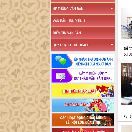
HỆ THỐNG VĂN BẢN
VĂN BẢN HĐND TỈNH
ĐIỂM TIN VĂN BẢN
QUY HOẠCH - KẾ HOẠCH
tới 
5.13
vụ tạ