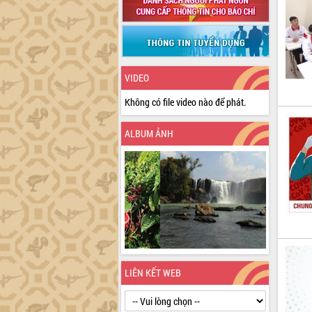
VIDEO
Không có file video nào để phát.
ALBUM ẢNH
LIÊN KẾT WEB