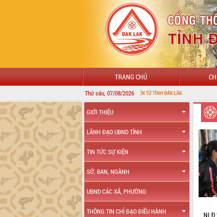
TRANG CHỦ
CH
Thứ sáu, 07/08/2026
CHÀO MỪNG ĐẾN VỚI CỔNG THÔNG TIN ĐIỆN TỬ TỈNH ĐẮK LẮK
GIỚI THIỆU
LÃNH ĐẠO UBND TỈNH
TIN TỨC SỰ KIỆN
SỞ, BAN, NGÀNH
UBND CÁC XÃ, PHƯỜNG
THÔNG TIN CHỈ ĐẠO ĐIỀU HÀNH
NLĐ t