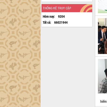
THỐNG KÊ TRUY CẬP
Hôm nay:
9204
Tất cả:
66021944
hiểm 