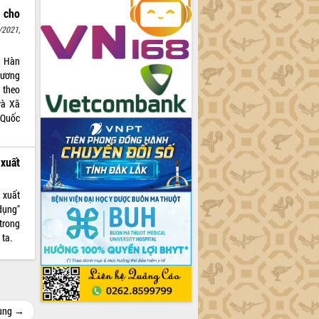
m cho
/2021,
ủ Hàn
hương
 theo
và Xã
 Quốc
xuất
à xuất
dụng"
trong
 ta.
cùng →