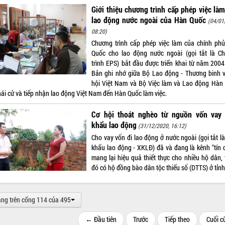
Giới thiệu chương trình cấp phép việc là
lao động nước ngoài của Hàn Quốc
(04/01
08:20)
Chương trình cấp phép việc làm của chính ph
Quốc cho lao động nước ngoài (gọi tắt là C
trình EPS) bắt đầu được triển khai từ năm 2004
Bản ghi nhớ giữa Bộ Lao động - Thương binh 
hội Việt Nam và Bộ Việc làm và Lao động Hàn
hái cử và tiếp nhận lao động Việt Nam đến Hàn Quốc làm việc.
Cơ hội thoát nghèo từ nguồn vốn vay 
khẩu lao động
(31/12/2020, 16:12)
Cho vay vốn đi lao động ở nước ngoài (gọi tắt l
khẩu lao động - XKLĐ) đã và đang là kênh "tín 
mang lại hiệu quả thiết thực cho nhiều hộ dân, 
đó có hộ đồng bào dân tộc thiểu số (DTTS) ở tỉnh
ang trên cổng 114 của 495
← Đầu tiên
Trước
Tiếp theo
Cuối 