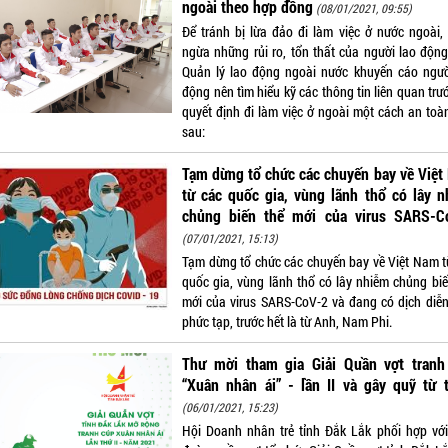
ngoài theo hợp đồng
(08/01/2021, 09:55)
Để tránh bị lừa đảo đi làm việc ở nước ngoài,
ngừa những rủi ro, tổn thất của người lao động
Quản lý lao động ngoài nước khuyến cáo ngườ
động nên tìm hiểu kỹ các thông tin liên quan trư
quyết định đi làm việc ở ngoài một cách an toà
sau:
Tạm dừng tổ chức các chuyến bay về Việ
từ các quốc gia, vùng lãnh thổ có lây 
chủng biến thể mới của virus SARS-C
(07/01/2021, 15:13)
Tạm dừng tổ chức các chuyến bay về Việt Nam t
quốc gia, vùng lãnh thổ có lây nhiễm chủng biế
mới của virus SARS-CoV-2 và đang có dịch diễn
phức tạp, trước hết là từ Anh, Nam Phi.
Thư mời tham gia Giải Quần vợt tranh
“Xuân nhân ái” - lần II và gây quỹ từ 
(06/01/2021, 15:23)
Hội Doanh nhân trẻ tỉnh Đắk Lắk phối hợp với