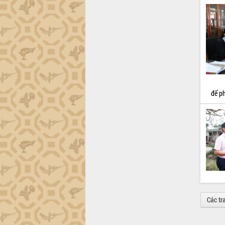
để p
Các tr