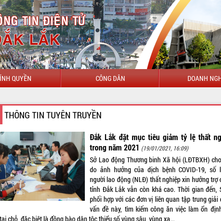
ÍNH QUYỀN
CÔNG DÂN
DOANH NGH
THÔNG TIN TUYÊN TRUYỀN
Đắk Lắk đặt mục tiêu giảm tỷ lệ thất n
trong năm 2021
(19/01/2021, 16:09)
Sở Lao động Thương binh Xã hội (LĐTBXH) cho 
do ảnh hưởng của dịch bệnh COVID-19, số 
người lao động (NLĐ) thất nghiệp xin hưởng trợ 
tỉnh Đắk Lắk vẫn còn khá cao. Thời gian đến, 
phối hợp với các đơn vị liên quan tập trung giải
vấn đề này, tìm kiếm công ăn việc làm ổn địn
ại chỗ, đặc biệt là đồng bào dân tộc thiểu số vùng sâu, vùng xa...