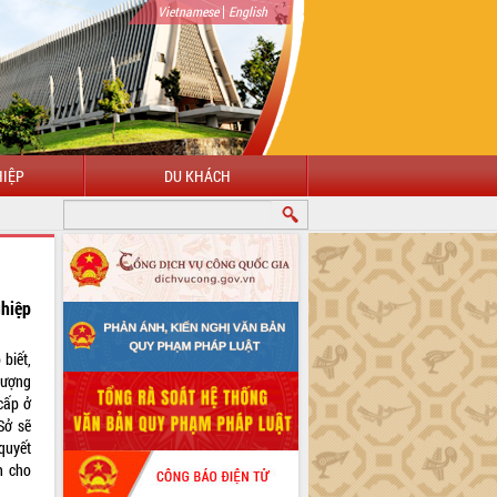
|
Vietnamese
English
IỆP
DU KHÁCH
ghiệp
biết,
lượng
cấp ở
Sở sẽ
 quyết
h cho