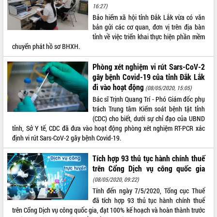
16:27)
VIDEO
Bảo hiểm xã hội tỉnh Đắk Lắk vừa có văn
bản gửi các cơ quan, đơn vị trên địa bàn
Không có file video nào để phát.
tỉnh về việc triển khai thực hiện phần mềm
chuyển phát hồ sơ BHXH.
ALBUM ẢNH
Phòng xét nghiệm vi rút Sars-CoV-2
gây bệnh Covid-19 của tỉnh Đắk Lắk
đi vào hoạt động
(08/05/2020, 15:05)
Bác sĩ Trịnh Quang Trí - Phó Giám đốc phụ
trách Trung tâm Kiểm soát bệnh tật tỉnh
(CDC) cho biết, dưới sự chỉ đạo của UBND
tỉnh, Sở Y tế, CDC đã đưa vào hoạt động phòng xét nghiệm RT-PCR xác
định vi rút Sars-CoV-2 gây bệnh Covid-19.
LIÊN KẾT WEB
Tích hợp 93 thủ tục hành chính thuế
trên Cổng Dịch vụ công quốc gia
(08/05/2020, 09:22)
Tính đến ngày 7/5/2020, Tổng cục Thuế
THỐNG KÊ TRUY CẬP
đã tích hợp 93 thủ tục hành chính thuế
trên Cổng Dịch vụ công quốc gia, đạt 100% kế hoạch và hoàn thành trước
Hôm nay:
22134