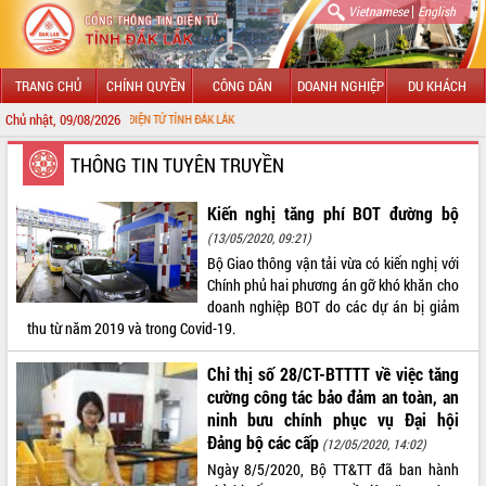
|
Vietnamese
English
TRANG CHỦ
CHÍNH QUYỀN
CÔNG DÂN
DOANH NGHIỆP
DU KHÁCH
Chủ nhật, 09/08/2026
THÔNG TIN ĐIỆN TỬ TỈNH ĐẮK LẮK
GIỚI THIỆU
THÔNG TIN TUYÊN TRUYỀN
LÃNH ĐẠO UBND TỈNH
Kiến nghị tăng phí BOT đường bộ
(13/05/2020, 09:21)
TIN TỨC SỰ KIỆN
Bộ Giao thông vận tải vừa có kiến nghị với
Chính phủ hai phương án gỡ khó khăn cho
SỞ, BAN, NGÀNH
doanh nghiệp BOT do các dự án bị giảm
thu từ năm 2019 và trong Covid-19.
UBND CÁC XÃ, PHƯỜNG
Chỉ thị số 28/CT-BTTTT về việc tăng
THÔNG TIN CHỈ ĐẠO ĐIỀU HÀNH
cường công tác bảo đảm an toàn, an
ninh bưu chính phục vụ Đại hội
HỆ THỐNG VĂN BẢN
Đảng bộ các cấp
(12/05/2020, 14:02)
Ngày 8/5/2020, Bộ TT&TT đã ban hành
VĂN BẢN HĐND TỈNH