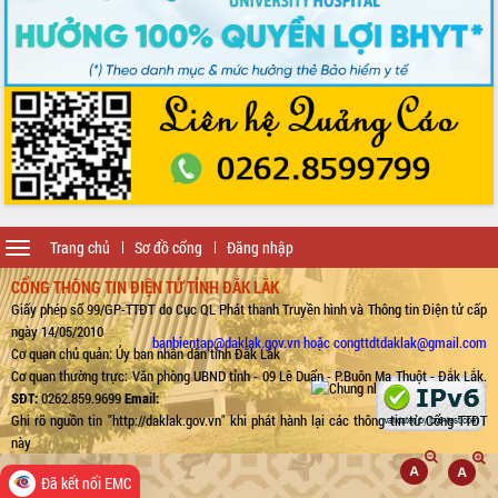
Toggle
Trang chủ
Sơ đồ cổng
Đăng nhập
navigation
CỔNG THÔNG TIN ĐIỆN TỬ TỈNH ĐẮK LẮK
Giấy phép số 99/GP-TTĐT do Cục QL Phát thanh Truyền hình và Thông tin Điện tử cấp
ngày 14/05/2010
banbientap@daklak.gov.vn hoặc congttdtdaklak@gmail.com
Cơ quan chủ quản: Ủy ban nhân dân tỉnh Đắk Lắk
Cơ quan thường trực: Văn phòng UBND tỉnh - 09 Lê Duẩn - P.Buôn Ma Thuột - Đắk Lắk.
SĐT:
0262.859.9699
Email:
Ghi rõ nguồn tin "http://daklak.gov.vn" khi phát hành lại các thông tin từ Cổng TTĐT
này
Đã kết nối EMC