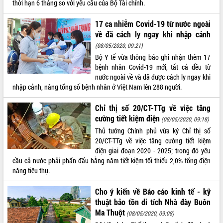
thời hạn 6 tháng so với yêu cầu của Bộ Tài chính.
Tất cả:
66107802
17 ca nhiễm Covid-19 từ nước ngoài
về đã cách ly ngay khi nhập cảnh
(08/05/2020, 09:21)
Bộ Y tế vừa thông báo ghi nhận thêm 17
bệnh nhân Covid-19 mới, tất cả đều từ
nước ngoài về và đã được cách ly ngay khi
nhập cảnh, nâng tổng số bệnh nhân ở Việt Nam lên 288 người.
Chỉ thị số 20/CT-TTg về việc tăng
cường tiết kiệm điện
(08/05/2020, 09:18)
Thủ tướng Chính phủ vừa ký Chỉ thị số
20/CT-TTg về việc tăng cường tiết kiệm
điện giai đoạn 2020 - 2025; trong đó yêu
cầu cả nước phải phấn đấu hằng năm tiết kiệm tối thiểu 2,0% tổng điện
năng tiêu thụ.
Cho ý kiến về Báo cáo kinh tế - kỹ
thuật bảo tồn di tích Nhà đày Buôn
Ma Thuột
(08/05/2020, 09:08)