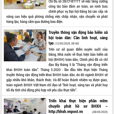
Chỉ thị số 28/CT-BTTTT về việc tăng cường
công tác bảo đảm an toàn, an ninh bưu
ĐIỂM TIN VĂN BẢN
chính phục vụ Đại hội Đảng bộ các cấp và
nâng cao hiệu quả phòng chống việc chấp nhận, vận chuyển và phát
QUY HOẠCH - KẾ HOẠCH
hàng lậu, hàng cấm qua đường bưu điện.
Truyền thông vận động bảo hiểm xã
hội toàn dân: Cần linh hoạt, sáng
tạo
(12/05/2020, 08:40)
Trên cơ sở quan điểm xuyên suốt của
Đảng, Nhà nước về thực hiện bảo hiểm xã
hội (BHXH) toàn dân, Chính phủ đã có chỉ
đạo lấy tháng 5 là “Tháng vận động triển
khai BHXH toàn dân”. Tháng 5.2020 - lần đầu tiên thực hiện Tháng
truyền thông vận động triển khai BHXH toàn dân, do đó ngành BHXH sẽ
gặp nhiều khó khăn, thách thức. Và để hoàn thành nhiệm vụ được giao,
toàn ngành BHXH Việt Nam chỉ đạo sẽ “linh hoạt, sáng tạo và phát huy
tối đa tính chủ động phù hợp với yêu cầu thực tiễn”.
Triển khai thực hiện phần mềm
chuyển phát hồ sơ BHXH –
http://bhxh.vnpost.vn
(08/05/2020,