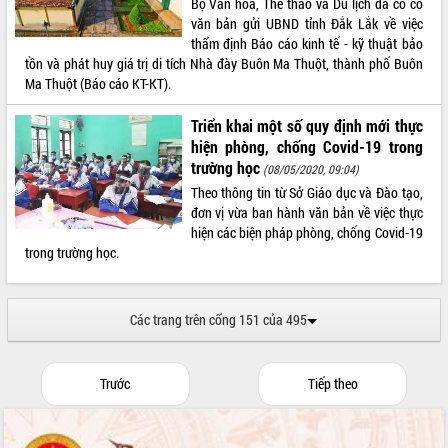
Bộ Văn hóa, Thể thao và Du lịch đã có có
văn bản gửi UBND tỉnh Đắk Lắk về việc
thẩm định Báo cáo kinh tế - kỹ thuật bảo
tồn và phát huy giá trị di tích Nhà đày Buôn Ma Thuột, thành phố Buôn
Ma Thuột (Báo cáo KT-KT).
Triển khai một số quy định mới thực
hiện phòng, chống Covid-19 trong
trường học
(08/05/2020, 09:04)
Theo thông tin từ Sở Giáo dục và Đào tạo,
đơn vị vừa ban hành văn bản về việc thực
hiện các biện pháp phòng, chống Covid-19
trong trường học.
Các trang trên cổng 151 của 495
Trước
Tiếp theo