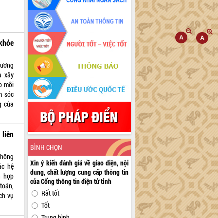
khỏe
hương
à xây
o mỗi
m sóc
g của
liên
BÌNH CHỌN
Thông
Xin ý kiến đánh giá về giao diện, nội
ác hệ
dung, chất lượng cung cấp thông tin
h hợp
của Cổng thông tin điện tử tỉnh
toán,
Rất tốt
ch vụ
Tốt
Trung bình