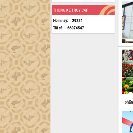
THỐNG KÊ TRUY CẬP
Hôm nay:
29224
Tất cả:
66074547
phẩm