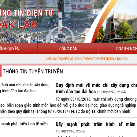
ÍNH QUYỀN
CÔNG DÂN
DOANH NGH
CHÀO MỪNG ĐẾN VỚI CỔNG THÔNG TIN ĐIỆN TỬ TỈNH ĐẮK LẮK
THÔNG TIN TUYÊN TRUYỀN
Quy định mới về mức chi xây dựng ch
trình đào tạo đại học
(11/09/2018, 08:08)
Từ ngày 03/10/2018, mức chi xây dựng chương 
tạo, biên soạn giáo trình môn học đối với giáo dục đại học, giáo dục nghề nghiệp
 hiện theo quy định tại Thông tư 76/2018/TT-BTC do Bộ Tài chính mới ban hành.
Đẩy mạnh phát triển kinh tế miền
(11/09/2018, 08:02)