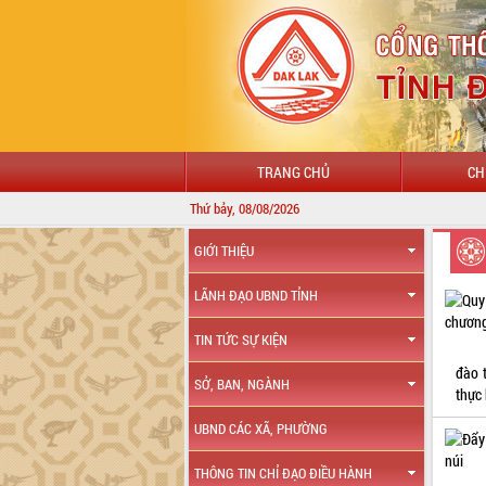
TRANG CHỦ
CH
Thứ bảy, 08/08/2026
GIỚI THIỆU
LÃNH ĐẠO UBND TỈNH
TIN TỨC SỰ KIỆN
đào 
SỞ, BAN, NGÀNH
thực
UBND CÁC XÃ, PHƯỜNG
THÔNG TIN CHỈ ĐẠO ĐIỀU HÀNH