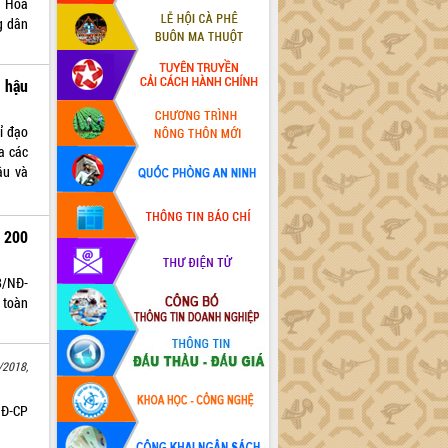
g Hòa
g dân
c hậu
ỉ đạo
ủa các
ậu và
 200
8/NĐ-
 toàn
/2018,
NĐ-CP