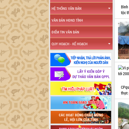
Bình
HỆ THỐNG VĂN BẢN
tộc t
VĂN BẢN HĐND TỈNH
ĐIỂM TIN VĂN BẢN
QUY HOẠCH - KẾ HOẠCH
CPqu
thực 