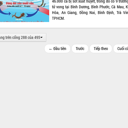
46.000 ca bị sốt xuất huyết, trong đó có 9 trườ
tử vong tại Bình Dương, Bình Phước, Cà Mau, 
Hòa, An Giang, Đồng Nai, Bình Định, Trà Vi
TPHCM.
ang trên cổng 288 của 495
← Đầu tiên
Trước
Tiếp theo
Cuối 