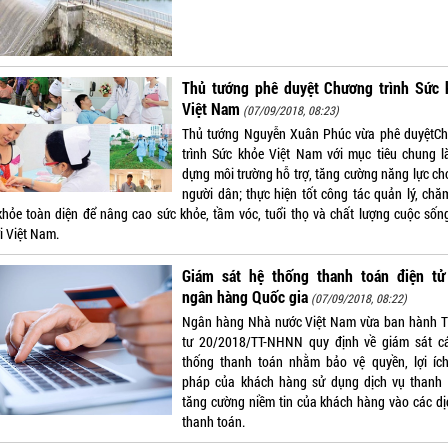
Thủ tướng phê duyệt Chương trình Sức 
Việt Nam
(07/09/2018, 08:23)
Thủ tướng Nguyễn Xuân Phúc vừa phê duyệtC
trình Sức khỏe Việt Nam với mục tiêu chung l
dựng môi trường hỗ trợ, tăng cường năng lực ch
người dân; thực hiện tốt công tác quản lý, chă
khỏe toàn diện để nâng cao sức khỏe, tầm vóc, tuổi thọ và chất lượng cuộc sốn
i Việt Nam.
Giám sát hệ thống thanh toán điện tử 
ngân hàng Quốc gia
(07/09/2018, 08:22)
Ngân hàng Nhà nước Việt Nam vừa ban hành 
tư 20/2018/TT-NHNN quy định về giám sát c
thống thanh toán nhằm bảo vệ quyền, lợi íc
pháp của khách hàng sử dụng dịch vụ thanh 
tăng cường niềm tin của khách hàng vào các dị
thanh toán.