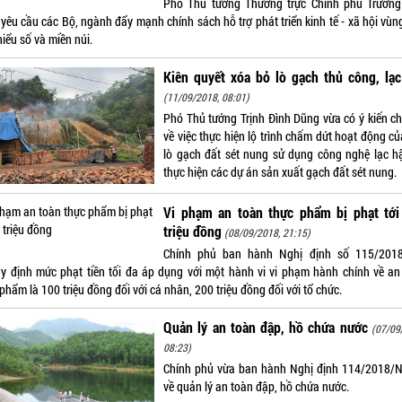
Phó Thủ tướng Thường trực Chính phủ Trươn
 yêu cầu các Bộ, ngành đẩy mạnh chính sách hỗ trợ phát triển kinh tế - xã hội vùn
hiểu số và miền núi.
Kiên quyết xóa bỏ lò gạch thủ công, lạ
(11/09/2018, 08:01)
Phó Thủ tướng Trịnh Đình Dũng vừa có ý kiến ch
về việc thực hiện lộ trình chấm dứt hoạt động c
lò gạch đất sét nung sử dụng công nghệ lạc h
thực hiện các dự án sản xuất gạch đất sét nung.
Vi phạm an toàn thực phẩm bị phạt tới
triệu đồng
(08/09/2018, 21:15)
Chính phủ ban hành Nghị định số 115/201
y định mức phạt tiền tối đa áp dụng với một hành vi vi phạm hành chính về an
phẩm là 100 triệu đồng đối với cá nhân, 200 triệu đồng đối với tổ chức.
Quản lý an toàn đập, hồ chứa nước
(07/09
08:23)
Chính phủ vừa ban hành Nghị định 114/2018/
về quản lý an toàn đập, hồ chứa nước.