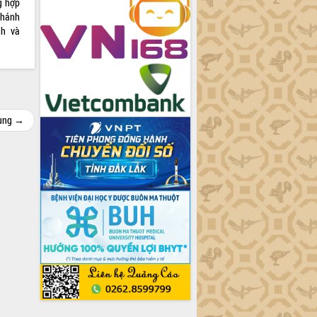
ng hợp
Khánh
nh và
cùng →