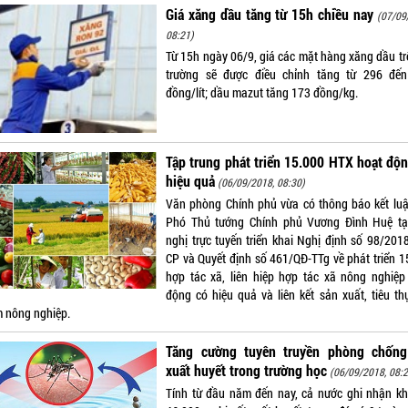
Giá xăng dầu tăng từ 15h chiều nay
(07/09
08:21)
Từ 15h ngày 06/9, giá các mặt hàng xăng dầu trê
trường sẽ được điều chỉnh tăng từ 296 đế
đồng/lít; dầu mazut tăng 173 đồng/kg.
Tập trung phát triển 15.000 HTX hoạt độ
hiệu quả
(06/09/2018, 08:30)
Văn phòng Chính phủ vừa có thông báo kết lu
Phó Thủ tướng Chính phủ Vương Đình Huệ tạ
nghị trực tuyến triển khai Nghị định số 98/201
CP và Quyết định số 461/QĐ-TTg về phát triển 1
hợp tác xã, liên hiệp hợp tác xã nông nghiệp
động có hiệu quả và liên kết sản xuất, tiêu th
 nông nghiệp.
Tăng cường tuyên truyền phòng chống
xuất huyết trong trường học
(06/09/2018, 08:2
Tính từ đầu năm đến nay, cả nước ghi nhận k