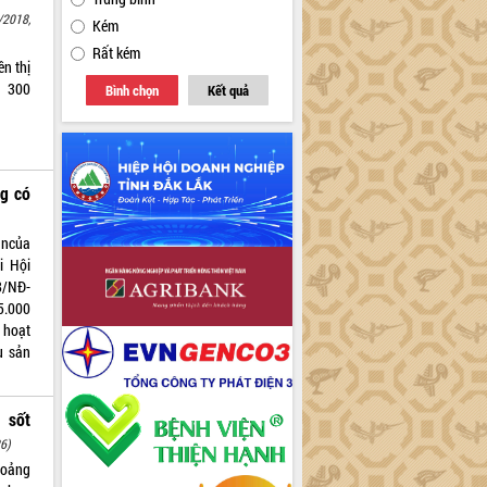
/2018,
Kém
Rất kém
n thị
n 300
Bình chọn
Kết quả
ng có
ậncủa
i Hội
8/NĐ-
5.000
 hoạt
ụ sản
 sốt
6)
hoảng