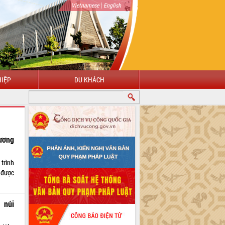
|
Vietnamese
English
IỆP
DU KHÁCH
ương
trình
 được
 núi