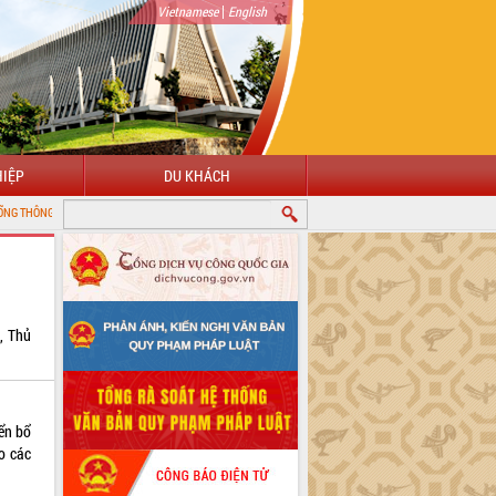
|
Vietnamese
English
IỆP
DU KHÁCH
 ĐIỆN TỬ TỈNH ĐẮK LẮK
, Thủ
yển bổ
ào các