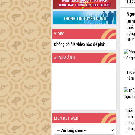
1.15
Ngư
UBND
thiểu
động
VIDEO
BHYT
Không có file video nào để phát.
ALBUM ẢNH
TTgv
năm 
triể
tỉnh,
LIÊN KẾT WEB
nhiệ
phủ 