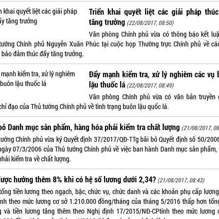
Triển khai quyết liệt các giải pháp thú
tăng trưởng
(22/08/2017, 08:50)
Văn phòng Chính phủ vừa có thông báo kết lu
tướng Chính phủ Nguyễn Xuân Phúc tại cuộc họp Thường trực Chính phủ về các
 bảo đảm thúc đẩy tăng trưởng.
Đẩy mạnh kiểm tra, xử lý nghiêm các vụ
lậu thuốc lá
(22/08/2017, 08:49)
Văn phòng Chính phủ vừa có văn bản truyền 
chỉ đạo của Thủ tướng Chính phủ về tình trạng buôn lậu quốc lá.
bỏ Danh mục sản phẩm, hàng hóa phải kiểm tra chất lượng
(21/08/2017, 08
tướng Chính phủ vừa ký Quyết định 37/2017/QĐ-TTg bãi bỏ Quyết định số 50/200
ngày 07/3/2006 của Thủ tướng Chính phủ về việc ban hành Danh mục sản phẩm,
hải kiểm tra về chất lượng.
ược hưởng thêm 8% khi có hệ số lương dưới 2,34?
(21/08/2017, 08:43)
tổng tiền lương theo ngạch, bậc, chức vụ, chức danh và các khoản phụ cấp lương
tính theo mức lương cơ sở 1.210.000 đồng/tháng của tháng 5/2016 thấp hơn tổng
g và tiền lương tăng thêm theo Nghị định 17/2015/NĐ-CPtính theo mức lương 