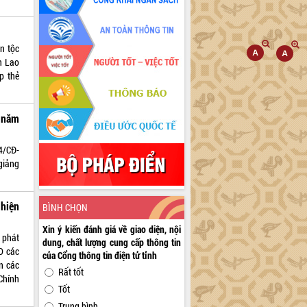
n tộc
an Lao
p thẻ
 năm
4/CĐ-
giảng
hiện
BÌNH CHỌN
Xin ý kiến đánh giá về giao diện, nội
 phát
dung, chất lượng cung cấp thông tin
D các
của Cổng thông tin điện tử tỉnh
ện các
Rất tốt
Chính
Tốt
Trung bình