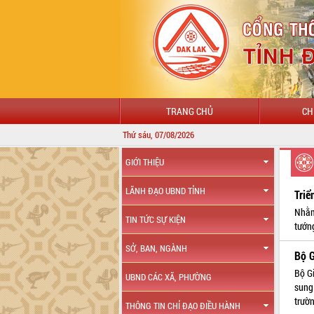
TRANG CHỦ
CH
Thứ sáu, 07/08/2026
GIỚI THIỆU
LÃNH ĐẠO UBND TỈNH
Triể
Nhằm
TIN TỨC SỰ KIỆN
tướn
SỞ, BAN, NGÀNH
Bộ G
Bộ Gi
UBND CÁC XÃ, PHƯỜNG
sung 
trườ
THÔNG TIN CHỈ ĐẠO ĐIỀU HÀNH