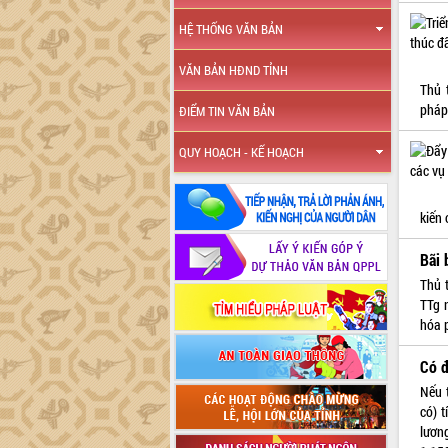
HỆ THỐNG VĂN BẢN
VĂN BẢN HĐND TỈNH
Thủ 
pháp
ĐIỂM TIN VĂN BẢN
QUY HOẠCH - KẾ HOẠCH
kiến 
Bãi 
Thủ 
TTg 
hóa p
Có đ
Nếu 
có) 
lươn