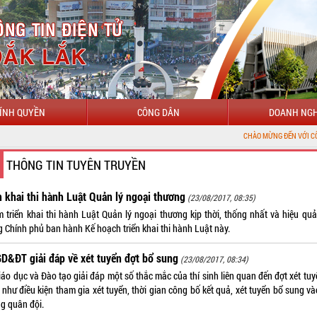
ÍNH QUYỀN
CÔNG DÂN
DOANH NGH
CHÀO MỪNG ĐẾN VỚI CỔNG THÔNG TIN
THÔNG TIN TUYÊN TRUYỀN
n khai thi hành Luật Quản lý ngoại thương
(23/08/2017, 08:35)
 triển khai thi hành Luật Quản lý ngoại thương kịp thời, thống nhất và hiệu quả
g Chính phủ ban hành Kế hoạch triển khai thi hành Luật này.
D&ĐT giải đáp về xét tuyển đợt bổ sung
(23/08/2017, 08:34)
áo dục và Đào tạo giải đáp một số thắc mắc của thí sinh liên quan đến đợt xét tu
như điều kiện tham gia xét tuyển, thời gian công bố kết quả, xét tuyển bổ sung v
ng quân đội.