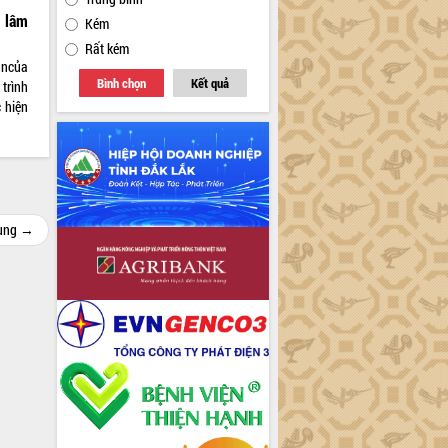
n lâm
Kém
Rất kém
ậncủa
Bình chọn
Kết quả
trình
 hiện
cùng →