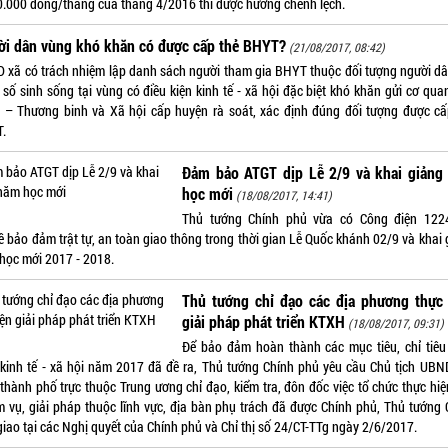
0.000 đồng/tháng của tháng 4/2016 thì được hưởng chênh lệch.
ời dân vùng khó khăn có được cấp thẻ BHYT?
(21/08/2017, 08:42)
 xã có trách nhiệm lập danh sách người tham gia BHYT thuộc đối tượng người dâ
 số sinh sống tại vùng có điều kiện kinh tế - xã hội đặc biệt khó khăn gửi cơ qu
 – Thương binh và Xã hội cấp huyện rà soát, xác định đúng đối tượng được cấ
.
Đảm bảo ATGT dịp Lễ 2/9 và khai giảng
học mới
(18/08/2017, 14:41)
Thủ tướng Chính phủ vừa có Công điện 122
ề bảo đảm trật tự, an toàn giao thông trong thời gian Lễ Quốc khánh 02/9 và khai 
học mới 2017 - 2018.
Thủ tướng chỉ đạo các địa phương thực 
giải pháp phát triển KTXH
(18/08/2017, 09:31)
Để bảo đảm hoàn thành các mục tiêu, chỉ tiêu
n kinh tế - xã hội năm 2017 đã đề ra, Thủ tướng Chính phủ yêu cầu Chủ tịch UBN
 thành phố trực thuộc Trung ương chỉ đạo, kiểm tra, đôn đốc việc tổ chức thực hi
m vụ, giải pháp thuộc lĩnh vực, địa bàn phụ trách đã được Chính phủ, Thủ tướng 
giao tại các Nghị quyết của Chính phủ và Chỉ thị số 24/CT-TTg ngày 2/6/2017.