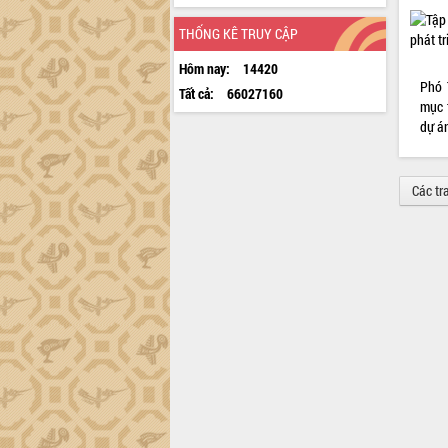
THỐNG KÊ TRUY CẬP
Hôm nay:
14420
Phó 
Tất cả:
66027160
mục 
dự án
Các tr