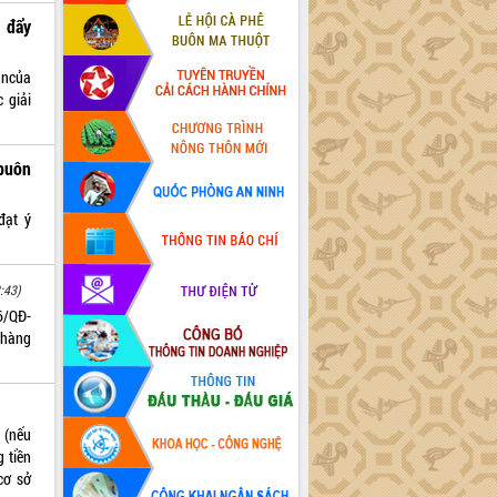
c đẩy
ậncủa
 giải
 buôn
đạt ý
:43)
6/QĐ-
 hàng
 (nếu
 tiền
cơ sở