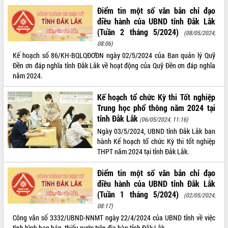
Điểm tin một số văn bản chỉ đạo
VIDEO
điều hành của UBND tỉnh Đắk Lắk
(Tuần 2 tháng 5/2024)
Không có file video nào để phát.
(08/05/2024,
08:06)
ALBUM ẢNH
Kế hoạch số 86/KH-BQLQĐƠĐN ngày 02/5/2024 của Ban quản lý Quỹ
Đền ơn đáp nghĩa tỉnh Đắk Lắk về hoạt động của Quỹ Đền ơn đáp nghĩa
năm 2024.
Kế hoạch tổ chức Kỳ thi Tốt nghiệp
Trung học phổ thông năm 2024 tại
tỉnh Đắk Lắk
(06/05/2024, 11:16)
Ngày 03/5/2024, UBND tỉnh Đắk Lắk ban
hành Kế hoạch tổ chức Kỳ thi tốt nghiệp
THPT năm 2024 tại tỉnh Đắk Lắk.
LIÊN KẾT WEB
Điểm tin một số văn bản chỉ đạo
điều hành của UBND tỉnh Đắk Lắk
(Tuần 1 tháng 5/2024)
(02/05/2024,
THỐNG KÊ TRUY CẬP
08:17)
Công văn số 3332/UBND-NNMT ngày 22/4/2024 của UBND tỉnh về việc
Hôm nay:
26343
tình hình hạn hán, thiếu nước trên địa bàn tỉnh Đắk Lắk