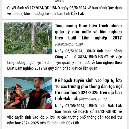
09:42)
Quyết định số 17/2024/QĐ-UBND ngày 06/5/2024 về ban hành Quy định
ĐIỂM TIN VĂN BẢN
về thi đua, khen thưởng trên địa bàn tỉnh Đắk Lắk
QUY HOẠCH - KẾ HOẠCH
Tăng cường thực hiện trách nhiệm
quản lý nhà nước về lâm nghiệp
theo Luật Lâm nghiệp 2017
(09/05/2024, 15:29)
Ngày 06/5/2024, UBND tỉnh ban hành
Công văn số 3824/UBND-NNMT về việc
tăng cường thực hiện trách nhiệm quản lý nhà nước về lâm nghiệp theo
Luật Lâm nghiệp 2017 và quy định pháp luật có liên quan.
Kế hoạch tuyển sinh vào lớp 6, lớp
10 các trường phổ thông dân tộc nội
trú năm học 2024-2025 trên địa bàn
tỉnh Đắk Lắk
(08/05/2024, 10:15)
Ngày 07/05/2024, UBND tỉnh Đắk Lắk
ban hành Kế hoạch số 88/KH-UBND về
việc tuyển sinh vào lớp 6, lớp 10 các trường phổ thông dân tộc nội trú
năm học 2024-2025 trên địa bàn tỉnh Đắk Lắk.