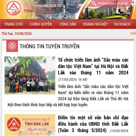
|
Vietnamese
English
TRANG CHỦ
CHÍNH QUYỀN
CÔNG DÂN
DOANH NGHIỆP
DU KHÁCH
Thứ hai, 10/08/2026
CHÀO MỪNG ĐẾN
GIỚI THIỆU
THÔNG TIN TUYÊN TRUYỀN
LÃNH ĐẠO UBND TỈNH
Tổ chức triển lãm ảnh "Sắc màu các
dân tộc Việt Nam" tại Hà Nội và Đắk
TIN TỨC SỰ KIỆN
Lắk vào tháng 11 năm 2024
(17/05/2024, 16:48)
SỞ, BAN, NGÀNH
Triển lãm ảnh "Sắc màu các dân tộc Việt
Nam" dự kiến diễn ra vào tháng 11 năm
UBND CÁC XÃ, PHƯỜNG
2024 tại Bảo tàng Đắk Lắk và Thủ đô Hà
Nội theo hình thức trực tiếp và kết hợp trực tuyến.
THÔNG TIN CHỈ ĐẠO ĐIỀU HÀNH
Điểm tin một số văn bản chỉ đạo
HỆ THỐNG VĂN BẢN
điều hành của UBND tỉnh Đắk Lắk
(Tuần 3 tháng 5/2024)
(14/05/2024,
VĂN BẢN HĐND TỈNH