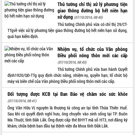
Thủ tướng chỉ thị xử lý phương tiện
VIDEO
giao thông đường bộ hết niên hạn
sử dụng
(07/10/2016, 08:45)
Không có file video nào để phát.
Thủ tướng Chính phủ vừa có chỉ thị 29/CT-
TTgvề việc xử lý phương tiện giao thông đường bộ hết niên hạn sử dụng,
ALBUM ẢNH
quá hạn kiểm định.
Nhiệm vụ, tổ chức của Văn phòng
Điều phối nông thôn mới các cấp
(07/10/2016, 08:43)
Thủ tướng Chính phủ vừa ban hành Quyết
định1920/QĐ-TTg quy định chức năng, nhiệm vụ, quyền hạn, tổ chức bộ
máy và biên chế của Văn phòng Điều phối nông thôn mới các cấp.
LIÊN KẾT WEB
Đối tượng được KCB tại Ban Bảo vệ chăm sóc sức khỏe
(07/10/2016, 08:41)
Ông Văn Hữu Vị nguyên là thượng tá công an tại tỉnh Thừa Thiên Huế.
Sau khi có quyết định nghỉ hưu, ông chuyển vào sinh sống tại TP. Buôn
Ma Thuột, tỉnh Đắk Lắk. Ông được cấp thẻ BHYT mã số HT3, nơi đăng ký
THỐNG KÊ TRUY CẬP
khám, chữa bệnh ban đầu tại Bệnh viện đa khoa tỉnh Đắk Lắk.
Hôm nay:
31686