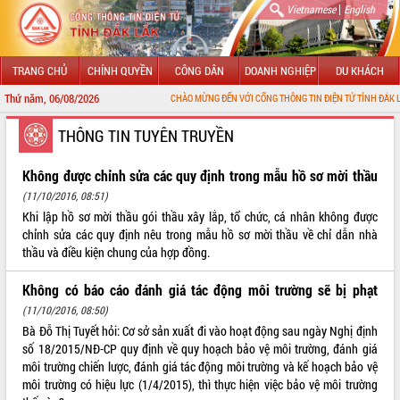
|
Vietnamese
English
TRANG CHỦ
CHÍNH QUYỀN
CÔNG DÂN
DOANH NGHIỆP
DU KHÁCH
Thứ năm, 06/08/2026
CHÀO MỪNG ĐẾN VỚI CỔNG THÔNG TIN ĐIỆN TỬ TỈNH ĐẮK LẮK
GIỚI THIỆU
THÔNG TIN TUYÊN TRUYỀN
LÃNH ĐẠO UBND TỈNH
Không được chỉnh sửa các quy định trong mẫu hồ sơ mời thầu
(11/10/2016, 08:51)
TIN TỨC SỰ KIỆN
Khi lập hồ sơ mời thầu gói thầu xây lắp, tổ chức, cá nhân không được
chỉnh sửa các quy định nêu trong mẫu hồ sơ mời thầu về chỉ dẫn nhà
SỞ, BAN, NGÀNH
thầu và điều kiện chung của hợp đồng.
UBND CÁC XÃ, PHƯỜNG
Không có báo cáo đánh giá tác động môi trường sẽ bị phạt
(11/10/2016, 08:50)
THÔNG TIN CHỈ ĐẠO ĐIỀU HÀNH
Bà Đỗ Thị Tuyết hỏi: Cơ sở sản xuất đi vào hoạt động sau ngày Nghị định
số 18/2015/NĐ-CP quy định về quy hoạch bảo vệ môi trường, đánh giá
HỆ THỐNG VĂN BẢN
môi trường chiến lược, đánh giá tác động môi trường và kế hoạch bảo vệ
môi trường có hiệu lực (1/4/2015), thì thực hiện việc bảo vệ môi trường
VĂN BẢN HĐND TỈNH