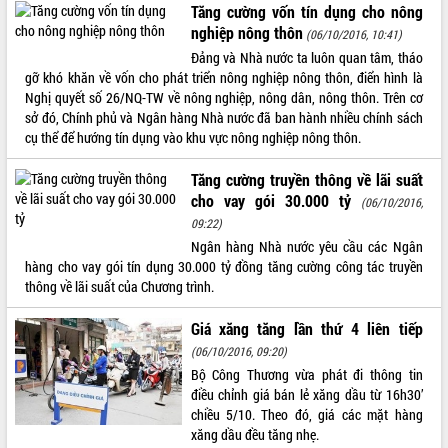
Tăng cường vốn tín dụng cho nông
Tất cả:
66007828
nghiệp nông thôn
(06/10/2016, 10:41)
Đảng và Nhà nước ta luôn quan tâm, tháo
gỡ khó khăn về vốn cho phát triển nông nghiệp nông thôn, điển hình là
Nghị quyết số 26/NQ-TW về nông nghiệp, nông dân, nông thôn. Trên cơ
sở đó, Chính phủ và Ngân hàng Nhà nước đã ban hành nhiều chính sách
cụ thể để hướng tín dụng vào khu vực nông nghiệp nông thôn.
Tăng cường truyền thông về lãi suất
cho vay gói 30.000 tỷ
(06/10/2016,
09:22)
Ngân hàng Nhà nước yêu cầu các Ngân
hàng cho vay gói tín dụng 30.000 tỷ đồng tăng cường công tác truyền
thông về lãi suất của Chương trình.
Giá xăng tăng lần thứ 4 liên tiếp
(06/10/2016, 09:20)
Bộ Công Thương vừa phát đi thông tin
điều chỉnh giá bán lẻ xăng dầu từ 16h30’
chiều 5/10. Theo đó, giá các mặt hàng
xăng dầu đều tăng nhẹ.