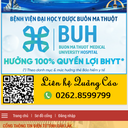
Toggle
Trang chủ
Sơ đồ cổng
Đăng nhập
navigation
CỔNG THÔNG TIN ĐIỆN TỬ TỈNH ĐẮK LẮK