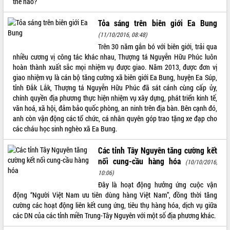
thế nào?
ĐIỂM TIN VĂN BẢN
Tỏa sáng trên biên giới Ea Bung
(11/10/2016, 08:48)
QUY HOẠCH - KẾ HOẠCH
Trên 30 năm gắn bó với biên giới, trải qua
nhiều cương vị công tác khác nhau, Thượng tá Nguyễn Hữu Phúc luôn
hoàn thành xuất sắc mọi nhiệm vụ được giao. Năm 2013, được đơn vị
giao nhiệm vụ là cán bộ tăng cường xã biên giới Ea Bung, huyện Ea Súp,
tỉnh Đắk Lắk, Thượng tá Nguyễn Hữu Phúc đã sát cánh cùng cấp ủy,
chính quyền địa phương thực hiện nhiệm vụ xây dựng, phát triển kinh tế,
văn hoá, xã hội, đảm bảo quốc phòng, an ninh trên địa bàn. Bên cạnh đó,
anh còn vận động các tổ chức, cá nhân quyên góp trao tặng xe đạp cho
các cháu học sinh nghèo xã Ea Bung.
Các tỉnh Tây Nguyên tăng cường kết
nối cung-cầu hàng hóa
(10/10/2016,
10:06)
Đây là hoạt động hưởng ứng cuộc vận
động “Người Việt Nam ưu tiên dùng hàng Việt Nam”, đồng thời tăng
cường các hoạt động liên kết cung ứng, tiêu thụ hàng hóa, dịch vụ giữa
các DN của các tỉnh miền Trung-Tây Nguyên với một số địa phương khác.