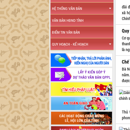
đãi 
HỆ THỐNG VĂN BẢN
xã h
Chín
VĂN BẢN HĐND TỈNH
Quy 
ĐIỂM TIN VĂN BẢN
Cơ q
than
QUY HOẠCH - KẾ HOẠCH
là n
Chế
Bà N
năm.
được
Thủ 
phon