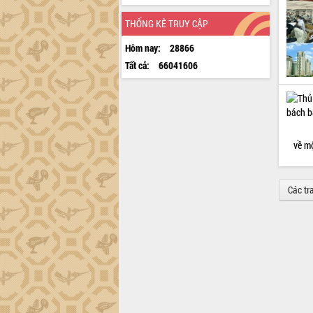
THỐNG KÊ TRUY CẬP
Hôm nay:
28866
Tất cả:
66041606
về mộ
Các tr