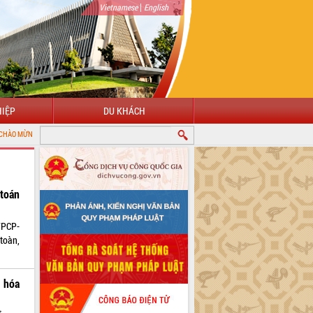
|
Vietnamese
English
IỆP
DU KHÁCH
N VỚI CỔNG THÔNG TIN ĐIỆN TỬ TỈNH ĐẮK LẮK
toán
VPCP-
toàn,
g hóa