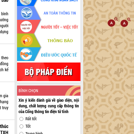
g bình
tướng
người
 dựng
n theo
 đồng
ch kế
BÌNH CHỌN
m gia
Xin ý kiến đánh giá về giao diện, nội
 hạng
dung, chất lượng cung cấp thông tin
 truy
của Cổng thông tin điện tử tỉnh
Rất tốt
thúc
Tốt
KTXH
Trung bình