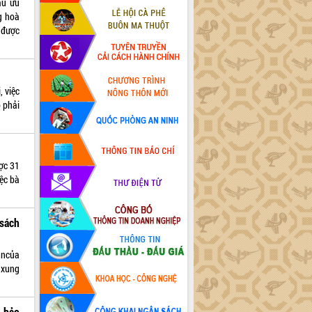
ẩu ưu
g hoà
 được
 việc
 phải
ợc 31
ệc bà
 sách
ậncủa
 xung
 bảo