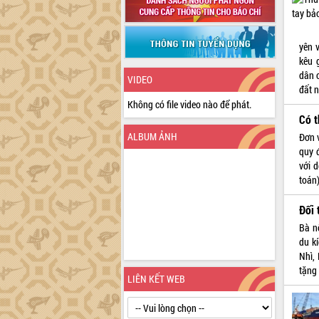
yên 
kêu 
dân 
VIDEO
đất n
Không có file video nào để phát.
Có t
ALBUM ẢNH
Đơn v
quy 
với 
toán)
Đối 
Bà n
du k
Nhì,
tặng
LIÊN KẾT WEB