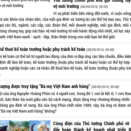
vệ môi trường
(08/09/2016, 09:50)
Vì sự phát triển bền vững đất nước, vì cuộc sốn
và sức khỏe của nhân dân, của mỗi gia đình và tương lai các thế hệ mai sau, Thủ 
gọi các Bộ, ngành, các cấp, các đoàn thể, mỗi doanh nghiệp, mỗi gia đình, mỗi 
cùng chung tay, góp sức bảo vệ môi trường từ mỗi hành động nhỏ nhất, nỗ lực xây
ước Việt Nam xanh - sạch - đẹp, thân thiện trong con mắt bạn bè thế giới.
hể thuê kế toán trưởng hoặc phụ trách kế toán
(08/09/2016, 09:48)
ị kế toán có thể bố trí người lao động của đơn vị đáp ứng các tiêu chuẩn, điều kiệ
định để làm kế toán, kế toán trưởng (hoặc phụ trách kế toán) hoặc có thể ký hợp
doanh nghiệp hoặc các cá nhân để thuê làm kế toán, kế toán trưởng (hoặc phụ trá
.
tượng được truy tặng “Bà mẹ Việt Nam anh hùng”
(08/09/2016, 09:48)
ội của ông Nguyễn Hoàng Phúc có 4 người con, trong đó 1 con là liệt sĩ, 1 con tha
ích, bản thân bà nuôi giấu cán bộ cách mạng, được tặng Huy chương kháng chiến
 Bảng gia đình vẻ vang. Bà của ông Phúc chết năm 1989, vậy, bà ông có được xét
 "Bà mẹ Việt Nam anh hùng" không?
Công điện của Thủ tướng Chính phủ về 
đẩy hoàn thành kế hoạch phát triển 