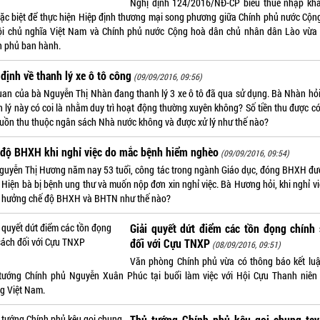
Nghị định 124/2016/NĐ-CP biểu thuế nhập kh
đặc biệt để thực hiện Hiệp định thương mại song phương giữa Chính phủ nước Cộn
ội chủ nghĩa Việt Nam và Chính phủ nước Cộng hoà dân chủ nhân dân Lào vừa
h phủ ban hành.
định về thanh lý xe ô tô công
(09/09/2016, 09:56)
uan của bà Nguyễn Thị Nhàn đang thanh lý 3 xe ô tô đã qua sử dụng. Bà Nhàn hỏi,
h lý này có coi là nhằm duy trì hoạt động thường xuyên không? Số tiền thu được có
guồn thu thuộc ngân sách Nhà nước không và được xử lý như thế nào?
 độ BHXH khi nghỉ việc do mắc bệnh hiểm nghèo
(09/09/2016, 09:54)
guyễn Thị Hương năm nay 53 tuổi, công tác trong ngành Giáo dục, đóng BHXH đư
 Hiện bà bị bệnh ung thư và muốn nộp đơn xin nghỉ việc. Bà Hương hỏi, khi nghỉ vi
 hưởng chế độ BHXH và BHTN như thế nào?
Giải quyết dứt điểm các tồn đọng chính
đối với Cựu TNXP
(08/09/2016, 09:51)
Văn phòng Chính phủ vừa có thông báo kết lu
tướng Chính phủ Nguyễn Xuân Phúc tại buổi làm việc với Hội Cựu Thanh niên
g Việt Nam.
Thủ tướng Chính phủ kêu gọi chung tay