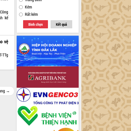
Kém
 Công
Rất kém
nh kế
Bình chọn
Kết quả
ảo vệ
T-TTg
cùng →