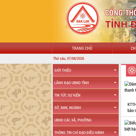
TRANG CHỦ
CH
Thứ sáu, 07/08/2026
GIỚI THIỆU
LÃNH ĐẠO UBND TỈNH
TIN TỨC SỰ KIỆN
KTTH
SỞ, BAN, NGÀNH
bảo 
UBND CÁC XÃ, PHƯỜNG
THÔNG TIN CHỈ ĐẠO ĐIỀU HÀNH