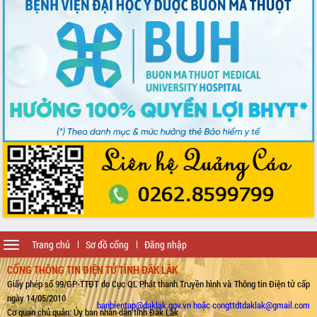
Toggle
Trang chủ
Sơ đồ cổng
Đăng nhập
navigation
CỔNG THÔNG TIN ĐIỆN TỬ TỈNH ĐẮK LẮK
Giấy phép số 99/GP-TTĐT do Cục QL Phát thanh Truyền hình và Thông tin Điện tử cấp
ngày 14/05/2010
banbientap@daklak.gov.vn hoặc congttdtdaklak@gmail.com
Cơ quan chủ quản: Ủy ban nhân dân tỉnh Đắk Lắk