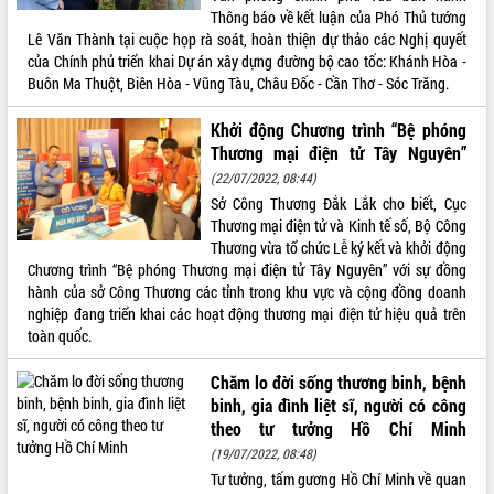
Thông báo về kết luận của Phó Thủ tướng
VIDEO
Lê Văn Thành tại cuộc họp rà soát, hoàn thiện dự thảo các Nghị quyết
của Chính phủ triển khai Dự án xây dựng đường bộ cao tốc: Khánh Hòa -
Không có file video nào để phát.
Buôn Ma Thuột, Biên Hòa - Vũng Tàu, Châu Đốc - Cần Thơ - Sóc Trăng.
ALBUM ẢNH
Khởi động Chương trình “Bệ phóng
Thương mại điện tử Tây Nguyên”
(22/07/2022, 08:44)
Sở Công Thương Đắk Lắk cho biết, Cục
Thương mại điện tử và Kinh tế số, Bộ Công
Thương vừa tổ chức Lễ ký kết và khởi động
Chương trình “Bệ phóng Thương mại điện tử Tây Nguyên” với sự đồng
hành của sở Công Thương các tỉnh trong khu vực và cộng đồng doanh
nghiệp đang triển khai các hoạt động thương mại điện tử hiệu quả trên
toàn quốc.
LIÊN KẾT WEB
Chăm lo đời sống thương binh, bệnh
binh, gia đình liệt sĩ, người có công
theo tư tưởng Hồ Chí Minh
THỐNG KÊ TRUY CẬP
(19/07/2022, 08:48)
Tư tưởng, tấm gương Hồ Chí Minh về quan
Hôm nay:
21142