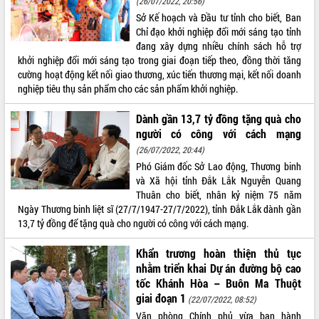
(26/07/2022, 20:56)
Sở Kế hoạch và Đầu tư tỉnh cho biết, Ban
ĐIỂM TIN VĂN BẢN
Chỉ đạo khởi nghiệp đổi mới sáng tạo tỉnh
đang xây dựng nhiều chính sách hỗ trợ
QUY HOẠCH - KẾ HOẠCH
khởi nghiệp đổi mới sáng tạo trong giai đoạn tiếp theo, đồng thời tăng
cường hoạt động kết nối giao thương, xúc tiến thương mại, kết nối doanh
nghiệp tiêu thụ sản phẩm cho các sản phẩm khởi nghiệp.
Dành gần 13,7 tỷ đồng tặng quà cho
người có công với cách mạng
(26/07/2022, 20:44)
Phó Giám đốc Sở Lao động, Thương binh
và Xã hội tỉnh Đắk Lắk Nguyễn Quang
Thuân cho biết, nhân kỷ niệm 75 năm
Ngày Thương binh liệt sĩ (27/7/1947-27/7/2022), tỉnh Đắk Lắk dành gần
13,7 tỷ đồng để tặng quà cho người có công với cách mạng.
Khẩn trương hoàn thiện thủ tục
nhằm triển khai Dự án đường bộ cao
tốc Khánh Hòa – Buôn Ma Thuột
giai đoạn 1
(22/07/2022, 08:52)
Văn phòng Chính phủ vừa ban hành