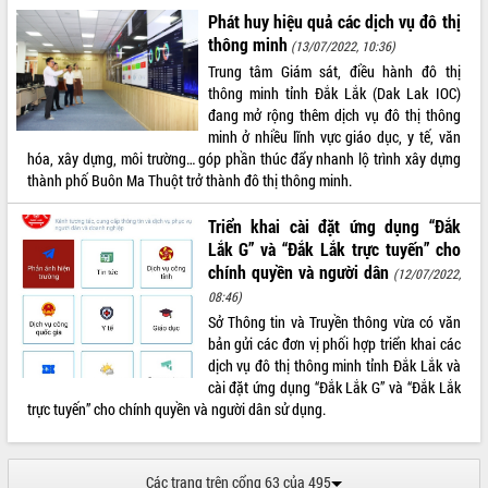
Phát huy hiệu quả các dịch vụ đô thị
thông minh
(13/07/2022, 10:36)
Trung tâm Giám sát, điều hành đô thị
thông minh tỉnh Đắk Lắk (Dak Lak IOC)
đang mở rộng thêm dịch vụ đô thị thông
minh ở nhiều lĩnh vực giáo dục, y tế, văn
hóa, xây dựng, môi trường… góp phần thúc đẩy nhanh lộ trình xây dựng
thành phố Buôn Ma Thuột trở thành đô thị thông minh.
Triển khai cài đặt ứng dụng “Đắk
Lắk G” và “Đắk Lắk trực tuyến” cho
chính quyền và người dân
(12/07/2022,
08:46)
Sở Thông tin và Truyền thông vừa có văn
bản gửi các đơn vị phối hợp triển khai các
dịch vụ đô thị thông minh tỉnh Đắk Lắk và
cài đặt ứng dụng “Đắk Lắk G” và “Đắk Lắk
trực tuyến” cho chính quyền và người dân sử dụng.
Các trang trên cổng 63 của 495