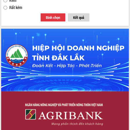
Kém
Rất kém
Bình chọn
Kết quả