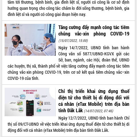
tâm tới thương, bệnh binh, gia đình liệt sĩ, người có công là cơ sở định
Tất cả:
66106810
hướng quan trọng cho công tác chăm lo đời sống thương, bệnh binh, gia
đình liệt sĩ và người có công giai đoạn hiện nay.
Tăng cường đẩy mạnh công tác tiêm
chủng vắc-xin phòng COVID-19
(15/07/2022, 15:00)
Ngày 14/7/2022, UBND tỉnh ban hành
Công văn số 5877/UBND-KGVX gửi các
Sở, ban, ngành, các Hội, đoàn thể, UBND
các huyện, thị xã, thành phố về việc tăng cường đẩy mạnh công tác tiêm
chủng vắc-xin phòng COVID-19, trên cơ sở kết quả tiêm chủng vắc–xin
COVID-19 của tỉnh.
Chỉ thị triển khai ứng dụng thuế
điện tử cho thiết bị di động đối với
cá nhân (eTax Mobile) trên địa bàn
tỉnh Đắk Lắk
(14/07/2022, 07:46)
Ngày 12/7/2022, UBND tỉnh ban hành Chỉ
thị số 09/CT-UBND về việc triển khai ứng dụng thuế điện tử cho thiết bị di
động đối với cá nhân (eTax Mobile) trên địa bàn tỉnh Đắk Lắk.