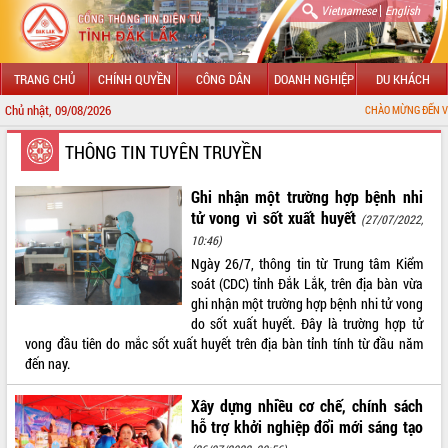
|
Vietnamese
English
TRANG CHỦ
CHÍNH QUYỀN
CÔNG DÂN
DOANH NGHIỆP
DU KHÁCH
Chủ nhật, 09/08/2026
CHÀO MỪNG ĐẾN VỚI CỔNG THÔNG 
GIỚI THIỆU
THÔNG TIN TUYÊN TRUYỀN
LÃNH ĐẠO UBND TỈNH
Ghi nhận một trường hợp bệnh nhi
tử vong vì sốt xuất huyết
(27/07/2022,
TIN TỨC SỰ KIỆN
10:46)
Ngày 26/7, thông tin từ Trung tâm Kiểm
SỞ, BAN, NGÀNH
soát (CDC) tỉnh Đắk Lắk, trên địa bàn vừa
ghi nhận một trường hợp bệnh nhi tử vong
UBND CÁC XÃ, PHƯỜNG
do sốt xuất huyết. Đây là trường hợp tử
vong đầu tiên do mắc sốt xuất huyết trên địa bàn tỉnh tính từ đầu năm
THÔNG TIN CHỈ ĐẠO ĐIỀU HÀNH
đến nay.
HỆ THỐNG VĂN BẢN
Xây dựng nhiều cơ chế, chính sách
hỗ trợ khởi nghiệp đổi mới sáng tạo
VĂN BẢN HĐND TỈNH