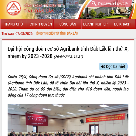
|
Vietnamese
English
TRANG CHỦ
CHÍNH QUYỀN
CÔNG DÂN
DOANH NGHIỆP
DU KHÁCH
Thứ sáu, 07/08/2026
I CỔNG THÔNG TIN ĐIỆN TỬ TỈNH ĐẮK LẮK
GIỚI THIỆU
Đại hội công đoàn cơ sở Agribank tỉnh Đắk Lắk lần thứ X,
nhiệm kỳ 2023 -2028
(26/04/2023, 16:31)
LÃNH ĐẠO UBND TỈNH
Đọc bài viết
TIN TỨC SỰ KIỆN
Chiều 25/4, Công đoàn Cơ sở (CĐCS) Agribank chi nhánh tỉnh Đắk Lắk
SỞ, BAN, NGÀNH
(Agribank tỉnh Đắk Lắk) đã tổ chức Đại hội lần thứ X, nhiệm kỳ 2023 -
2028. Tham dự có 99 đại biểu, đại diện cho 416 đoàn viên, người lao
UBND CÁC XÃ, PHƯỜNG
động của 17 công đoàn trực thuộc.
THÔNG TIN CHỈ ĐẠO ĐIỀU HÀNH
HỆ THỐNG VĂN BẢN
VĂN BẢN HĐND TỈNH