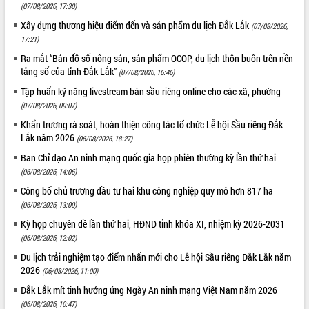
(07/08/2026, 17:30)
Xây dựng thương hiệu điểm đến và sản phẩm du lịch Đắk Lắk
(07/08/2026,
17:21)
Ra mắt “Bản đồ số nông sản, sản phẩm OCOP, du lịch thôn buôn trên nền
tảng số của tỉnh Đắk Lắk”
(07/08/2026, 16:46)
Tập huấn kỹ năng livestream bán sầu riêng online cho các xã, phường
(07/08/2026, 09:07)
Khẩn trương rà soát, hoàn thiện công tác tổ chức Lễ hội Sầu riêng Đắk
Lắk năm 2026
(06/08/2026, 18:27)
Ban Chỉ đạo An ninh mạng quốc gia họp phiên thường kỳ lần thứ hai
(06/08/2026, 14:06)
Công bố chủ trương đầu tư hai khu công nghiệp quy mô hơn 817 ha
(06/08/2026, 13:00)
Kỳ họp chuyên đề lần thứ hai, HĐND tỉnh khóa XI, nhiệm kỳ 2026-2031
(06/08/2026, 12:02)
Du lịch trải nghiệm tạo điểm nhấn mới cho Lễ hội Sầu riêng Đắk Lắk năm
2026
(06/08/2026, 11:00)
Đắk Lắk mít tinh hưởng ứng Ngày An ninh mạng Việt Nam năm 2026
(06/08/2026, 10:47)