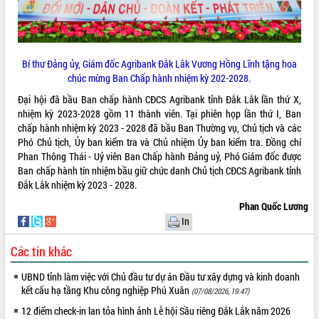
Tất cả:
66054511
Bí thư Đảng ủy, Giám đốc Agribank Đắk Lắk Vương Hồng Lĩnh tặng hoa
chúc mừng Ban Chấp hành nhiệm kỳ 202-2028.
Đại hội đã bầu Ban chấp hành CĐCS Agribank tỉnh Đắk Lắk lần thứ X,
nhiệm kỳ 2023-2028 gồm 11 thành viên. Tại phiên họp lần thứ I, Ban
chấp hành nhiệm kỳ 2023 - 2028 đã bầu Ban Thường vụ, Chủ tịch và các
Phó Chủ tịch, Ủy ban kiểm tra và Chủ nhiệm Ủy ban kiểm tra. Đồng chí
Phan Thông Thái - Uỷ viên Ban Chấp hành Đảng uỷ, Phó Giám đốc được
Ban chấp hành tín nhiệm bầu giữ chức danh Chủ tịch CĐCS Agribank tỉnh
Đắk Lắk nhiệm kỳ 2023 - 2028.
Phan Quốc Lương
In
Các tin khác
UBND tỉnh làm việc với Chủ đầu tư dự án Đầu tư xây dựng và kinh doanh
kết cấu hạ tầng Khu công nghiệp Phú Xuân
(07/08/2026, 19:47)
12 điểm check-in lan tỏa hình ảnh Lễ hội Sầu riêng Đắk Lắk năm 2026