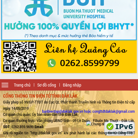
Toggle
Trang chủ
Sơ đồ cổng
Đăng nhập
navigation
CỔNG THÔNG TIN ĐIỆN TỬ TỈNH ĐẮK LẮK
Giấy phép số 99/GP-TTĐT do Cục QL Phát thanh Truyền hình và Thông tin Điện tử cấp
ngày 14/05/2010
banbientap@daklak.gov.vn hoặc congttdtdaklak@gmail.com
Cơ quan chủ quản: Ủy ban nhân dân tỉnh Đắk Lắk
Cơ quan thường trực: Văn phòng UBND tỉnh - 09 Lê Duẩn - P.Buôn Ma Thuột - Đắk Lắk.
SĐT:
0262.859.9699
Email:
Ghi rõ nguồn tin "http://daklak.gov.vn" khi phát hành lại các thông tin từ Cổng TTĐT