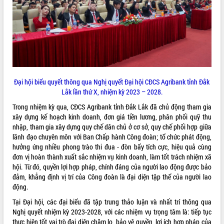
ĐIỂM TIN VĂN BẢN
QUY HOẠCH - KẾ HOẠCH
Đại hội biểu quyết thông qua Nghị quyết Đại hội CĐCS Agribank tỉnh Đắk
Lắk lần thứ X, nhiệm kỳ 2023 – 2028.
Trong nhiệm kỳ qua, CĐCS Agribank tỉnh Đắk Lắk đã chủ động tham gia
xây dựng kế hoạch kinh doanh, đơn giá tiền lương, phân phối quỹ thu
nhập, tham gia xây dựng quy chế dân chủ ở cơ sở, quy chế phối hợp giữa
lãnh đạo chuyên môn với Ban Chấp hành Công đoàn; tổ chức phát động,
hưởng ứng nhiều phong trào thi đua - đòn bẩy tích cực, hiệu quả cùng
đơn vị hoàn thành xuất sắc nhiệm vụ kinh doanh, làm tốt trách nhiệm xã
hội. Từ đó, quyền lợi hợp pháp, chính đáng của người lao động được bảo
đảm, khẳng định vị trí của Công đoàn là đại diện tập thể của người lao
động.
Tại Đại hội, các đại biểu đã tập trung thảo luận và nhất trí thông qua
Nghị quyết nhiệm kỳ 2023-2028, với các nhiệm vụ trọng tâm là: tiếp tục
thực hiện tốt vai trò đại diện chăm lo, bảo vệ quyền, lợi ích hợp pháp của