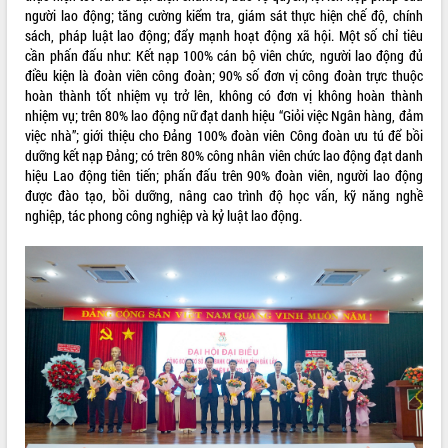
người lao động; tăng cường kiểm tra, giám sát thực hiện chế độ, chính
VIDEO
sách, pháp luật lao động; đẩy mạnh hoạt động xã hội. Một số chỉ tiêu
cần phấn đấu như: Kết nạp 100% cán bộ viên chức, người lao động đủ
Không có file video nào để phát.
điều kiện là đoàn viên công đoàn; 90% số đơn vị công đoàn trực thuộc
hoàn thành tốt nhiệm vụ trở lên, không có đơn vị không hoàn thành
ALBUM ẢNH
nhiệm vụ; trên 80% lao động nữ đạt danh hiệu “Giỏi việc Ngân hàng, đảm
việc nhà”; giới thiệu cho Đảng 100% đoàn viên Công đoàn ưu tú để bồi
dưỡng kết nạp Đảng; có trên 80% công nhân viên chức lao động đạt danh
hiệu Lao động tiên tiến; phấn đấu trên 90% đoàn viên, người lao động
được đào tạo, bồi dưỡng, nâng cao trình độ học vấn, kỹ năng nghề
nghiệp, tác phong công nghiệp và kỷ luật lao động.
LIÊN KẾT WEB
THỐNG KÊ TRUY CẬP
Hôm nay:
9188