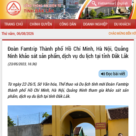
|
Vietnamese
English
TRANG CHỦ
CHÍNH QUYỀN
CÔNG DÂN
DOANH NGHIỆP
DU KHÁCH
Thứ năm, 06/08/2026
CHÀO MỪNG ĐẾN VỚI CỔNG THÔNG TI
GIỚI THIỆU
Đoàn Famtrip Thành phố Hồ Chí Minh, Hà Nội, Quảng
Ninh khảo sát sản phẩm, dịch vụ du lịch tại tỉnh Đắk Lắk
LÃNH ĐẠO UBND TỈNH
(23/05/2023, 16:36)
TIN TỨC SỰ KIỆN
Đọc bài viết
SỞ, BAN, NGÀNH
Từ ngày 22-26/5, Sở Văn hóa, Thể thao và Du lịch tỉnh mời Đoàn Famtrip
thành phố Hồ Chí Minh, Hà Nội, Quảng Ninh tham gia khảo sát sản
UBND CÁC XÃ, PHƯỜNG
phẩm, dịch vụ du lịch tại tỉnh Đắk Lắk.
THÔNG TIN CHỈ ĐẠO ĐIỀU HÀNH
HỆ THỐNG VĂN BẢN
VĂN BẢN HĐND TỈNH