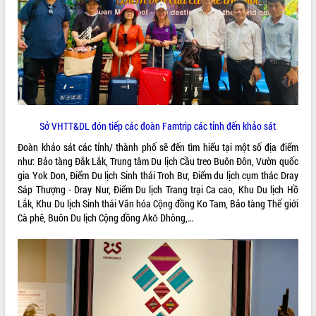
VIDEO
Không có file video nào để phát.
ALBUM ẢNH
Sở VHTT&DL đón tiếp các đoàn Famtrip các tỉnh đến khảo sát
Đoàn khảo sát các tỉnh/ thành phố sẽ đến tìm hiểu tại một số địa điểm
như: Bảo tàng Đắk Lắk, Trung tâm Du lịch Cầu treo Buôn Đôn, Vườn quốc
gia Yok Don, Điểm Du lịch Sinh thái Troh Bư, Điểm du lịch cụm thác Dray
Sáp Thượng - Dray Nur, Điểm Du lịch Trang trại Ca cao, Khu Du lịch Hồ
Lắk, Khu Du lịch Sinh thái Văn hóa Cộng đồng Ko Tam, Bảo tàng Thế giới
LIÊN KẾT WEB
Cà phê, Buôn Du lịch Cộng đồng Akǒ Dhông,…
THỐNG KÊ TRUY CẬP
Hôm nay:
22683