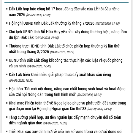
Đắk Lắk họp báo công bố 17 hoạt động đặc sắc của Lễ hội Sầu riêng
năm 2026
(05/08/2026, 17:30)
Hội nghị UBND tỉnh Đắk Lắk thường kỳ tháng 7/2026
(05/08/2026, 17:18)
Chủ tịch UBND tỉnh Đỗ Hữu Huy yêu cầu xây dựng thương hiệu, nâng tầm
du lịch Đắk Lắk
(04/08/2026, 21:00)
Thường trực HĐND tỉnh Đắk Lắk tổ chức phiên họp thường kỳ lần thứ
nhất trong tháng 8/2026
(04/08/2026, 18:22)
UBND tỉnh Đắk Lắk tổng kết công tác thực hiện các luật về quốc phòng
và an ninh
(04/08/2026, 17:46)
Đắk Lắk triển khai nhiều giải pháp thúc đẩy xuất khẩu sầu riêng
(04/08/2026, 16:30)
Hội thảo “Đổi mới nội dung, nâng cao chất lượng sinh hoạt và hoạt động
của Chi hội Nông dân trong tình hình mới”
(04/08/2026, 15:23)
Khai mạc Phiên toàn thể về Ngoại giao phục vụ phát triển đất nước trong
giai đoạn mới tại Hội nghị Ngoại giao lần thứ 33
(04/08/2026, 14:44)
Tăng cường phối hợp, ưu tiên nguồn lực đẩy mạnh chuyển đổi số toàn
diện ngành giáo dục
(04/08/2026, 14:23)
Triển khai các quy định mới về cấp mã số vùng trồng và cơ sở đóng gói