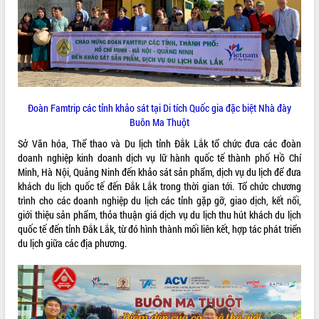
ĐIỂM TIN VĂN BẢN
QUY HOẠCH - KẾ HOẠCH
Đoàn Famtrip các tỉnh khảo sát tại Di tích Quốc gia đặc biệt Nhà đày
Buôn Ma Thuột
Sở Văn hóa, Thể thao và Du lịch tỉnh Đắk Lắk tổ chức đưa các đoàn
doanh nghiệp kinh doanh dịch vụ lữ hành quốc tế thành phố Hồ Chí
Minh, Hà Nội, Quảng Ninh đến khảo sát sản phẩm, dịch vụ du lịch để đưa
khách du lịch quốc tế đến Đắk Lắk trong thời gian tới. Tổ chức chương
trình cho các doanh nghiệp du lịch các tỉnh gặp gỡ, giao dịch, kết nối,
giới thiệu sản phẩm, thỏa thuận giá dịch vụ du lịch thu hút khách du lịch
quốc tế đến tỉnh Đắk Lắk, từ đó hình thành mối liên kết, hợp tác phát triển
du lịch giữa các địa phương.