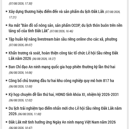
(07/08/2026, 17:30)
Xây dựng thương hiệu điểm đến và sản phẩm du lịch Đắk Lắk
(07/08/2026,
17:21)
Ra mắt “Bản đồ số nông sản, sản phẩm OCOP, du lịch thôn buôn trên nền
tảng số của tỉnh Đắk Lắk”
(07/08/2026, 16:46)
Tập huấn kỹ năng livestream bán sầu riêng online cho các xã, phường
(07/08/2026, 09:07)
Khẩn trương rà soát, hoàn thiện công tác tổ chức Lễ hội Sầu riêng Đắk
Lắk năm 2026
(06/08/2026, 18:27)
Ban Chỉ đạo An ninh mạng quốc gia họp phiên thường kỳ lần thứ hai
(06/08/2026, 14:06)
Công bố chủ trương đầu tư hai khu công nghiệp quy mô hơn 817 ha
(06/08/2026, 13:00)
Kỳ họp chuyên đề lần thứ hai, HĐND tỉnh khóa XI, nhiệm kỳ 2026-2031
(06/08/2026, 12:02)
Du lịch trải nghiệm tạo điểm nhấn mới cho Lễ hội Sầu riêng Đắk Lắk năm
2026
(06/08/2026, 11:00)
Đắk Lắk mít tinh hưởng ứng Ngày An ninh mạng Việt Nam năm 2026
(06/08/2026, 10:47)