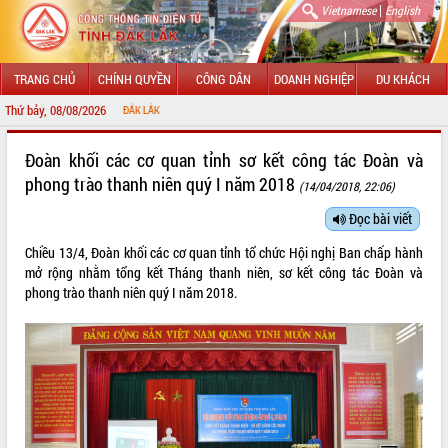
|
Vietnamese
English
TRANG CHỦ
CHÍNH QUYỀN
CÔNG DÂN
DOANH NGHIỆP
DU KHÁCH
Thứ bảy, 08/08/2026
CHÀO MỪNG 
GIỚI THIỆU
Đoàn khối các cơ quan tỉnh sơ kết công tác Đoàn và
phong trào thanh niên quý I năm 2018
(14/04/2018, 22:06)
LÃNH ĐẠO UBND TỈNH
Đọc bài viết
TIN TỨC SỰ KIỆN
Chiều 13/4, Đoàn khối các cơ quan tỉnh tổ chức Hội nghị Ban chấp hành
SỞ, BAN, NGÀNH
mở rộng nhằm tổng kết Tháng thanh niên, sơ kết công tác Đoàn và
phong trào thanh niên quý I năm 2018.
UBND CÁC XÃ, PHƯỜNG
THÔNG TIN CHỈ ĐẠO ĐIỀU HÀNH
HỆ THỐNG VĂN BẢN
VĂN BẢN HĐND TỈNH