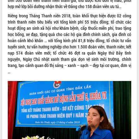
trên 500 đoàn viên thanh niên tham gia, thu được 430 đơn vị máu; phối
hợp mở lớp bồi dưỡng nhận thức về Đảng cho 158 đoàn viên ưu tú…
VIDEO
Riêng trong Tháng Thanh niên 2018, toàn khối thực hiện được 02 công
Không có file video nào để phát.
trình thanh niên tiêu biểu với tổng kinh phí 55 triệu đồng; tổ chức các
hoạt động an sinh xã hội như khám bệnh, cấp thuốc miễn phí, trao tặng
ALBUM ẢNH
học bổng, xe đạp, tặng quà cho các hộ gia đình chính sách, gia đình có
hoàn cảnh khó khăn … với tổng kinh phí 81,8 triệu đồng; tổ chức tư vấn
tuyển sinh, tư vấn hướng nghiệp cho hơn 1.500 đoàn viên, thanh niên; kết
nạp 574 đoàn viên mới; tổ chức 46 đợt ra quân Ngày thứ Bảy tình
nguyện, Ngày Chủ nhật xanh tham gia dọn vệ sinh môi trường, chỉnh
trang, tạo cảnh quan đô thị sáng – xanh – sạch – đẹp tại cơ quan, đơn vị
…
LIÊN KẾT WEB
THỐNG KÊ TRUY CẬP
Hôm nay:
27793