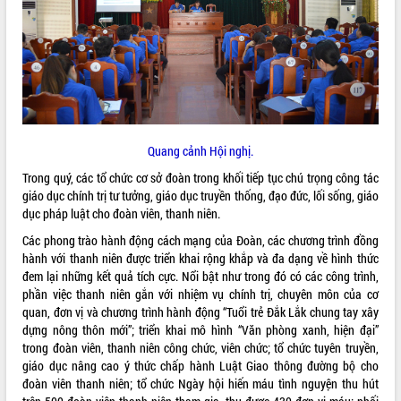
ĐIỂM TIN VĂN BẢN
QUY HOẠCH - KẾ HOẠCH
Quang cảnh Hội nghị.
Trong quý, các tổ chức cơ sở đoàn trong khối tiếp tục chú trọng công tác
giáo dục chính trị tư tưởng, giáo dục truyền thống, đạo đức, lối sống, giáo
dục pháp luật cho đoàn viên, thanh niên.
Các phong trào hành động cách mạng của Đoàn, các chương trình đồng
hành với thanh niên được triển khai rộng khắp và đa dạng về hình thức
đem lại những kết quả tích cực. Nổi bật như trong đó có các công trình,
phần việc thanh niên gắn với nhiệm vụ chính trị, chuyên môn của cơ
quan, đơn vị và chương trình hành động “Tuổi trẻ Đắk Lắk chung tay xây
dựng nông thôn mới”; triển khai mô hình “Văn phòng xanh, hiện đại”
trong đoàn viên, thanh niên công chức, viên chức; tổ chức tuyên truyền,
giáo dục nâng cao ý thức chấp hành Luật Giao thông đường bộ cho
đoàn viên thanh niên; tổ chức Ngày hội hiến máu tình nguyện thu hút