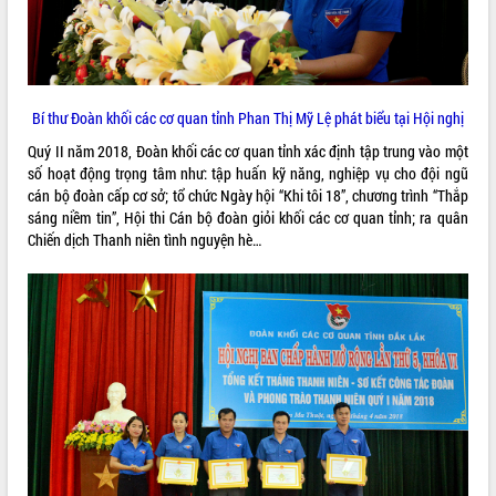
Tất cả:
66073116
Bí thư Đoàn khối các cơ quan tỉnh Phan Thị Mỹ Lệ phát biểu tại Hội nghị
Quý II năm 2018, Đoàn khối các cơ quan tỉnh xác định tập trung vào một
số hoạt động trọng tâm như: tập huấn kỹ năng, nghiệp vụ cho đội ngũ
cán bộ đoàn cấp cơ sở; tổ chức Ngày hội “Khi tôi 18”, chương trình “Thắp
sáng niềm tin”, Hội thi Cán bộ đoàn giỏi khối các cơ quan tỉnh; ra quân
Chiến dịch Thanh niên tình nguyện hè…