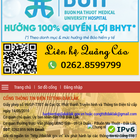
Toggle
Trang chủ
Sơ đồ cổng
Đăng nhập
navigation
CỔNG THÔNG TIN ĐIỆN TỬ TỈNH ĐẮK LẮK
Giấy phép số 99/GP-TTĐT do Cục QL Phát thanh Truyền hình và Thông tin Điện tử cấp
ngày 14/05/2010
banbientap@daklak.gov.vn hoặc congttdtdaklak@gmail.com
Cơ quan chủ quản: Ủy ban nhân dân tỉnh Đắk Lắk
Cơ quan thường trực: Văn phòng UBND tỉnh - 09 Lê Duẩn - P.Buôn Ma Thuột - Đắk Lắk.
SĐT:
0262.859.9699
Email:
Ghi rõ nguồn tin "http://daklak.gov.vn" khi phát hành lại các thông tin từ Cổng TTĐT