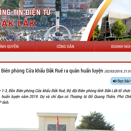
ÍNH QUYỀN
CÔNG DÂN
DOANH NGH
CHÀO MỪN
 Biên phòng Cửa khẩu Đắk Ruê ra quân huấn luyện
(02/03/2019, 21:5
Đọc bài 
 1-3, Đồn Biên phòng Cửa khẩu Đắk Ruê, Bộ đội Biên phòng tỉnh Đắk Lắk tổ chức 
 huấn luyện năm 2019. Dự và chỉ đạo có Thượng tá Đỗ Quang Thấm, Phó Chí
 tỉnh.