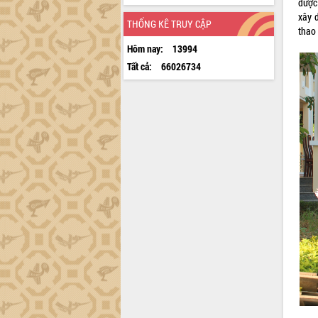
được 
xây d
THỐNG KÊ TRUY CẬP
thao
Hôm nay:
13994
Tất cả:
66026734