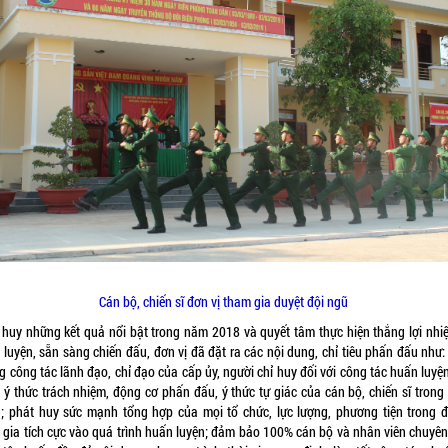
Cán bộ, chiến sĩ đơn vị tham gia duyệt đội ngũ
 huy những kết quả nổi bật trong năm 2018 và quyết tâm thực hiện thắng lợi nhi
 luyện, sẵn sàng chiến đấu, đơn vị đã đặt ra các nội dung, chỉ tiêu phấn đấu như:
 công tác lãnh đạo, chỉ đạo của cấp ủy, người chỉ huy đối với công tác huấn luyệ
 ý thức trách nhiệm, động cơ phấn đấu, ý thức tự giác của cán bộ, chiến sĩ trong
n; phát huy sức mạnh tổng hợp của mọi tổ chức, lực lượng, phương tiện trong đ
 gia tích cực vào quá trình huấn luyện; đảm bảo 100% cán bộ và nhân viên chuyê