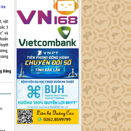
 tra
, vật
 sắc 3
c” và
 huấn
 tuyệt
ương,
 sàng
ng Băng
6,
Nông