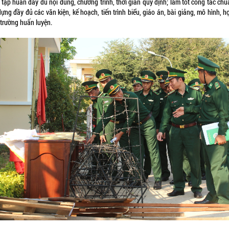
tập huấn đầy đủ nội dung, chương trình, thời gian quy định; làm tốt công tác chu
ựng đầy đủ các văn kiện, kế hoạch, tiến trình biểu, giáo án, bài giảng, mô hình, h
 trường huấn luyện.