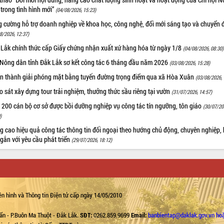
trong tình hình mới”
(04/08/2026, 15:23)
 cường hỗ trợ doanh nghiệp về khoa học, công nghệ, đổi mới sáng tạo và chuyển đ
8/2026, 12:37)
 Lắk chính thức cấp Giấy chứng nhận xuất xứ hàng hóa từ ngày 1/8
(04/08/2026, 08:30)
 Nông dân tỉnh Đắk Lắk sơ kết công tác 6 tháng đầu năm 2026
(03/08/2026, 15:28)
n thành giải phóng mặt bằng tuyến đường trọng điểm qua xã Hòa Xuân
(03/08/2026, 
 sát xây dựng tour trải nghiệm, thưởng thức sầu riêng tại vườn
(31/07/2026, 14:57)
 200 cán bộ cơ sở được bồi dưỡng nghiệp vụ công tác tín ngưỡng, tôn giáo
(30/07/20
)
 cao hiệu quả công tác thông tin đối ngoại theo hướng chủ động, chuyên nghiệp, 
 gắn với yêu cầu phát triển
(29/07/2026, 18:12)
n hình và Thông tin Điện tử cấp ngày 14/05/2010
ẩn - P.Buôn Ma Thuột - Đắk Lắk.
SĐT:
0262.859.9699
Email:
banbientap@daklak.gov.vn ho