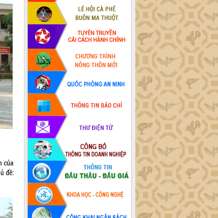
n của
̉ đề: