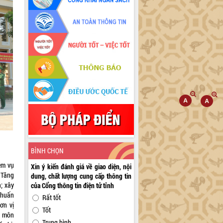
BÌNH CHỌN
ệm vụ
Xin ý kiến đánh giá về giao diện, nội
 Tăng
dung, chất lượng cung cấp thông tin
n; xây
của Cổng thông tin điện tử tỉnh
 huấn
Rất tốt
ơn vị
Tốt
n môn
Trung bình