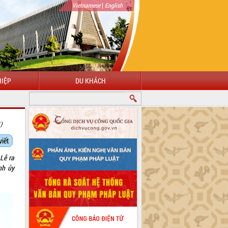
|
Vietnamese
English
IỆP
DU KHÁCH
G ĐẾN VỚI CỔNG THÔNG TIN ĐIỆN TỬ TỈNH ĐẮK LẮK
1)
viết
Lễ ra
nh ủy