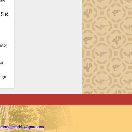
ổi số
15:04)
26,
hiện
ặc congttdtdaklak@gmail.com