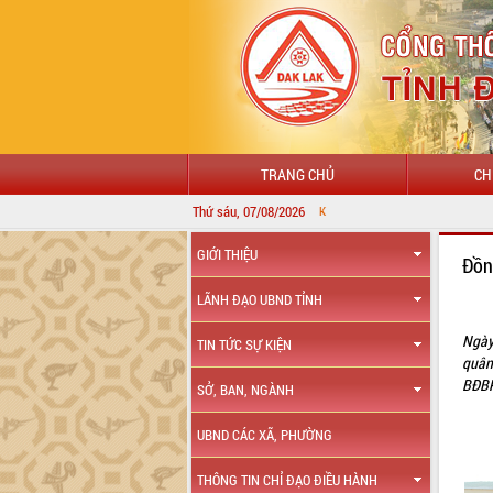
TRANG CHỦ
CH
Thứ sáu, 07/08/2026
GIỚI THIỆU
Đồn
LÃNH ĐẠO UBND TỈNH
Ngày
TIN TỨC SỰ KIỆN
quân
BĐBP
SỞ, BAN, NGÀNH
UBND CÁC XÃ, PHƯỜNG
THÔNG TIN CHỈ ĐẠO ĐIỀU HÀNH