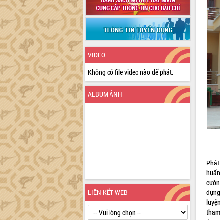
VIDEO
Không có file video nào để phát.
ALBUM ẢNH
Phát
huấn
cường
LIÊN KẾT WEB
dựng
luyệ
tham