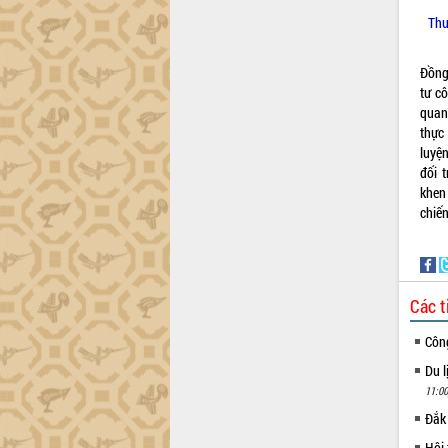
Thư
Đồng
tư cô
quan
thực
luyện
đối 
khen
chiế
Các t
Côn
Du l
11:00
Đắk 
Hội 