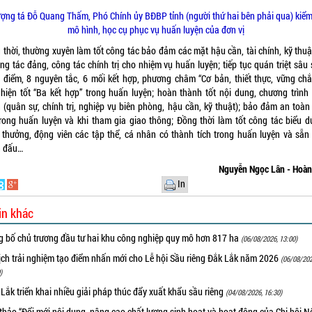
ợng tá Đỗ Quang Thấm, Phó Chính ủy BĐBP tỉnh (người thứ hai bên phải qua) kiểm
mô hình, học cụ phục vụ huấn luyện của đơn vị
 thời, thường xuyên làm tốt công tác bảo đảm các mặt hậu cần, tài chính, kỹ thuật
ng tác đảng, công tác chính trị cho nhiệm vụ huấn luyện; tiếp tục quán triệt sâu
 điểm, 8 nguyên tắc, 6 mối kết hợp, phương châm “Cơ bản, thiết thực, vững chắ
 hiện tốt “Ba kết hợp” trong huấn luyện; hoàn thành tốt nội dung, chương trình
 (quân sự, chính trị, nghiệp vụ biên phòng, hậu cần, kỹ thuật); bảo đảm an toàn
trong huấn luyện và khi tham gia giao thông; Đồng thời làm tốt công tác biểu d
 thưởng, động viên các tập thể, cá nhân có thành tích trong huấn luyện và sẵn
n đấu…
Nguyễn Ngọc Lân - Hoà
In
in khác
g bố chủ trương đầu tư hai khu công nghiệp quy mô hơn 817 ha
(06/08/2026, 13:00)
ịch trải nghiệm tạo điểm nhấn mới cho Lễ hội Sầu riêng Đắk Lắk năm 2026
(06/08/202
)
Lắk triển khai nhiều giải pháp thúc đẩy xuất khẩu sầu riêng
(04/08/2026, 16:30)
thảo “Đổi mới nội dung, nâng cao chất lượng sinh hoạt và hoạt động của Chi hội 