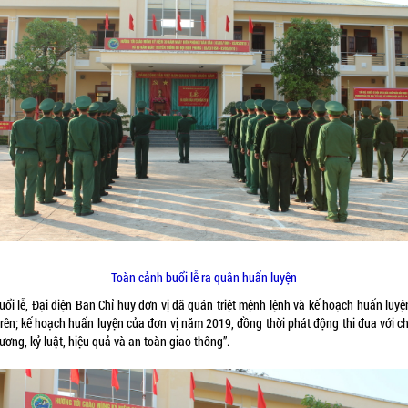
Toàn cảnh buổi lễ ra quân huấn luyện
uổi lễ, Đại diện Ban Chỉ huy đơn vị đã quán triệt mệnh lệnh và kế hoạch huấn luyệ
rên; kế hoạch huấn luyện của đơn vị năm 2019, đồng thời phát động thi đua với chu
cương, kỷ luật, hiệu quả và an toàn giao thông”.