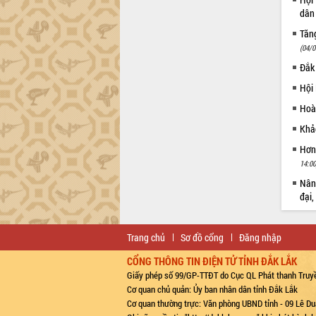
dân 
Tăng
(04/0
Đắk
Hội
Hoà
Khảo
Hơn
14:00
Nâng
đại,
Trang chủ
Sơ đồ cổng
Đăng nhập
CỔNG THÔNG TIN ĐIỆN TỬ TỈNH ĐẮK LẮK
Giấy phép số 99/GP-TTĐT do Cục QL Phát thanh Truyề
Cơ quan chủ quản: Ủy ban nhân dân tỉnh Đắk Lắk
Cơ quan thường trực: Văn phòng UBND tỉnh - 09 Lê Du