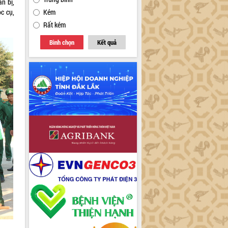
ẩn bị,
Kém
ọc cụ,
Rất kém
Bình chọn
Kết quả