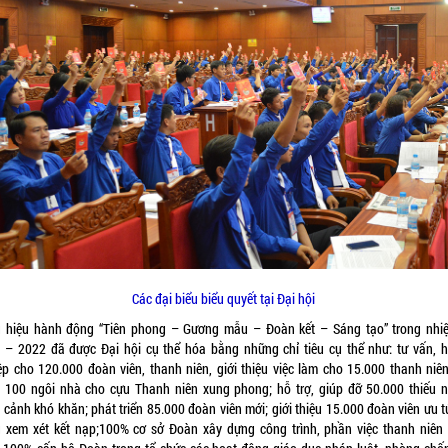
Các đại biểu biểu quyết tại Đại hội
 hiệu hành động “Tiên phong – Gương mẫu – Đoàn kết – Sáng tạo” trong nhi
 – 2022 đã được Đại hội cụ thể hóa bằng những chỉ tiêu cụ thể như: tư vấn, 
ệp cho 120.000 đoàn viên, thanh niên, giới thiệu việc làm cho 15.000 thanh niên
 100 ngôi nhà cho cựu Thanh niên xung phong; hỗ trợ, giúp đỡ 50.000 thiếu n
 cảnh khó khăn; phát triển 85.000 đoàn viên mới; giới thiệu 15.000 đoàn viên ưu t
 xem xét kết nạp;100% cơ sở Đoàn xây dựng công trình, phần việc thanh niên