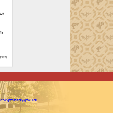
026,
Lắk
8/2026,
ặc congttdtdaklak@gmail.com