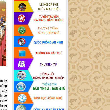
ệm kỳ
hướng
; xây
hi có
ú cho
 hàng