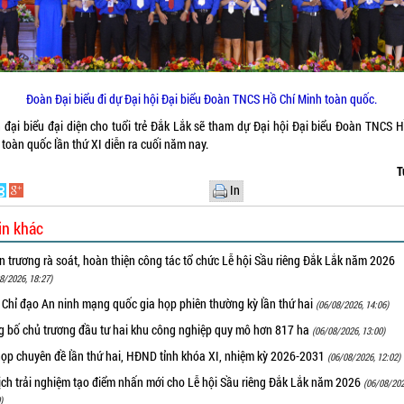
Đoàn Đại biểu đi dự Đại hội Đại biểu Đoàn TNCS Hồ Chí Minh toàn quốc.
 đại biểu đại diện cho tuổi trẻ Đắk Lắk sẽ tham dự Đại hội Đại biểu Đoàn TNCS H
toàn quốc lần thứ XI diễn ra cuối năm nay.
T
In
in khác
 trương rà soát, hoàn thiện công tác tổ chức Lễ hội Sầu riêng Đắk Lắk năm 2026
8/2026, 18:27)
 Chỉ đạo An ninh mạng quốc gia họp phiên thường kỳ lần thứ hai
(06/08/2026, 14:06)
g bố chủ trương đầu tư hai khu công nghiệp quy mô hơn 817 ha
(06/08/2026, 13:00)
họp chuyên đề lần thứ hai, HĐND tỉnh khóa XI, nhiệm kỳ 2026-2031
(06/08/2026, 12:02)
ịch trải nghiệm tạo điểm nhấn mới cho Lễ hội Sầu riêng Đắk Lắk năm 2026
(06/08/202
)