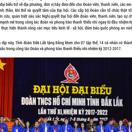
đại biểu trở về địa phương, đơn vị hãy đem đến cho Đoàn viên, thanh niên, các em
tinh thần, khí thế và quyết tâm của Đại hội. Các cấp bộ Đoàn cần tổ chức thật tốt
ên cứu, quán triệt sâu sắc Nghị quyết Đại hội đến đoàn viên, thanh niên, tạo sự c
 mạnh mẽ trong công tác đoàn và phong trào thanh thiếu nhi ngay từ đầu nhiệm k
 thực hiện thành công các mục tiêu kinh tế - xã hội, đảm bảo quốc phòng an nin
 dịp này, Tỉnh đoàn Đắk Lắk tặng Bằng khen cho 07 tập thể, 14 cá nhân có thành
 sắc trong công tác Đoàn và phong trào thanh thiếu nhi nhiệm kỳ 2012-2017.