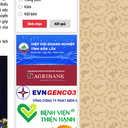
 thiếu
Kém
 việc
Rất kém
huyển
ỳ góp
Bình chọn
Kết quả
h của
 tích