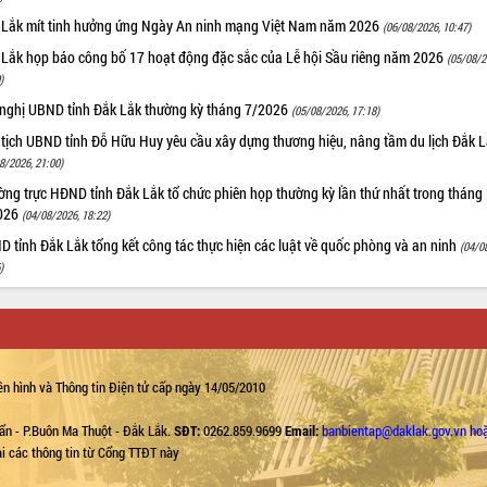
 Lắk mít tinh hưởng ứng Ngày An ninh mạng Việt Nam năm 2026
(06/08/2026, 10:47)
 Lắk họp báo công bố 17 hoạt động đặc sắc của Lễ hội Sầu riêng năm 2026
(05/08/2
)
 nghị UBND tỉnh Đắk Lắk thường kỳ tháng 7/2026
(05/08/2026, 17:18)
 tịch UBND tỉnh Đỗ Hữu Huy yêu cầu xây dựng thương hiệu, nâng tầm du lịch Đắk 
8/2026, 21:00)
ng trực HĐND tỉnh Đắk Lắk tổ chức phiên họp thường kỳ lần thứ nhất trong tháng
026
(04/08/2026, 18:22)
 tỉnh Đắk Lắk tổng kết công tác thực hiện các luật về quốc phòng và an ninh
(04/0
)
n hình và Thông tin Điện tử cấp ngày 14/05/2010
ẩn - P.Buôn Ma Thuột - Đắk Lắk.
SĐT:
0262.859.9699
Email:
banbientap@daklak.gov.vn ho
lại các thông tin từ Cổng TTĐT này