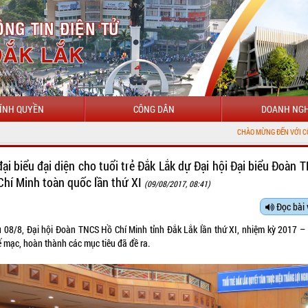
ÍNH QUYỀN
CÔNG DÂN
DOANH NGH
CHÀO MỪNG ĐẾN VỚI CỔNG THÔNG TIN ĐIỆN 
đại biểu đại diện cho tuổi trẻ Đắk Lắk dự Đại hội Đại biểu Đoàn 
Chí Minh toàn quốc lần thứ XI
(09/08/2017, 08:41)
Đọc bài 
u 08/8, Đại hội Đoàn TNCS Hồ Chí Minh tỉnh Đắk Lắk lần thứ XI, nhiệm kỳ 2017 –
ế mạc, hoàn thành các mục tiêu đã đề ra.