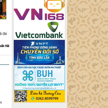
ồ Chí
uấn Hải
6,