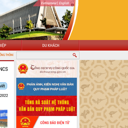
|
Vietnamese
English
IỆP
DU KHÁCH
TỬ TỈNH ĐẮK LẮK
TNCS
viết
 2022