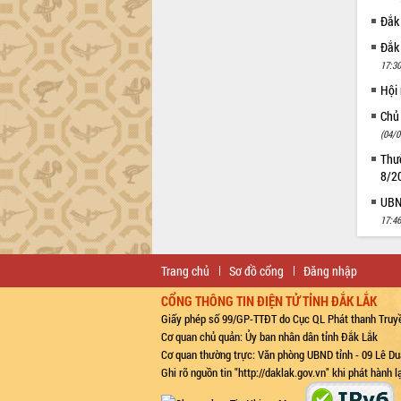
Đắk
Đắk
17:30
Hội
Chủ
(04/0
Thườ
8/2
UBND
17:46
Trang chủ
Sơ đồ cổng
Đăng nhập
CỔNG THÔNG TIN ĐIỆN TỬ TỈNH ĐẮK LẮK
Giấy phép số 99/GP-TTĐT do Cục QL Phát thanh Truyề
Cơ quan chủ quản: Ủy ban nhân dân tỉnh Đắk Lắk
Cơ quan thường trực: Văn phòng UBND tỉnh - 09 Lê Du
Ghi rõ nguồn tin "http://daklak.gov.vn" khi phát hành 