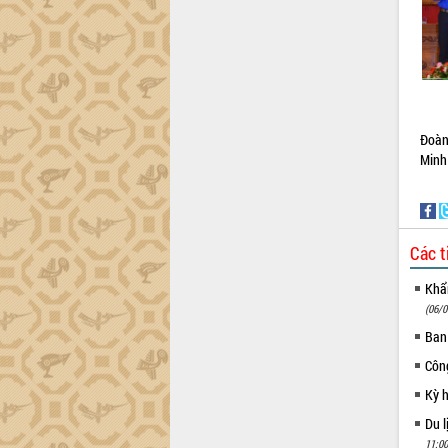
Đoàn
Minh 
Các t
Khẩn
(06/0
Ban
Côn
Kỳ 
Du l
11:00