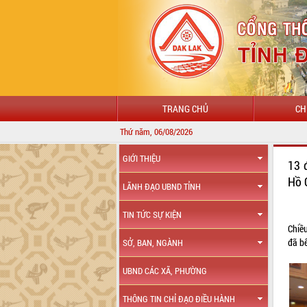
TRANG CHỦ
CH
Thứ năm, 06/08/2026
GIỚI THIỆU
13 
Hồ 
LÃNH ĐẠO UBND TỈNH
TIN TỨC SỰ KIỆN
Chiề
đã b
SỞ, BAN, NGÀNH
UBND CÁC XÃ, PHƯỜNG
THÔNG TIN CHỈ ĐẠO ĐIỀU HÀNH