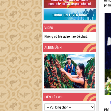
năm;
phạm
VIDEO
Không có file video nào để phát.
ALBUM ẢNH
LIÊN KẾT WEB
Phát