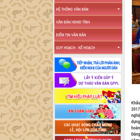
HỆ THỐNG VĂN BẢN
VĂN BẢN HĐND TỈNH
ĐIỂM TIN VĂN BẢN
QUY HOẠCH - KẾ HOẠCH
Khẩu
2017
nghi
dựng
hoàn
Đảng