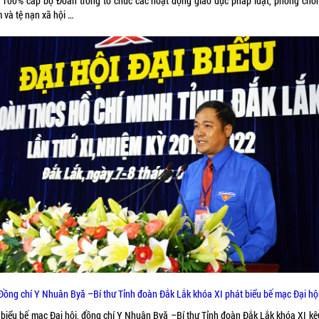
 100% cấp bộ Đoàn trong tổ chức các hoạt động giáo dục pháp luật, phòng chốn
 và tệ nạn xã hội …
Đồng chí Y Nhuân Byă –Bí thư Tỉnh đoàn Đắk Lắk khóa XI phát biểu bế mạc Đại hộ
 biểu bế mạc Đại hội, đồng chí Y Nhuân Byă –Bí thư Tỉnh đoàn Đắk Lắk khóa XI kêu