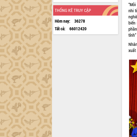
“Mỗi 
THỐNG KÊ TRUY CẬP
nhi 
nghi
Hôm nay:
36278
biến
Tất cả:
66012420
phần
tỉnh”
Nhân
xuất