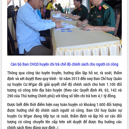
ĐIỂM TIN VĂN BẢN
QUY HOẠCH - KẾ HOẠCH
Cán bộ Ban CHQS huyện chi trả chế độ chính sách cho người có công
Thông qua công tác tuyên truyền, hướng dẫn lập hồ sơ, rà soát, thẩm
định và xét duyệt theo quy trình - từ năm 2013 đến nay Ban Chỉ huy Quân
sự huyện Cư M'gar đã giải quyết chế độ chính sách cho hơn 1.100 đối
tượng có công trên địa bàn huyện (theo các Quyết định 49, 62, 142 và
290 của Thủ tướng Chính phủ) với tổng số tiền chi trả hơn 4,1 tỷ đồng.
Được biết đến thời điểm hiện nay toàn huyện có khoảng 1.600 đối tượng
được hưởng chế độ chính sách người có công. Ban Chỉ huy Quân sự
huyện Cư M'gar đang tiếp tục rà soát, thẩm định và lập hồ sơ các đối
tượng có công chuyển lên cấp trên xét duyệt để được thụ hưởng các
chính sách theo đúng quy định ./.