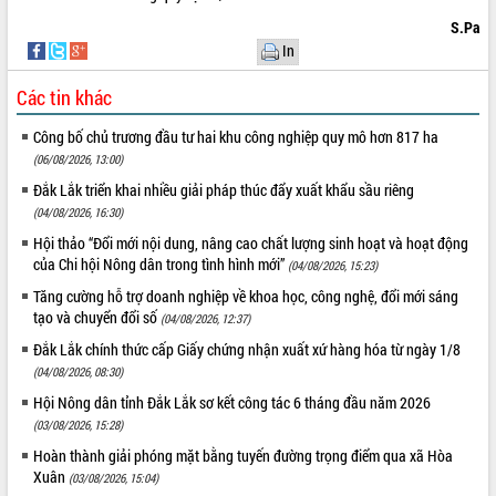
S.Pa
VIDEO
In
Không có file video nào để phát.
Các tin khác
ALBUM ẢNH
Công bố chủ trương đầu tư hai khu công nghiệp quy mô hơn 817 ha
(06/08/2026, 13:00)
Đắk Lắk triển khai nhiều giải pháp thúc đẩy xuất khẩu sầu riêng
(04/08/2026, 16:30)
Hội thảo “Đổi mới nội dung, nâng cao chất lượng sinh hoạt và hoạt động
của Chi hội Nông dân trong tình hình mới”
(04/08/2026, 15:23)
Tăng cường hỗ trợ doanh nghiệp về khoa học, công nghệ, đổi mới sáng
tạo và chuyển đổi số
(04/08/2026, 12:37)
LIÊN KẾT WEB
Đắk Lắk chính thức cấp Giấy chứng nhận xuất xứ hàng hóa từ ngày 1/8
(04/08/2026, 08:30)
Hội Nông dân tỉnh Đắk Lắk sơ kết công tác 6 tháng đầu năm 2026
(03/08/2026, 15:28)
THỐNG KÊ TRUY CẬP
Hoàn thành giải phóng mặt bằng tuyến đường trọng điểm qua xã Hòa
Xuân
(03/08/2026, 15:04)
Hôm nay:
30483