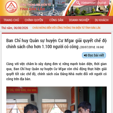
|
Vietnamese
English
TRANG CHỦ
CHÍNH QUYỀN
CÔNG DÂN
DOANH NGHIỆP
DU KHÁCH
Thứ năm, 06/08/2026
CHÀO MỪNG ĐẾN VỚI CỔNG THÔNG TIN ĐIỆN TỬ TỈNH ĐẮK LẮK
GIỚI THIỆU
Ban Chỉ huy Quân sự huyện Cư M'gar giải quyết chế độ
chính sách cho hơn 1.100 người có công
(20/07/2018, 16:04)
LÃNH ĐẠO UBND TỈNH
Đọc bài viết
TIN TỨC SỰ KIỆN
Cùng với việc chăm lo xây dựng đơn vị vững mạnh toàn diện, thời gian
SỞ, BAN, NGÀNH
qua, Ban Chỉ huy Quân sự huyện Cư M'gar còn chủ động thực hiện giải
quyết tốt các chế độ, chính sách của Đảng-Nhà nước đối với người có
UBND CÁC XÃ, PHƯỜNG
công trên địa bàn.
THÔNG TIN CHỈ ĐẠO ĐIỀU HÀNH
HỆ THỐNG VĂN BẢN
VĂN BẢN HĐND TỈNH