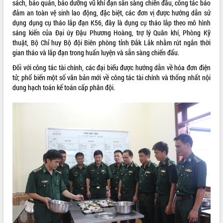
sách, bảo quản, bảo dưỡng vũ khí đạn sẵn sàng chiến đấu, công tác bảo
đảm an toàn vệ sinh lao động, đặc biệt, các đơn vị được hướng dẫn sử
VIDEO
dụng dụng cụ tháo lắp đạn K56, đây là dụng cụ tháo lắp theo mô hình
Không có file video nào để phát.
sáng kiến của Đại úy Đậu Phương Hoàng, trợ lý Quân khí, Phòng Kỹ
thuật, Bộ Chỉ huy Bộ đội Biên phòng tỉnh Đắk Lắk nhằm rút ngắn thời
gian tháo và lắp đạn trong huấn luyện và sẵn sàng chiến đấu.
ALBUM ẢNH
Đối với công tác tài chính, các đại biểu được hướng dẫn về hóa đơn điện
tử; phổ biến một số văn bản mới về công tác tài chính và thống nhất nội
dung hạch toán kế toán cấp phân đội.
LIÊN KẾT WEB
THỐNG KÊ TRUY CẬP
Hôm nay:
10445