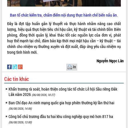
Tất cả:
66023185
Ban tổ chức kiểm tra, chấm điểm nội dung thực hành chế biến nấu ăn.
Đây là đợt tập huấn gắn lý thuyết và thực hành nhằm nâng cao chất
lượng, hiệu quả thực hiện tiêu chí hậu cần, kỹ thuật và tài chính Đồn Biên
phòng, đồng thời quản lý, khai thác tốt các nguồn lực của đơn vị, phát
huy thế mạnh tại chỗ, đảm bảo kịp thời mọi mặt hậu cần – kỹ thuật – tài
chính cho nhiệm vụ thường xuyên và đột xuất, đáp ứng yêu cầu nhiệm vụ
trong tình hình mới.
Nguyễn Ngọc Lân
In
Các tin khác
Khẩn trương rà soát, hoàn thiện công tác tổ chức Lễ hội Sầu riêng Đắk
Lắk năm 2026
(06/08/2026, 18:27)
Ban Chỉ đạo An ninh mạng quốc gia họp phiên thường kỳ lần thứ hai
(06/08/2026, 14:06)
Công bố chủ trương đầu tư hai khu công nghiệp quy mô hơn 817 ha
(06/08/2026, 13:00)