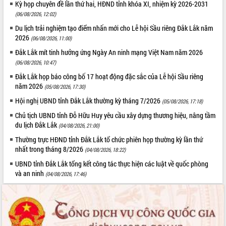
Kỳ họp chuyên đề lần thứ hai, HĐND tỉnh khóa XI, nhiệm kỳ 2026-2031
(06/08/2026, 12:02)
Du lịch trải nghiệm tạo điểm nhấn mới cho Lễ hội Sầu riêng Đắk Lắk năm
2026
(06/08/2026, 11:00)
Đắk Lắk mít tinh hưởng ứng Ngày An ninh mạng Việt Nam năm 2026
(06/08/2026, 10:47)
Đắk Lắk họp báo công bố 17 hoạt động đặc sắc của Lễ hội Sầu riêng
năm 2026
(05/08/2026, 17:30)
Hội nghị UBND tỉnh Đắk Lắk thường kỳ tháng 7/2026
(05/08/2026, 17:18)
Chủ tịch UBND tỉnh Đỗ Hữu Huy yêu cầu xây dựng thương hiệu, nâng tầm
du lịch Đắk Lắk
(04/08/2026, 21:00)
Thường trực HĐND tỉnh Đắk Lắk tổ chức phiên họp thường kỳ lần thứ
nhất trong tháng 8/2026
(04/08/2026, 18:22)
UBND tỉnh Đắk Lắk tổng kết công tác thực hiện các luật về quốc phòng
và an ninh
(04/08/2026, 17:46)