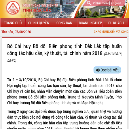
|
Vietnamese
English
TRANG CHỦ
CHÍNH QUYỀN
CÔNG DÂN
DOANH NGHIỆP
DU KHÁCH
Thứ sáu, 07/08/2026
CHÀO MỪNG ĐẾN VỚI CỔNG THÔNG TIN Đ
GIỚI THIỆU
Bộ Chỉ huy Bộ đội Biên phòng tỉnh Đắk Lắk tập huấn
công tác hậu cần, kỹ thuật, tài chính năm 2018
(03/10/2018,
LÃNH ĐẠO UBND TỈNH
08:59)
TIN TỨC SỰ KIỆN
Đọc bài viết
SỞ, BAN, NGÀNH
Từ 2 – 3/10/2018, Bộ Chỉ huy Bộ đội Biên phòng tỉnh Đắk Lắk tổ chức
Hội nghị tập huấn công tác hậu cần, kỹ thuật, tài chính năm 2018 cho
UBND CÁC XÃ, PHƯỜNG
Chỉ huy và cán bộ, nhân viên chuyên môn của các Đồn và Tiểu đoàn Biên
phòng trong Bộ đội Biên phòng tỉnh. Trung tá Nguyễn Minh Tuyên, Phó
THÔNG TIN CHỈ ĐẠO ĐIỀU HÀNH
Chỉ huy trưởng Bộ đội Biên phòng tỉnh dự và chỉ đạo Hội nghị.
Trong 2 ngày các đại biểu được tập trung nghiên cứu, quán triệt và hướng
HỆ THỐNG VĂN BẢN
dẫn thực hiện các nội dung về công tác hậu cần, kỹ thuật và công tác tài
chính. Trong đó, công tác hậu cần tập trung hướng dẫn các chế độ tiêu
VĂN BẢN HĐND TỈNH
chuẩn quân trang năm 2018, công tác dự trữ lương thực thực phẩm sẵn