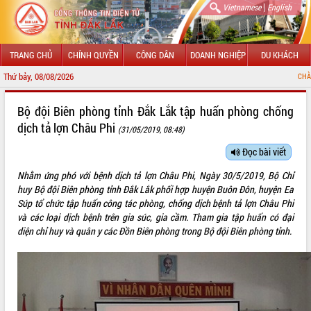
|
Vietnamese
English
TRANG CHỦ
CHÍNH QUYỀN
CÔNG DÂN
DOANH NGHIỆP
DU KHÁCH
Thứ bảy, 08/08/2026
CHÀO MỪNG ĐẾN VỚI C
GIỚI THIỆU
Bộ đội Biên phòng tỉnh Đắk Lắk tập huấn phòng chống
dịch tả lợn Châu Phi
(31/05/2019, 08:48)
LÃNH ĐẠO UBND TỈNH
Đọc bài viết
TIN TỨC SỰ KIỆN
Nhằm ứng phó với bệnh dịch tả lợn Châu Phi, Ngày 30/5/2019, Bộ Chỉ
SỞ, BAN, NGÀNH
huy Bộ đội Biên phòng tỉnh Đắk Lắk phối hợp huyện Buôn Đôn, huyện Ea
Súp tổ chức tập huấn công tác phòng, chống dịch bệnh tả lợn Châu Phi
UBND CÁC XÃ, PHƯỜNG
và các loại dịch bệnh trên gia súc, gia cầm. Tham gia tập huấn có đại
diện chỉ huy và quân y các Đồn Biên phòng trong Bộ đội Biên phòng tỉnh.
THÔNG TIN CHỈ ĐẠO ĐIỀU HÀNH
HỆ THỐNG VĂN BẢN
VĂN BẢN HĐND TỈNH