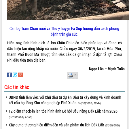
Tất cả:
66078403
Cán bộ Trạm Chăn nuôi và Thú y huyện Ea Súp hướng dẫn cách phòng
bệnh trên gia súc.
Hiện nay, tình hình dịch tả lợn Châu Phi diễn biến phức tạp và đang có
dấu hiệu lan rộng khắp cả nước. Chiều ngày 30/5/2019, tại xã Hòa Phú,
thành Phố Buôn Ma Thuột, tỉnh Đắk Lắk đã ghi nhận ổ dịch tả lợn Châu
Phi đầu tiên trên địa bàn.
Ngọc Lân – Mạnh Tuấn
In
Các tin khác
UBND tỉnh làm việc với Chủ đầu tư dự án Đầu tư xây dựng và kinh doanh
kết cấu hạ tầng Khu công nghiệp Phú Xuân
(07/08/2026, 19:47)
12 điểm check-in lan tỏa hình ảnh Lễ hội Sầu riêng Đắk Lắk năm 2026
(07/08/2026, 17:30)
Xây dựng thương hiệu điểm đến và sản phẩm du lịch Đắk Lắk
(07/08/2026,