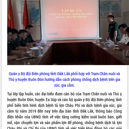
ĐIỂM TIN VĂN BẢN
QUY HOẠCH - KẾ HOẠCH
Quân y Bộ đội Biên phòng tỉnh Đắk Lắk phối hợp với Trạm Chăn nuôi và
Thú y huyện Buôn Đôn hướng dẫn cách phòng chống dịch bệnh trên gia
súc, gia cầm.
Tại lớp tập huấn, các đại biểu được cán bộ của Trạm Chăn nuôi và Thú y
huyện Buôn Đôn, huyện Ea Súp và cán bộ quân y Bộ đội Biên phòng tỉnh
phổ biến tình hình dịch bệnh tả lợn Châu Phi và dịch bệnh gia súc, gia
cầm từ năm 2019 đến nay trên địa bàn tỉnh Đắk Lắk, thông báo Công
điện khẩn của UBND tỉnh về việc tăng cường kiểm soát buôn bán, giết
mổ, vận chuyển lợn và sản phẩm lợn để phòng, chống bệnh dịch tả lợn
Châu Phi và Chỉ thị của UBND tỉnh về việc triển khai đồng bộ các giải