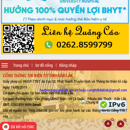
Toggle
Trang chủ
Sơ đồ cổng
Đăng nhập
navigation
CỔNG THÔNG TIN ĐIỆN TỬ TỈNH ĐẮK LẮK
Giấy phép số 99/GP-TTĐT do Cục QL Phát thanh Truyền hình và Thông tin Điện tử cấp
ngày 14/05/2010
banbientap@daklak.gov.vn hoặc congttdtdaklak@gmail.com
Cơ quan chủ quản: Ủy ban nhân dân tỉnh Đắk Lắk
Cơ quan thường trực: Văn phòng UBND tỉnh - 09 Lê Duẩn - P.Buôn Ma Thuột - Đắk Lắk.
SĐT:
0262.859.9699
Email:
Ghi rõ nguồn tin "http://daklak.gov.vn" khi phát hành lại các thông tin từ Cổng TTĐT
này
Đã kết nối EMC