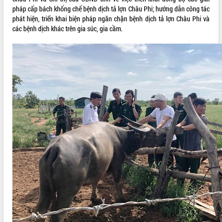
pháp cấp bách khống chế bệnh dịch tả lợn Châu Phi; hướng dẫn công tác
VIDEO
phát hiện, triển khai biện pháp ngăn chặn bệnh dịch tả lợn Châu Phi và
các bệnh dịch khác trên gia súc, gia cầm.
Không có file video nào để phát.
ALBUM ẢNH
LIÊN KẾT WEB
THỐNG KÊ TRUY CẬP
Hôm nay:
33080