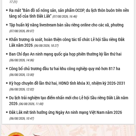
17:21)
Ra mắt “Bản đồ số nông sản, sản phẩm OCOP, du lịch thôn buôn trên nền
tảng số của tỉnh Đắk Lắk”
(07/08/2026, 16:46)
Tập huấn kỹ năng livestream bán sầu riêng online cho các xã, phường
(07/08/2026, 09:07)
Khẩn trương rà soát, hoàn thiện công tác tổ chức Lễ hội Sầu riêng Đắk
Lắk năm 2026
(06/08/2026, 18:27)
Ban Chỉ đạo An ninh mạng quốc gia họp phiên thường kỳ lần thứ hai
(06/08/2026, 14:06)
Công bố chủ trương đầu tư hai khu công nghiệp quy mô hơn 817 ha
(06/08/2026, 13:00)
Kỳ họp chuyên đề lần thứ hai, HĐND tỉnh khóa XI, nhiệm kỳ 2026-2031
(06/08/2026, 12:02)
Du lịch trải nghiệm tạo điểm nhấn mới cho Lễ hội Sầu riêng Đắk Lắk năm
2026
(06/08/2026, 11:00)
Đắk Lắk mít tinh hưởng ứng Ngày An ninh mạng Việt Nam năm 2026
(06/08/2026, 10:47)