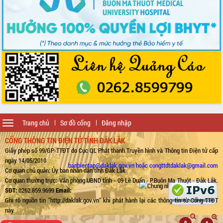
Toggle
Trang chủ
Sơ đồ cổng
Đăng nhập
navigation
CỔNG THÔNG TIN ĐIỆN TỬ TỈNH ĐẮK LẮK
Giấy phép số 99/GP-TTĐT do Cục QL Phát thanh Truyền hình và Thông tin Điện tử cấp
ngày 14/05/2010
banbientap@daklak.gov.vn hoặc congttdtdaklak@gmail.com
Cơ quan chủ quản: Ủy ban nhân dân tỉnh Đắk Lắk
Cơ quan thường trực: Văn phòng UBND tỉnh - 09 Lê Duẩn - P.Buôn Ma Thuột - Đắk Lắk.
SĐT:
0262.859.9699
Email:
Ghi rõ nguồn tin "http://daklak.gov.vn" khi phát hành lại các thông tin từ Cổng TTĐT
này