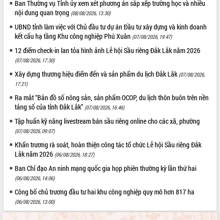
Ban Thường vụ Tỉnh ủy xem xét phương án sắp xếp trường học và nhiều
Tất cả:
66081776
nội dung quan trọng
(08/08/2026, 13:30)
UBND tỉnh làm việc với Chủ đầu tư dự án Đầu tư xây dựng và kinh doanh
kết cấu hạ tầng Khu công nghiệp Phú Xuân
(07/08/2026, 19:47)
12 điểm check-in lan tỏa hình ảnh Lễ hội Sầu riêng Đắk Lắk năm 2026
(07/08/2026, 17:30)
Xây dựng thương hiệu điểm đến và sản phẩm du lịch Đắk Lắk
(07/08/2026,
17:21)
Ra mắt “Bản đồ số nông sản, sản phẩm OCOP, du lịch thôn buôn trên nền
tảng số của tỉnh Đắk Lắk”
(07/08/2026, 16:46)
Tập huấn kỹ năng livestream bán sầu riêng online cho các xã, phường
(07/08/2026, 09:07)
Khẩn trương rà soát, hoàn thiện công tác tổ chức Lễ hội Sầu riêng Đắk
Lắk năm 2026
(06/08/2026, 18:27)
Ban Chỉ đạo An ninh mạng quốc gia họp phiên thường kỳ lần thứ hai
(06/08/2026, 14:06)
Công bố chủ trương đầu tư hai khu công nghiệp quy mô hơn 817 ha
(06/08/2026, 13:00)