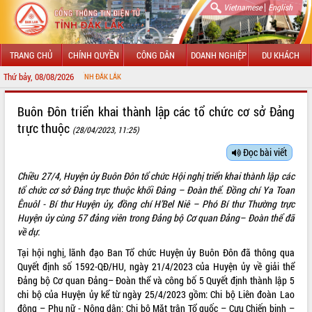
|
Vietnamese
English
TRANG CHỦ
CHÍNH QUYỀN
CÔNG DÂN
DOANH NGHIỆP
DU KHÁCH
Thứ bảy, 08/08/2026
CHÀO
GIỚI THIỆU
Buôn Đôn triển khai thành lập các tổ chức cơ sở Đảng
trực thuộc
(28/04/2023, 11:25)
LÃNH ĐẠO UBND TỈNH
Đọc bài viết
TIN TỨC SỰ KIỆN
Chiều 27/4, Huyện ủy Buôn Đôn tổ chức Hội nghị triển khai thành lập các
SỞ, BAN, NGÀNH
tổ chức cơ sở Đảng trực thuộc khối Đảng – Đoàn thể. Đồng chí Ya Toan
Ênuôl - Bí thư Huyện ủy, đồng chí H’Bel Niê – Phó Bí thư Thường trực
UBND CÁC XÃ, PHƯỜNG
Huyện ủy cùng 57 đảng viên trong Đảng bộ Cơ quan Đảng– Đoàn thể đã
về dự.
THÔNG TIN CHỈ ĐẠO ĐIỀU HÀNH
Tại hội nghị, lãnh đạo Ban Tổ chức Huyện ủy Buôn Đôn đã thông qua
Quyết định số 1592-QĐ/HU, ngày 21/4/2023 của Huyện ủy về giải thể
HỆ THỐNG VĂN BẢN
Đảng bộ Cơ quan Đảng– Đoàn thể và công bố 5 Quyết định thành lập 5
chi bộ của Huyện ủy kể từ ngày 25/4/2023 gồm: Chi bộ Liên đoàn Lao
VĂN BẢN HĐND TỈNH
động – Phụ nữ - Nông dân; Chi bộ Mặt trận Tổ quốc – Cựu Chiến binh –