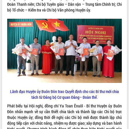
Đoàn Thanh niên; Chi bộ Tuyên giáo – Dân vận – Trung tâm Chính trị; Chi
ĐIỂM TIN VĂN BẢN
bộ Tổ chức – Kiểm tra và Chi bộ Văn phòng Huyện ủy.
QUY HOẠCH - KẾ HOẠCH
Lãnh đạo Huyện ủy Buôn Đôn trao Quyết định cho các Bí thư mới chia
tách từ Đảng bộ Cơ quan Đảng– Đoàn thể.
Phát biểu tại Hội nghị, đồng chí Ya Toan Ênuôl - Bí thư Huyện ủy Buôn
Đôn nhấn mạnh về sự cần thiết chia tách và thành lập các Chi bộ trực
thuộc Huyện ủy; đồng thời đề nghị các Chi bộ mới được thành lập chủ
động tiếp cận với chức năng, nhiệm vụ được giao; xây dựng và ban hành
Nghị quyết, Chương trình hành động tổ chức thực hiện Nghị quyết của