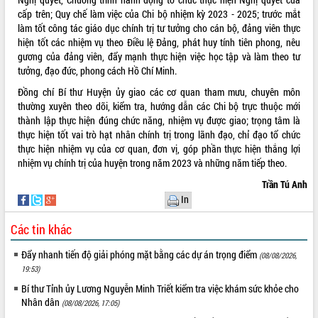
cấp trên; Quy chế làm việc của Chi bộ nhiệm kỳ 2023 - 2025; trước mắt
VIDEO
làm tốt công tác giáo dục chính trị tư tưởng cho cán bộ, đảng viên thực
hiện tốt các nhiệm vụ theo Điều lệ Đảng, phát huy tính tiên phong, nêu
Không có file video nào để phát.
gương của đảng viên, đẩy mạnh thực hiện việc học tập và làm theo tư
tưởng, đạo đức, phong cách Hồ Chí Minh.
ALBUM ẢNH
Đồng chí Bí thư Huyện ủy giao các cơ quan tham mưu, chuyên môn
thường xuyên theo dõi, kiểm tra, hướng dẫn các Chi bộ trực thuộc mới
thành lập thực hiện đúng chức năng, nhiệm vụ được giao; trọng tâm là
thực hiện tốt vai trò hạt nhân chính trị trong lãnh đạo, chỉ đạo tổ chức
thực hiện nhiệm vụ của cơ quan, đơn vị, góp phần thực hiện thắng lợi
nhiệm vụ chính trị của huyện trong năm 2023 và những năm tiếp theo.
Trần Tú Anh
In
LIÊN KẾT WEB
Các tin khác
Đẩy nhanh tiến độ giải phóng mặt bằng các dự án trọng điểm
(08/08/2026,
19:53)
THỐNG KÊ TRUY CẬP
Bí thư Tỉnh ủy Lương Nguyễn Minh Triết kiểm tra việc khám sức khỏe cho
Nhân dân
(08/08/2026, 17:05)
Hôm nay:
36453