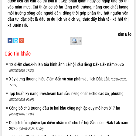
được tiêu chí của đô thị loại III; Góp phần giảm nguy cơ ngập úng đô thị
vào mùa mưa. Cải thiện cơ sở hạ tầng môi trường, nâng cao chất lượng
môi trường sống của người dân, đồng thời góp phần thu hút nguồn vốn
đầu tư, đặc biệt là đầu tư du lịch và dịch vụ, thúc đẩy kinh tế - xã hội thị
xã Buôn Hồ.
Kim Bảo
In
Các tin khác
12 điểm check-in lan tỏa hình ảnh Lễ hội Sầu riêng Đắk Lắk năm 2026
(07/08/2026, 17:30)
Xây dựng thương hiệu điểm đến và sản phẩm du lịch Đắk Lắk
(07/08/2026,
17:21)
Tập huấn kỹ năng livestream bán sầu riêng online cho các xã, phường
(07/08/2026, 09:07)
Công bố chủ trương đầu tư hai khu công nghiệp quy mô hơn 817 ha
(06/08/2026, 13:00)
Du lịch trải nghiệm tạo điểm nhấn mới cho Lễ hội Sầu riêng Đắk Lắk năm
2026
(06/08/2026, 11:00)