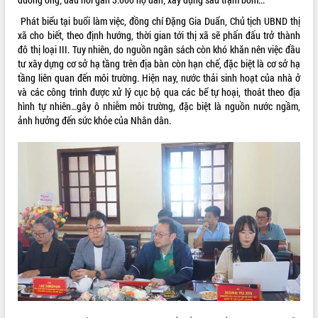
VIDEO
Phát biểu tại buổi làm việc, đồng chí Đặng Gia Duẩn, Chủ tịch UBND thị
xã cho biết, theo định hướng, thời gian tới thị xã sẽ phấn đấu trở thành
Không có file video nào để phát.
đô thị loại III. Tuy nhiên, do nguồn ngân sách còn khó khăn nên việc đầu
tư xây dựng cơ sở hạ tầng trên địa bàn còn hạn chế, đặc biệt là cơ sở hạ
ALBUM ẢNH
tầng liên quan đến môi trường. Hiện nay, nước thải sinh hoạt của nhà ở
và các công trình được xử lý cục bộ qua các bể tự hoại, thoát theo địa
hình tự nhiên…gây ô nhiễm môi trường, đặc biệt là nguồn nước ngầm,
ảnh hưởng đến sức khỏe của Nhân dân.
LIÊN KẾT WEB
THỐNG KÊ TRUY CẬP
Hôm nay:
39963