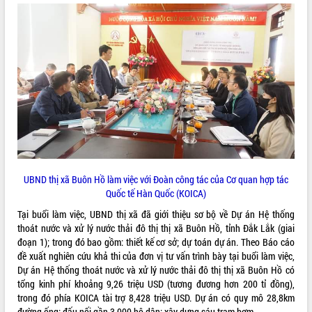
ĐIỂM TIN VĂN BẢN
QUY HOẠCH - KẾ HOẠCH
UBND thị xã Buôn Hồ làm việc với Đoàn công tác của Cơ quan hợp tác
Quốc tế Hàn Quốc (KOICA)
Tại buổi làm việc, UBND thị xã đã giới thiệu sơ bộ về Dự án Hệ thống
thoát nước và xử lý nước thải đô thị thị xã Buôn Hồ, tỉnh Đắk Lắk (giai
đoạn 1); trong đó bao gồm: thiết kế cơ sở; dự toán dự án. Theo Báo cáo
đề xuất nghiên cứu khả thi của đơn vị tư vấn trình bày tại buổi làm việc,
Dự án Hệ thống thoát nước và xử lý nước thải đô thị thị xã Buôn Hồ có
tổng kinh phí khoảng 9,26 triệu USD (tương đương hơn 200 tỉ đồng),
trong đó phía KOICA tài trợ 8,428 triệu USD. Dự án có quy mô 28,8km
đường ống; đấu nối gần 3.000 hộ dân; xây dựng sáu trạm bơm...