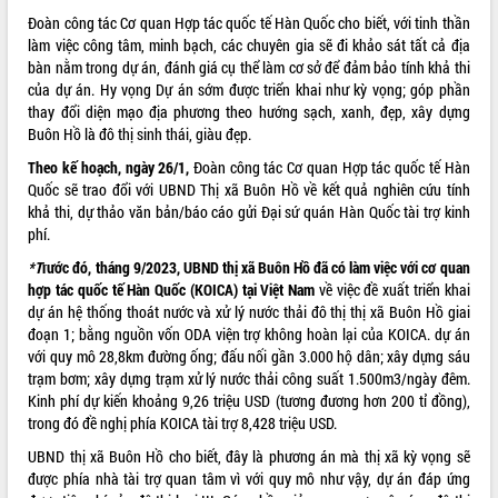
Đoàn công tác Cơ quan Hợp tác quốc tế Hàn Quốc cho biết, với tinh thần
làm việc công tâm, minh bạch, các chuyên gia sẽ đi khảo sát tất cả địa
bàn nằm trong dự án, đánh giá cụ thể làm cơ sở để đảm bảo tính khả thi
của dự án. Hy vọng Dự án sớm được triển khai như kỳ vọng; góp phần
thay đổi diện mạo địa phương theo hướng sạch, xanh, đẹp, xây dựng
Buôn Hồ là đô thị sinh thái, giàu đẹp.
Theo kế hoạch, ngày 26/1,
Đoàn công tác Cơ quan Hợp tác quốc tế Hàn
Quốc sẽ trao đổi với UBND Thị xã Buôn Hồ về kết quả nghiên cứu tính
khả thi, dự thảo văn bản/báo cáo gửi Đại sứ quán Hàn Quốc tài trợ kinh
phí.
*
T
rước đó, tháng 9/2023, UBND thị xã Buôn Hồ đã có làm việc với cơ quan
hợp tác quốc tế Hàn Quốc (KOICA) tại Việt Nam
về việc đề xuất triển khai
dự án hệ thống thoát nước và xử lý nước thải đô thị thị xã Buôn Hồ giai
đoạn 1; bằng nguồn vốn ODA viện trợ không hoàn lại của KOICA. dự án
với quy mô 28,8km đường ống; đấu nối gần 3.000 hộ dân; xây dựng sáu
trạm bơm; xây dựng trạm xử lý nước thải công suất 1.500m3/ngày đêm.
Kinh phí dự kiến khoảng 9,26 triệu USD (tương đương hơn 200 tỉ đồng),
trong đó đề nghị phía KOICA tài trợ 8,428 triệu USD.
UBND thị xã Buôn Hồ cho biết, đây là phương án mà thị xã kỳ vọng sẽ
được phía nhà tài trợ quan tâm vì với quy mô như vậy, dự án đáp ứng