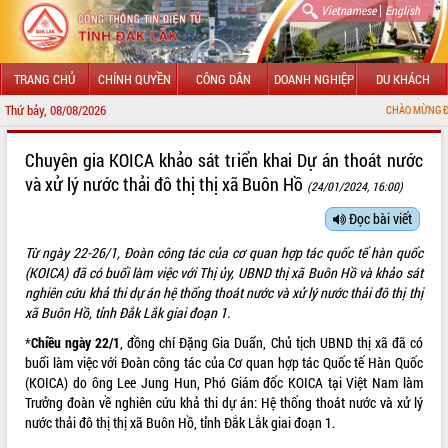
|
Vietnamese
English
TRANG CHỦ
CHÍNH QUYỀN
CÔNG DÂN
DOANH NGHIỆP
DU KHÁCH
Thứ bảy, 08/08/2026
CHÀO MỪNG ĐẾN VỚI CỔNG THÔN
GIỚI THIỆU
Chuyên gia KOICA khảo sát triển khai Dự án thoát nước
và xử lý nước thải đô thị thị xã Buôn Hồ
(24/01/2024, 16:00)
LÃNH ĐẠO UBND TỈNH
Đọc bài viết
TIN TỨC SỰ KIỆN
Từ ngày 22-26/1, Đoàn công tác của cơ quan hợp tác quốc tế hàn quốc
SỞ, BAN, NGÀNH
(KOICA) đã có buổi làm việc với Thị ủy, UBND thị xã Buôn Hồ và khảo sát
nghiên cứu khả thi dự án hệ thống thoát nước và xử lý nước thải đô thị thị
UBND CÁC XÃ, PHƯỜNG
xã Buôn Hồ, tỉnh Đắk Lắk giai đoạn 1.
*
Chiều ngày 22/1
, đồng chí Đặng Gia Duẩn, Chủ tịch UBND thị xã đã có
THÔNG TIN CHỈ ĐẠO ĐIỀU HÀNH
buổi làm việc với Đoàn công tác của Cơ quan hợp tác Quốc tế Hàn Quốc
(KOICA) do ông Lee Jung Hun, Phó Giám đốc KOICA tại Việt Nam làm
HỆ THỐNG VĂN BẢN
Trưởng đoàn về nghiên cứu khả thi dự án: Hệ thống thoát nước và xử lý
nước thải đô thị thị xã Buôn Hồ, tỉnh Đắk Lắk giai đoạn 1.
VĂN BẢN HĐND TỈNH