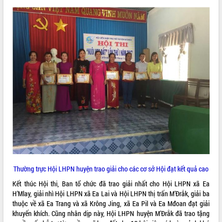
VIDEO
Không có file video nào để phát.
ALBUM ẢNH
LIÊN KẾT WEB
Thường trực Hội LHPN huyện trao giải cho các cơ sở Hội đạt kết quả cao
Kết thúc Hội thi, Ban tổ chức đã trao giải nhất cho Hội LHPN xã Ea
H’Mlay, giải nhì Hội LHPN xã Ea Lai và Hội LHPN thị trấn M’Đrắk, giải ba
THỐNG KÊ TRUY CẬP
thuộc về xã Ea Trang và xã Krông Jing, xã Ea Pil và Ea Mđoan đạt giải
khuyến khích. Cũng nhân dịp này, Hội LHPN huyện M’Đrắk đã trao tặng
Hôm nay:
572