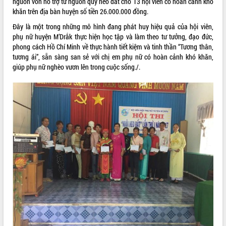
nguồn vốn hỗ trợ từ nguồn quỹ heo đất cho 13 hội viên có hoàn cảnh khó
Tất cả:
66113686
khăn trên địa bàn huyện số tiền 26.000.000 đồng.
Đây là một trong những mô hình đang phát huy hiệu quả của hội viên,
phụ nữ huyện M’Drắk thực hiện học tập và làm theo tư tưởng, đạo đức,
phong cách Hồ Chí Minh về thực hành tiết kiệm và tinh thần “Tương thân,
tương ái”, sẵn sàng san sẻ với chị em phụ nữ có hoàn cảnh khó khăn,
giúp phụ nữ nghèo vươn lên trong cuộc sống./.