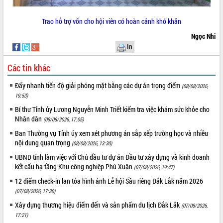
Trao hỗ trợ vốn cho hội viên có hoàn cảnh khó khăn
Ngọc Nhi
In
Các tin khác
Đẩy nhanh tiến độ giải phóng mặt bằng các dự án trọng điểm
(08/08/2026,
19:53)
Bí thư Tỉnh ủy Lương Nguyễn Minh Triết kiểm tra việc khám sức khỏe cho
Nhân dân
(08/08/2026, 17:05)
Ban Thường vụ Tỉnh ủy xem xét phương án sắp xếp trường học và nhiều
nội dung quan trọng
(08/08/2026, 13:30)
UBND tỉnh làm việc với Chủ đầu tư dự án Đầu tư xây dựng và kinh doanh
kết cấu hạ tầng Khu công nghiệp Phú Xuân
(07/08/2026, 19:47)
12 điểm check-in lan tỏa hình ảnh Lễ hội Sầu riêng Đắk Lắk năm 2026
(07/08/2026, 17:30)
Xây dựng thương hiệu điểm đến và sản phẩm du lịch Đắk Lắk
(07/08/2026,
17:21)