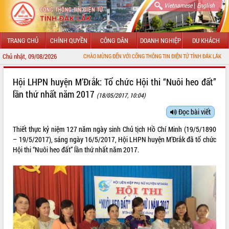
|
Vietnamese
English
TRANG CHỦ
CHÍNH QUYỀN
CÔNG DÂN
DOANH NGHIỆP
DU KHÁCH
Chủ nhật, 09/08/2026
CHÀO MỪNG ĐẾN VỚI CỔNG THÔNG TIN ĐIỆN TỬ TỈNH ĐẮK LẮK
GIỚI THIỆU
Hội LHPN huyện M’Đrắk: Tổ chức Hội thi “Nuôi heo đất”
lần thứ nhất năm 2017
(18/05/2017, 10:04)
LÃNH ĐẠO UBND TỈNH
Đọc bài viết
TIN TỨC SỰ KIỆN
Thiết thực kỷ niệm 127 năm ngày sinh Chủ tịch Hồ Chí Minh (19/5/1890
SỞ, BAN, NGÀNH
– 19/5/2017), sáng ngày 16/5/2017, Hội LHPN huyện M’Đrắk đã tổ chức
Hội thi “Nuôi heo đất” lần thứ nhất năm 2017.
UBND CÁC XÃ, PHƯỜNG
THÔNG TIN CHỈ ĐẠO ĐIỀU HÀNH
HỆ THỐNG VĂN BẢN
VĂN BẢN HĐND TỈNH