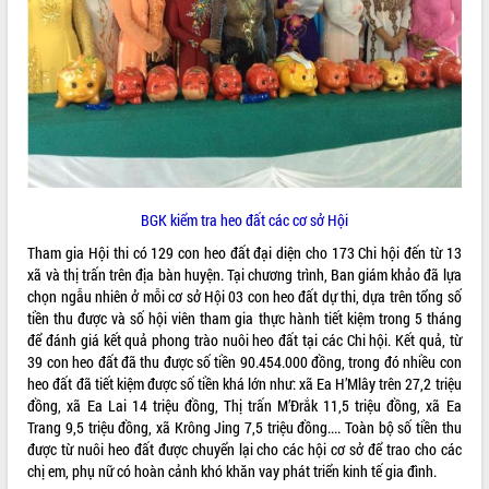
ĐIỂM TIN VĂN BẢN
QUY HOẠCH - KẾ HOẠCH
BGK kiểm tra heo đất các cơ sở Hội
Tham gia Hội thi có 129 con heo đất đại diện cho 173 Chi hội đến từ 13
xã và thị trấn trên địa bàn huyện. Tại chương trình, Ban giám khảo đã lựa
chọn ngẫu nhiên ở mỗi cơ sở Hội 03 con heo đất dự thi, dựa trên tổng số
tiền thu được và số hội viên tham gia thực hành tiết kiệm trong 5 tháng
để đánh giá kết quả phong trào nuôi heo đất tại các Chi hội. Kết quả, từ
39 con heo đất đã thu được số tiền 90.454.000 đồng, trong đó nhiều con
heo đất đã tiết kiệm được số tiền khá lớn như: xã Ea H’Mlây trên 27,2 triệu
đồng, xã Ea Lai 14 triệu đồng, Thị trấn M’Đrắk 11,5 triệu đồng, xã Ea
Trang 9,5 triệu đồng, xã Krông Jing 7,5 triệu đồng.... Toàn bộ số tiền thu
được từ nuôi heo đất được chuyển lại cho các hội cơ sở để trao cho các
chị em, phụ nữ có hoàn cảnh khó khăn vay phát triển kinh tế gia đình.