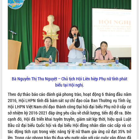
VIDEO
Không có file video nào để phát.
ALBUM ẢNH
Bà Nguyễn Thị Thu Nguyệt – Chủ tịch Hội Liên hiệp Phụ nữ tỉnh phát
biểu tại Hội nghị.
Theo dự thảo báo cáo đánh giá phong trào, hoạt động 6 tháng đầu năm
LIÊN KẾT WEB
2016, Hội LHPN tỉnh đã bám sát sự chỉ đạo của Ban Thường vụ Tỉnh ủy,
Hội LHPN Việt Nam chỉ đạo thành công Đại hội đại biểu Phụ nữ ở cấp cơ
sở nhiệm kỳ 2016-2021 đáp ứng yêu cầu về chất lượng, tiến độ đề ra. Bên
cạnh đó, Hội đã triển khai tuyên truyền, giám sát kịp thời, hiệu quả Luật
Bầu cử đại biểu Quốc hội và đại biểu Hội đồng nhân dân các cấp và có
THỐNG KÊ TRUY CẬP
tác động tích cực trong việc nâng tỷ lệ nữ tham gia ứng cử đạt 35% trở
Hôm nay:
39382
lên. Trong các phong trào thi đua yêu nước gắn với các cuộc vận động đã