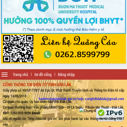
Toggle
Trang chủ
Sơ đồ cổng
Đăng nhập
navigation
CỔNG THÔNG TIN ĐIỆN TỬ TỈNH ĐẮK LẮK
Giấy phép số 99/GP-TTĐT do Cục QL Phát thanh Truyền hình và Thông tin Điện tử cấp
ngày 14/05/2010
banbientap@daklak.gov.vn hoặc congttdtdaklak@gmail.com
Cơ quan chủ quản: Ủy ban nhân dân tỉnh Đắk Lắk
Cơ quan thường trực: Văn phòng UBND tỉnh - 09 Lê Duẩn - P.Buôn Ma Thuột - Đắk Lắk.
SĐT:
0262.859.9699
Email:
Ghi rõ nguồn tin "http://daklak.gov.vn" khi phát hành lại các thông tin từ Cổng TTĐT
này