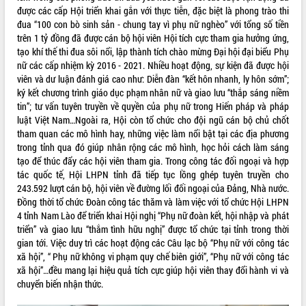
được các cấp Hội triển khai gắn với thực tiễn, đặc biệt là phong trào thi
Tất cả:
66084705
đua “100 con bò sinh sản - chung tay vì phụ nữ nghèo” với tổng số tiền
trên 1 tỷ đồng đã được cán bộ hội viên Hội tích cực tham gia hưởng ứng,
tạo khí thế thi đua sôi nổi, lập thành tích chào mừng Đại hội đại biểu Phụ
nữ các cấp nhiệm kỳ 2016 - 2021. Nhiều hoạt động, sự kiện đã được hội
viên và dư luận đánh giá cao như: Diễn đàn “kết hôn nhanh, ly hôn sớm”;
ký kết chương trình giáo dục phạm nhân nữ và giao lưu “thắp sáng niềm
tin”; tư vấn tuyên truyền về quyền của phụ nữ trong Hiến pháp và pháp
luật Việt Nam…Ngoài ra, Hội còn tổ chức cho đội ngũ cán bộ chủ chốt
tham quan các mô hình hay, những việc làm nổi bật tại các địa phương
trong tỉnh qua đó giúp nhân rộng các mô hình, học hỏi cách làm sáng
tạo để thúc đẩy các hội viên tham gia. Trong công tác đối ngoại và hợp
tác quốc tế, Hội LHPN tỉnh đã tiếp tục lồng ghép tuyên truyền cho
243.592 lượt cán bộ, hội viên về đường lối đối ngoại của Đảng, Nhà nước.
Đồng thời tổ chức Đoàn công tác thăm và làm việc với tổ chức Hội LHPN
4 tỉnh Nam Lào để triển khai Hội nghị “Phụ nữ đoàn kết, hội nhập và phát
triển” và giao lưu “thắm tình hữu nghị” được tổ chức tại tỉnh trong thời
gian tới. Việc duy trì các hoạt động các Câu lạc bộ “Phụ nữ với công tác
xã hội”, “ Phụ nữ không vi phạm quy chế biên giới”, “Phụ nữ với công tác
xã hội”…đều mang lại hiệu quả tích cực giúp hội viên thay đổi hành vi và
chuyển biến nhận thức.