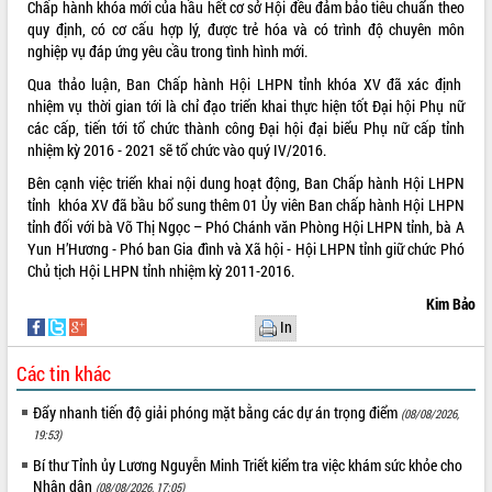
Chấp hành khóa mới của hầu hết cơ sở Hội đều đảm bảo tiêu chuẩn theo
quy định, có cơ cấu hợp lý, được trẻ hóa và có trình độ chuyên môn
nghiệp vụ đáp ứng yêu cầu trong tình hình mới.
Qua thảo luận, Ban Chấp hành Hội LHPN tỉnh khóa XV đã xác định
nhiệm vụ thời gian tới là chỉ đạo triển khai thực hiện tốt Đại hội Phụ nữ
các cấp, tiến tới tổ chức thành công Đại hội đại biểu Phụ nữ cấp tỉnh
nhiệm kỳ 2016 - 2021 sẽ tổ chức vào quý IV/2016.
Bên cạnh việc triển khai nội dung hoạt động, Ban Chấp hành Hội LHPN
tỉnh khóa XV đã bầu bổ sung thêm 01 Ủy viên Ban chấp hành Hội LHPN
tỉnh đối với bà Võ Thị Ngọc – Phó Chánh văn Phòng Hội LHPN tỉnh, bà A
Yun H’Hương - Phó ban Gia đình và Xã hội - Hội LHPN tỉnh giữ chức Phó
Chủ tịch Hội LHPN tỉnh nhiệm kỳ 2011-2016.
Kim Bảo
In
Các tin khác
Đẩy nhanh tiến độ giải phóng mặt bằng các dự án trọng điểm
(08/08/2026,
19:53)
Bí thư Tỉnh ủy Lương Nguyễn Minh Triết kiểm tra việc khám sức khỏe cho
Nhân dân
(08/08/2026, 17:05)