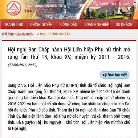
|
Vietnamese
English
TRANG CHỦ
CHÍNH QUYỀN
CÔNG DÂN
DOANH NGHIỆP
DU KHÁCH
Thứ bảy, 08/08/2026
THÔNG TIN ĐIỆN TỬ TỈNH ĐẮK LẮK
GIỚI THIỆU
Hội nghị Ban Chấp hành Hội Liên hiệp Phụ nữ tỉnh mở
rộng lần thứ 14, khóa XV, nhiệm kỳ 2011 - 2016.
LÃNH ĐẠO UBND TỈNH
(27/06/2016, 20:53)
TIN TỨC SỰ KIỆN
Đọc bài viết
SỞ, BAN, NGÀNH
Sáng 27/6, Hội Liên hiệp Phụ nữ (LHPN) tỉnh đã tổ chức Hội nghị Ban
Chấp hành mở rộng lần thứ 14, khóa XV, nhiệm kỳ 2011-2016 để đánh
UBND CÁC XÃ, PHƯỜNG
giá công tác triển khai Đại hội đại biểu Phụ nữ các cấp cơ sở nhiệm kỳ
2016-2021 và bàn một số nội dung về công tác nhân sự chuẩn bị cho Đại
THÔNG TIN CHỈ ĐẠO ĐIỀU HÀNH
hội đại biểu Phụ nữ cấp tỉnh. Tham dự Hội nghị có lãnh đạo Ban Tổ chức
Tỉnh ủy, đại diện lãnh đạo Hội Phụ nữ các huyện, thị xã, thành phố trong
HỆ THỐNG VĂN BẢN
tỉnh. Bà Nguyễn Thị Thu Nguyệt – Chủ tịch Hội Liên hiệp Phụ nữ tỉnh chủ
trì Hội nghị.
VĂN BẢN HĐND TỈNH