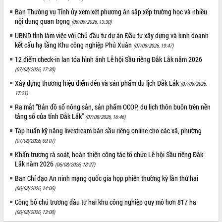
Ban Thường vụ Tỉnh ủy xem xét phương án sắp xếp trường học và nhiều
nội dung quan trọng
(08/08/2026, 13:30)
UBND tỉnh làm việc với Chủ đầu tư dự án Đầu tư xây dựng và kinh doanh
kết cấu hạ tầng Khu công nghiệp Phú Xuân
(07/08/2026, 19:47)
12 điểm check-in lan tỏa hình ảnh Lễ hội Sầu riêng Đắk Lắk năm 2026
(07/08/2026, 17:30)
Xây dựng thương hiệu điểm đến và sản phẩm du lịch Đắk Lắk
(07/08/2026,
17:21)
Ra mắt “Bản đồ số nông sản, sản phẩm OCOP, du lịch thôn buôn trên nền
tảng số của tỉnh Đắk Lắk”
(07/08/2026, 16:46)
Tập huấn kỹ năng livestream bán sầu riêng online cho các xã, phường
(07/08/2026, 09:07)
Khẩn trương rà soát, hoàn thiện công tác tổ chức Lễ hội Sầu riêng Đắk
Lắk năm 2026
(06/08/2026, 18:27)
Ban Chỉ đạo An ninh mạng quốc gia họp phiên thường kỳ lần thứ hai
(06/08/2026, 14:06)
Công bố chủ trương đầu tư hai khu công nghiệp quy mô hơn 817 ha
(06/08/2026, 13:00)