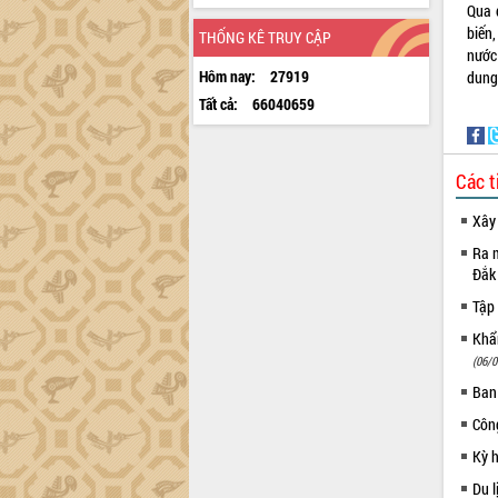
Qua 
biến
THỐNG KÊ TRUY CẬP
nước
Hôm nay:
27919
dung,
Tất cả:
66040659
Các t
Xây
Ra m
Đắk
Tập 
Khẩn
(06/0
Ban
Côn
Kỳ 
Du l