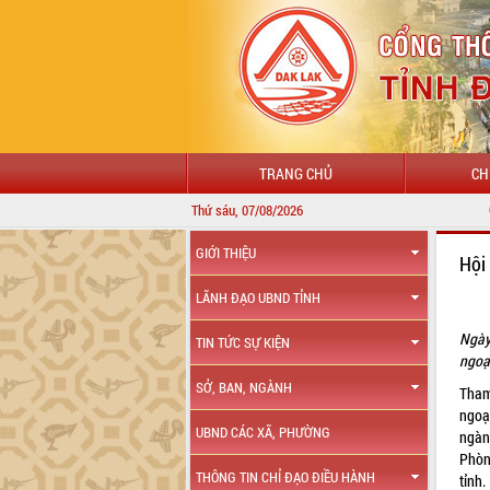
TRANG CHỦ
CH
Thứ sáu, 07/08/2026
CHÀO MỪNG ĐẾN 
GIỚI THIỆU
Hội
LÃNH ĐẠO UBND TỈNH
Ngày
TIN TỨC SỰ KIỆN
ngoạ
SỞ, BAN, NGÀNH
Tham
ngoại
UBND CÁC XÃ, PHƯỜNG
ngành
Phòn
THÔNG TIN CHỈ ĐẠO ĐIỀU HÀNH
tỉnh.