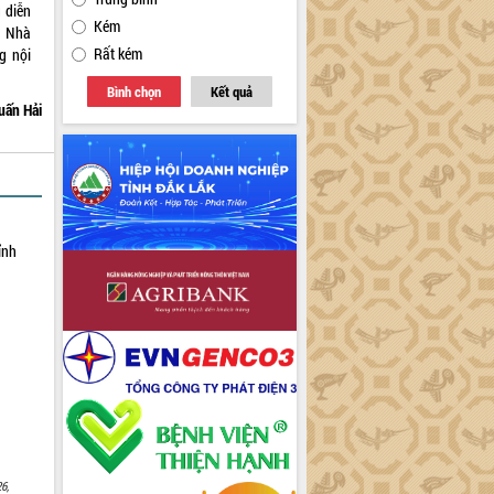
 diễn
Kém
à Nhà
Rất kém
g nội
Bình chọn
Kết quả
uấn Hải
ỉnh
6,