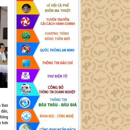
n Ban
 dân,
thông
u hơn