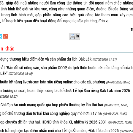
đó, giúp đội ngũ những người làm công tác thông tin đối ngoại nắm chắc những
, tình hình thế giới và khu vực, cũng như những quan điểm, đường lối của Đảng v
 trong tình hình mới, góp phần nâng cao hiệu quả công tác tham mưu xây dựn
 kế hoạch liên quan đến hoạt động đối ngoại tại địa phương, đơn vị.
T
In
in khác
 dựng thương hiệu điểm đến và sản phẩm du lịch Đắk Lắk
(07/08/2026, 17:21)
ắt “Bản đồ số nông sản, sản phẩm OCOP, du lịch thôn buôn trên nền tảng số của t
 Lắk”
(07/08/2026, 16:46)
huấn kỹ năng livestream bán sầu riêng online cho các xã, phường
(07/08/2026, 09:07)
 trương rà soát, hoàn thiện công tác tổ chức Lễ hội Sầu riêng Đắk Lắk năm 2026
8/2026, 18:27)
 Chỉ đạo An ninh mạng quốc gia họp phiên thường kỳ lần thứ hai
(06/08/2026, 14:06)
g bố chủ trương đầu tư hai khu công nghiệp quy mô hơn 817 ha
(06/08/2026, 13:00)
họp chuyên đề lần thứ hai, HĐND tỉnh khóa XI, nhiệm kỳ 2026-2031
(06/08/2026, 12:02)
ịch trải nghiệm tạo điểm nhấn mới cho Lễ hội Sầu riêng Đắk Lắk năm 2026
(06/08/202