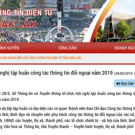
ÍNH QUYỀN
CÔNG DÂN
DOANH NGH
VỚI CỔNG THÔNG TIN ĐIỆN TỬ TỈNH ĐẮK LẮK
 nghị tập huấn công tác thông tin đối ngoại năm 2019
(29/05/2019, 
Đọc bài 
 28/5, Sở Thông tin và Truyền thông tổ chức Hội nghị tập huấn công tác thông ti
i năm 2019.
 dự lớp tập huấn có đại diện các cơ quan thành viên Ban Chỉ đạo Công tác thông ti
 tỉnh; lãnh đạo và chuyên viên phụ trách công tác thông tin đối ngoại của các sở
, UBND các huyện, thị xã, thành phố, các tổ chức chính trị - xã hội của tỉnh; lã
g Văn hóa và Thông tin, Đài Truyền thanh – Truyền hình huyện, thị xã, thành phố 