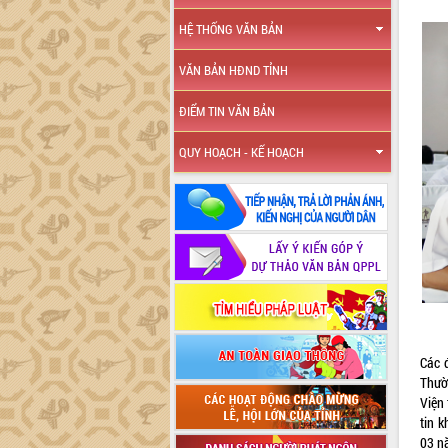
HỆ THỐNG VĂN BẢN
VĂN BẢN HĐND TỈNH
ĐIỂM TIN VĂN BẢN
QUY HOẠCH - KẾ HOẠCH
Các 
Thườ
Viện
tin 
03 n