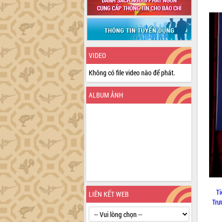
VIDEO
Không có file video nào để phát.
ALBUM ẢNH
Ti
LIÊN KẾT WEB
Trư