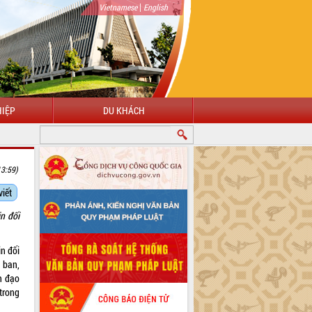
|
Vietnamese
English
IỆP
DU KHÁCH
13:59)
viết
n đối
n đối
, ban,
nh đạo
trong