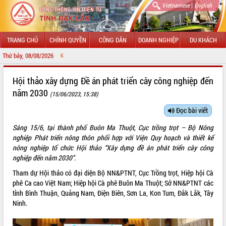
|
Vietnamese
English
TRANG CHỦ
CHÍNH QUYỀN
CÔNG DÂN
DOANH NGHIỆP
DU KHÁCH
Thứ bảy, 08/08/2026
CHÀO MỪNG ĐẾN VỚ
GIỚI THIỆU
Hội thảo xây dựng Đề án phát triển cây công nghiệp đến
năm 2030
(15/06/2023, 15:38)
LÃNH ĐẠO UBND TỈNH
Đọc bài viết
TIN TỨC SỰ KIỆN
Sáng 15/6, tại thành phố Buôn Ma Thuột, Cục trồng trọt – Bộ Nông
SỞ, BAN, NGÀNH
nghiệp Phát triển nông thôn phối hợp với Viện Quy hoạch và thiết kế
nông nghiệp tổ chức Hội thảo “Xây dựng đề án phát triển cây công
UBND CÁC XÃ, PHƯỜNG
nghiệp đến năm 2030”.
Tham dự Hội thảo có đại diện Bộ NN&PTNT, Cục Trồng trọt, Hiệp hội Cà
THÔNG TIN CHỈ ĐẠO ĐIỀU HÀNH
phê Ca cao Việt Nam; Hiệp hội Cà phê Buôn Ma Thuột; Sở NN&PTNT các
tỉnh Bình Thuận, Quảng Nam, Điện Biên, Sơn La, Kon Tum, Đắk Lắk, Tây
HỆ THỐNG VĂN BẢN
Ninh.
VĂN BẢN HĐND TỈNH