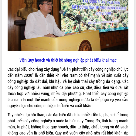
VIDEO
Không có file video nào để phát.
ALBUM ẢNH
Viện Quy hoạch và thiết kế nông nghiệp phát biểu khai mạc
Các đại biểu cho rằng xây dựng “Đề án phát triển cây công nghiệp chủ lực
đến năm 2030” là cần thiết khi Việt Nam có thể mạnh về sản xuất cây
công nghiệp do đất đai, khí hậu và hệ sinh thái cây trồng đa dạng. Các
cây công nghiệp lâu năm như: cà phê, cao su, chè, điều, tiêu và dừa, rất
LIÊN KẾT WEB
thích hợp với nhiều vùng, nhiều địa phương. Phát triển cây công nghiệp
lâu năm là một thế mạnh của nông nghiệp nước ta để phục vụ yêu cầu
nguyên liệu cho công nghiệp chế biến và xuất khẩu.
Tuy nhiên, tại hội thảo, các đại biểu đã chỉ ra nhiều tồn tại, hạn chế trong
phát triển cây công nghiệp ở nước ta hiện nay. Trong đó, tình trạng manh
THỐNG KÊ TRUY CẬP
mún, tự phát, không theo quy hoạch, đầu tư thấp, chất lượng và độ sạch
không cao vẫn là phổ biến. Quy mô vườn cây nhỏ nên rất khó khăn áp
Hôm nay:
5970