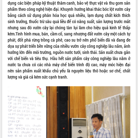
dụng các biện pháp kỹ thuật thâm canh, bảo vệ thực vật và thu gom sản
Tất cả:
66091638
phẩm theo công nghệ hiện đại. Khuynh hướng khai thác bóc lột vườn cây
bằng cách sử dụng phân hóa học quá nhiều, lạm dụng chất kích thích
sinh trưởng, thuốc trừ sâu quá liều để có năng suất, sản lượng trước mắt
nhưng sau đó vườn cây lại chóng tàn lụi làm cho hiệu quả kinh tế thấp
kém.Tình hình mua, bán, cầm cố, sang nhượng đất vườn cây một cách tự
phát, đốt phá rừng trồng cà phê, cao su trở nên phổ biến đã và đang đe
dọa sự phát triển bền vững của nhiều vườn cây công nghiệp lâu năm, ảnh
hưởng lớn đến môi trường, nguồn nước tưới, sinh thái. Sản xuất chưa gắn
với chế biến và tiêu thụ. Hầu hết sản phẩm cây công nghiệp lâu năm ở
nước ta chưa có các nhà máy chế biến trình độ cao, máy móc hiện đại
nên sản phẩm xuất khẩu chủ yếu là nguyên liệu thô hoặc sơ chế, chất
lượng và giá cả kém sức cạnh tranh.