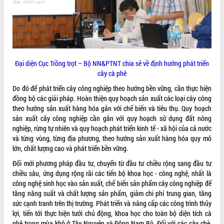
Đại diện Cục Trồng trọt – Bộ NN&PTNT chia sẻ về định hướng phát triển
cây cà phê
Do đó để phát triển cây công nghiệp theo hướng bền vững, cần thực hiện
đồng bộ các giải pháp. Hoàn thiện quy hoạch sản xuất các loại cây công
theo hướng sản xuất hàng hóa gắn với chế biến và tiêu thụ. Quy hoạch
sản xuất cây công nghiệp cần gắn với quy hoạch sử dụng đất nông
nghiệp, rừng tự nhiên và quy hoạch phát triển kinh tế - xã hội của cả nước
và từng vùng, từng địa phương, theo hướng sản xuất hàng hóa quy mô
lớn, chất lượng cao và phát triển bền vững.
Đổi mới phương pháp đầu tư, chuyển từ đầu tư chiều rộng sang đầu tư
chiều sâu, ứng dụng rộng rãi các tiến bộ khoa học - công nghệ, nhất là
công nghệ sinh học vào sản xuất, chế biến sản phẩm cây công nghiệp để
tăng năng suất và chất lượng sản phẩm, giảm chi phí trung gian, tăng
sức cạnh tranh trên thị trường. Phát triển và nâng cấp các công trình thủy
lợi, tiến tới thực hiện tưới chủ động, khoa học cho toàn bộ diện tích cà
phê trong mùa khô ở Tây Nguyên và Đông Nam Bộ. Đối với các cây chè,