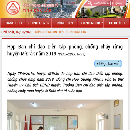
|
Vietnamese
English
TRANG CHỦ
CHÍNH QUYỀN
CÔNG DÂN
DOANH NGHIỆP
DU KHÁCH
Chủ nhật, 09/08/2026
 ĐẾN VỚI CỔNG THÔNG TIN ĐIỆN TỬ TỈNH ĐẮK LẮK
GIỚI THIỆU
Họp Ban chỉ đạo Diễn tập phòng, chống cháy rừng
huyện M’Đrắk năm 2019
(29/05/2019, 16:14)
LÃNH ĐẠO UBND TỈNH
Đọc bài viết
TIN TỨC SỰ KIỆN
Ngày 28-5-2019, huyện M’Đrắk đã họp Ban chỉ đạo Diễn tập phòng,
SỞ, BAN, NGÀNH
chống cháy rừng năm 2019. Đồng chí Hòa Quang Khiêm, Phó Bí thư
Huyện ủy, Chủ tịch UBND huyện, Trưởng Ban chỉ đạo diễn tập phòng,
UBND CÁC XÃ, PHƯỜNG
chống cháy rừng huyện M’Đrắk chủ trì cuộc họp.
THÔNG TIN CHỈ ĐẠO ĐIỀU HÀNH
HỆ THỐNG VĂN BẢN
VĂN BẢN HĐND TỈNH