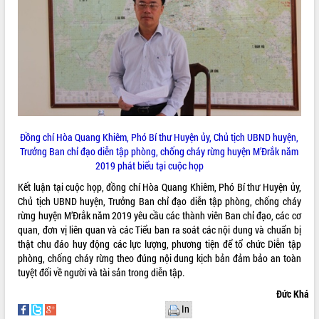
VIDEO
Không có file video nào để phát.
ALBUM ẢNH
Đồng chí Hòa Quang Khiêm, Phó Bí thư Huyện ủy, Chủ tịch UBND huyện,
Trưởng Ban chỉ đạo diễn tập phòng, chống cháy rừng huyện M’Đrắk năm
2019 phát biểu tại cuộc họp
Kết luận tại cuộc họp, đồng chí Hòa Quang Khiêm, Phó Bí thư Huyện ủy,
Chủ tịch UBND huyện, Trưởng Ban chỉ đạo diễn tập phòng, chống cháy
rừng huyện M’Đrắk năm 2019 yêu cầu các thành viên Ban chỉ đạo, các cơ
LIÊN KẾT WEB
quan, đơn vị liên quan và các Tiểu ban ra soát các nội dung và chuẩn bị
thật chu đáo huy động các lực lượng, phương tiện để tổ chức Diễn tập
phòng, chống cháy rừng theo đúng nội dung kịch bản đảm bảo an toàn
tuyệt đối về người và tài sản trong diễn tập.
THỐNG KÊ TRUY CẬP
Đức Khá
In
Hôm nay:
14250