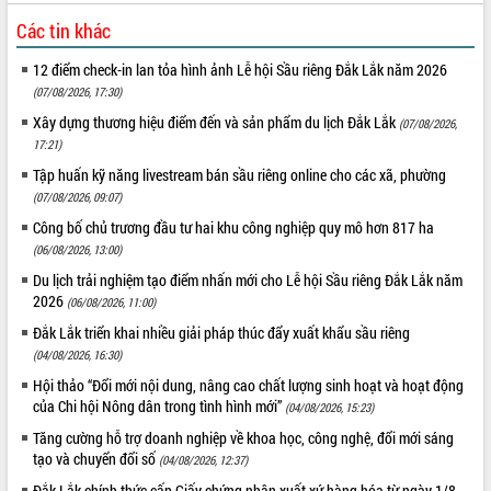
Tất cả:
66099918
Các tin khác
12 điểm check-in lan tỏa hình ảnh Lễ hội Sầu riêng Đắk Lắk năm 2026
(07/08/2026, 17:30)
Xây dựng thương hiệu điểm đến và sản phẩm du lịch Đắk Lắk
(07/08/2026,
17:21)
Tập huấn kỹ năng livestream bán sầu riêng online cho các xã, phường
(07/08/2026, 09:07)
Công bố chủ trương đầu tư hai khu công nghiệp quy mô hơn 817 ha
(06/08/2026, 13:00)
Du lịch trải nghiệm tạo điểm nhấn mới cho Lễ hội Sầu riêng Đắk Lắk năm
2026
(06/08/2026, 11:00)
Đắk Lắk triển khai nhiều giải pháp thúc đẩy xuất khẩu sầu riêng
(04/08/2026, 16:30)
Hội thảo “Đổi mới nội dung, nâng cao chất lượng sinh hoạt và hoạt động
của Chi hội Nông dân trong tình hình mới”
(04/08/2026, 15:23)
Tăng cường hỗ trợ doanh nghiệp về khoa học, công nghệ, đổi mới sáng
tạo và chuyển đổi số
(04/08/2026, 12:37)
Đắk Lắk chính thức cấp Giấy chứng nhận xuất xứ hàng hóa từ ngày 1/8