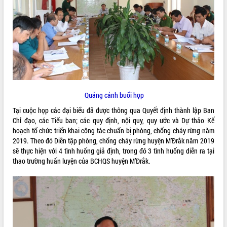
ĐIỂM TIN VĂN BẢN
QUY HOẠCH - KẾ HOẠCH
Quảng cảnh buổi họp
Tại cuộc họp các đại biểu đã được thông qua Quyết định thành lập Ban
Chỉ đạo, các Tiểu ban; các quy định, nội quy, quy ước và Dự thảo Kế
hoạch tổ chức triển khai công tác chuẩn bị phòng, chống cháy rừng năm
2019. Theo đó Diễn tập phòng, chống cháy rừng huyện M’Đrắk năm 2019
sẽ thực hiện với 4 tình huống giả định, trong đó 3 tình huống diễn ra tại
thao trường huấn luyện của BCHQS huyện M’Đrắk.