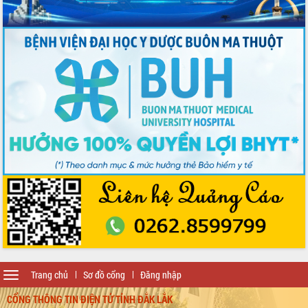
Toggle
Trang chủ
Sơ đồ cổng
Đăng nhập
navigation
CỔNG THÔNG TIN ĐIỆN TỬ TỈNH ĐẮK LẮK