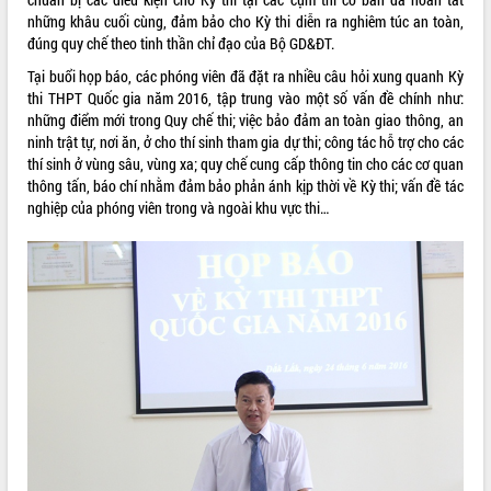
những khâu cuối cùng, đảm bảo cho Kỳ thi diễn ra nghiêm túc an toàn,
VIDEO
đúng quy chế theo tinh thần chỉ đạo của Bộ GD&ĐT.
Không có file video nào để phát.
Tại buổi họp báo, các phóng viên đã đặt ra nhiều câu hỏi xung quanh Kỳ
thi THPT Quốc gia năm 2016, tập trung vào một số vấn đề chính như:
ALBUM ẢNH
những điểm mới trong Quy chế thi; việc bảo đảm an toàn giao thông, an
ninh trật tự, nơi ăn, ở cho thí sinh tham gia dự thi; công tác hỗ trợ cho các
thí sinh ở vùng sâu, vùng xa; quy chế cung cấp thông tin cho các cơ quan
thông tấn, báo chí nhằm đảm bảo phản ánh kịp thời về Kỳ thi; vấn đề tác
nghiệp của phóng viên trong và ngoài khu vực thi…
LIÊN KẾT WEB
THỐNG KÊ TRUY CẬP
Hôm nay:
18966