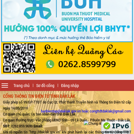
Toggle
Trang chủ
Sơ đồ cổng
Đăng nhập
navigation
CỔNG THÔNG TIN ĐIỆN TỬ TỈNH ĐẮK LẮK
Giấy phép số 99/GP-TTĐT do Cục QL Phát thanh Truyền hình và Thông tin Điện tử cấp
ngày 14/05/2010
banbientap@daklak.gov.vn hoặc congttdtdaklak@gmail.com
Cơ quan chủ quản: Ủy ban nhân dân tỉnh Đắk Lắk
Cơ quan thường trực: Văn phòng UBND tỉnh - 09 Lê Duẩn - P.Buôn Ma Thuột - Đắk Lắk.
SĐT:
0262.859.9699
Email:
Ghi rõ nguồn tin "http://daklak.gov.vn" khi phát hành lại các thông tin từ Cổng TTĐT