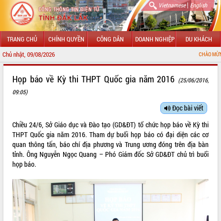
|
Vietnamese
English
TRANG CHỦ
CHÍNH QUYỀN
CÔNG DÂN
DOANH NGHIỆP
DU KHÁCH
Chủ nhật, 09/08/2026
CHÀO MỪNG ĐẾN VỚI CỔNG 
GIỚI THIỆU
Họp báo về Kỳ thi THPT Quốc gia năm 2016
(25/06/2016,
09:05)
LÃNH ĐẠO UBND TỈNH
Đọc bài viết
TIN TỨC SỰ KIỆN
Chiều 24/6, Sở Giáo dục và Đào tạo (GD&ĐT) tổ chức họp báo về Kỳ thi
SỞ, BAN, NGÀNH
THPT Quốc gia năm 2016. Tham dự buổi họp báo có đại diện các cơ
quan thông tấn, báo chí địa phương và Trung ương đóng trên địa bàn
UBND CÁC XÃ, PHƯỜNG
tỉnh. Ông Nguyễn Ngọc Quang – Phó Giám đốc Sở GD&ĐT chủ trì buổi
họp báo.
THÔNG TIN CHỈ ĐẠO ĐIỀU HÀNH
HỆ THỐNG VĂN BẢN
VĂN BẢN HĐND TỈNH