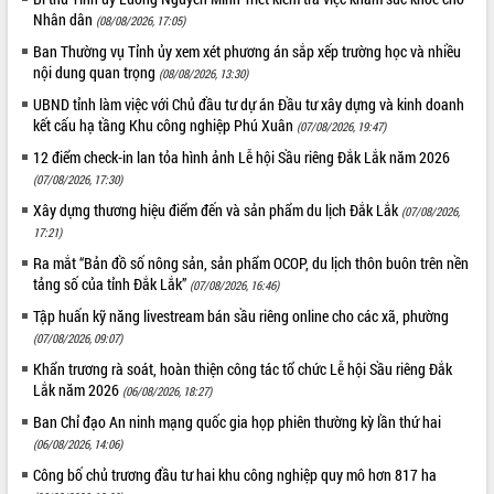
Nhân dân
(08/08/2026, 17:05)
Ban Thường vụ Tỉnh ủy xem xét phương án sắp xếp trường học và nhiều
nội dung quan trọng
(08/08/2026, 13:30)
UBND tỉnh làm việc với Chủ đầu tư dự án Đầu tư xây dựng và kinh doanh
kết cấu hạ tầng Khu công nghiệp Phú Xuân
(07/08/2026, 19:47)
12 điểm check-in lan tỏa hình ảnh Lễ hội Sầu riêng Đắk Lắk năm 2026
(07/08/2026, 17:30)
Xây dựng thương hiệu điểm đến và sản phẩm du lịch Đắk Lắk
(07/08/2026,
17:21)
Ra mắt “Bản đồ số nông sản, sản phẩm OCOP, du lịch thôn buôn trên nền
tảng số của tỉnh Đắk Lắk”
(07/08/2026, 16:46)
Tập huấn kỹ năng livestream bán sầu riêng online cho các xã, phường
(07/08/2026, 09:07)
Khẩn trương rà soát, hoàn thiện công tác tổ chức Lễ hội Sầu riêng Đắk
Lắk năm 2026
(06/08/2026, 18:27)
Ban Chỉ đạo An ninh mạng quốc gia họp phiên thường kỳ lần thứ hai
(06/08/2026, 14:06)
Công bố chủ trương đầu tư hai khu công nghiệp quy mô hơn 817 ha