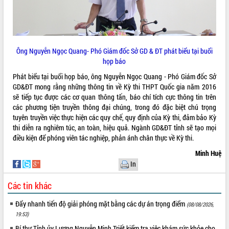
Tất cả:
66104634
Ông Nguyễn Ngọc Quang- Phó Giám đốc Sở GD & ĐT phát biểu tại buổi
họp báo
Phát biểu tại buổi họp báo, ông Nguyễn Ngọc Quang - Phó Giám đốc Sở
GD&ĐT mong rằng những thông tin về Kỳ thi THPT Quốc gia năm 2016
sẽ tiếp tục được các cơ quan thông tấn, báo chí tích cực thông tin trên
các phương tiện truyền thông đại chúng, trong đó đặc biệt chú trọng
tuyên truyền việc thực hiện các quy chế, quy định của Kỳ thi, đảm bảo Kỳ
thi diễn ra nghiêm túc, an toàn, hiệu quả. Ngành GD&ĐT tỉnh sẽ tạo mọi
điều kiện để phóng viên tác nghiệp, phản ánh chân thực về Kỳ thi.
Minh Huệ
In
Các tin khác
Đẩy nhanh tiến độ giải phóng mặt bằng các dự án trọng điểm
(08/08/2026,
19:53)
Bí thư Tỉnh ủy Lương Nguyễn Minh Triết kiểm tra việc khám sức khỏe cho