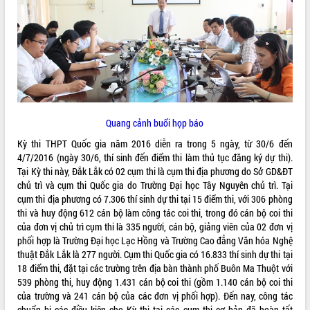
ĐIỂM TIN VĂN BẢN
QUY HOẠCH - KẾ HOẠCH
Quang cảnh buổi họp báo
Kỳ thi THPT Quốc gia năm 2016 diễn ra trong 5 ngày, từ 30/6 đến
4/7/2016 (ngày 30/6, thí sinh đến điểm thi làm thủ tục đăng ký dự thi).
Tại Kỳ thi này, Đắk Lắk có 02 cụm thi là cụm thi địa phương do Sở GD&ĐT
chủ trì và cụm thi Quốc gia do Trường Đại học Tây Nguyên chủ trì. Tại
cụm thi địa phương có 7.306 thí sinh dự thi tại 15 điểm thi, với 306 phòng
thi và huy động 612 cán bộ làm công tác coi thi, trong đó cán bộ coi thi
của đơn vị chủ trì cụm thi là 335 người, cán bộ, giảng viên của 02 đơn vị
phối hợp là Trường Đại học Lạc Hồng và Trường Cao đẳng Văn hóa Nghệ
thuật Đắk Lắk là 277 người. Cụm thi Quốc gia có 16.833 thí sinh dự thi tại
18 điểm thi, đặt tại các trường trên địa bàn thành phố Buôn Ma Thuột với
539 phòng thi, huy động 1.431 cán bộ coi thi (gồm 1.140 cán bộ coi thi
của trường và 241 cán bộ của các đơn vị phối hợp). Đến nay, công tác
chuẩn bị các điều kiện cho Kỳ thi tại các cụm thi cơ bản đã hoàn tất