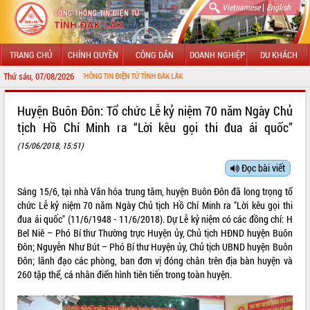
|
Vietnamese
English
TRANG CHỦ
CHÍNH QUYỀN
CÔNG DÂN
DOANH NGHIỆP
DU KHÁCH
Thứ sáu, 07/08/2026
CỔNG THÔNG TIN ĐIỆN TỬ TỈNH ĐẮK LẮK
GIỚI THIỆU
Huyện Buôn Đôn: Tổ chức Lễ kỷ niệm 70 năm Ngày Chủ
tịch Hồ Chí Minh ra “Lời kêu gọi thi đua ái quốc”
LÃNH ĐẠO UBND TỈNH
(15/06/2018, 15:51)
TIN TỨC SỰ KIỆN
Đọc bài viết
SỞ, BAN, NGÀNH
Sáng 15/6, tại nhà Văn hóa trung tâm, huyện Buôn Đôn đã long trọng tổ
chức Lễ kỷ niệm 70 năm Ngày Chủ tịch Hồ Chí Minh ra "Lời kêu gọi thi
UBND CÁC XÃ, PHƯỜNG
đua ái quốc" (11/6/1948 - 11/6/2018). Dự Lễ kỷ niệm có các đồng chí: H
Bel Niê – Phó Bí thư Thường trực Huyện ủy, Chủ tịch HĐND huyện Buôn
THÔNG TIN CHỈ ĐẠO ĐIỀU HÀNH
Đôn; Nguyễn Như Bút – Phó Bí thư Huyện ủy, Chủ tịch UBND huyện Buôn
Đôn; lãnh đạo các phòng, ban đơn vị đóng chân trên địa bàn huyện và
HỆ THỐNG VĂN BẢN
260 tập thể, cá nhân điển hình tiên tiến trong toàn huyện.
VĂN BẢN HĐND TỈNH