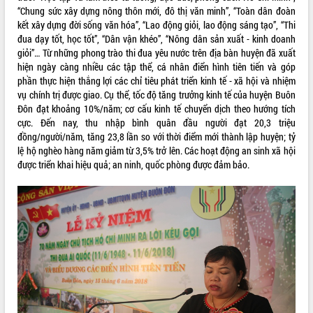
“Chung sức xây dựng nông thôn mới, đô thị văn minh”, “Toàn dân đoàn
VIDEO
kết xây dựng đời sống văn hóa”, “Lao động giỏi, lao động sáng tạo”, “Thi
đua dạy tốt, học tốt”, “Dân vận khéo”, “Nông dân sản xuất - kinh doanh
Không có file video nào để phát.
giỏi”… Từ những phong trào thi đua yêu nước trên địa bàn huyện đã xuất
hiện ngày càng nhiều các tập thể, cá nhân điển hình tiên tiến và góp
ALBUM ẢNH
phần thực hiện thắng lợi các chỉ tiêu phát triển kinh tế - xã hội và nhiệm
vụ chính trị được giao. Cụ thể, tốc độ tăng trưởng kinh tế của huyện Buôn
Đôn đạt khoảng 10%/năm; cơ cấu kinh tế chuyển dịch theo hướng tích
cực. Đến nay, thu nhập bình quân đầu người đạt 20,3 triệu
đồng/người/năm, tăng 23,8 lần so với thời điểm mới thành lập huyện; tỷ
lệ hộ nghèo hàng năm giảm từ 3,5% trở lên. Các hoạt động an sinh xã hội
được triển khai hiệu quả; an ninh, quốc phòng được đảm bảo.
LIÊN KẾT WEB
THỐNG KÊ TRUY CẬP
Hôm nay:
13395