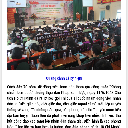
ĐIỂM TIN VĂN BẢN
QUY HOẠCH - KẾ HOẠCH
Quang cảnh Lễ kỷ niệm
Cách đây 70 năm, để động viên toàn dân tham gia công cuộc “Kháng
chiến kiến quốc” chống thực dân Pháp xâm lược, ngày 11/6/1948 Chủ
tịch Hồ Chí Minh đã ra lời kêu gọi Thi đua ái quốc nhằm động viên nhân
dân ta “Diệt giặc đói, diệt giặc dốt, diệt giặc ngoại xâm”. Nối tiếp truyền
thống vẻ vang đó, những năm qua, các phong trào thi đua yêu nước trên
địa bàn huyện Buôn Đôn đã phát triển rộng khắp trên nhiều lĩnh vực, thu
hút đông đảo các tầng lớp nhân dân tham gia. Điển hình là các phong
trào: “Học tập và làm theo tư tưởng, đạo đức, phong cách Hồ Chí Minh”,