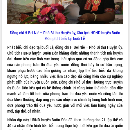
Tất cả:
66026135
Đồng chí H Bel Niê – Phó Bí thư Huyện ủy, Chủ tịch HĐND huyện Buôn
Đôn phát biểu tại buổi Lễ
Phát biểu chỉ đạo tại buổi Lễ, đồng chí H Bel Niê – Phó Bí thư Huyện ủy,
Chủ tịch HĐND huyện Buôn Đôn khẳng định: những thành tích mà huyện
đạt được trên các lĩnh vực trong thời gian qua có sự đóng góp tích cực
của các phong trào thi đua yêu nước, đồng thời bày tỏ sự trân trọng,
khâm phục trước các tấm gương cá nhân, tập thể tiêu biểu đã không
ngừng nỗ lực, bằng nhiều việc làm cao đẹp đã cống hiến cho sự nghiệp
phát triển của huyện Buôn Đôn. Đồng chí Phó Bí thư Thường trực Huyện
ủy Buôn Đôn kêu gọi cả hệ thống chính trị cùng toàn thể nhân dân đẩy
mạnh và làm tốt hơn nữa phong trào thi đua yêu nước và công tác thi
đua khen thưởng, đáp ứng yêu cầu nhiệm vụ chính trị trong tình hình mới;
đưa phong trào thi đua yêu nước gắn với mỗi việc làm hàng ngày của
mỗi, tập thể, cá nhân.
Nhân dịp này, UBND huyện Buôn Đôn đã khen thưởng cho 21 tập thể và
40 cá nhân điển hình tiên tiến trong thực hiện Lời kêu gọi thi đua ái quốc