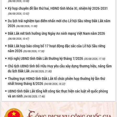
(06/08/2026, 13:00)
Kỳ họp chuyên đề lần thứ hai, HĐND tỉnh khóa XI, nhiệm kỳ 2026-2031
(06/08/2026, 12:02)
Du lịch trải nghiệm tạo điểm nhấn mới cho Lễ hội Sầu riêng Đắk Lắk năm
2026
(06/08/2026, 11:00)
Đắk Lắk mít tinh hưởng ứng Ngày An ninh mạng Việt Nam năm 2026
(06/08/2026, 10:47)
Đắk Lắk họp báo công bố 17 hoạt động đặc sắc của Lễ hội Sầu riêng
năm 2026
(05/08/2026, 17:30)
Hội nghị UBND tỉnh Đắk Lắk thường kỳ tháng 7/2026
(05/08/2026, 17:18)
Chủ tịch UBND tỉnh Đỗ Hữu Huy yêu cầu xây dựng thương hiệu, nâng tầm
du lịch Đắk Lắk
(04/08/2026, 21:00)
Thường trực HĐND tỉnh Đắk Lắk tổ chức phiên họp thường kỳ lần thứ
nhất trong tháng 8/2026
(04/08/2026, 18:22)
UBND tỉnh Đắk Lắk tổng kết công tác thực hiện các luật về quốc phòng
và an ninh
(04/08/2026, 17:46)